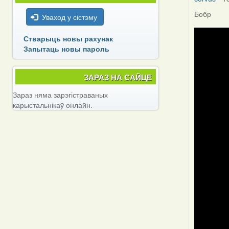
Бобр
Уваход у сістэму
Стварыць новы рахунак
Запытаць новы пароль
ЗАРАЗ НА САЙЦЕ
Зараз няма зарэгістраваных
карыстальнікаў онлайн.