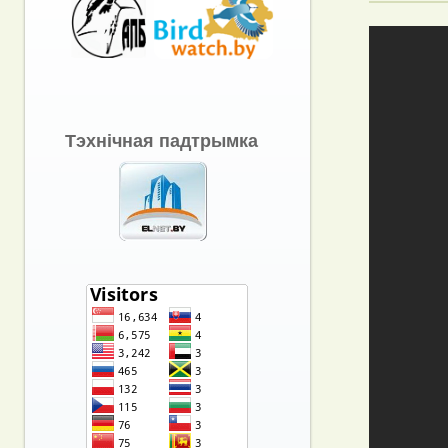
Тэхнічная падтрымка