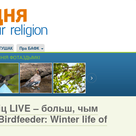
ТУШАК
Пра БАФК
НІЯ ФОТАЗДЫМКІ
іц LIVE – больш, чым
rdfeeder: Winter life of