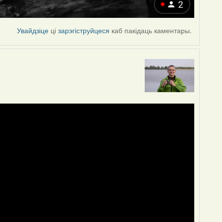
Увайдзіце
ці
зарэгіструйцеся
каб пакідаць каментары.