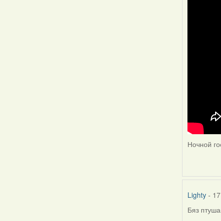
Ночной гос
Lighty
- 17
Бяз птуша