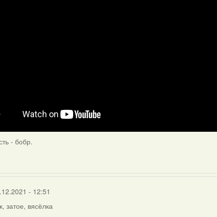
ть - бобр.
.12.2021 - 12:51
к, затое, вясёлка