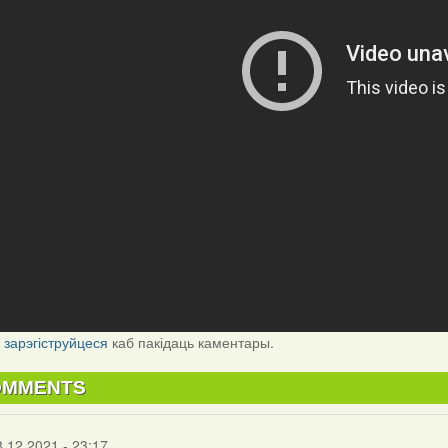
і
зарэгіструйцеся
каб пакідаць каментары.
OMMENTS
8.12.2021 - 23:17