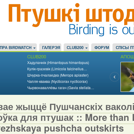
ПРА BIRDWATCH
ГАЛЕРЭЯ
CLUB200
ФОРУМ
СПІСЫ П
CLUB200
АПОШ
Хадулачнік (Himantopus himantopus)
Кулік-гразевік (Limicola falcinellus…
Шчурка-пчалаедка (Merops apiaster)
Чапля-кваква (Nycticorax nycticorax)
Чырвонаваллёвы гагач (Gavia stellata…
вае жыццё Пушчанскіх вакол
ўка для птушак :: More than Bi
vezhskaya pushcha outskirts