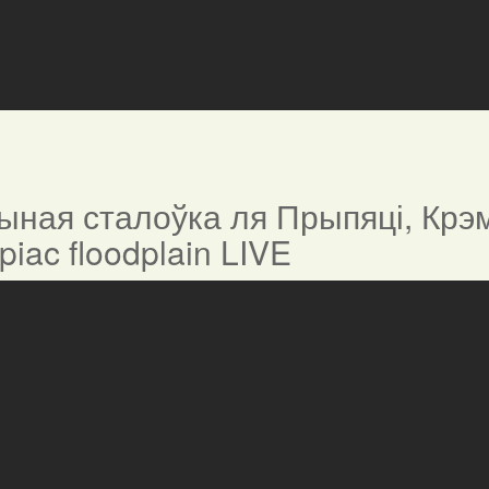
ная сталоўка ля Прыпяці, Крэм
ypiac floodplain LIVE