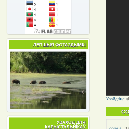
ЛЕПШЫЯ ФОТАЗДЫМКІ
Увайдзіце
ц
C
УВАХОД ДЛЯ
КАРЫСТАЛЬНІКАЎ
corvus
- 1