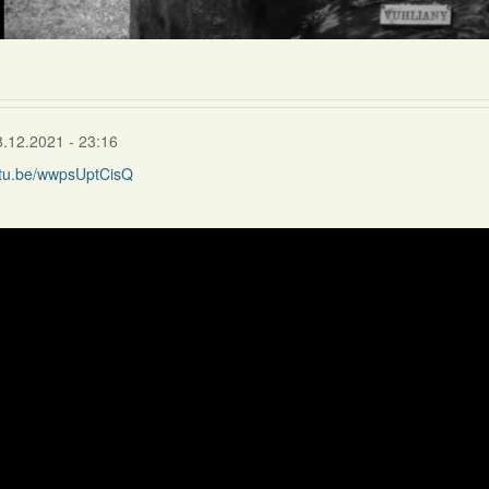
8.12.2021 - 23:16
outu.be/wwpsUptCisQ