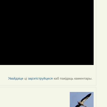
Увайдзіце
ці
зарэгіструйцеся
каб пакідаць каментары.