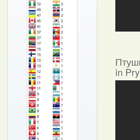
Птушы
in Pr