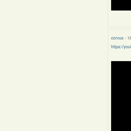
corvus
- 1
https://y