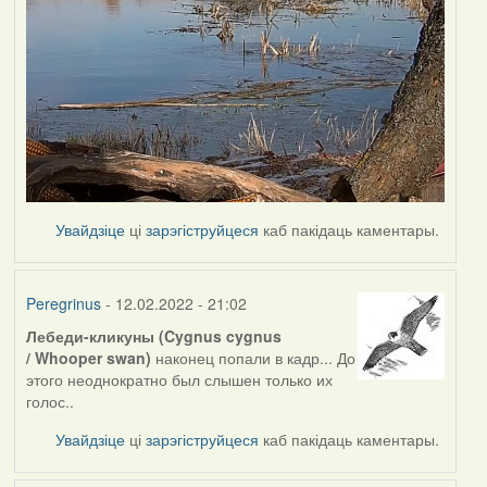
Увайдзіце
ці
зарэгіструйцеся
каб пакідаць каментары.
Peregrinus
- 12.02.2022 - 21:02
Лебеди-кликуны (Cygnus cygnus
/ Whooper swan)
наконец попали в кадр... До
этого неоднократно был слышен только их
голос..
Увайдзіце
ці
зарэгіструйцеся
каб пакідаць каментары.