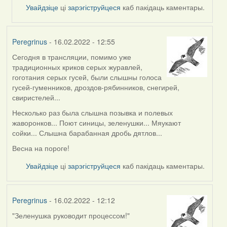
Увайдзіце
ці
зарэгіструйцеся
каб пакідаць каментары.
Peregrinus
- 16.02.2022 - 12:55
Сегодня в трансляции, помимо уже
традиционных криков серых журавлей,
гоготания серых гусей, были слышны голоса
гусей-гуменников, дроздов-рябинников, снегирей,
свиристелей...
Несколько раз была слышна позывка и полевых
жаворонков... Поют синицы, зеленушки... Мяукают
сойки... Слышна барабанная дробь дятлов...
Весна на пороге!
Увайдзіце
ці
зарэгіструйцеся
каб пакідаць каментары.
Peregrinus
- 16.02.2022 - 12:12
"Зеленушка руководит процессом!"