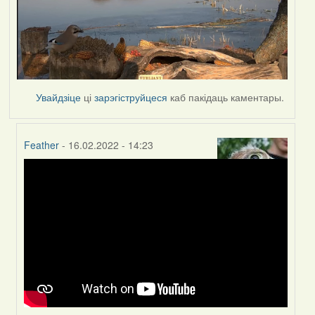
Увайдзіце
ці
зарэгіструйцеся
каб пакідаць каментары.
Feather
- 16.02.2022 - 14:23
In
reply
to
by
Peregrinus