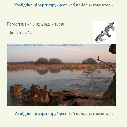
Увайдзіце
ці
зарэгіструйцеся
каб пакідаць каментары.
Peregrinus
- 15.02.2022 - 10:40
"Царь горы"...
Увайдзіце
ці
зарэгіструйцеся
каб пакідаць каментары.