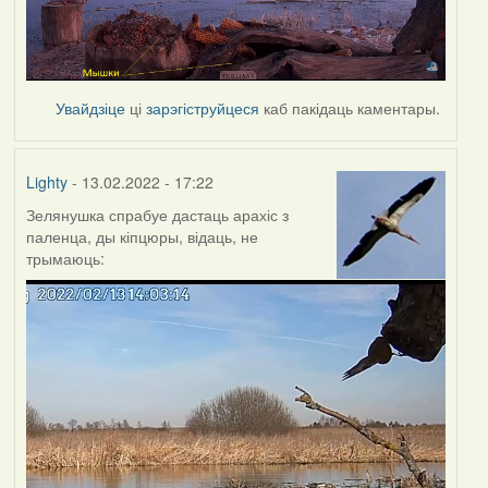
Увайдзіце
ці
зарэгіструйцеся
каб пакідаць каментары.
Lighty
- 13.02.2022 - 17:22
Зелянушка спрабуе дастаць арахіс з
паленца, ды кіпцюры, відаць, не
трымаюць: