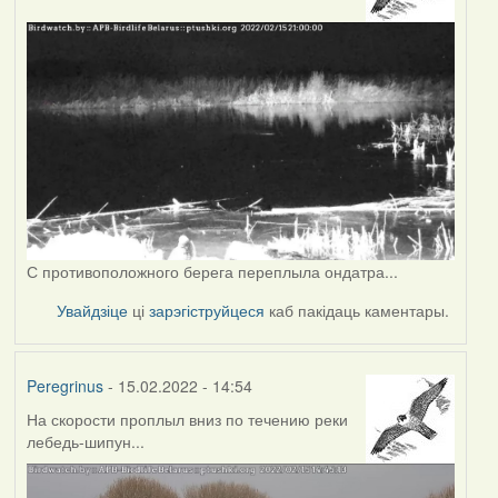
С противоположного берега переплыла ондатра...
Увайдзіце
ці
зарэгіструйцеся
каб пакідаць каментары.
Peregrinus
- 15.02.2022 - 14:54
На скорости проплыл вниз по течению реки
лебедь-шипун...