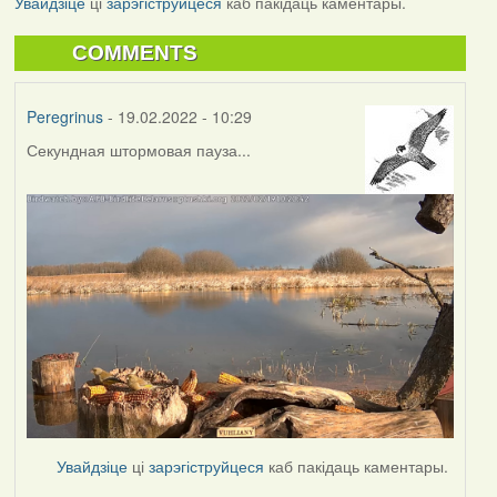
Увайдзіце
ці
зарэгіструйцеся
каб пакідаць каментары.
COMMENTS
Peregrinus
- 19.02.2022 - 10:29
Секундная штормовая пауза...
Увайдзіце
ці
зарэгіструйцеся
каб пакідаць каментары.