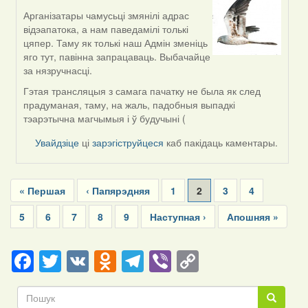
Арганізатары чамусьці змянілі адрас
In
відэапатока, а нам паведамілі толькі
reply
цяпер. Таму як толькі наш Адмін зменіць
to
яго тут, павінна запрацаваць. Выбачайце
by
за нязручнасці.
svetlana
vranova
Гэтая трансляцыя з самага пачатку не была як след
прадуманая, таму, на жаль, падобныя выпадкі
тэарэтычна магчымыя і ў будучыні (
Увайдзіце
ці
зарэгіструйцеся
каб пакідаць каментары.
Pagination
First
« Першая
Previous
‹ Папярэдняя
Page
1
Current
2
Page
3
Page
4
page
page
page
Page
5
Page
6
Page
7
Page
8
Page
9
Next
Наступная ›
Last
Апошняя »
page
page
Facebook
Twitter
VK
Odnoklassniki
Telegram
Viber
Copy
Link
Пошук
Пошук