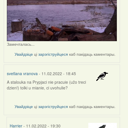
Замечталась...
Увайдзіце
ці
зарэгіструйцеся
каб пакідаць каментары.
svetlana vranova
- 11.02.2022 - 18:45
A stalouka na Prypjaci nie pracuie (užo treci
dzien!) tolki u mianie, ci uvohulie?
Увайдзіце
ці
зарэгіструйцеся
каб пакідаць каментары.
Harrier
- 11.02.2022 - 19:30