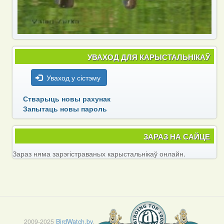
УВАХОД ДЛЯ КАРЫСТАЛЬНІКАЎ
Уваход у сістэму
Стварыць новы рахунак
Запытаць новы пароль
ЗАРАЗ НА САЙЦЕ
Зараз няма зарэгістраваных карыстальнікаў онлайн.
2009-2025
BirdWatch.by
.