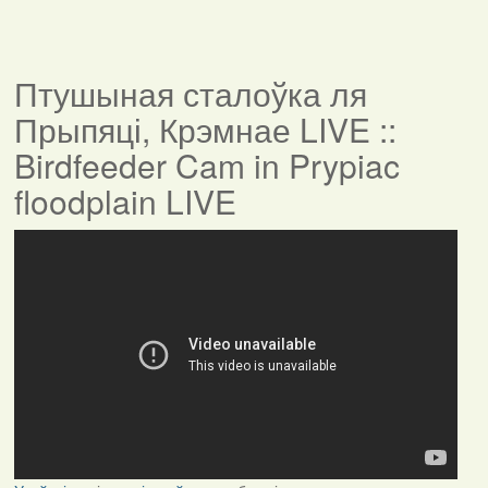
Птушыная сталоўка ля
Прыпяці, Крэмнае LIVE ::
Birdfeeder Cam in Prypiac
floodplain LIVE