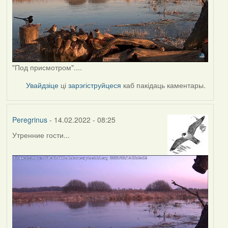
"Под присмотром"....
Увайдзіце
ці
зарэгіструйцеся
каб пакідаць каментары.
Peregrinus
- 14.02.2022 - 08:25
Утренние гости...