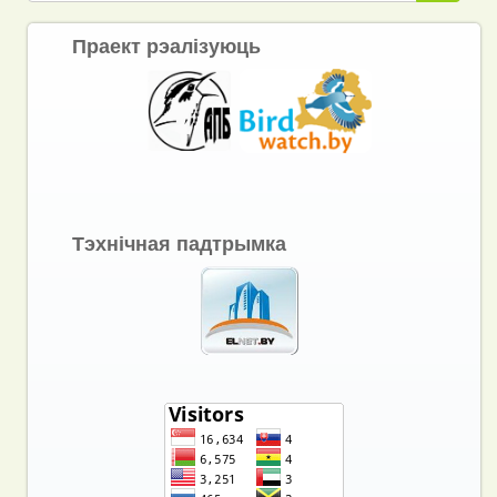
Праект рэалізуюць
Тэхнічная падтрымка