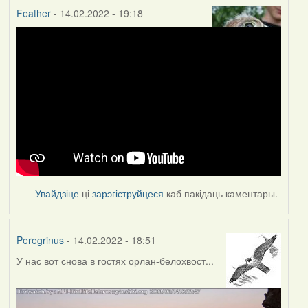
Feather
- 14.02.2022 - 19:18
Увайдзіце
ці
зарэгіструйцеся
каб пакідаць каментары.
Peregrinus
- 14.02.2022 - 18:51
У нас вот снова в гостях орлан-белохвост...