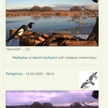
"Арэхаўкi"....))))
Увайдзіце
ці
зарэгіструйцеся
каб пакідаць каментары.
Peregrinus
- 12.02.2022 - 08:41