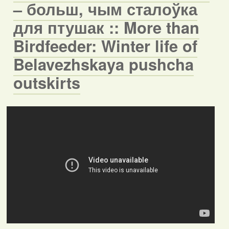
– больш, чым сталоўка
для птушак :: More than
Birdfeeder: Winter life of
Belavezhskaya pushcha
outskirts