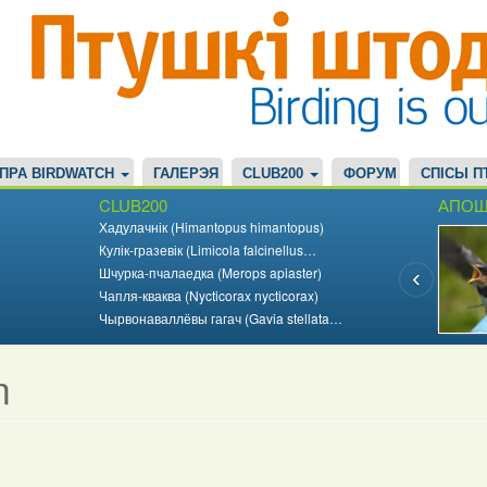
ПРА BIRDWATCH
ГАЛЕРЭЯ
CLUB200
ФОРУМ
СПІСЫ П
CLUB200
АПОШ
Хадулачнік (Himantopus himantopus)
Кулік-гразевік (Limicola falcinellus…
Шчурка-пчалаедка (Merops apiaster)
Чапля-кваква (Nycticorax nycticorax)
Чырвонаваллёвы гагач (Gavia stellata…
m