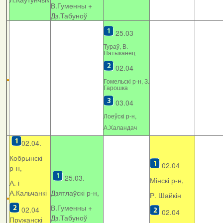
В.Гуменны +
Дз.Табуноў
25.03
Тураў, В.
Натыканец
02.04
Гомельскі р-н, З.
Гарошка
03.04
Лоеўскі р-н,
А.Халандач
02.04.
Кобрынскі
02.04
р-н,
25.03.
Мінскі р-н,
А. і
А.Кальчанкі
Дзятлаўскі р-н,
Р. Шайкін
В.Гуменны +
02.04
02.04
Дз.Табуноў
Пружанскі