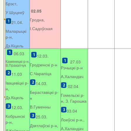
Брэст,
02.05
У.Шуцееў
Гродна,
21.04.
І.Садоўская
Маларыцкі
р-н,
Дз.Кіцель
06.03
12.03.
Камянецкі р-н,
27.03
Гродзенскі р-н
В.Пракапчук
Рэчыцкі р-н
С.Чарапіца
11.03
А.Халандач
Івацевіцкі р-
14.03.
02.04
н,
Бераставіцкі р-
Гомельскі р-
Дз.Кіцель
н
н, З. Гарошка
В.Гуменны
12.03.
03.04
Кобрынскі
25.03.
Лоеўскі р-н.,
р-н,
Дзятлаўскі р-н,
А.Халандач
Л.Каўтунчык