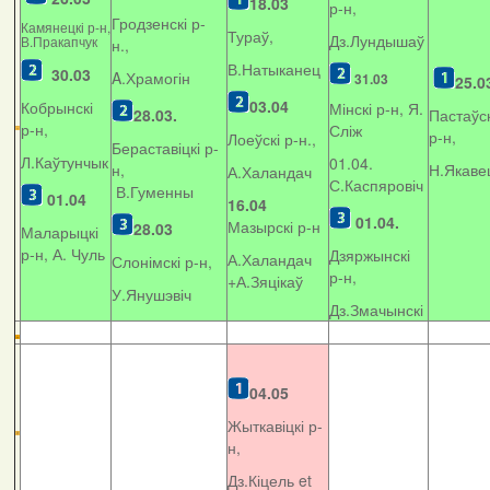
18.03
р-н,
Гродзенскі р-
Камянецкі р-н,
Тураў,
Дз.Лундышаў
В.Пракапчук
н.,
В.Натыканец
30.03
A.Храмогін
31.03
25.0
03.04
Кобрынскі
Мінскі р-н, Я.
28.03.
Пастаўск
р-н,
Сліж
р-н,
Лоеўскі р-н.,
Бераставіцкі р-
Л.Каўтунчык
01.04.
н,
Н.Якаве
А.Халандач
С.Каспяровіч
В.Гуменны
01.04
16.04
01.04.
Мазырскі р-н
28.03
Маларыцкі
р-н, А. Чуль
Дзяржынскі
А.Халандач
Слонімскі р-н,
р-н,
+
А.Зяцікаў
У.Янушэвіч
Дз.Змачынскі
04.05
Жыткавіцкі р-
н,
Дз.Кіцель et