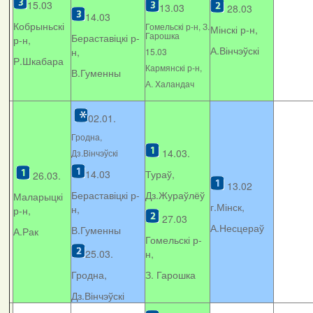
15.03
13.03
28.03
14.03
Кобрыньскі
Гомельскі р-н, З.
Мінскі р-н,
Гарошка
Бераставіцкі р-
р-н,
А.Вінчэўскі
н,
15.03
Р.Шкабара
Кармянскі р-н,
В.Гуменны
А. Xаландач
02.01.
Гродна,
14.03.
Дз.Вінчэўскі
14.03
Тураў,
26.03.
13.02
Бераставіцкі р-
Дз.Жураўлёў
Маларыцкі
г.Мінск,
н,
р-н,
27.03
А.Несцераў
В.Гуменны
А.Рак
Гомельскі р-
25.03.
н,
Гродна,
З. Гарошка
Дз.Вінчэўскі