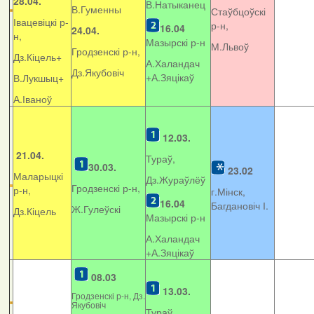
28.04.
В.Натыканец
В.Гуменны
Стаўбцоўскі
Івацевіцкі р-
р-н,
16.04
24.04.
н,
Мазырскі р-н
М.Львоў
Гродзенскі р-н,
Дз.Кіцель+
А.Халандач
Дз.Якубовіч
+
А.Зяцікаў
В.Лукшыц+
А.Іваноў
12.03.
21.04.
Тураў,
30.03.
23.02
Маларыцкі
Дз.Жураўлёў
Гродзенскі р-н,
р-н,
г.Мінск,
16.04
Багдановіч І.
Ж.Гулеўскі
Дз.Кіцель
Мазырскі р-н
А.Халандач
+
А.Зяцікаў
08.03
13.03.
Гродзенскі р-н, Дз.
Якубовіч
Тураў,