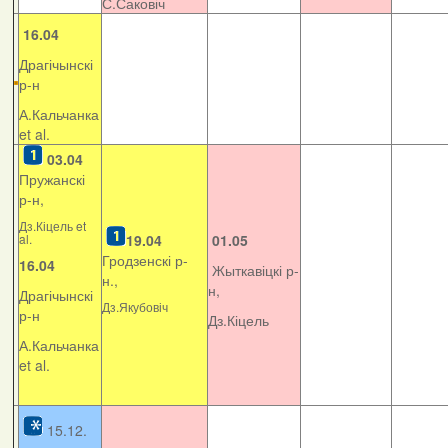
С.Саковіч
16.04
Драгічынскі
р-н
А.Кальчанка
et al.
03.04
Пружанскі
р-н,
Дз.Кіцель et
al.
19.04
01.05
Гродзенскі р-
16.04
Жыткавіцкі р-
н.,
н,
Драгічынскі
Дз.Якубовіч
р-н
Дз.Кіцель
А.Кальчанка
et al.
15.12.