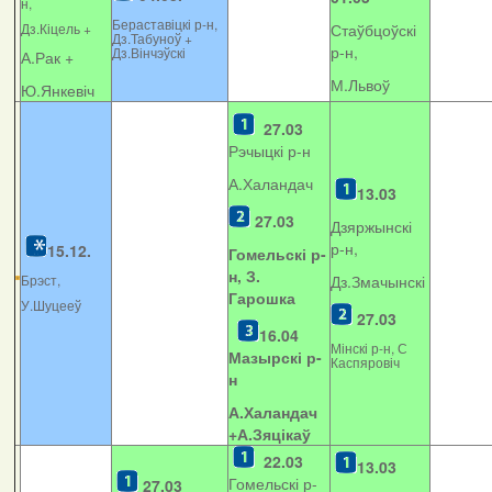
н,
Бераставіцкі р-н,
Дз.Кіцель +
Стаўбцоўскі
Дз.Табуноў +
р-н,
Дз.Вінчэўскі
А.Рак +
М.Львоў
Ю.Янкевіч
27.03
Рэчыцкі р-н
А.Халандач
13.03
27.03
Дзяржынскі
р-н,
15.12.
Гомельскі р-
н, З.
Брэст,
Дз.Змачынскі
Гарошка
У.Шуцееў
27.03
16.04
Мінскі р-н, С
Мазырскі р-
Каспяровіч
н
А.Халандач
+
А.Зяцікаў
22.03
13.03
Гомельскі р-
27.03