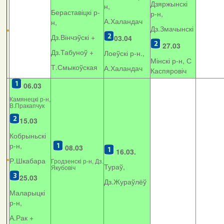
Дзяржынскі
н,
Бераставіцкі р-
р-н,
А.Халандач
н,
Дз.Змачынскі
Дз.Вінчэўскі +
03.04
27.03
Дз.Табуноў +
Лоеўскі р-н.,
Мінскі р-н, С
Т.Смыкоўская
А.Халандач
Каспяровіч
06.03
Камянецкі р-н,
В.Пракапчук
15.03
Кобрыньскі
р-н,
08.03
16.03.
Р.Шкабара
Гродзенскі р-н, Дз.
Тураў,
Якубовіч
25.03
Дз.Жураўлёў
Маларыцкі
р-н,
А.Рак +