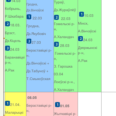
14.03
Тураў,
Гродна,
Кобрынь,
Дз.Жураўлёў
Дз.Вінчэўскі
10.03
Р.Шкабара
22.03
22.03
Мінск,
Гомельскі р-
18.03.
Гродна,
н,
А.Вінчэўскі
Брэст,
Дз.Якубовіч
А.Халандач
24.03
Дз.Кіцель
27.03
28.03
Дзяржынскі
24.03
Бераставіцкі р-
р-н,
Гомельскі р-
н,
Баранавіцкі
н,
А.Рак
р-н,
Дз.Вінчэўскі +
З. Гарошка
А.Рак
Дз.Табуноў +
03.04
Т.Смыкоўская
Лоеўскі р-н.,
А.Халандач
08.05
21.04.
Бераставіцкі р-
01.05
н,
Маларыцкі
Жыткавіцкі р-