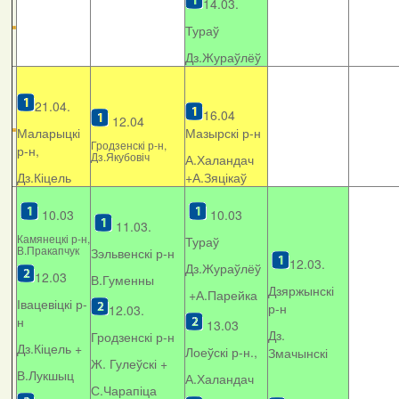
14.03.
Тураў
Дз.Жураўлёў
21.04.
16.04
12.04
Маларыцкі
Мазырскі р-н
Гродзенскі р-н,
р-н,
Дз.Якубовіч
А.Халандач
Дз.Кіцель
+
А.Зяцікаў
10.03
10.03
11.03.
Камянецкі р-н,
Тураў
В.Пракапчук
Зэльвенскі р-н
12.03.
Дз.Жураўлёў
12.03
В.Гуменны
Дзяржынскі
+А.Парейка
Івацевіцкі р-
р-н
12.03.
н
13.03
Дз.
Гродзенскі р-н
Дз.Кіцель +
Лоеўскі р-н.,
Змачынскі
Ж. Гулеўскі +
В.Лукшыц
А.Халандач
С.Чарапіца