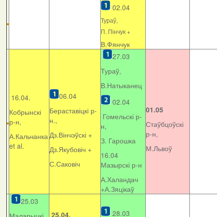
02.04
Тураў,
П. Пінчук +
В.Фянчук
27.03
Тураў,
В.Натыканец
06.04
16.04.
02.04
01.05
Бераставіцкі р-
Кобрынскі
Гомельскі р-
н.,
р-н,
Стаўбцоўскі
н,
р-н,
Дз.Вінчэўскі +
А.Кальчанка
З. Гарошка
et al.
М.Львоў
Дз.Якубовіч +
16.04
С.Саковіч
Мазырскі р-н
А.Халандач
+
А.Зяцікаў
25.03
28.03
25.04.
Маларыцкі