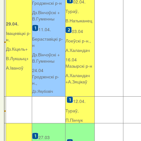
02.04.
Гродзенскі р-н
Тураў,
Дз.Вінчэўскі +
В.Гуменны
В.Натыканец
29.04.
11.04.
03.04
Івацевіцкі р-
Бераставіцкі р-
н,
Лоеўскі р-н.,
н
Дз.Кіцель+
А.Халандач
Дз.Вінчэўскі +
В.Лукшыц+
16.04
В.Гуменны
Мазырскі р-н
А.Іваноў
24.04
А.Халандач
Гродзенскі р-
+
А.Зяцікаў
н.,
Дз.Якубовіч
12.04.
Тураў,
П.Пінчук
27.03