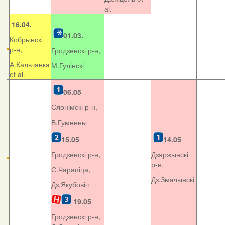
al.
16.04.
01.03.
Кобрынскі
р-н,
Гродзенскі р-н,
А.Кальчанка
М.Гулінскі
et al.
06.05
Слонімскі р-н,
В.Гуменны
15.05
14.05
Гродзенскі р-н,
Дзяржынскі
р-н,
С.Чарапіца,
Дз.Змачынскі
Дз.Якубовіч
19.05
Гродзенскі р-н,