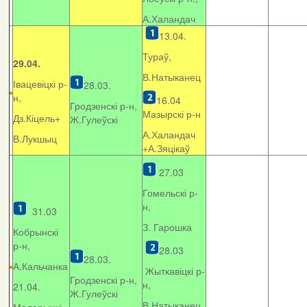
А.Халандач
13.04.
Тураў,
29.04.
В.Натыканец
Івацевіцкі р-
28.03.
н,
16.04
Гродзенскі р-н,
Мазырскі р-н
Дз.Кіцель+
Ж.Гулеўскі
А.Халандач
В.Лукшыц
+
А.Зяцікаў
27.03
Гомельскі р-
н,
31.03
З. Гарошка
Кобрынскі
р-н,
28.03
28.03.
А.Кальчанка
Жыткавіцкі р-
Гродзенскі р-н,
н,
21.04.
Ж.Гулеўскі
В.Натыканец