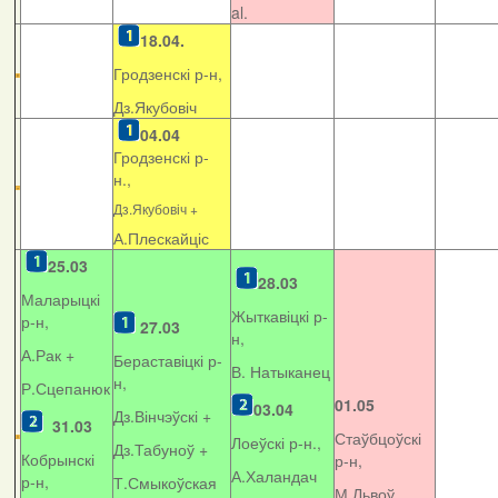
al.
18.04.
Гродзенскі р-н,
Дз.Якубовіч
04.04
Гродзенскі р-
н.,
Дз.Якубовіч +
А.Плескайціс
25.03
28.03
Маларыцкі
Жыткавіцкі р-
р-н,
27.03
н,
А.Рак +
Бераставіцкі р-
В. Натыканец
н,
Р.Сцепанюк
01.05
03.04
Дз.Вінчэўскі +
31.03
Стаўбцоўскі
Лоеўскі р-н.,
Дз.Табуноў +
Кобрынскі
р-н,
А.Халандач
р-н,
Т.Смыкоўская
М.Львоў