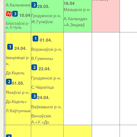
16.04
А.Кальчанка
28.03.
Мазырскі р-н
10.04
Гродзенскі р-н,
А.Халандач
Ж.Гулеўскі
Бярозаўскі р-
+
А.Зяцікаў
н, А.Чуль
01.04.
24.04.
Воранаўскі р-н,
Івацевіцкі р-
В.Гуменны
н,
23.04.
Дз.Кіцель
Гродзенскі р-н,
01.05.
С.Чарапіца
Янаўскі р-н,
24.04.
Дз.Кіцель+
Ваўкавыскі р-н,
Л.Каўтунчык
Вінчэўскія
А.+У.+Дз.