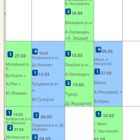
В. Натыканец
16.04
Мазырскі р-н:
А.Халандач
+
А. Зяцікаў
26.02
16.01
13.03
27.03
Гродзенскі р-н.,
Мінск, А.
Несцераў
Маларыцкі р-
Лоеўскі р-н.,
Дз.Якубовіч
н,
27.03
А.Халандач
13.03
Дз.Кіцель +
Мінск,
А.Рак +
Гродзенскі р-
13.03.
н.,
А.Несцераў +
Ю.Янкевіч
Тураў,
Ж.Гулеўскі
В.Юрко
Дз.Жураўлёў
13.03
12.03
26.02
Кобрынскі р-н,
Я. Мальчук
г. Мінск
Гродзенскі р-н, Дз.
Якубовіч
27.03
С. Каспяровіч
Маларыцкі р-
04.03.
01.05