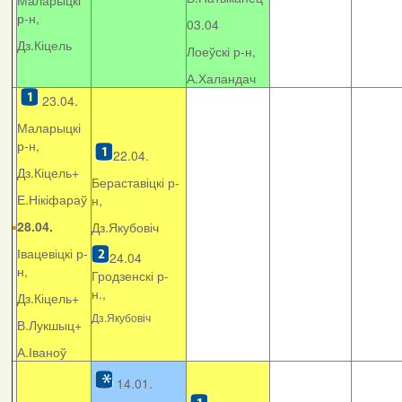
Маларыцкі
р-н,
03.04
Дз.Кіцель
Лоеўскі р-н,
А.Халандач
23.04.
Маларыцкі
р-н,
22.04.
Дз.Кіцель+
Бераставіцкі р-
Е.Нікіфараў
н,
28.04.
Дз.Якубовіч
Івацевіцкі р-
24.04
н,
Гродзенскі р-
н.,
Дз.Кіцель+
Дз.Якубовіч
В.Лукшыц+
А.Іваноў
14.01.