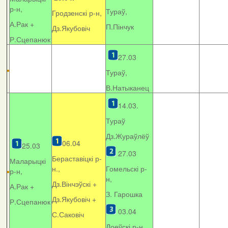
р-н,
Тураў,
Гродзенскі р-н,
А.Рак +
П.Пінчук
Дз.Якубовіч
Р.Сцепанюк
27.03
Тураў,
В.Натыканец
14.03.
Тураў
Дз.Жураўлёў
06.04
25.03
27.03
Бераставіцкі р-
Маларыцкі
н.,
Гомельскі р-
р-н,
н,
Дз.Вінчэўскі +
А.Рак +
З. Гарошка
Дз.Якубовіч +
Р.Сцепанюк
03.04
С.Саковіч
Лоеўскі р-н.,