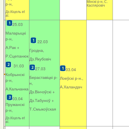
Мінскі р-н, С.
р-н,
Каспяровіч
Дз.Кіцель et
al.
25.03
Маларыцкі
р-н,
22.03
А.Рак +
Гродна,
Р.Сцепанюк
Дз.Якубовіч
31.03
27.03
03.04
Кобрынскі
Бераставіцкі р-
Лоеўскі р-н.,
р-н,
н,
А.Халандач
А.Кальчанка
Дз.Вінчэўскі +
03.04
Дз.Табуноў +
Пружанскі
Т.Смыкоўская
р-н,
Дз.Кіцель et
al.