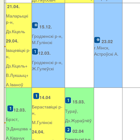
21.04.
Маларыцкі
р-н,
15.12.
Дз.Кіцель
Гродзенскі р-н,
29.04.
23.02
М.Гулінскі
г.Мінск,
Івацевіцкі р-
12.03.
Астроўскі А.
н,
Гродзенскі р-н,
Дз.Кіцель+
Ж.Гулеўскі
В.Лукшыц+
А.Іваноў
14.04
15.03.
Бераставіцкі р-
12.03.
Тураў,
н,
Брэст,
Дз.Жураўлёў
М.Гулінскі
Э.Данцова +
02.04
24.04.
А.Ківачук
Гомельскі р-н,