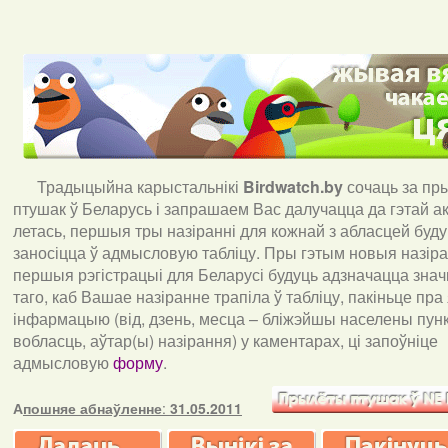
Традыцыйна карыстальнікі
Birdwatch
.
by
сочаць за пр
птушак ў Беларусь і запрашаем Вас далучацца да гэтай акц
летась, першыя тры назіранні для кожнай з абласцей буд
заносіцца ў адмысловую табліцу. Пры гэтым новыя назіран
першыя рэгістрацыі для Беларусі будуць адзначацца знач
таго, каб Вашае назіранне трапіла ў табліцу, пакіньце пра
інфармацыю (від, дзень, месца – бліжэйшы населены пункт
вобласць, аўтар(ы) назірання) у каментарах, ці запоўніце
адмысловую
форму
.
А
пошняе абнаўленне
:
31.05.2011