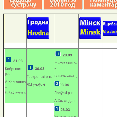
28.03
31.03
Жыткавіцкі р-
н,
Кобрынскі
30.03
р-н,
В.Натыканец
Гродзенскі р-н,
А.Кальчанка
Ж.Гулеўскі
03.04
+
Л.Каўтунчык
Лоеўскі р-н.,
А.Халандач
28.03
Жыткавіцкі р-н,