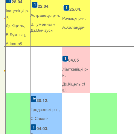
28.04
22.04.
25.04.
Івацевіцкі р-
Астравецкі р-н,
н,
Рэчыцкі р-н,
В.Гуменны +
Дз.Кіцель,
А.Халандач
Дз.Вінчэўскі
В.Лукшыц,
А.Іваноў
04.05
Жыткавіцкі р-
н,
Дз.Кіцель et
al.
30.12.
Гродзенскі р-н,
С.Саковіч
04.03.