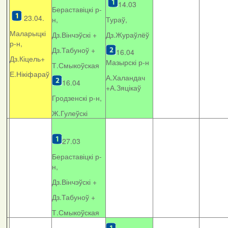
14.03
Бераставіцкі р-
23.04.
н,
Тураў,
Маларыцкі
Дз.Вінчэўскі +
Дз.Жураўлёў
р-н,
Дз.Табуноў +
16.04
Дз.Кіцель+
Мазырскі р-н
Т.Смыкоўская
Е.Нікіфараў
А.Халандач
16.04
+
А.Зяцікаў
Гродзенскі р-н,
Ж.Гулеўскі
27.03
Бераставіцкі р-
н,
Дз.Вінчэўскі +
Дз.Табуноў +
Т.Смыкоўская