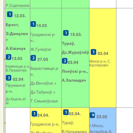
Р.Сцепанюк
12.03.
Брэст,
14.03
Э.Данцова
Гродзенскі р-
15.03.
+
н.,
Тураў,
А.Ківачук
Ж.Гулеўскі
Дз.Жураўлёў
02.04
13.03
27.03
Мінскі р-н, С.
03.04
Каспяровіч
Камянецкі р-н,
Бераставіцкі р-
В.Пракапчук
Лоеўскі р-н.,
н,
02.04
А.Халандач
Дз.Вінчэўскі +
Пружанскі
р-н,
Дз.Табуноў +
Дз.Кіцель et
Т.Смыкоўская
al.
02.04.
24.04.
23.02
Тураў,
Гродзенскі р-н,
г.Мінск,
В.Натыканец
Астроўскі А.
Дз.Якубовіч