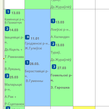
Дз.Жураўлёў
13.03
Камянецкі р-н,
13.03
В.Пракапчук
Лоеўскі р-н.,
14.03
А.Халандач
Івацевіцкі р-
11.01
н,
Гродзенскі р-н.,
13.03
Ж.Гулеўскі
Дз.Кіцель +
Тураў,
Т.Раманава
Дз.Жураўлёў
+
28.03.
27.03
В.Лукшыц
Бераставіцкі р-
Гомельскі р-
н,
25.03
н,
В.Гуменны
Маларыцкі
З. Гарошка
р-н,
А.Рак +
Р.Сцепанюк