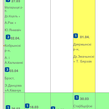
27.03
Маларыцкі р-
н,
Дз.Кіцель +
А.Рак +
Ю.Янкевіч
01.04.
02.04.
Дзяржынскі
Кобрынскі
р-н,
р-н,
Дз.Змачынскі
А. і
+
Т. Бярэзік
А.Кальчанкі
03.04
Брэст,
Э.Данцова
+А.Ківачук
30.03
Стаўбцоўскі
18.03
26.03