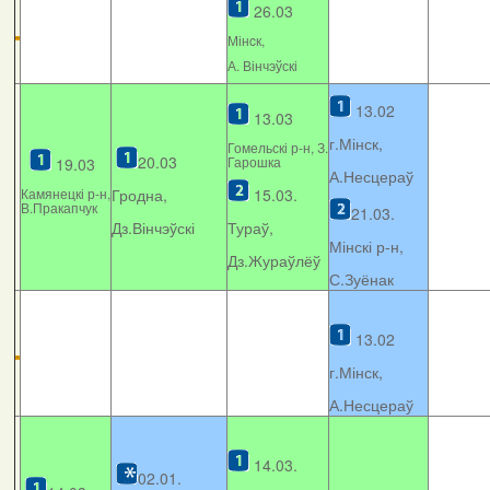
26.03
Мінcк,
А. Вінчэўскі
13.02
13.03
г.Мінск,
Гомельскі р-н, З.
20.03
Гарошка
19.03
А.Несцераў
Камянецкі р-н,
Гродна,
15.03.
В.Пракапчук
21.03.
Дз.Вінчэўскі
Тураў,
Мінскі р-н,
Дз.Жураўлёў
С.Зуёнак
13.02
г.Мінск,
А.Несцераў
14.03.
02.01.