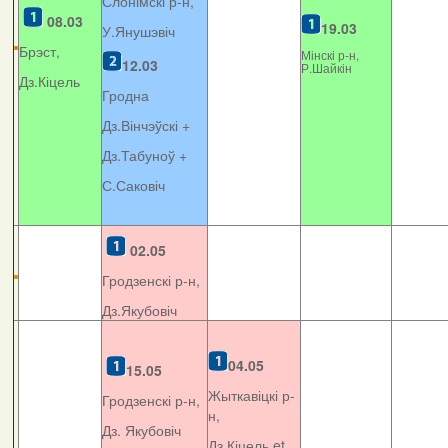
Слонімскі р-н,
08.03
19.03
У.Янушэвіч
Брэст,
Мінскі р-н,
12.03
Р.Шайкін
Дз.Кіцель
Гродна
Дз.Вінчэўскі +
Дз.Табуноў +
С.Саковіч
02.05
Гродзенскі р-н,
Дз.Якубовіч
04.05
15.05
Жыткавіцкі р-
Гродзенскі р-н,
н,
Дз. Якубовіч
Дз.Кіцель et