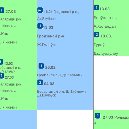
13.03
27.03
16.01
Гродзенскі р-н.,
Лоеўскі р-н.,
Дз.Якубовіч
аларыцкі р-н,
з.Кіцель +
А.Халандач
13.03
.Рак +
Гродзенскі р-н.,
13.03.
.Янкевіч
Ж.Гулеўскі
Тураў,
Дз.Жураўлёў
13.03
26.02
обрынскі р-н,
. Мальчук
Гродзенскі р-н, Дз. Якубовіч
27.03
04.03.
аларыцкі р-н,
з.Кіцель +
Бераставіцкі р-н, Дз.Табуноў +
Дз.Вінчэўскі
.Рак +
.Янкевіч
27.03
Рэчыцкі
н