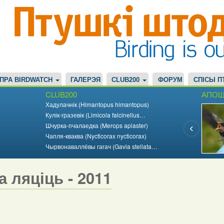
ПРА BIRDWATCH
ГАЛЕРЭЯ
CLUB200
ФОРУМ
СПІСЫ П
CLUB200
АПОШ
Хадулачнік (Himantopus himantopus)
Кулік-гразевік (Limicola falcinellus…
Шчурка-пчалаедка (Merops apiaster)
Чапля-кваква (Nycticorax nycticorax)
Чырвонаваллёвы гагач (Gavia stellata…
а ляціць - 2011