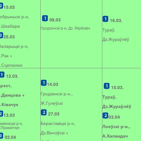
15.03
обрыньскі р-н,
08.03
16.03.
.Шкабара
Гродзенскі р-н, Дз. Якубовіч
Тураў,
25.03
Дз.Жураўлёў
аларыцкі р-н,
.Рак +
.Сцепанюк
12.03.
14.03
рэст,
15.03.
Гродзенскі р-н.,
.Данцова +
Тураў,
Ж.Гулеўскі
.Ківачук
Дз.Жураўлёў
27.03
13.03
03.04
Бераставіцкі р-н,
амянецкі р-н,
Лоеўскі р-н.,
.Пракапчук
Дз.Вінчэўскі +
А.Халандач
02.04