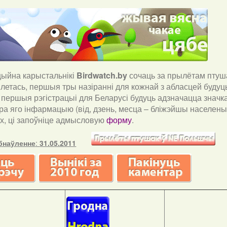
йна карыстальнікі
Birdwatch
.
by
сочаць за прылётам птуша
і летась, першыя тры назіранні для кожнай з абласцей буду
і першыя рэгістрацыі для Беларусі будуць адзначацца значка
ра яго інфармацыю (від, дзень, месца – бліжэйшы населены 
х, ці запоўніце адмысловую
форму
.
бнаўленне
:
31.05.2011