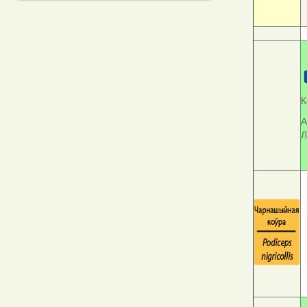
К
А
Л