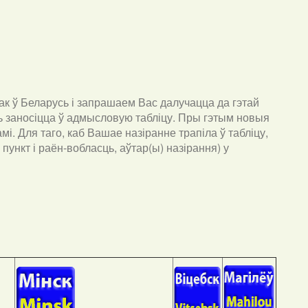
к ў Беларусь і запрашаем Вас далучацца да гэтай
ць заносіцца ў адмысловую табліцу. Пры гэтым новыя
мі. Для таго, каб Вашае назіранне трапіла ў табліцу,
пункт і раён-вобласць, аўтар(ы) назірання) у