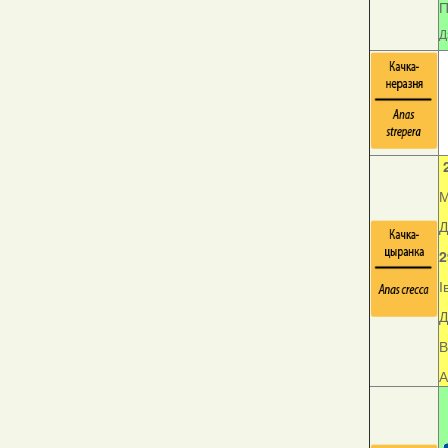
П
Д
М
Д
2
І
Д
В
А