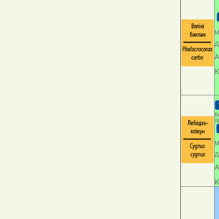
М
Д
А
Ю
К
Я
М
Д
А
Ю