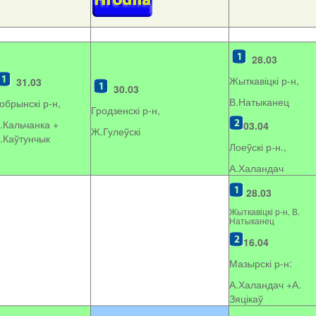
28.03
Жыткавіцкі р-н,
31.03
30.03
В.Натыканец
обрынскі р-н,
Гродзенскі р-н,
.Кальчанка +
03.04
Ж.Гулеўскі
.Каўтунчык
Лоеўскі р-н.,
А.Халандач
28.03
Жыткавіцкі р-н, В.
Натыканец
16.04
Мазырскі р-н:
А.Халандач +
А.
Зяцікаў