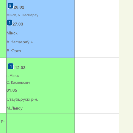
26.02
Мінск, А. Несцераў
27.03
Мінск,
А.Несцераў +
В.Юрко
12.03
г. Мінск
С. Каспяровіч
01.05
Стаўбцоўскі р-н,
М.Львоў
 р-