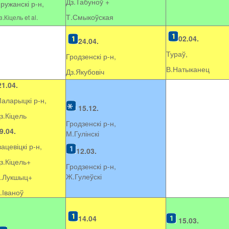
Дз.Табуноў +
ружанскі р-н,
Т.Смыкоўская
з.Кіцель et al.
02.04.
24.04.
Тураў,
Гродзенскі р-н,
В.Натыканец
Дз.Якубовіч
21.04.
аларыцкі р-н,
15.12.
з.Кіцель
Гродзенскі р-н,
9.04.
М.Гулінскі
вацевіцкі р-н,
12.03.
з.Кіцель+
Гродзенскі р-н,
Ж.Гулеўскі
.Лукшыц+
.Іваноў
14.04
15.03.