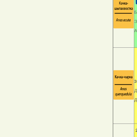
Б
Э
А
3
Д
Д