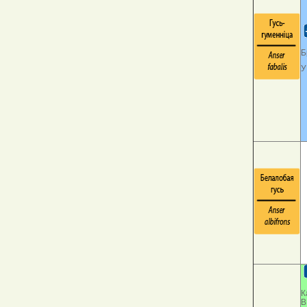
Б
У
К
В