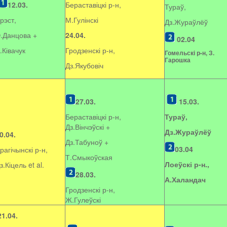
12.03.
Бераставіцкі р-н,
Тураў,
рэст,
М.Гулінскі
Дз.Жураўлёў
.Данцова +
24.04.
02.04
.Ківачук
Гродзенскі р-н,
Гомельскі р-н, З.
Гарошка
Дз.Якубовіч
27.03.
15.03.
Бераставіцкі р-н,
Тураў,
Дз.Вінчэўскі +
Дз.Жураўлёў
0.04.
Дз.Табуноў +
03.04
рагічынскі р-н,
Т.Смыкоўская
Лоеўскі р-н.,
з.Кіцель et al.
28.03.
А.Халандач
Гродзенскі р-н,
Ж.Гулеўскі
21.04.