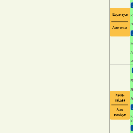
К
Р
М
А
Р
Б
Э
А
К
В