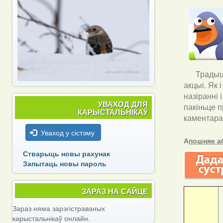
Традыцы
акцыі. Як 
назіранні 
УВАХОД ДЛЯ
пакіньце п
КАРЫСТАЛЬНІКАЎ
каментара
Уваход у сістэму
А
пошняе а
Стварыць новы рахунак
Запытаць новы пароль
ЗАРАЗ НА САЙЦЕ
Зараз няма зарэгістраваных
карыстальнікаў онлайн.