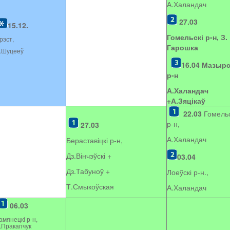
А.Халандач
27.03
15.12.
Гомельскі р-н, З.
рэст,
Гарошка
.Шуцееў
16.04
Мазырс
р-н
А.Халандач
+
А.Зяцікаў
22.03
Гомельс
р-н,
27.03
А.Халандач
Бераставіцкі р-н,
Дз.Вінчэўскі +
03.04
Дз.Табуноў +
Лоеўскі р-н.,
Т.Смыкоўская
А.Халандач
06.03
амянецкі р-н,
.Пракапчук