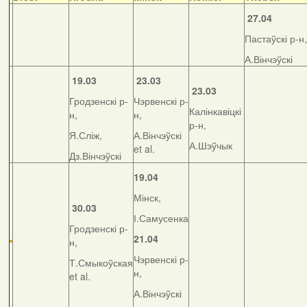
27.04
Пастаўскі р-н,
А.Вінчэўскі
19.03
23.03
23.03
Гродзенскі р-
Чэрвенскі р-
Калінкавіцкі
н,
н,
р-н,
Я.Сліж,
А.Вінчэўскі
А.Шэўчык
et al.
Дз.Вінчэўскі
19.04
Мінск,
30.03
І.Самусенка
Гродзенскі р-
21.04
н,
Чэрвенскі р-
Т.Смыкоўская
н,
et al.
А.Вінчэўскі