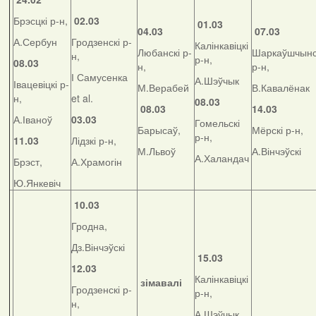
Брэсцкі р-н,
02.03
01.03
04.03
07.03
А.Сербун
Гродзенскі р-
Калінкавіцкі
Любанскі р-
Шаркаўшчынс
н,
р-н,
08.03
н,
р-н,
І Самусенка
А.Шэўчык
Івацевіцкі р-
М.Верабей
В.Кавалёнак
н,
et al.
08.03
08.03
14.03
А.Іваноў
03.03
Гомельскі
Барысаў,
Мёрскі р-н,
р-н,
11.03
Лідзкі р-н,
М.Львоў
А.Вінчэўскі
А.Халандач
Брэст,
А.Храмогін
Ю.Янкевіч
10.03
Гродна,
Дз.Вінчэўскі
15.03
12.03
Калінкавіцкі
зімавалі
Гродзенскі р-
р-н,
н,
А.Шэўчык