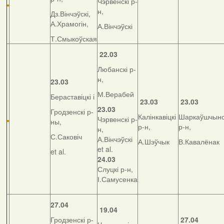
Чэрвенскі р-
н,
Дз.Вінчэўскі,
А.Храмогін,
А.Вінчэўскі
Т.Смыкоўская
22.03
Любанскі р-
н,
23.03
М.Верабей
Бераставіцкі і
23.03
23.03
23.03
Гродзенскі р-
Калінкавіцкі
Шаркаўшчынс
Чэрвенскі р-
ны,
р-н,
р-н,
н,
С.Саковіч
А.Вінчэўскі
А.Шэўчык
В.Кавалёнак
et al.
et al.
24.03
Слуцкі р-н,
І.Самусенка
27.04
19.04
Гродзенскі р-
27.04