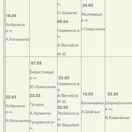
н,
24.03
С.Шакала
Жыткавіцкі
19.04
р-н,
05.04
Кобрынскі
І.Самусенка
р-н,
Чэрвенскі р-
н,
А.Кальчанка
А.Вінчэўскі
et al.
07.03
Бераставіцкі
р-н,
23.03
Чэрвенскі р-
Ю.Лукашэнка
н,
10.03
23.03
23.03
А.Вінчэўскі
22.03
et al.
Калінкавічы,
Шаркаўшчынс
Гродна,
Кобрынскі
23.03
р-н,
р-н,
А.Шэўчык
А.Храмогін
Любанскі р-
В.Кавалёнак
н,
А.Кальчанка
Гродзенскі р-
М.Верабей
н,