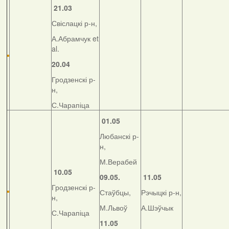
21.03
Свіслацкі р-н,
А.Абрамчук et
al.
20.04
Гродзенскі р-
н,
С.Чарапіца
01.05
Любанскі р-
н,
М.Верабей
10.05
09.05.
11.05
Гродзенскі р-
Стаўбцы,
Рэчыцкі р-н,
н,
М.Львоў
А.Шэўчык
С.Чарапіца
11.05