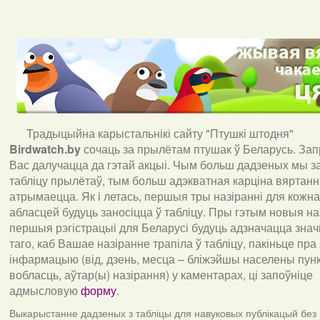
Традыцыйна карыстальнікі сайту "Птушкі штодня"
Birdwatch
.
by
сочаць за прылётам птушак ў Беларусь. За
Вас далучацца да гэтай акцыі. Чым больш дадзеных мы з
табліцу прылётаў, тым больш адэкватная карціна вяртан
атрымаецца. Як і летась, першыя тры назіранні для кожна
абласцей будуць заносіцца ў табліцу. Пры гэтым новыя наз
першыя рэгістрацыі для Беларусі будуць адзначацца знач
таго, каб Вашае назіранне трапіла ў табліцу, пакіньце пра
інфармацыю (від, дзень, месца – бліжэйшы населены пункт
вобласць, аўтар(ы) назірання) у каментарах, ці запоўніце
адмысловую
форму
.
Выкарыстанне дадзеных з табліцы для навуковых публікацый без