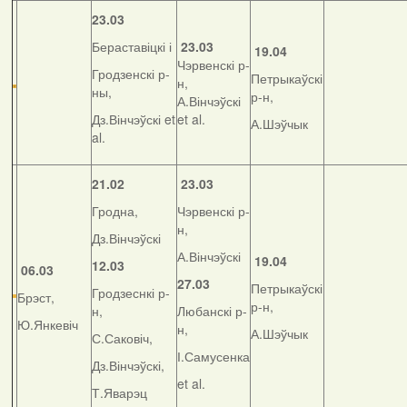
23.03
Бераставіцкі і
23.03
19.04
Чэрвенскі р-
Гродзенскі р-
Петрыкаўскі
н,
ны,
р-н,
А.Вінчэўскі
Дз.Вінчэўскі et
et al.
А.Шэўчык
al.
21.02
23.03
Гродна,
Чэрвенскі р-
н,
Дз.Вінчэўскі
А.Вінчэўскі
19.04
12.03
06.03
27.03
Петрыкаўскі
Гродзеснкі р-
Брэст,
р-н,
н,
Любанскі р-
Ю.Янкевіч
н,
А.Шэўчык
С.Саковіч,
І.Самусенка
Дз.Вінчэўскі,
et al.
Т.Яварэц