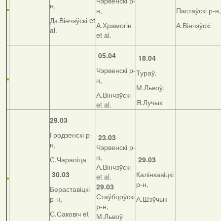
Чэрвенскі р-
н,
н,
Пастаўскі р-н,
Дз.Вінчэўскі et
А.Храмогін
А.Вінчэўскі
al.
et al.
05.04
18.04
Чэрвенскі р-
Тураў,
н,
М.Львоў,
А.Вінчэўскі
Я.Лучык
et al.
29.03
Гродзенскі р-
23.03
н,
Чэрвенскі р-
н,
С.Чарапіца
29.03
А.Вінчэўскі
30.03
Калінкавіцкі
et al.
р-н,
29.03
Бераставіцкі
Стаўбцоўскі
р-н,
А.Шэўчык
р-н,
С.Саковіч et
М.Львоў