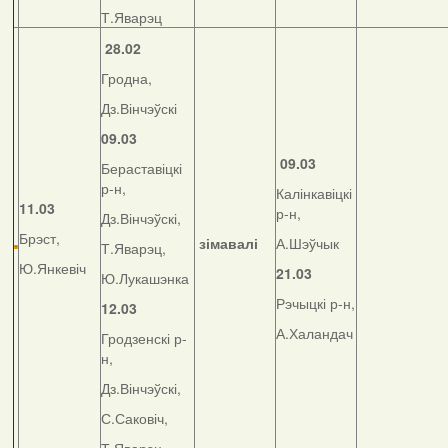
Т.Яварэц
28.02
Гродна,
Дз.Вінчэўскі
09.03
09.03
Бераставіцкі
р-н,
Калінкавіцкі
11.03
р-н,
Дз.Вінчэўскі,
Брэст,
зімавалі
А.Шэўчык
Т.Яварэц,
Ю.Янкевіч
21.03
Ю.Лукашэнка
Рэчыцкі р-н,
12.03
А.Халандач
Гродзенскі р-
н,
Дз.Вінчэўскі,
С.Саковіч,