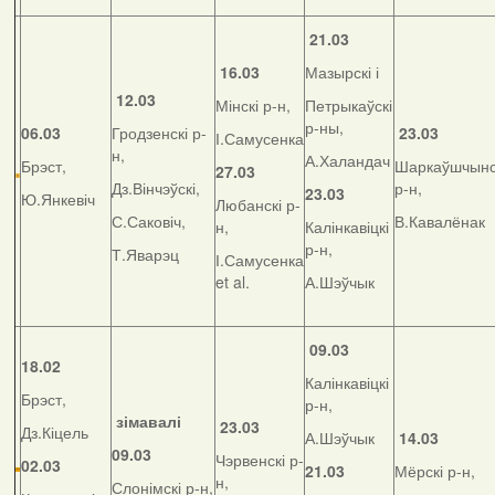
21.03
16.03
Мазырскі і
12.03
Мінскі р-н,
Петрыкаўскі
р-ны,
06.03
Гродзенскі р-
23.03
І.Самусенка
н,
А.Халандач
Брэст,
Шаркаўшчынс
27.03
Дз.Вінчэўскі,
р-н,
23.03
Ю.Янкевіч
Любанскі р-
С.Саковіч,
В.Кавалёнак
н,
Калінкавіцкі
р-н,
Т.Яварэц
І.Самусенка
et al.
А.Шэўчык
09.03
18.02
Калінкавіцкі
Брэст,
р-н,
зімавалі
23.03
Дз.Кіцель
А.Шэўчык
14.03
09.03
Чэрвенскі р-
02.03
21.03
Мёрскі р-н,
н,
Слонімскі р-н,