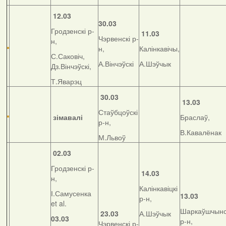
12.03
30.03
Гродзенскі р-
11.03
Чэрвенскі р-
н,
н,
Калінкавічы,
С.Саковіч,
А.Вінчэўскі
А.Шэўчык
Дз.Вінчэўскі,
Т.Яварэц
30.03
13.03
Стаўбцоўскі
зімавалі
Браслаў,
р-н,
В.Кавалёнак
М.Львоў
02.03
Гродзенскі р-
14.03
н,
Калінкавіцкі
І.Самусенка
13.03
р-н,
et al.
Шаркаўшчынс
23.03
А.Шэўчык
03.03
р-н,
Чэрвенскі р-