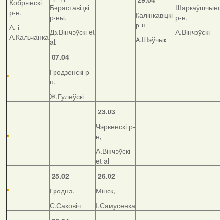
29.04
Кобрынскі
Бераставіцкі
Шаркаўшчынс
р-н,
Калінкавіцкі
р-ны,
р-н,
р-н,
А. і
Дз.Вінчэўскі et
А.Вінчэўскі
А.Кальчанка
А.Шэўчык
al.
07.04
Гродзенскі р-
н,
Ж.Гулеўскі
23.03
Чэрвенскі р-
н,
А.Вінчэўскі
et al.
25.02
26.02
Гродна,
Мінск,
С.Саковіч
І.Самусенка