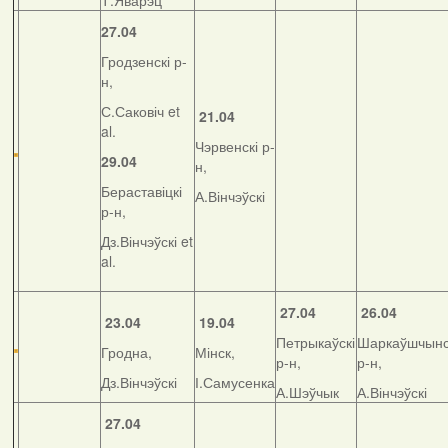
Т.Яварэц
27.04
Гродзенскі р-
н,
С.Саковіч et
21.04
al.
Чэрвенскі р-
29.04
н,
Бераставіцкі
А.Вінчэўскі
р-н,
Дз.Вінчэўскі et
al.
27.04
26.04
23.04
19.04
Петрыкаўскі
Шаркаўшчынс
Гродна,
Мінск,
р-н,
р-н,
Дз.Вінчэўскі
І.Самусенка
А.Шэўчык
А.Вінчэўскі
27.04