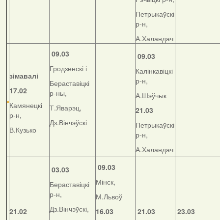
Петрыкаўскі
р-н,
А.Халандач
09.03
09.03
Гродзенскі і
Калінкавіцкі
зімавалі
р-н,
Бераставіцкі
17.02
р-ны,
А.Шэўчык
Камянецкі
Т.Яварэц,
21.03
р-н,
Дз.Вінчэўскі
Петрыкаўскі
В.Кузько
р-н,
А.Халандач
09.03
03.03
Мінск,
Бераставіцкі
р-н,
М.Львоў
Дз.Вінчэўскі,
21.02
16.03
21.03
23.03