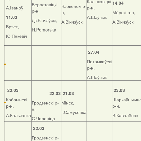
Калінкавіцкі
14.04
Бераставіцкі
Чэрвенскі р-
А.Іваноў
р-н,
р-н,
н,
Мёрскі р-н,
11.03
А.Шэўчык
Дз.Вінчэўскі,
А.Вінчэўскі
А.Вінчэўскі
Брэст,
H.Pomorska
Ю.Янкевіч
27.04
Петрыкаўскі
р-н,
А.Шэўчык
22.03
23.03
22.03
21.03
Кобрынскі
Шаркаўшчынс
Гродзенскі р-
Мінск,
р-н,
р-н,
н,
І.Самусенка
А.Кальчанка
В.Кавалёнак
С.Чарапіца
22.03
Гродзенскі р-