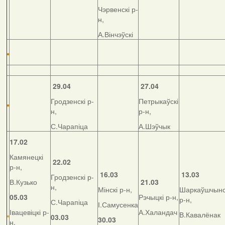
Чэрвенскі р-
н,
А.Вінчэўскі
29.04
27.04
Гродзенскі р-
Петрыкаўскі
н,
р-н,
С.Чарапіца
А.Шэўчык
17.02
Камянецкі
22.02
р-н,
16.03
13.03
Гродзенскі р-
В.Кузько
21.03
н,
Мінскі р-н,
Шаркаўшчынс
05.03
Рэчыцкі р-н,
р-н,
С.Чарапіца
І.Самусенка
Івацевіцкі р-
А.Халандач
В.Кавалёнак
03.03
30.03
н,