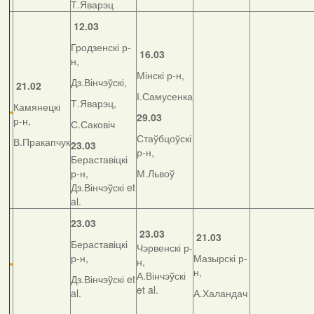
Т.Яварэц
12.03
Гродзенскі р-
16.03
н,
Мінскі р-н,
Дз.Вінчэўскі,
21.02
І.Самусенка
Т.Яварэц,
Камянецкі
29.03
р-н,
С.Саковіч
Стаўбцоўскі
В.Пракапчук
23.03
р-н,
Бераставіцкі
р-н,
М.Львоў
Дз.Вінчэўскі et
al.
23.03
23.03
21.03
Бераставіцкі
Чэрвенскі р-
р-н,
Мазырскі р-
н,
н,
А.Вінчэўскі
Дз.Вінчэўскі et
et al.
al.
А.Халандач