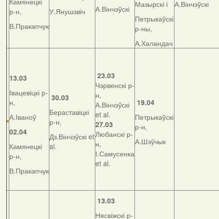
Камянецкі
Мазырскі і
А.Вінчэўскі
А.Вінчэўскі
р-н,
У.Янушэвіч
Петрыкаўскі
В.Пракапчук
р-ны,
А.Халандач
23.03
13.03
Чэрвенскі р-
Івацевіцкі р-
н,
30.03
н,
19.04
А.Вінчэўскі
Бераставіцкі
et al.
А.Іваноў
Петрыкаўскі
р-н,
27.03
р-н,
02.04
Любанскі р-
Дз.Вінчэўскі et
А.Шэўчык
н,
Камянецкі
al.
І.Самусенка
р-н,
et al.
В.Пракапчук
13.03
Нясвіжскі р-