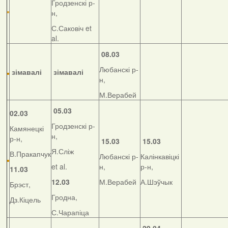
Гродзенскі р-
н,
С.Саковіч et
al.
08.03
Любанскі р-
зімавалі
зімавалі
н,
М.Верабей
05.03
02.03
Гродзенскі р-
Камянецкі
н,
р-н,
15.03
15.03
Я.Сліж
В.Пракапчук
Любанскі р-
Калінкавіцкі
et al.
н,
р-н,
11.03
12.03
М.Верабей
А.Шэўчык
Брэст,
Гродна,
Дз.Кіцель
С.Чарапіца