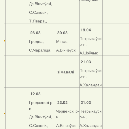
Дз.Вінчэўскі,
С.Саковіч,
Т.Яварэц
19.04
26.03
30.03
Петрыкаўскі
Гродна,
Мінск,
р-н,
С.Чарапіца
А.Вінчэўскі
А.Шэўчык
21.03
Петрыкаўскі
зімавалі
р-н,
А.Халандач
12.03
Гродзенскі р-
23.02
21.03
н,
Чэрвенскі р-
Петрыкаўскі
Дз.Вінчэўскі,
н,
р-н,
С.Саковіч,
А.Вінчэўскі
А.Халандач