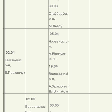
30.03
Стаўбцоўскі
р-н,
М.Львоў
05.04
Чэрвенскі р-
н,
02.04
А.Вінчэўскі
et al.
Камянецкі
р-н,
19.04
В.Пракапчук
Валожынскі
р-н,
А.Храмогін і
Дз.Вінчэўскі
02.05
03.05
Бераставіцкі
р-н,