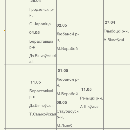
26.04
Гродзенскі р-
н,
27.04
С.Чарапіца
02.05
Глыбоцкі р-н,
04.05
Любанскі р-
н,
А.Вінчэўскі
Бераставіцкі
р-н,
М.Верабей
Дз.Вінчэўскі et
al.
01.05
Любанскі р-
11.05
н,
11.05
Бераставіцкі
М.Верабей
р-н,
Рэчыцкі р-н,
09.05
Дз.Вінчэўскі і
А.Шэўчык
Стаўбцоўскі
Т.Смыкоўская
р-н,
М.Львоў