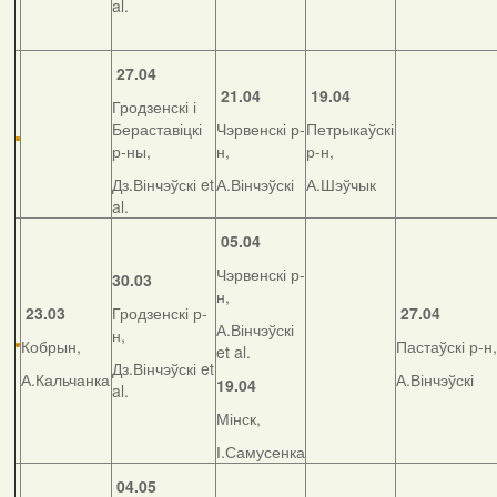
al.
27.04
21.04
19.04
Гродзенскі і
Бераставіцкі
Чэрвенскі р-
Петрыкаўскі
р-ны,
н,
р-н,
Дз.Вінчэўскі et
А.Вінчэўскі
А.Шэўчык
al.
05.04
Чэрвенскі р-
30.03
н,
23.03
Гродзенскі р-
27.04
А.Вінчэўскі
н,
Кобрын,
Пастаўскі р-н,
et al.
Дз.Вінчэўскі et
А.Кальчанка
А.Вінчэўскі
19.04
al.
Мінск,
І.Самусенка
04.05