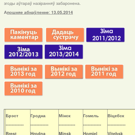
згоды аўтараў назіранняў забаронена.
А
пошняе абнаўленне
:
13.05.2014
Б
рэст
Гродна
Мінск
Гомель
Віцебск
------------
------------
-----------
------------
------------
Brest
Hrodna
Minsk
Homiel
Vitebsk