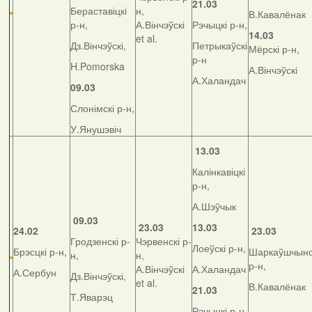
21.03
Бераставіцкі
н,
В.Кавалёнак
р-н,
А.Вінчэўскі
Рэчыцкі р-н,
14.03
et al.
Дз.Вінчэўскі,
Петрыкаўскі
Мёрскі р-н,
р-н
H.Pomorska
А.Вінчэўскі
А.Халандач
09.03
Слонімскі р-н,
У.Янушэвіч
13.03
Калінкавіцкі
р-н,
А.Шэўчык
09.03
23.03
13.03
24.02
23.03
Гродзенскі р-
Чэрвенскі р-
Лоеўскі р-н,
Брэсцкі р-н,
Шаркаўшчынс
н,
н,
р-н,
А.Вінчэўскі
А.Халандач
А.Сербун
Дз.Вінчэўскі,
et al.
В.Кавалёнак
21.03
Т.Яварэц
Рэчыцкі р-н,