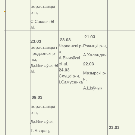
Бераставіцкі
р-н,
С.Саковіч et
al.
21.03
23.03
23.03
Чэрвенскі р-
Рэчыцкі р-н,
Бераставіцкі і
н,
Гродзенскі р-
А.Халандач
А.Вінчэўскі
ны,
et al.
22.03
Дз.Вінчэўскі et
24.03
al.
Мазырскі р-
Слуцкі р-н,
н,
І.Самусенка
А.Шэўчык
09.03
Бераставіцкі
р-н,
Дз.Вінчэўскі,
23.03
Т.Яварэц,