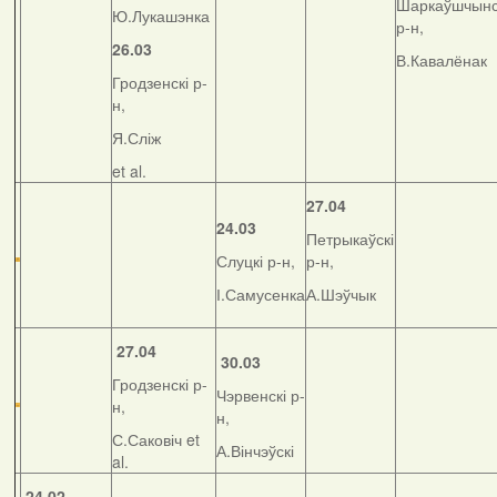
Шаркаўшчынс
Ю.Лукашэнка
р-н,
26.03
В.Кавалёнак
Гродзенскі р-
н,
Я.Сліж
et al.
27.04
24.03
Петрыкаўскі
Слуцкі р-н,
р-н,
І.Самусенка
А.Шэўчык
27.04
30.03
Гродзенскі р-
Чэрвенскі р-
н,
н,
С.Саковіч et
А.Вінчэўскі
al.
24.02