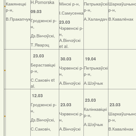
H.Pomorska
Камянецкі
Мінскі р-н,
Петрыкаўскі
Шаркаўшчынс
р-н,
р-н,
р-н,
09.03
І.Самусенка
В.Пракапчук
А.Халандач
В.Кавалёнак
Гродзенскі р-
23.03
н,
Чэрвенскі р-
н,
Дз.Вінчэўскі,
А.Вінчэўскі
Т.Яварэц
et al.
23.03
30.03
19.04
Бераставіцкі
Чэрвенскі р-
Петрыкаўскі
р-н,
н,
р-н,
С.Саковіч et
А.Вінчэўскі
А.Шэўчык
al.
12.03
23.03
Гродзенскі р-
23.03
23.03
Калінкавіцкі
н,
Чэрвенскі р-
Шаркаўшчынс
р-н,
Дз.Вінчэўскі,
н,
р-н,
А.Шэўчык
С.Саковіч,
А.Вінчэўскі
В.Кавалёнак