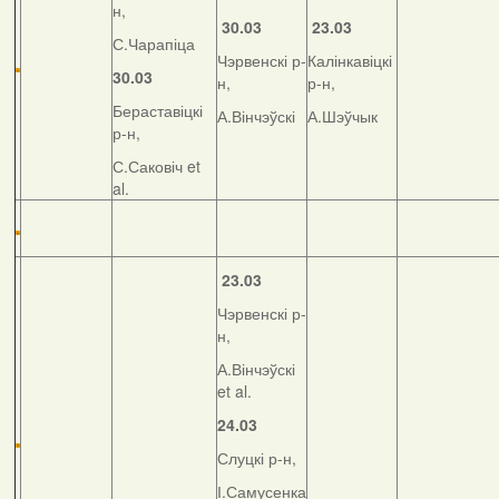
н,
30.03
23.03
С.Чарапіца
Чэрвенскі р-
Калінкавіцкі
30.03
н,
р-н,
Бераставіцкі
А.Вінчэўскі
А.Шэўчык
р-н,
С.Саковіч et
al.
23.03
Чэрвенскі р-
н,
А.Вінчэўскі
et al.
24.03
Слуцкі р-н,
І.Самусенка