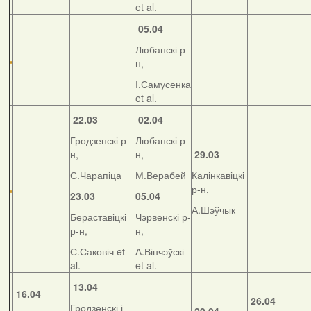
et al.
05.04
Любанскі р-
н,
І.Самусенка
et al.
22.03
02.04
Гродзенскі р-
Любанскі р-
н,
н,
29.03
С.Чарапіца
М.Верабей
Калінкавіцкі
р-н,
23.03
05.04
А.Шэўчык
Бераставіцкі
Чэрвенскі р-
р-н,
н,
С.Саковіч et
А.Вінчэўскі
al.
et al.
13.04
16.04
26.04
Гродзенскі і