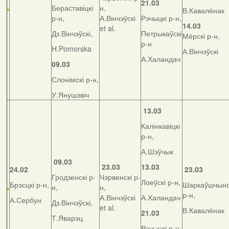
21.03
Бераставіцкі
н,
В.Кавалёнак
р-н,
А.Вінчэўскі
Рэчыцкі р-н,
14.03
et al.
Дз.Вінчэўскі,
Петрыкаўскі
Мёрскі р-н,
р-н
H.Pomorska
А.Вінчэўскі
А.Халандач
09.03
Слонімскі р-н,
У.Янушэвіч
13.03
Калінкавіцкі
р-н,
А.Шэўчык
09.03
23.03
13.03
24.02
23.03
Гродзенскі р-
Чэрвенскі р-
Лоеўскі р-н,
Брэсцкі р-н,
Шаркаўшчынс
н,
н,
р-н,
А.Вінчэўскі
А.Халандач
А.Сербун
Дз.Вінчэўскі,
et al.
В.Кавалёнак
21.03
Т.Яварэц
Рэчыцкі р-н,