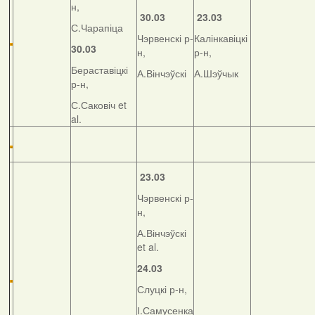
н,
30.03
23.03
С.Чарапіца
Чэрвенскі р-
Калінкавіцкі
30.03
н,
р-н,
Бераставіцкі
А.Вінчэўскі
А.Шэўчык
р-н,
С.Саковіч et
al.
23.03
Чэрвенскі р-
н,
А.Вінчэўскі
et al.
24.03
Слуцкі р-н,
І.Самусенка