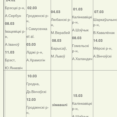
Брэсцкі р-н,
02.03
01.03
04.03
07.03
А.Сербун
Гродзенскі р-
Калінкавіцкі
Любанскі р-
Шаркаўшчынс
н,
р-н,
08.03
н,
р-н,
І Самусенка
А.Шэўчык
Івацевіцкі р-
М.Верабей
В.Кавалёнак
н,
et al.
08.03
08.03
14.03
А.Іваноў
03.03
Гомельскі
Барысаў,
Мёрскі р-н,
р-н,
11.03
Лідзкі р-н,
М.Львоў
А.Вінчэўскі
А.Халандач
Брэст,
А.Храмогін
Ю.Янкевіч
10.03
Гродна,
Дз.Вінчэўскі
15.03
12.03
Калінкавіцкі
зімавалі
Гродзенскі р-
р-н,
н,
А.Шэўчык