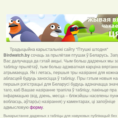
Традыцыйна карыстальнікі сайту "Птушкі штодня"
Birdwatch
.
by
сочаць за прылётам птушак ў Беларусь. За
Вас далучацца да гэтай акцыі. Чым больш дадзеных мы з
табліцу прылётаў, тым больш адэкватная карціна вяртан
атрымаецца. Як і летась, першыя тры назіранні для кожна
абласцей будуць заносіцца ў табліцу. Пры гэтым новыя наз
першыя рэгістрацыі для Беларусі будуць адзначацца знач
таго, каб Вашае назіранне трапіла ў табліцу, пакіньце пра
інфармацыю (від, дзень, месца – бліжэйшы населены пункт
вобласць, аўтар(ы) назірання) у каментарах, ці запоўніце
адмысловую
форму
.
Выкарыстанне дадзеных з табліцы для навуковых публікацый без