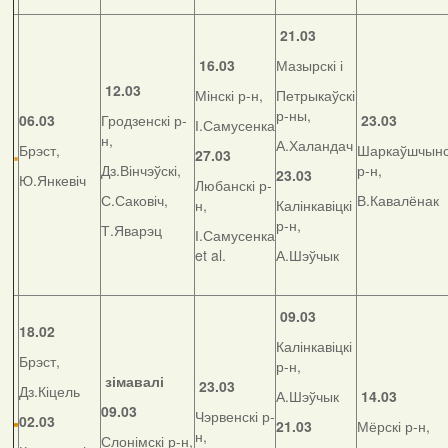
21.03
16.03
Мазырскі і
12.03
Мінскі р-н,
Петрыкаўскі
р-ны,
06.03
Гродзенскі р-
23.03
І.Самусенка
н,
А.Халандач
Брэст,
Шаркаўшчынс
27.03
Дз.Вінчэўскі,
р-н,
23.03
Ю.Янкевіч
Любанскі р-
С.Саковіч,
В.Кавалёнак
н,
Калінкавіцкі
р-н,
Т.Яварэц
І.Самусенка
et al.
А.Шэўчык
09.03
18.02
Калінкавіцкі
Брэст,
р-н,
зімавалі
23.03
Дз.Кіцель
А.Шэўчык
14.03
09.03
Чэрвенскі р-
02.03
21.03
Мёрскі р-н,
н,
Слонімскі р-н,