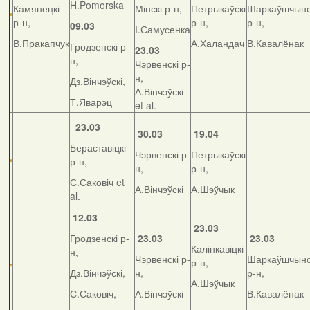
H.Pomorska
Камянецкі
Мінскі р-н,
Петрыкаўскі
Шаркаўшчынс
р-н,
р-н,
р-н,
09.03
І.Самусенка
В.Пракапчук
А.Халандач
В.Кавалёнак
Гродзенскі р-
23.03
н,
Чэрвенскі р-
н,
Дз.Вінчэўскі,
А.Вінчэўскі
Т.Яварэц
et al.
23.03
30.03
19.04
Бераставіцкі
Чэрвенскі р-
Петрыкаўскі
р-н,
н,
р-н,
С.Саковіч et
А.Вінчэўскі
А.Шэўчык
al.
12.03
23.03
Гродзенскі р-
23.03
23.03
Калінкавіцкі
н,
Чэрвенскі р-
Шаркаўшчынс
р-н,
Дз.Вінчэўскі,
н,
р-н,
А.Шэўчык
С.Саковіч,
А.Вінчэўскі
В.Кавалёнак