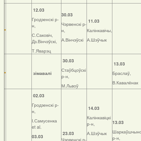
12.03
30.03
Гродзенскі р-
11.03
Чэрвенскі р-
н,
н,
Калінкавічы,
С.Саковіч,
А.Вінчэўскі
А.Шэўчык
Дз.Вінчэўскі,
Т.Яварэц
30.03
13.03
Стаўбцоўскі
зімавалі
Браслаў,
р-н,
В.Кавалёнак
М.Львоў
02.03
Гродзенскі р-
14.03
н,
Калінкавіцкі
І.Самусенка
13.03
р-н,
et al.
Шаркаўшчынс
23.03
А.Шэўчык
03.03
р-н,
Чэрвенскі р-