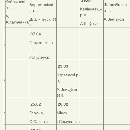
29.04
Кобрынскі
Бераставіцкі
Шаркаўшчынс
р-н,
Калінкавіцкі
р-ны,
р-н,
р-н,
А. і
Дз.Вінчэўскі et
А.Вінчэўскі
А.Кальчанка
А.Шэўчык
al.
07.04
Гродзенскі р-
н,
Ж.Гулеўскі
23.03
Чэрвенскі р-
н,
А.Вінчэўскі
et al.
25.02
26.02
Гродна,
Мінск,
С.Саковіч
І.Самусенка