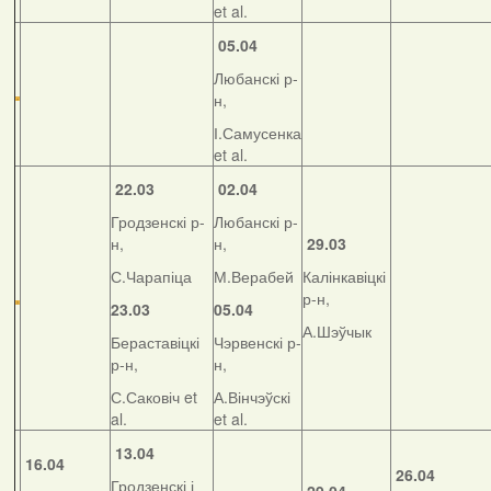
et al.
05.04
Любанскі р-
н,
І.Самусенка
et al.
22.03
02.04
Гродзенскі р-
Любанскі р-
н,
н,
29.03
С.Чарапіца
М.Верабей
Калінкавіцкі
р-н,
23.03
05.04
А.Шэўчык
Бераставіцкі
Чэрвенскі р-
р-н,
н,
С.Саковіч et
А.Вінчэўскі
al.
et al.
13.04
16.04
26.04
Гродзенскі і