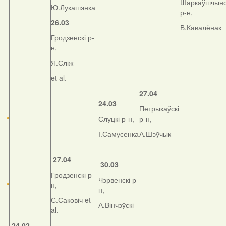
Шаркаўшчынс
Ю.Лукашэнка
р-н,
26.03
В.Кавалёнак
Гродзенскі р-
н,
Я.Сліж
et al.
27.04
24.03
Петрыкаўскі
Слуцкі р-н,
р-н,
І.Самусенка
А.Шэўчык
27.04
30.03
Гродзенскі р-
Чэрвенскі р-
н,
н,
С.Саковіч et
А.Вінчэўскі
al.
24.02