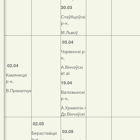
30.03
Стаўбцоўскі
р-н,
М.Львоў
05.04
Чэрвенскі р-
н,
02.04
А.Вінчэўскі
et al.
Камянецкі
р-н,
19.04
В.Пракапчук
Валожынскі
р-н,
А.Храмогін і
Дз.Вінчэўскі
02.05
03.05
Бераставіцкі
р-н,