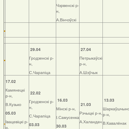
Чэрвенскі р-
н,
А.Вінчэўскі
29.04
27.04
Гродзенскі р-
Петрыкаўскі
н,
р-н,
С.Чарапіца
А.Шэўчык
17.02
Камянецкі
22.02
р-н,
16.03
13.03
Гродзенскі р-
В.Кузько
21.03
н,
Мінскі р-н,
Шаркаўшчынс
05.03
Рэчыцкі р-н,
р-н,
С.Чарапіца
І.Самусенка
Івацевіцкі р-
А.Халандач
В.Кавалёнак
03.03
30.03
н,