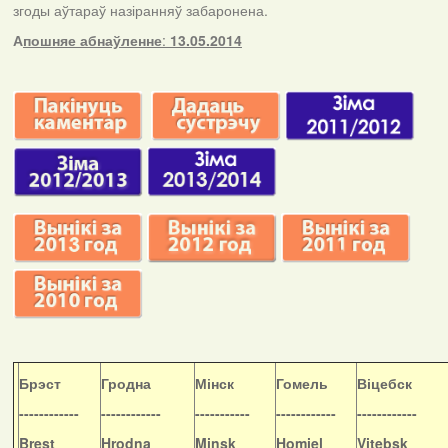
згоды аўтараў назіранняў забаронена.
А
пошняе абнаўленне
:
13.05.2014
Б
рэст
Гродна
Мінск
Гомель
Віцебск
------------
------------
-----------
------------
------------
Brest
Hrodna
Minsk
Homiel
Vitebsk