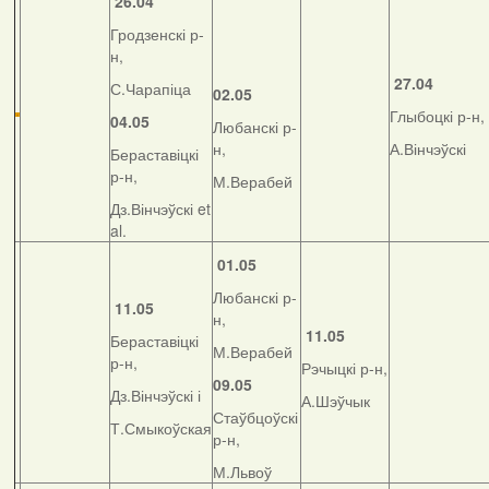
26.04
Гродзенскі р-
н,
27.04
С.Чарапіца
02.05
Глыбоцкі р-н,
04.05
Любанскі р-
н,
А.Вінчэўскі
Бераставіцкі
р-н,
М.Верабей
Дз.Вінчэўскі et
al.
01.05
Любанскі р-
11.05
н,
11.05
Бераставіцкі
М.Верабей
р-н,
Рэчыцкі р-н,
09.05
Дз.Вінчэўскі і
А.Шэўчык
Стаўбцоўскі
Т.Смыкоўская
р-н,
М.Львоў