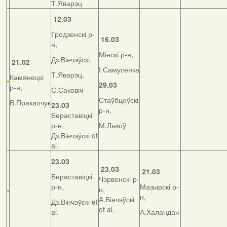
Т.Яварэц
12.03
Гродзенскі р-
16.03
н,
Мінскі р-н,
Дз.Вінчэўскі,
21.02
І.Самусенка
Т.Яварэц,
Камянецкі
29.03
р-н,
С.Саковіч
Стаўбцоўскі
В.Пракапчук
23.03
р-н,
Бераставіцкі
р-н,
М.Львоў
Дз.Вінчэўскі et
al.
23.03
23.03
21.03
Бераставіцкі
Чэрвенскі р-
р-н,
Мазырскі р-
н,
н,
А.Вінчэўскі
Дз.Вінчэўскі et
et al.
al.
А.Халандач