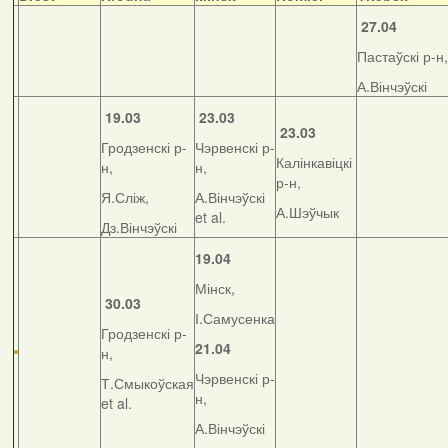
27.04
Пастаўскі р-н,
А.Вінчэўскі
19.03
23.03
23.03
Гродзенскі р-
Чэрвенскі р-
Калінкавіцкі
н,
н,
р-н,
Я.Сліж,
А.Вінчэўскі
А.Шэўчык
et al.
Дз.Вінчэўскі
19.04
Мінск,
30.03
І.Самусенка
Гродзенскі р-
21.04
н,
Чэрвенскі р-
Т.Смыкоўская
н,
et al.
А.Вінчэўскі