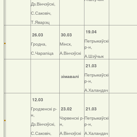
Дз.Вінчэўскі,
С.Саковіч,
Т.Яварэц
19.04
26.03
30.03
Петрыкаўскі
Гродна,
Мінск,
р-н,
С.Чарапіца
А.Вінчэўскі
А.Шэўчык
21.03
Петрыкаўскі
зімавалі
р-н,
А.Халандач
12.03
Гродзенскі р-
23.02
21.03
н,
Чэрвенскі р-
Петрыкаўскі
Дз.Вінчэўскі,
н,
р-н,
С.Саковіч,
А.Вінчэўскі
А.Халандач