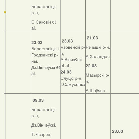
Бераставіцкі
р-н,
С.Саковіч et
al.
21.03
23.03
23.03
Чэрвенскі р-
Рэчыцкі р-н,
Бераставіцкі і
н,
Гродзенскі р-
А.Халандач
А.Вінчэўскі
ны,
et al.
22.03
Дз.Вінчэўскі et
24.03
al.
Мазырскі р-
Слуцкі р-н,
н,
І.Самусенка
А.Шэўчык
09.03
Бераставіцкі
р-н,
Дз.Вінчэўскі,
23.03
Т.Яварэц,