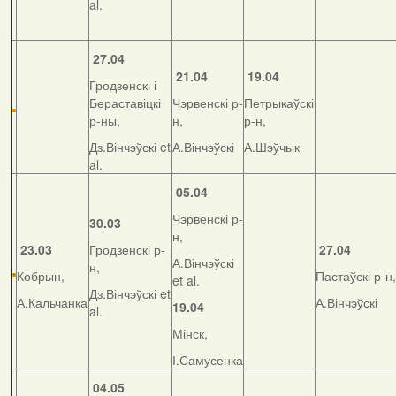
al.
27.04
21.04
19.04
Гродзенскі і
Бераставіцкі
Чэрвенскі р-
Петрыкаўскі
р-ны,
н,
р-н,
Дз.Вінчэўскі et
А.Вінчэўскі
А.Шэўчык
al.
05.04
Чэрвенскі р-
30.03
н,
23.03
Гродзенскі р-
27.04
А.Вінчэўскі
н,
Кобрын,
Пастаўскі р-н,
et al.
Дз.Вінчэўскі et
А.Кальчанка
А.Вінчэўскі
19.04
al.
Мінск,
І.Самусенка
04.05