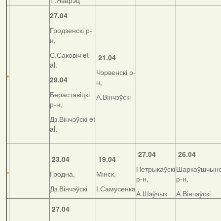
Т.Яварэц
27.04
Гродзенскі р-
н,
С.Саковіч et
21.04
al.
Чэрвенскі р-
29.04
н,
Бераставіцкі
А.Вінчэўскі
р-н,
Дз.Вінчэўскі et
al.
27.04
26.04
23.04
19.04
Петрыкаўскі
Шаркаўшчынс
Гродна,
Мінск,
р-н,
р-н,
Дз.Вінчэўскі
І.Самусенка
А.Шэўчык
А.Вінчэўскі
27.04