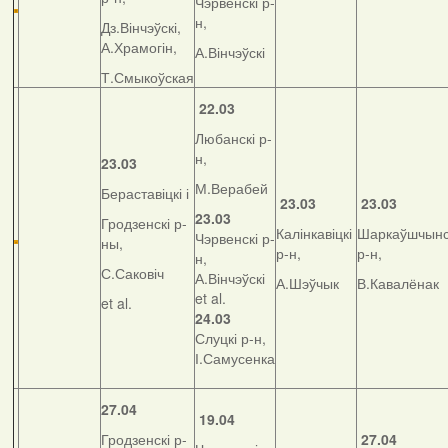
Чэрвенскі р-
н,
Дз.Вінчэўскі,
А.Храмогін,
А.Вінчэўскі
Т.Смыкоўская
22.03
Любанскі р-
н,
23.03
М.Верабей
Бераставіцкі і
23.03
23.03
23.03
Гродзенскі р-
Калінкавіцкі
Шаркаўшчынс
Чэрвенскі р-
ны,
р-н,
р-н,
н,
С.Саковіч
А.Вінчэўскі
А.Шэўчык
В.Кавалёнак
et al.
et al.
24.03
Слуцкі р-н,
І.Самусенка
27.04
19.04
Гродзенскі р-
27.04