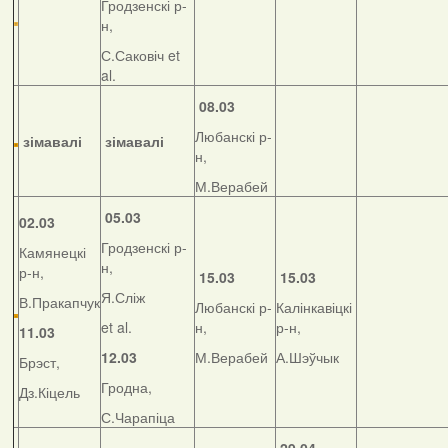
Гродзенскі р-
н,
С.Саковіч et
al.
08.03
Любанскі р-
зімавалі
зімавалі
н,
М.Верабей
05.03
02.03
Гродзенскі р-
Камянецкі
н,
р-н,
15.03
15.03
Я.Сліж
В.Пракапчук
Любанскі р-
Калінкавіцкі
et al.
н,
р-н,
11.03
12.03
М.Верабей
А.Шэўчык
Брэст,
Гродна,
Дз.Кіцель
С.Чарапіца