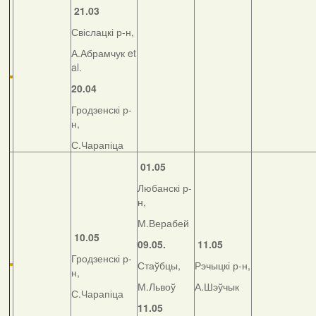
21.03
Свіслацкі р-н,
А.Абрамчук et
al.
20.04
Гродзенскі р-
н,
С.Чарапіца
01.05
Любанскі р-
н,
М.Верабей
10.05
09.05.
11.05
Гродзенскі р-
Стаўбцы,
Рэчыцкі р-н,
н,
М.Львоў
А.Шэўчык
С.Чарапіца
11.05