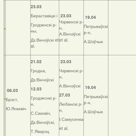
23.03
Бераставіцкі і
23.03
19.04
Чэрвенскі р-
Гродзенскі р-
Петрыкаўскі
н,
ны,
р-н,
А.Вінчэўскі
Дз.Вінчэўскі et
et al.
А.Шэўчык
al.
21.02
23.03
Гродна,
Чэрвенскі р-
н,
Дз.Вінчэўскі
А.Вінчэўскі
19.04
12.03
06.03
27.03
Петрыкаўскі
Гродзеснкі р-
Брэст,
р-н,
н,
Любанскі р-
Ю.Янкевіч
н,
А.Шэўчык
С.Саковіч,
І.Самусенка
Дз.Вінчэўскі,
et al.
Т.Яварэц