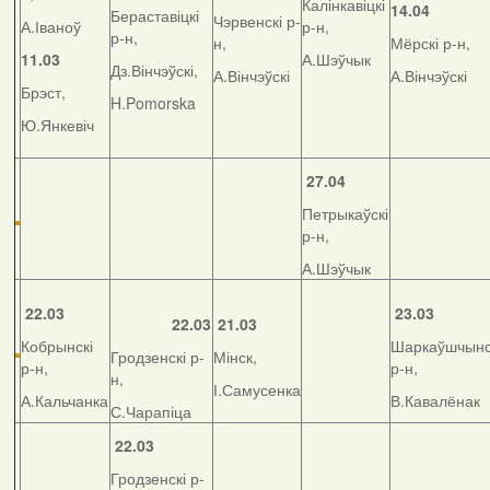
Калінкавіцкі
14.04
Бераставіцкі
Чэрвенскі р-
А.Іваноў
р-н,
р-н,
н,
Мёрскі р-н,
11.03
А.Шэўчык
Дз.Вінчэўскі,
А.Вінчэўскі
А.Вінчэўскі
Брэст,
H.Pomorska
Ю.Янкевіч
27.04
Петрыкаўскі
р-н,
А.Шэўчык
22.03
23.03
22.03
21.03
Кобрынскі
Шаркаўшчынс
Гродзенскі р-
Мінск,
р-н,
р-н,
н,
І.Самусенка
А.Кальчанка
В.Кавалёнак
С.Чарапіца
22.03
Гродзенскі р-