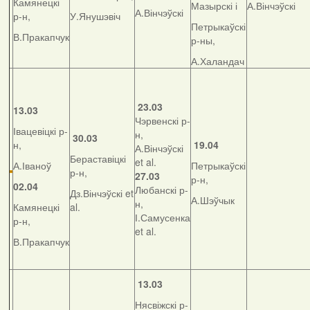
Камянецкі
Мазырскі і
А.Вінчэўскі
А.Вінчэўскі
р-н,
У.Янушэвіч
Петрыкаўскі
В.Пракапчук
р-ны,
А.Халандач
23.03
13.03
Чэрвенскі р-
Івацевіцкі р-
н,
30.03
н,
19.04
А.Вінчэўскі
Бераставіцкі
et al.
А.Іваноў
Петрыкаўскі
р-н,
27.03
р-н,
02.04
Любанскі р-
Дз.Вінчэўскі et
А.Шэўчык
н,
Камянецкі
al.
І.Самусенка
р-н,
et al.
В.Пракапчук
13.03
Нясвіжскі р-