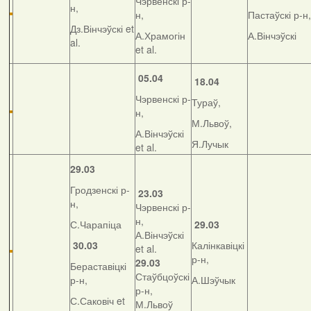
Чэрвенскі р-
н,
н,
Пастаўскі р-н,
Дз.Вінчэўскі et
А.Храмогін
А.Вінчэўскі
al.
et al.
05.04
18.04
Чэрвенскі р-
Тураў,
н,
М.Львоў,
А.Вінчэўскі
Я.Лучык
et al.
29.03
Гродзенскі р-
23.03
н,
Чэрвенскі р-
н,
С.Чарапіца
29.03
А.Вінчэўскі
30.03
Калінкавіцкі
et al.
р-н,
29.03
Бераставіцкі
Стаўбцоўскі
р-н,
А.Шэўчык
р-н,
С.Саковіч et
М.Львоў