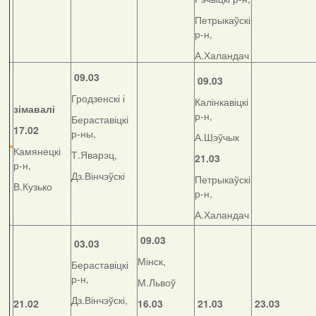
Петрыкаўскі
р-н,
А.Халандач
09.03
09.03
Гродзенскі і
Калінкавіцкі
зімавалі
р-н,
Бераставіцкі
17.02
р-ны,
А.Шэўчык
Камянецкі
Т.Яварэц,
21.03
р-н,
Дз.Вінчэўскі
Петрыкаўскі
В.Кузько
р-н,
А.Халандач
09.03
03.03
Мінск,
Бераставіцкі
р-н,
М.Львоў
Дз.Вінчэўскі,
21.02
16.03
21.03
23.03