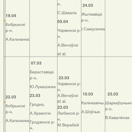
н,
24.03
С.Шакала
Жыткавіцкі
19.04
р-н,
05.04
Кобрынскі
І.Самусенка
р-н,
Чэрвенскі р-
н,
А.Кальчанка
А.Вінчэўскі
et al.
07.03
Бераставіцкі
р-н,
23.03
Чэрвенскі р-
Ю.Лукашэнка
н,
10.03
23.03
23.03
А.Вінчэўскі
22.03
et al.
Калінкавічы,
Шаркаўшчынс
Гродна,
Кобрынскі
23.03
р-н,
р-н,
А.Шэўчык
А.Храмогін
Любанскі р-
В.Кавалёнак
н,
А.Кальчанка
Гродзенскі р-
М.Верабей
н,