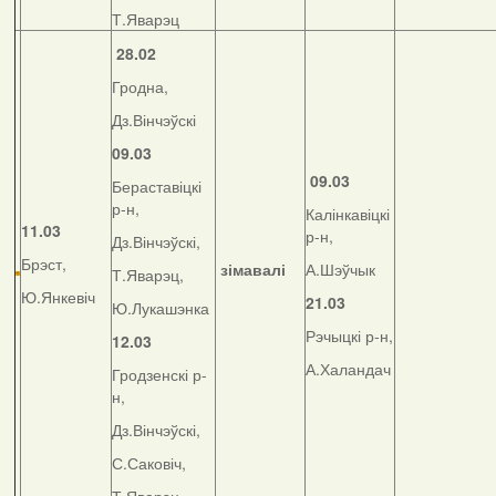
Т.Яварэц
28.02
Гродна,
Дз.Вінчэўскі
09.03
09.03
Бераставіцкі
р-н,
Калінкавіцкі
11.03
р-н,
Дз.Вінчэўскі,
Брэст,
зімавалі
А.Шэўчык
Т.Яварэц,
Ю.Янкевіч
21.03
Ю.Лукашэнка
Рэчыцкі р-н,
12.03
А.Халандач
Гродзенскі р-
н,
Дз.Вінчэўскі,
С.Саковіч,