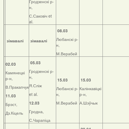
Гродзенскі р-
н,
С.Саковіч et
al.
08.03
Любанскі р-
зімавалі
зімавалі
н,
М.Верабей
05.03
02.03
Гродзенскі р-
Камянецкі
н,
р-н,
15.03
15.03
Я.Сліж
В.Пракапчук
Любанскі р-
Калінкавіцкі
et al.
н,
р-н,
11.03
12.03
М.Верабей
А.Шэўчык
Брэст,
Гродна,
Дз.Кіцель
С.Чарапіца