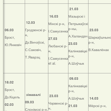
21.03
16.03
Мазырскі і
12.03
Мінскі р-н,
Петрыкаўскі
р-ны,
06.03
Гродзенскі р-
23.03
І.Самусенка
н,
А.Халандач
Брэст,
Шаркаўшчынс
27.03
Дз.Вінчэўскі,
р-н,
23.03
Ю.Янкевіч
Любанскі р-
С.Саковіч,
В.Кавалёнак
н,
Калінкавіцкі
р-н,
Т.Яварэц
І.Самусенка
et al.
А.Шэўчык
09.03
18.02
Калінкавіцкі
Брэст,
р-н,
зімавалі
23.03
Дз.Кіцель
А.Шэўчык
14.03
09.03
Чэрвенскі р-
02.03
21.03
Мёрскі р-н,
н,
Слонімскі р-н,