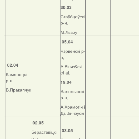
30.03
Стаўбцоўскі
р-н,
М.Львоў
05.04
Чэрвенскі р-
н,
02.04
А.Вінчэўскі
et al.
Камянецкі
р-н,
19.04
В.Пракапчук
Валожынскі
р-н,
А.Храмогін і
Дз.Вінчэўскі
02.05
03.05
Бераставіцкі
р-н,