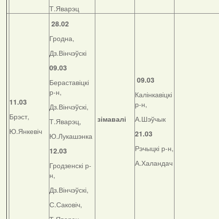
Т.Яварэц
28.02
Гродна,
Дз.Вінчэўскі
09.03
09.03
Бераставіцкі
р-н,
Калінкавіцкі
11.03
р-н,
Дз.Вінчэўскі,
Брэст,
зімавалі
А.Шэўчык
Т.Яварэц,
Ю.Янкевіч
21.03
Ю.Лукашэнка
Рэчыцкі р-н,
12.03
А.Халандач
Гродзенскі р-
н,
Дз.Вінчэўскі,
С.Саковіч,