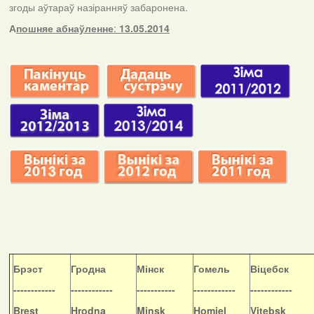
згоды аўтараў назіранняў забаронена.
А
пошняе абнаўленне
:
13.05.2014
Б
рэст
Гродна
Мінск
Гомель
Віцебск
------------
------------
-----------
------------
------------
Brest
Hrodna
Minsk
Homiel
Vitebsk