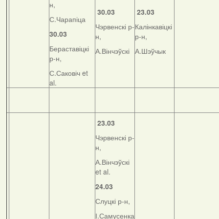
н,
30.03
23.03
С.Чарапіца
Чэрвенскі р-
Калінкавіцкі
30.03
н,
р-н,
Бераставіцкі
А.Вінчэўскі
А.Шэўчык
р-н,
С.Саковіч et
al.
23.03
Чэрвенскі р-
н,
А.Вінчэўскі
et al.
24.03
Слуцкі р-н,
І.Самусенка