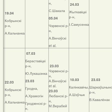
н,
24.03
С.Шакала
Жыткавіцкі
19.04
р-н,
05.04
Кобрынскі
І.Самусенка
р-н,
Чэрвенскі р-
н,
А.Кальчанка
А.Вінчэўскі
et al.
07.03
Бераставіцкі
р-н,
23.03
Чэрвенскі р-
Ю.Лукашэнка
н,
10.03
23.03
23.03
А.Вінчэўскі
22.03
et al.
Калінкавічы,
Шаркаўшчынс
Гродна,
Кобрынскі
23.03
р-н,
р-н,
А.Шэўчык
А.Храмогін
Любанскі р-
В.Кавалёнак
н,
А.Кальчанка
Гродзенскі р-
М.Верабей
н,