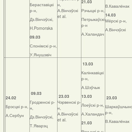
21.03
Бераставіцкі
н,
В.Кавалёнак
р-н,
А.Вінчэўскі
Рэчыцкі р-н,
14.03
et al.
Дз.Вінчэўскі,
Петрыкаўскі
Мёрскі р-н,
р-н
H.Pomorska
А.Вінчэўскі
А.Халандач
09.03
Слонімскі р-н,
У.Янушэвіч
13.03
Калінкавіцкі
р-н,
А.Шэўчык
09.03
23.03
13.03
24.02
23.03
Гродзенскі р-
Чэрвенскі р-
Лоеўскі р-н,
Брэсцкі р-н,
Шаркаўшчынс
н,
н,
р-н,
А.Вінчэўскі
А.Халандач
А.Сербун
Дз.Вінчэўскі,
et al.
В.Кавалёнак
21.03
Т.Яварэц
Рэчыцкі р-н,