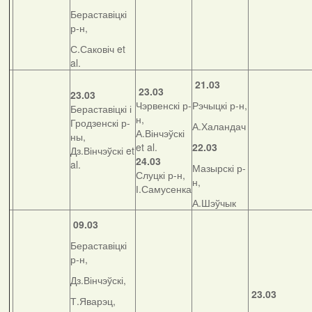
Бераставіцкі
р-н,
С.Саковіч et
al.
21.03
23.03
23.03
Чэрвенскі р-
Рэчыцкі р-н,
Бераставіцкі і
н,
Гродзенскі р-
А.Халандач
А.Вінчэўскі
ны,
et al.
22.03
Дз.Вінчэўскі et
24.03
al.
Мазырскі р-
Слуцкі р-н,
н,
І.Самусенка
А.Шэўчык
09.03
Бераставіцкі
р-н,
Дз.Вінчэўскі,
23.03
Т.Яварэц,