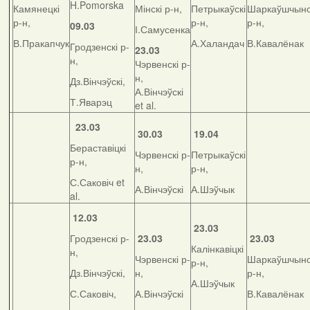
H.Pomorska
Камянецкі
Мінскі р-н,
Петрыкаўскі
Шаркаўшчынс
р-н,
р-н,
р-н,
09.03
І.Самусенка
В.Пракапчук
А.Халандач
В.Кавалёнак
Гродзенскі р-
23.03
н,
Чэрвенскі р-
н,
Дз.Вінчэўскі,
А.Вінчэўскі
Т.Яварэц
et al.
23.03
30.03
19.04
Бераставіцкі
Чэрвенскі р-
Петрыкаўскі
р-н,
н,
р-н,
С.Саковіч et
А.Вінчэўскі
А.Шэўчык
al.
12.03
23.03
Гродзенскі р-
23.03
23.03
Калінкавіцкі
н,
Чэрвенскі р-
Шаркаўшчынс
р-н,
Дз.Вінчэўскі,
н,
р-н,
А.Шэўчык
С.Саковіч,
А.Вінчэўскі
В.Кавалёнак