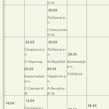
et al.
05.04
Любанскі р-
н,
І.Самусенка
et al.
22.03
02.04
Гродзенскі р-
Любанскі р-
н,
н,
29.03
С.Чарапіца
М.Верабей
Калінкавіцкі
р-н,
23.03
05.04
А.Шэўчык
Бераставіцкі
Чэрвенскі р-
р-н,
н,
С.Саковіч et
А.Вінчэўскі
al.
et al.
13.04
16.04
26.04
Гродзенскі і