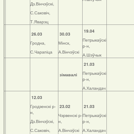
Дз.Вінчэўскі,
С.Саковіч,
Т.Яварэц
19.04
26.03
30.03
Петрыкаўскі
Гродна,
Мінск,
р-н,
С.Чарапіца
А.Вінчэўскі
А.Шэўчык
21.03
Петрыкаўскі
зімавалі
р-н,
А.Халандач
12.03
Гродзенскі р-
23.02
21.03
н,
Чэрвенскі р-
Петрыкаўскі
Дз.Вінчэўскі,
н,
р-н,
С.Саковіч,
А.Вінчэўскі
А.Халандач