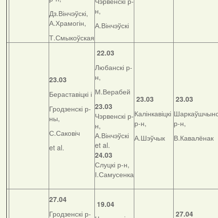
Чэрвенскі р-
н,
Дз.Вінчэўскі,
А.Храмогін,
А.Вінчэўскі
Т.Смыкоўская
22.03
Любанскі р-
н,
23.03
М.Верабей
Бераставіцкі і
23.03
23.03
23.03
Гродзенскі р-
Калінкавіцкі
Шаркаўшчынс
Чэрвенскі р-
ны,
р-н,
р-н,
н,
С.Саковіч
А.Вінчэўскі
А.Шэўчык
В.Кавалёнак
et al.
et al.
24.03
Слуцкі р-н,
І.Самусенка
27.04
19.04
Гродзенскі р-
27.04