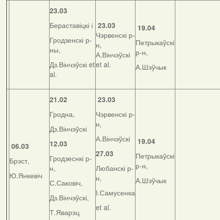
23.03
Бераставіцкі і
23.03
19.04
Чэрвенскі р-
Гродзенскі р-
Петрыкаўскі
н,
ны,
р-н,
А.Вінчэўскі
Дз.Вінчэўскі et
et al.
А.Шэўчык
al.
21.02
23.03
Гродна,
Чэрвенскі р-
н,
Дз.Вінчэўскі
А.Вінчэўскі
19.04
12.03
06.03
27.03
Петрыкаўскі
Гродзеснкі р-
Брэст,
р-н,
н,
Любанскі р-
Ю.Янкевіч
н,
А.Шэўчык
С.Саковіч,
І.Самусенка
Дз.Вінчэўскі,
et al.
Т.Яварэц