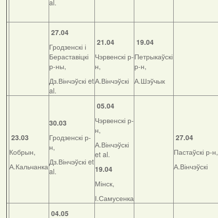
al.
27.04
21.04
19.04
Гродзенскі і
Бераставіцкі
Чэрвенскі р-
Петрыкаўскі
р-ны,
н,
р-н,
Дз.Вінчэўскі et
А.Вінчэўскі
А.Шэўчык
al.
05.04
Чэрвенскі р-
30.03
н,
23.03
Гродзенскі р-
27.04
А.Вінчэўскі
н,
Кобрын,
Пастаўскі р-н,
et al.
Дз.Вінчэўскі et
А.Кальчанка
А.Вінчэўскі
19.04
al.
Мінск,
І.Самусенка
04.05