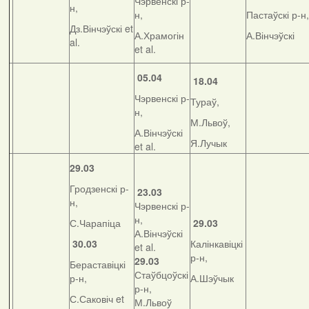
Чэрвенскі р-
н,
н,
Пастаўскі р-н,
Дз.Вінчэўскі et
А.Храмогін
А.Вінчэўскі
al.
et al.
05.04
18.04
Чэрвенскі р-
Тураў,
н,
М.Львоў,
А.Вінчэўскі
Я.Лучык
et al.
29.03
Гродзенскі р-
23.03
н,
Чэрвенскі р-
н,
С.Чарапіца
29.03
А.Вінчэўскі
30.03
Калінкавіцкі
et al.
р-н,
29.03
Бераставіцкі
Стаўбцоўскі
р-н,
А.Шэўчык
р-н,
С.Саковіч et
М.Львоў