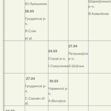
Шаркаўшчынс
Ю.Лукашэнка
р-н,
26.03
В.Кавалёнак
Гродзенскі р-
н,
Я.Сліж
et al.
27.04
24.03
Петрыкаўскі
Слуцкі р-н,
р-н,
І.Самусенка
А.Шэўчык
27.04
30.03
Гродзенскі р-
Чэрвенскі р-
н,
н,
С.Саковіч et
А.Вінчэўскі
al.
24.02