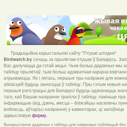
Традыцыйна карыстальнікі сайту "Птушкі штодня"
Birdwatch
.
by
сочаць за прылётам птушак ў Беларусь. За
Вас далучацца да гэтай акцыі. Чым больш дадзеных мы з
табліцу прылётаў, тым больш адэкватная карціна вяртан
атрымаецца. Як і летась, першыя тры назіранні для кожна
абласцей будуць заносіцца ў табліцу. Пры гэтым новыя наз
першыя рэгістрацыі для Беларусі будуць адзначацца знач
таго, каб Вашае назіранне трапіла ў табліцу, пакіньце пра
інфармацыю (від, дзень, месца – бліжэйшы населены пункт
вобласць, аўтар(ы) назірання) у каментарах, ці запоўніце
адмысловую
форму
.
Выкарыстанне дадзеных з табліцы для навуковых публікацый без