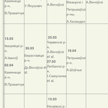
Камянецкі
Мазырскі і
А.Вінчэўскі
А.Вінчэўскі
р-н,
У.Янушэвіч
Петрыкаўскі
В.Пракапчук
р-ны,
А.Халандач
23.03
13.03
Чэрвенскі р-
Івацевіцкі р-
н,
30.03
н,
19.04
А.Вінчэўскі
Бераставіцкі
et al.
А.Іваноў
Петрыкаўскі
р-н,
27.03
р-н,
02.04
Любанскі р-
Дз.Вінчэўскі et
А.Шэўчык
н,
Камянецкі
al.
І.Самусенка
р-н,
et al.
В.Пракапчук
13.03
Нясвіжскі р-