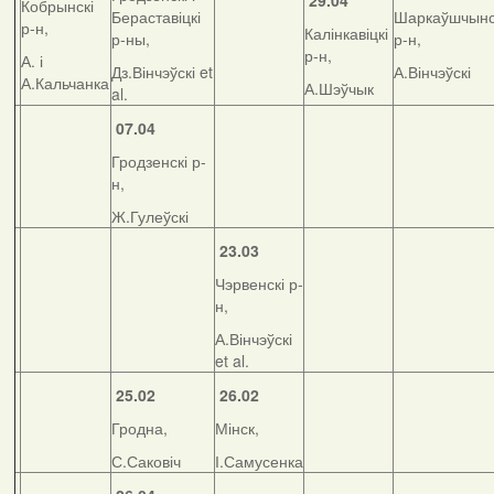
29.04
Кобрынскі
Бераставіцкі
Шаркаўшчынс
р-н,
Калінкавіцкі
р-ны,
р-н,
р-н,
А. і
Дз.Вінчэўскі et
А.Вінчэўскі
А.Кальчанка
А.Шэўчык
al.
07.04
Гродзенскі р-
н,
Ж.Гулеўскі
23.03
Чэрвенскі р-
н,
А.Вінчэўскі
et al.
25.02
26.02
Гродна,
Мінск,
С.Саковіч
І.Самусенка