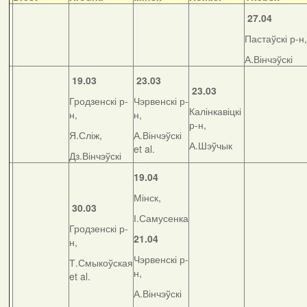
27.04
Пастаўскі р-н,
А.Вінчэўскі
19.03
23.03
23.03
Гродзенскі р-
Чэрвенскі р-
Калінкавіцкі
н,
н,
р-н,
Я.Сліж,
А.Вінчэўскі
А.Шэўчык
et al.
Дз.Вінчэўскі
19.04
Мінск,
30.03
І.Самусенка
Гродзенскі р-
21.04
н,
Чэрвенскі р-
Т.Смыкоўская
н,
et al.
А.Вінчэўскі