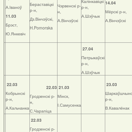
Калінкавіцкі
14.04
Бераставіцкі
Чэрвенскі р-
А.Іваноў
р-н,
р-н,
н,
Мёрскі р-н,
11.03
А.Шэўчык
Дз.Вінчэўскі,
А.Вінчэўскі
А.Вінчэўскі
Брэст,
H.Pomorska
Ю.Янкевіч
27.04
Петрыкаўскі
р-н,
А.Шэўчык
22.03
23.03
22.03
21.03
Кобрынскі
Шаркаўшчынс
Гродзенскі р-
Мінск,
р-н,
р-н,
н,
І.Самусенка
А.Кальчанка
В.Кавалёнак
С.Чарапіца
22.03
Гродзенскі р-