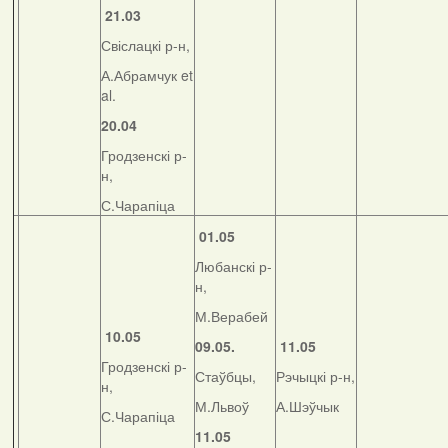
21.03
Свіслацкі р-н,
А.Абрамчук et
al.
20.04
Гродзенскі р-
н,
С.Чарапіца
01.05
Любанскі р-
н,
М.Верабей
10.05
09.05.
11.05
Гродзенскі р-
Стаўбцы,
Рэчыцкі р-н,
н,
М.Львоў
А.Шэўчык
С.Чарапіца
11.05