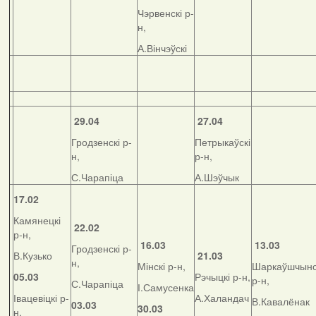
Чэрвенскі р-
н,
А.Вінчэўскі
29.04
27.04
Гродзенскі р-
Петрыкаўскі
н,
р-н,
С.Чарапіца
А.Шэўчык
17.02
Камянецкі
22.02
р-н,
16.03
13.03
Гродзенскі р-
В.Кузько
21.03
н,
Мінскі р-н,
Шаркаўшчынс
05.03
Рэчыцкі р-н,
р-н,
С.Чарапіца
І.Самусенка
Івацевіцкі р-
А.Халандач
В.Кавалёнак
03.03
30.03
н,