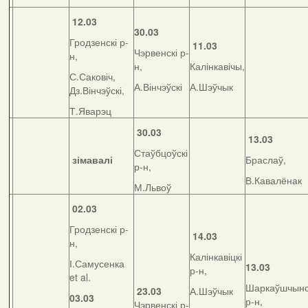
12.03
30.03
Гродзенскі р-
11.03
Чэрвенскі р-
н,
н,
Калінкавічы,
С.Саковіч,
А.Вінчэўскі
А.Шэўчык
Дз.Вінчэўскі,
Т.Яварэц
30.03
13.03
Стаўбцоўскі
зімавалі
Браслаў,
р-н,
В.Кавалёнак
М.Львоў
02.03
Гродзенскі р-
14.03
н,
Калінкавіцкі
І.Самусенка
13.03
р-н,
et al.
Шаркаўшчынс
23.03
А.Шэўчык
03.03
р-н,
Чэрвенскі р-