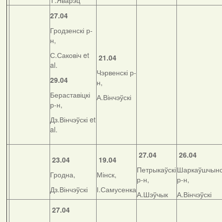
Т.Яварэц
27.04
Гродзенскі р-
н,
С.Саковіч et
21.04
al.
Чэрвенскі р-
29.04
н,
Бераставіцкі
А.Вінчэўскі
р-н,
Дз.Вінчэўскі et
al.
27.04
26.04
23.04
19.04
Петрыкаўскі
Шаркаўшчынс
Гродна,
Мінск,
р-н,
р-н,
Дз.Вінчэўскі
І.Самусенка
А.Шэўчык
А.Вінчэўскі
27.04