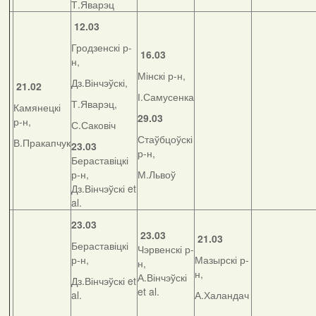
Т.Яварэц
12.03
Гродзенскі р-
16.03
н,
Мінскі р-н,
Дз.Вінчэўскі,
21.02
І.Самусенка
Т.Яварэц,
Камянецкі
29.03
р-н,
С.Саковіч
Стаўбцоўскі
В.Пракапчук
23.03
р-н,
Бераставіцкі
р-н,
М.Львоў
Дз.Вінчэўскі et
al.
23.03
23.03
21.03
Бераставіцкі
Чэрвенскі р-
р-н,
Мазырскі р-
н,
н,
А.Вінчэўскі
Дз.Вінчэўскі et
et al.
al.
А.Халандач