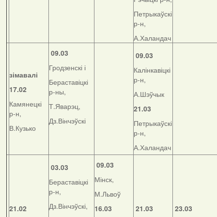
Петрыкаўскі
р-н,
А.Халандач
09.03
09.03
Гродзенскі і
Калінкавіцкі
зімавалі
р-н,
Бераставіцкі
17.02
р-ны,
А.Шэўчык
Камянецкі
Т.Яварэц,
21.03
р-н,
Дз.Вінчэўскі
Петрыкаўскі
В.Кузько
р-н,
А.Халандач
09.03
03.03
Мінск,
Бераставіцкі
р-н,
М.Львоў
Дз.Вінчэўскі,
21.02
16.03
21.03
23.03