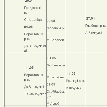
26.04
Гродзенскі р-
н,
27.04
С.Чарапіца
02.05
Глыбоцкі р-н,
04.05
Любанскі р-
н,
А.Вінчэўскі
Бераставіцкі
р-н,
М.Верабей
Дз.Вінчэўскі et
al.
01.05
Любанскі р-
11.05
н,
11.05
Бераставіцкі
М.Верабей
р-н,
Рэчыцкі р-н,
09.05
Дз.Вінчэўскі і
А.Шэўчык
Стаўбцоўскі
Т.Смыкоўская
р-н,
М.Львоў