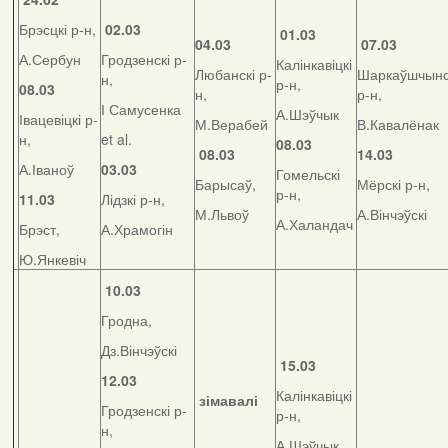
Брэсцкі р-н,
02.03
01.03
04.03
07.03
А.Сербун
Гродзенскі р-
Калінкавіцкі
Любанскі р-
Шаркаўшчынс
н,
р-н,
08.03
н,
р-н,
І Самусенка
А.Шэўчык
Івацевіцкі р-
М.Верабей
В.Кавалёнак
н,
et al.
08.03
08.03
14.03
А.Іваноў
03.03
Гомельскі
Барысаў,
Мёрскі р-н,
р-н,
11.03
Лідзкі р-н,
М.Львоў
А.Вінчэўскі
А.Халандач
Брэст,
А.Храмогін
Ю.Янкевіч
10.03
Гродна,
Дз.Вінчэўскі
15.03
12.03
Калінкавіцкі
зімавалі
Гродзенскі р-
р-н,
н,
А.Шэўчык