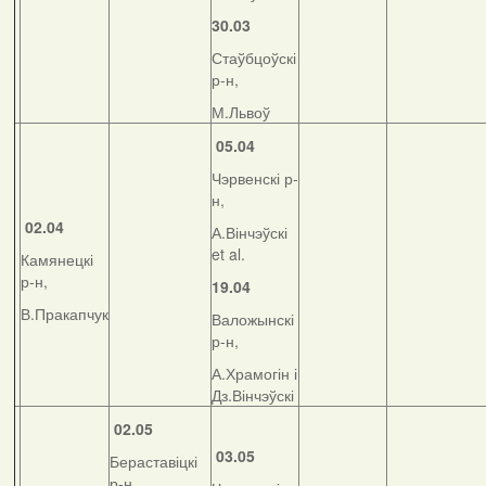
30.03
Стаўбцоўскі
р-н,
М.Львоў
05.04
Чэрвенскі р-
н,
02.04
А.Вінчэўскі
et al.
Камянецкі
р-н,
19.04
В.Пракапчук
Валожынскі
р-н,
А.Храмогін і
Дз.Вінчэўскі
02.05
03.05
Бераставіцкі
р-н,