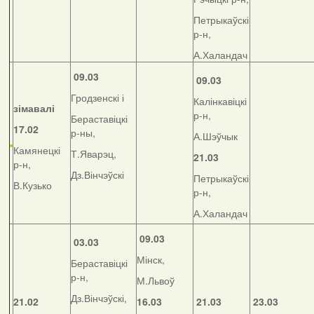
Петрыкаўскі
р-н,
А.Халандач
09.03
09.03
Гродзенскі і
Калінкавіцкі
зімавалі
р-н,
Бераставіцкі
17.02
р-ны,
А.Шэўчык
Камянецкі
Т.Яварэц,
21.03
р-н,
Дз.Вінчэўскі
Петрыкаўскі
В.Кузько
р-н,
А.Халандач
09.03
03.03
Мінск,
Бераставіцкі
р-н,
М.Львоў
Дз.Вінчэўскі,
21.02
16.03
21.03
23.03