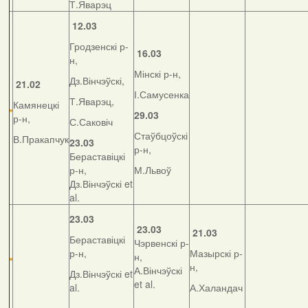
Т.Яварэц
12.03
Гродзенскі р-
16.03
н,
Мінскі р-н,
Дз.Вінчэўскі,
21.02
І.Самусенка
Т.Яварэц,
Камянецкі
29.03
р-н,
С.Саковіч
Стаўбцоўскі
В.Пракапчук
23.03
р-н,
Бераставіцкі
р-н,
М.Львоў
Дз.Вінчэўскі et
al.
23.03
23.03
21.03
Бераставіцкі
Чэрвенскі р-
р-н,
Мазырскі р-
н,
н,
А.Вінчэўскі
Дз.Вінчэўскі et
et al.
al.
А.Халандач