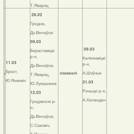
Т.Яварэц
28.02
Гродна,
Дз.Вінчэўскі
09.03
09.03
Бераставіцкі
р-н,
Калінкавіцкі
11.03
р-н,
Дз.Вінчэўскі,
Брэст,
зімавалі
А.Шэўчык
Т.Яварэц,
Ю.Янкевіч
21.03
Ю.Лукашэнка
Рэчыцкі р-н,
12.03
А.Халандач
Гродзенскі р-
н,
Дз.Вінчэўскі,
С.Саковіч,