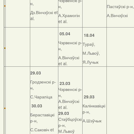
Чэрвенскі р-
н,
н,
Пастаўскі р-н,
Дз.Вінчэўскі et
А.Храмогін
А.Вінчэўскі
al.
et al.
05.04
18.04
Чэрвенскі р-
Тураў,
н,
М.Львоў,
А.Вінчэўскі
Я.Лучык
et al.
29.03
Гродзенскі р-
23.03
н,
Чэрвенскі р-
н,
С.Чарапіца
29.03
А.Вінчэўскі
30.03
Калінкавіцкі
et al.
р-н,
29.03
Бераставіцкі
Стаўбцоўскі
р-н,
А.Шэўчык
р-н,
С.Саковіч et
М.Львоў