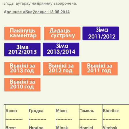
згоды аўтараў назіранняў забаронена.
А
пошняе абнаўленне
:
13.05.2014
Б
рэст
Гродна
Мінск
Гомель
Віцебск
------------
------------
-----------
------------
------------
Brest
Hrodna
Minsk
Homiel
Vitebsk