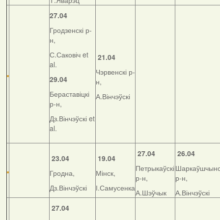
Т.Яварэц
27.04
Гродзенскі р-
н,
С.Саковіч et
21.04
al.
Чэрвенскі р-
29.04
н,
Бераставіцкі
А.Вінчэўскі
р-н,
Дз.Вінчэўскі et
al.
27.04
26.04
23.04
19.04
Петрыкаўскі
Шаркаўшчынс
Гродна,
Мінск,
р-н,
р-н,
Дз.Вінчэўскі
І.Самусенка
А.Шэўчык
А.Вінчэўскі
27.04