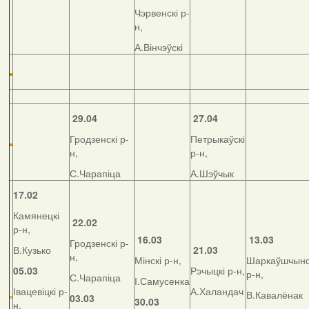
Чэрвенскі р-
н,
А.Вінчэўскі
29.04
27.04
Гродзенскі р-
Петрыкаўскі
н,
р-н,
С.Чарапіца
А.Шэўчык
17.02
Камянецкі
22.02
р-н,
16.03
13.03
Гродзенскі р-
В.Кузько
21.03
н,
Мінскі р-н,
Шаркаўшчынс
05.03
Рэчыцкі р-н,
р-н,
С.Чарапіца
І.Самусенка
Івацевіцкі р-
А.Халандач
В.Кавалёнак
03.03
30.03
н,