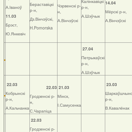
Калінкавіцкі
14.04
Бераставіцкі
Чэрвенскі р-
А.Іваноў
р-н,
р-н,
н,
Мёрскі р-н,
11.03
А.Шэўчык
Дз.Вінчэўскі,
А.Вінчэўскі
А.Вінчэўскі
Брэст,
H.Pomorska
Ю.Янкевіч
27.04
Петрыкаўскі
р-н,
А.Шэўчык
22.03
23.03
22.03
21.03
Кобрынскі
Шаркаўшчынс
Гродзенскі р-
Мінск,
р-н,
р-н,
н,
І.Самусенка
А.Кальчанка
В.Кавалёнак
С.Чарапіца
22.03
Гродзенскі р-