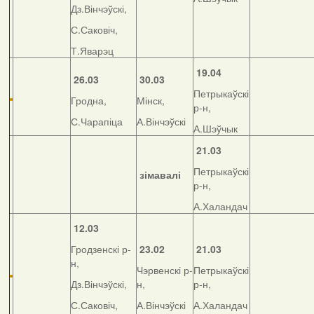
Дз.Вінчэўскі,
С.Саковіч,
Т.Яварэц
19.04
26.03
30.03
Петрыкаўскі
Гродна,
Мінск,
р-н,
С.Чарапіца
А.Вінчэўскі
А.Шэўчык
21.03
Петрыкаўскі
зімавалі
р-н,
А.Халандач
12.03
Гродзенскі р-
23.02
21.03
н,
Чэрвенскі р-
Петрыкаўскі
Дз.Вінчэўскі,
н,
р-н,
С.Саковіч,
А.Вінчэўскі
А.Халандач