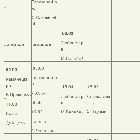
Гродзенскі р-
н,
С.Саковіч et
al.
08.03
Любанскі р-
зімавалі
зімавалі
н,
М.Верабей
05.03
02.03
Гродзенскі р-
Камянецкі
н,
р-н,
15.03
15.03
Я.Сліж
В.Пракапчук
Любанскі р-
Калінкавіцкі
et al.
н,
р-н,
11.03
12.03
М.Верабей
А.Шэўчык
Брэст,
Гродна,
Дз.Кіцель
С.Чарапіца