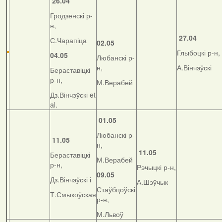
26.04
Гродзенскі р-
н,
27.04
С.Чарапіца
02.05
Глыбоцкі р-н,
04.05
Любанскі р-
н,
А.Вінчэўскі
Бераставіцкі
р-н,
М.Верабей
Дз.Вінчэўскі et
al.
01.05
Любанскі р-
11.05
н,
11.05
Бераставіцкі
М.Верабей
р-н,
Рэчыцкі р-н,
09.05
Дз.Вінчэўскі і
А.Шэўчык
Стаўбцоўскі
Т.Смыкоўская
р-н,
М.Львоў