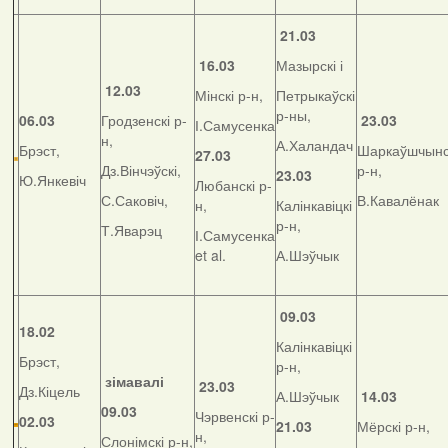
21.03
16.03
Мазырскі і
12.03
Мінскі р-н,
Петрыкаўскі
р-ны,
06.03
Гродзенскі р-
23.03
І.Самусенка
н,
А.Халандач
Брэст,
Шаркаўшчынс
27.03
Дз.Вінчэўскі,
р-н,
23.03
Ю.Янкевіч
Любанскі р-
С.Саковіч,
В.Кавалёнак
н,
Калінкавіцкі
р-н,
Т.Яварэц
І.Самусенка
et al.
А.Шэўчык
09.03
18.02
Калінкавіцкі
Брэст,
р-н,
зімавалі
23.03
Дз.Кіцель
А.Шэўчык
14.03
09.03
Чэрвенскі р-
02.03
21.03
Мёрскі р-н,
н,
Слонімскі р-н,