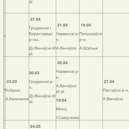
al.
27.04
21.04
19.04
Гродзенскі і
Бераставіцкі
Чэрвенскі р-
Петрыкаўскі
р-ны,
н,
р-н,
Дз.Вінчэўскі et
А.Вінчэўскі
А.Шэўчык
al.
05.04
Чэрвенскі р-
30.03
н,
23.03
Гродзенскі р-
27.04
А.Вінчэўскі
н,
Кобрын,
Пастаўскі р-н,
et al.
Дз.Вінчэўскі et
А.Кальчанка
А.Вінчэўскі
19.04
al.
Мінск,
І.Самусенка
04.05