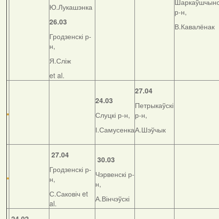
Шаркаўшчынс
Ю.Лукашэнка
р-н,
26.03
В.Кавалёнак
Гродзенскі р-
н,
Я.Сліж
et al.
27.04
24.03
Петрыкаўскі
Слуцкі р-н,
р-н,
І.Самусенка
А.Шэўчык
27.04
30.03
Гродзенскі р-
Чэрвенскі р-
н,
н,
С.Саковіч et
А.Вінчэўскі
al.
24.02