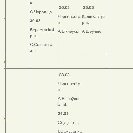
н,
30.03
23.03
С.Чарапіца
Чэрвенскі р-
Калінкавіцкі
30.03
н,
р-н,
Бераставіцкі
А.Вінчэўскі
А.Шэўчык
р-н,
С.Саковіч et
al.
23.03
Чэрвенскі р-
н,
А.Вінчэўскі
et al.
24.03
Слуцкі р-н,
І.Самусенка