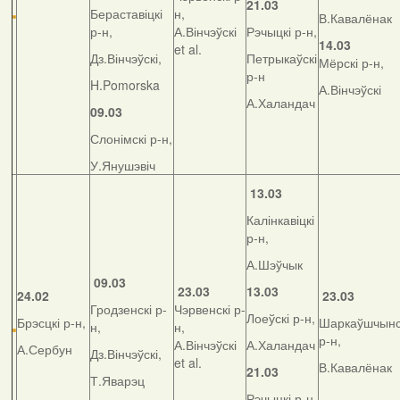
21.03
Бераставіцкі
н,
В.Кавалёнак
р-н,
А.Вінчэўскі
Рэчыцкі р-н,
14.03
et al.
Дз.Вінчэўскі,
Петрыкаўскі
Мёрскі р-н,
р-н
H.Pomorska
А.Вінчэўскі
А.Халандач
09.03
Слонімскі р-н,
У.Янушэвіч
13.03
Калінкавіцкі
р-н,
А.Шэўчык
09.03
23.03
13.03
24.02
23.03
Гродзенскі р-
Чэрвенскі р-
Лоеўскі р-н,
Брэсцкі р-н,
Шаркаўшчынс
н,
н,
р-н,
А.Вінчэўскі
А.Халандач
А.Сербун
Дз.Вінчэўскі,
et al.
В.Кавалёнак
21.03
Т.Яварэц
Рэчыцкі р-н,