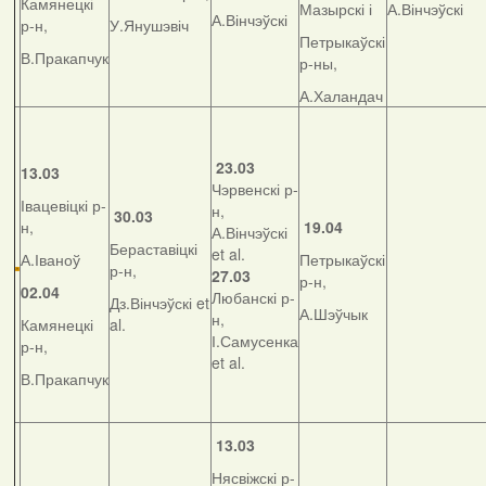
Камянецкі
Мазырскі і
А.Вінчэўскі
А.Вінчэўскі
р-н,
У.Янушэвіч
Петрыкаўскі
В.Пракапчук
р-ны,
А.Халандач
23.03
13.03
Чэрвенскі р-
Івацевіцкі р-
н,
30.03
н,
19.04
А.Вінчэўскі
Бераставіцкі
et al.
А.Іваноў
Петрыкаўскі
р-н,
27.03
р-н,
02.04
Любанскі р-
Дз.Вінчэўскі et
А.Шэўчык
н,
Камянецкі
al.
І.Самусенка
р-н,
et al.
В.Пракапчук
13.03
Нясвіжскі р-