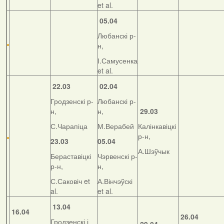
et al.
05.04
Любанскі р-
н,
І.Самусенка
et al.
22.03
02.04
Гродзенскі р-
Любанскі р-
н,
н,
29.03
С.Чарапіца
М.Верабей
Калінкавіцкі
р-н,
23.03
05.04
А.Шэўчык
Бераставіцкі
Чэрвенскі р-
р-н,
н,
С.Саковіч et
А.Вінчэўскі
al.
et al.
13.04
16.04
26.04
Гродзенскі і