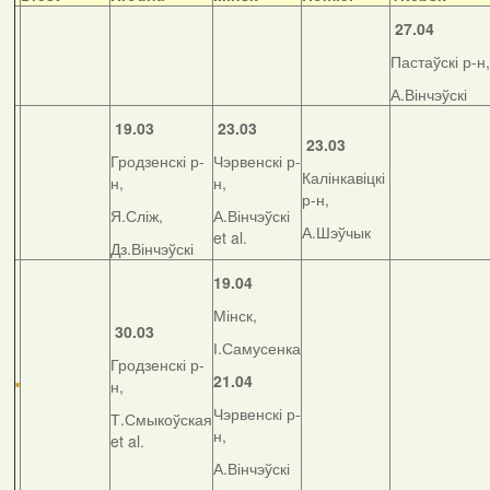
27.04
Пастаўскі р-н,
А.Вінчэўскі
19.03
23.03
23.03
Гродзенскі р-
Чэрвенскі р-
Калінкавіцкі
н,
н,
р-н,
Я.Сліж,
А.Вінчэўскі
А.Шэўчык
et al.
Дз.Вінчэўскі
19.04
Мінск,
30.03
І.Самусенка
Гродзенскі р-
21.04
н,
Чэрвенскі р-
Т.Смыкоўская
н,
et al.
А.Вінчэўскі