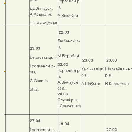
Чэрвенскі р-
н,
Дз.Вінчэўскі,
А.Храмогін,
А.Вінчэўскі
Т.Смыкоўская
22.03
Любанскі р-
н,
23.03
М.Верабей
Бераставіцкі і
23.03
23.03
23.03
Гродзенскі р-
Калінкавіцкі
Шаркаўшчынс
Чэрвенскі р-
ны,
р-н,
р-н,
н,
С.Саковіч
А.Вінчэўскі
А.Шэўчык
В.Кавалёнак
et al.
et al.
24.03
Слуцкі р-н,
І.Самусенка
27.04
19.04
Гродзенскі р-
27.04