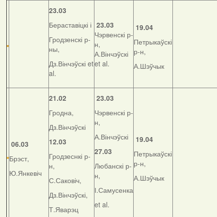
23.03
Бераставіцкі і
23.03
19.04
Чэрвенскі р-
Гродзенскі р-
Петрыкаўскі
н,
ны,
р-н,
А.Вінчэўскі
Дз.Вінчэўскі et
et al.
А.Шэўчык
al.
21.02
23.03
Гродна,
Чэрвенскі р-
н,
Дз.Вінчэўскі
А.Вінчэўскі
19.04
12.03
06.03
27.03
Петрыкаўскі
Гродзеснкі р-
Брэст,
р-н,
н,
Любанскі р-
Ю.Янкевіч
н,
А.Шэўчык
С.Саковіч,
І.Самусенка
Дз.Вінчэўскі,
et al.
Т.Яварэц