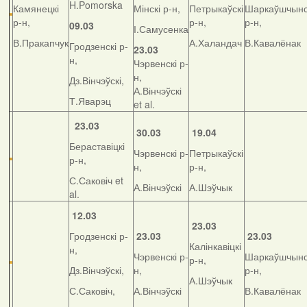
H.Pomorska
Камянецкі
Мінскі р-н,
Петрыкаўскі
Шаркаўшчынс
р-н,
р-н,
р-н,
09.03
І.Самусенка
В.Пракапчук
А.Халандач
В.Кавалёнак
Гродзенскі р-
23.03
н,
Чэрвенскі р-
н,
Дз.Вінчэўскі,
А.Вінчэўскі
Т.Яварэц
et al.
23.03
30.03
19.04
Бераставіцкі
Чэрвенскі р-
Петрыкаўскі
р-н,
н,
р-н,
С.Саковіч et
А.Вінчэўскі
А.Шэўчык
al.
12.03
23.03
Гродзенскі р-
23.03
23.03
Калінкавіцкі
н,
Чэрвенскі р-
Шаркаўшчынс
р-н,
Дз.Вінчэўскі,
н,
р-н,
А.Шэўчык
С.Саковіч,
А.Вінчэўскі
В.Кавалёнак