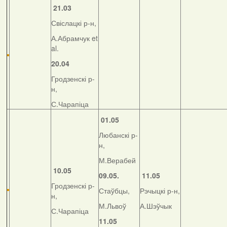
21.03
Свіслацкі р-н,
А.Абрамчук et
al.
20.04
Гродзенскі р-
н,
С.Чарапіца
01.05
Любанскі р-
н,
М.Верабей
10.05
09.05.
11.05
Гродзенскі р-
Стаўбцы,
Рэчыцкі р-н,
н,
М.Львоў
А.Шэўчык
С.Чарапіца
11.05