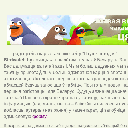
Традыцыйна карыстальнікі сайту "Птушкі штодня"
Birdwatch
.
by
сочаць за прылётам птушак ў Беларусь. За
Вас далучацца да гэтай акцыі. Чым больш дадзеных мы з
табліцу прылётаў, тым больш адэкватная карціна вяртан
атрымаецца. Як і летась, першыя тры назіранні для кожна
абласцей будуць заносіцца ў табліцу. Пры гэтым новыя наз
першыя рэгістрацыі для Беларусі будуць адзначацца знач
таго, каб Вашае назіранне трапіла ў табліцу, пакіньце пра
інфармацыю (від, дзень, месца – бліжэйшы населены пункт
вобласць, аўтар(ы) назірання) у каментарах, ці запоўніце
адмысловую
форму
.
Выкарыстанне дадзеных з табліцы для навуковых публікацый без