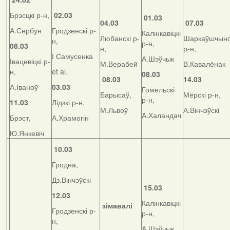
Брэсцкі р-н,
02.03
01.03
04.03
07.03
А.Сербун
Гродзенскі р-
Калінкавіцкі
Любанскі р-
Шаркаўшчынс
н,
р-н,
08.03
н,
р-н,
І Самусенка
А.Шэўчык
Івацевіцкі р-
М.Верабей
В.Кавалёнак
н,
et al.
08.03
08.03
14.03
А.Іваноў
03.03
Гомельскі
Барысаў,
Мёрскі р-н,
р-н,
11.03
Лідзкі р-н,
М.Львоў
А.Вінчэўскі
А.Халандач
Брэст,
А.Храмогін
Ю.Янкевіч
10.03
Гродна,
Дз.Вінчэўскі
15.03
12.03
Калінкавіцкі
зімавалі
Гродзенскі р-
р-н,
н,
А.Шэўчык