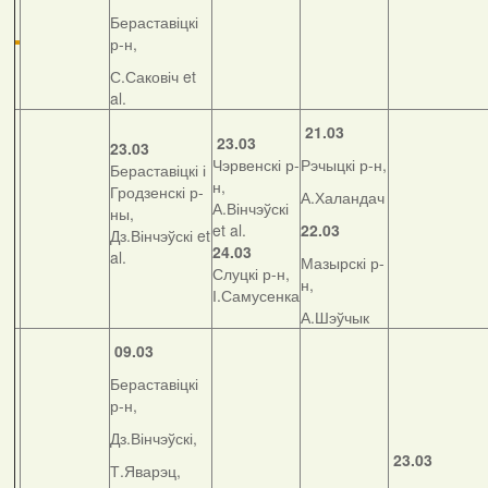
Бераставіцкі
р-н,
С.Саковіч et
al.
21.03
23.03
23.03
Чэрвенскі р-
Рэчыцкі р-н,
Бераставіцкі і
н,
Гродзенскі р-
А.Халандач
А.Вінчэўскі
ны,
et al.
22.03
Дз.Вінчэўскі et
24.03
al.
Мазырскі р-
Слуцкі р-н,
н,
І.Самусенка
А.Шэўчык
09.03
Бераставіцкі
р-н,
Дз.Вінчэўскі,
23.03
Т.Яварэц,