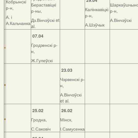
29.04
Кобрынскі
Бераставіцкі
Шаркаўшчынс
р-н,
Калінкавіцкі
р-ны,
р-н,
р-н,
А. і
Дз.Вінчэўскі et
А.Вінчэўскі
А.Кальчанка
А.Шэўчык
al.
07.04
Гродзенскі р-
н,
Ж.Гулеўскі
23.03
Чэрвенскі р-
н,
А.Вінчэўскі
et al.
25.02
26.02
Гродна,
Мінск,
С.Саковіч
І.Самусенка