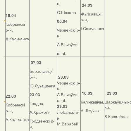
н,
24.03
С.Шакала
Жыткавіцкі
19.04
р-н,
05.04
Кобрынскі
І.Самусенка
р-н,
Чэрвенскі р-
н,
А.Кальчанка
А.Вінчэўскі
et al.
07.03
Бераставіцкі
р-н,
23.03
Чэрвенскі р-
Ю.Лукашэнка
н,
10.03
23.03
23.03
А.Вінчэўскі
22.03
et al.
Калінкавічы,
Шаркаўшчынс
Гродна,
Кобрынскі
23.03
р-н,
р-н,
А.Шэўчык
А.Храмогін
Любанскі р-
В.Кавалёнак
н,
А.Кальчанка
Гродзенскі р-
М.Верабей
н,