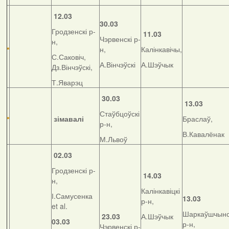
12.03
30.03
Гродзенскі р-
11.03
Чэрвенскі р-
н,
н,
Калінкавічы,
С.Саковіч,
А.Вінчэўскі
А.Шэўчык
Дз.Вінчэўскі,
Т.Яварэц
30.03
13.03
Стаўбцоўскі
зімавалі
Браслаў,
р-н,
В.Кавалёнак
М.Львоў
02.03
Гродзенскі р-
14.03
н,
Калінкавіцкі
І.Самусенка
13.03
р-н,
et al.
Шаркаўшчынс
23.03
А.Шэўчык
03.03
р-н,
Чэрвенскі р-