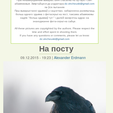
Пры некамерцыйным выкарыстанні спасылка на аўтара і сайт
абавязковыя. Звяртайцеся да рэдактара:
dz.vincheuski@gmail.com
па ўсіх пытаннях
Пры выкарыстанні здымкаў у сацсетках, забаронена размяшчаць
больш аднаго здымка з фотасерыі на пост, таксама абавязковы
надпіс "больш здымкаў тут:" і далей канкрэтны адрас на
знаходжанне фота-серыі на сайце.
All these pictures are copyrighted by the authors. Please respect the
time and effort spent in shooting them.
If you have any questions or comments, please let us know:
dz.vincheuski@gmail.com
На посту
09.12.2015 - 19:23
|
Alexander Erdmann