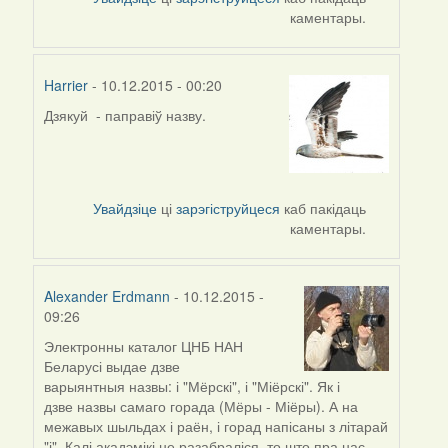
каментары.
Harrier
- 10.12.2015 - 00:20
Дзякуй - паправіў назву.
In
reply
to
by
araty
Увайдзіце
ці
зарэгіструйцеся
каб пакідаць
каментары.
Alexander Erdmann
- 10.12.2015 -
09:26
Электронны каталог ЦНБ НАН
In
Беларусі выдае дзве
reply
варыянтныя назвы: і "Мёрскі", і "Міёрскі". Як і
to
дзве назвы самаго горада (Мёры - Міёры). А на
by
межавых шыльдах і раён, і горад напісаны з літарай
Harrier
"і". Калі акадэмікі не разабраліся, то што пра нас