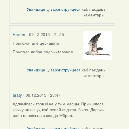
to
by
Увайдзіце
ці
зарэгіструйцеся
каб пакідаць
svetlana
каментары.
vranova
Harrier
- 09.12.2015 - 21:55
Прыгожа, але цеснавата.
In
reply
Прысада добра падрыхтаваная.
to
by
Yavorets
Увайдзіце
ці
зарэгіструйцеся
каб пакідаць
T
каментары.
araty
- 09.12.2015 - 23:47
Адламілась трошкі не у тым месцы. Прыйшлося
крыху нахіліць, каб лепей сядзець было. Дарэчы
раён правільна завецца Мёрскі.
Увайдзіце
ці
зарэгіструйцеся
каб пакідаць