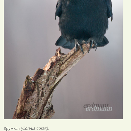
Крумкач
(Corvus corax).