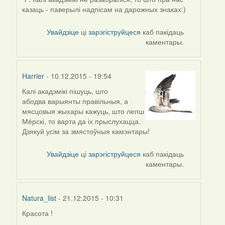
казаць - паверылі надпісам на дарожных знаках:)
Увайдзіце
ці
зарэгіструйцеся
каб пакідаць
каментары.
Harrier
- 10.12.2015 - 19:54
Калі акадэмікі пішуць, што
In
абодва варыянты правільныя, а
reply
мясцовыя жыхары кажуць, што лепш
to
Мёрскі, то варта да іх прыслухацца.
by
Дзякуй усім за змястоўныя камэнтары!
Alexander
Erdmann
Увайдзіце
ці
зарэгіструйцеся
каб пакідаць
каментары.
Natura_list
- 21.12.2015 - 10:31
Красота !
In