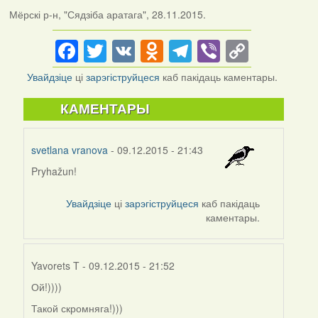
Мёрскі р-н, "Сядзіба аратага", 28.11.2015.
Facebook
Twitter
VK
Odnoklassniki
Telegram
Viber
Copy
Link
Увайдзіце
ці
зарэгіструйцеся
каб пакідаць каментары.
КАМЕНТАРЫ
svetlana vranova
- 09.12.2015 - 21:43
Pryhažun!
Увайдзіце
ці
зарэгіструйцеся
каб пакідаць
каментары.
Yavorets T
- 09.12.2015 - 21:52
Ой!))))
In
reply
Такой скромняга!)))