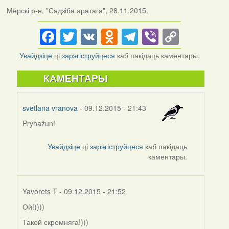
Мёрскі р-н, "Сядзіба аратага", 28.11.2015.
Facebook
Twitter
VK
Odnoklassniki
Telegram
Viber
Copy
Link
Увайдзіце
ці
зарэгіструйцеся
каб пакідаць каментары.
КАМЕНТАРЫ
svetlana vranova
- 09.12.2015 - 21:43
Pryhažun!
Увайдзіце
ці
зарэгіструйцеся
каб пакідаць
каментары.
Yavorets T
- 09.12.2015 - 21:52
Ой!))))
In
reply
Такой скромняга!)))