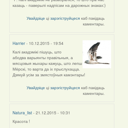
казаць - паверылі надпісам на дарожных знаках:)
Увайдзіце
ці
зарэгіструйцеся
каб пакідаць
каментары.
Harrier
- 10.12.2015 - 19:54
Калі акадэмікі пішуць, што
In
абодва варыянты правільныя, а
reply
мясцовыя жыхары кажуць, што лепш
to
Мёрскі, то варта да іх прыслухацца.
by
Дзякуй усім за змястоўныя камэнтары!
Alexander
Erdmann
Увайдзіце
ці
зарэгіструйцеся
каб пакідаць
каментары.
Natura_list
- 21.12.2015 - 10:31
Красота !
In