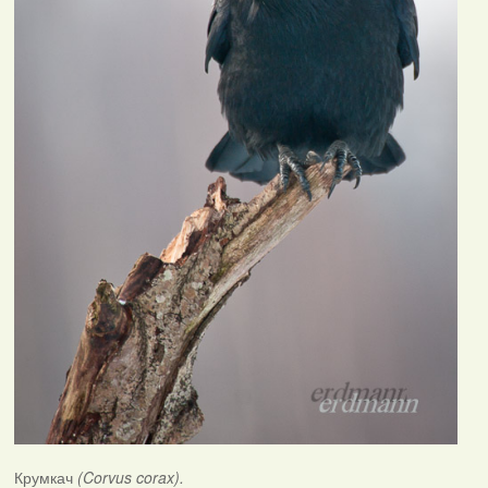
Крумкач
(Corvus corax).