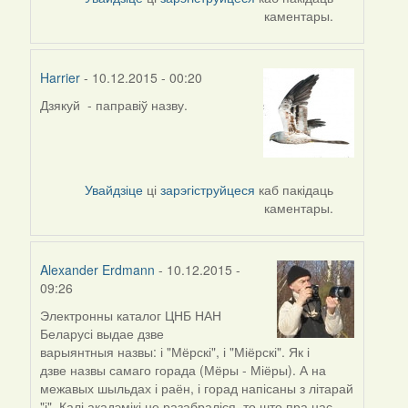
каментары.
Harrier
- 10.12.2015 - 00:20
Дзякуй - паправіў назву.
In
reply
to
by
araty
Увайдзіце
ці
зарэгіструйцеся
каб пакідаць
каментары.
Alexander Erdmann
- 10.12.2015 -
09:26
Электронны каталог ЦНБ НАН
In
Беларусі выдае дзве
reply
варыянтныя назвы: і "Мёрскі", і "Міёрскі". Як і
to
дзве назвы самаго горада (Мёры - Міёры). А на
by
межавых шыльдах і раён, і горад напісаны з літарай
Harrier
"і". Калі акадэмікі не разабраліся, то што пра нас