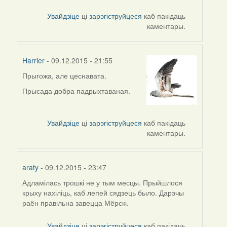
to
by
Увайдзіце
ці
зарэгіструйцеся
каб пакідаць
svetlana
каментары.
vranova
Harrier
- 09.12.2015 - 21:55
Прыгожа, але цеснавата.
In
reply
Прысада добра падрыхтаваная.
to
by
Yavorets
Увайдзіце
ці
зарэгіструйцеся
каб пакідаць
T
каментары.
araty
- 09.12.2015 - 23:47
Адламілась трошкі не у тым месцы. Прыйшлося
крыху нахіліць, каб лепей сядзець было. Дарэчы
раён правільна завецца Мёрскі.
Увайдзіце
ці
зарэгіструйцеся
каб пакідаць