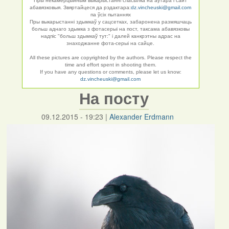
Пры некамерцыйным выкарыстанні спасылка на аўтара і сайт
абавязковыя. Звяртайцеся да рэдактара:
dz.vincheuski@gmail.com
па ўсіх пытаннях
Пры выкарыстанні здымкаў у сацсетках, забаронена размяшчаць
больш аднаго здымка з фотасерыі на пост, таксама абавязковы
надпіс "больш здымкаў тут:" і далей канкрэтны адрас на
знаходжанне фота-серыі на сайце.
All these pictures are copyrighted by the authors. Please respect the
time and effort spent in shooting them.
If you have any questions or comments, please let us know:
dz.vincheuski@gmail.com
На посту
09.12.2015 - 19:23
|
Alexander Erdmann