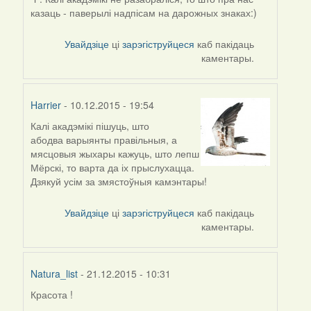
казаць - паверылі надпісам на дарожных знаках:)
Увайдзіце
ці
зарэгіструйцеся
каб пакідаць
каментары.
Harrier
- 10.12.2015 - 19:54
Калі акадэмікі пішуць, што
In
абодва варыянты правільныя, а
reply
мясцовыя жыхары кажуць, што лепш
to
Мёрскі, то варта да іх прыслухацца.
by
Дзякуй усім за змястоўныя камэнтары!
Alexander
Erdmann
Увайдзіце
ці
зарэгіструйцеся
каб пакідаць
каментары.
Natura_list
- 21.12.2015 - 10:31
Красота !
In