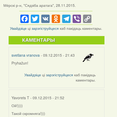
Мёрскі р-н, "Сядзіба аратага", 28.11.2015.
Facebook
Twitter
VK
Odnoklassniki
Telegram
Viber
Copy
Link
Увайдзіце
ці
зарэгіструйцеся
каб пакідаць каментары.
КАМЕНТАРЫ
svetlana vranova
- 09.12.2015 - 21:43
Pryhažun!
Увайдзіце
ці
зарэгіструйцеся
каб пакідаць
каментары.
Yavorets T
- 09.12.2015 - 21:52
Ой!))))
In
reply
Такой скромняга!)))