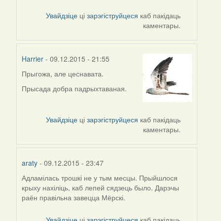
to
by
Увайдзіце
ці
зарэгіструйцеся
каб пакідаць
svetlana
каментары.
vranova
Harrier
- 09.12.2015 - 21:55
Прыгожа, але цеснавата.
In
reply
Прысада добра падрыхтаваная.
to
by
Yavorets
Увайдзіце
ці
зарэгіструйцеся
каб пакідаць
T
каментары.
araty
- 09.12.2015 - 23:47
Адламілась трошкі не у тым месцы. Прыйшлося
крыху нахіліць, каб лепей сядзець было. Дарэчы
раён правільна завецца Мёрскі.
Увайдзіце
ці
зарэгіструйцеся
каб пакідаць