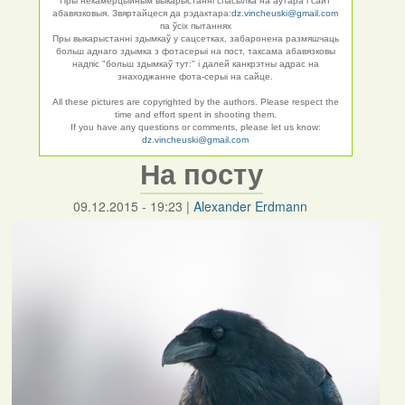
Пры некамерцыйным выкарыстанні спасылка на аўтара і сайт
абавязковыя. Звяртайцеся да рэдактара:
dz.vincheuski@gmail.com
па ўсіх пытаннях
Пры выкарыстанні здымкаў у сацсетках, забаронена размяшчаць
больш аднаго здымка з фотасерыі на пост, таксама абавязковы
надпіс "больш здымкаў тут:" і далей канкрэтны адрас на
знаходжанне фота-серыі на сайце.
All these pictures are copyrighted by the authors. Please respect the
time and effort spent in shooting them.
If you have any questions or comments, please let us know:
dz.vincheuski@gmail.com
На посту
09.12.2015 - 19:23
|
Alexander Erdmann