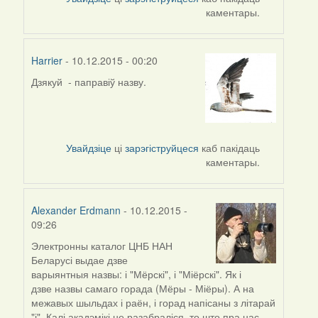
каментары.
Harrier
- 10.12.2015 - 00:20
Дзякуй - паправіў назву.
In
reply
to
by
araty
Увайдзіце
ці
зарэгіструйцеся
каб пакідаць
каментары.
Alexander Erdmann
- 10.12.2015 -
09:26
Электронны каталог ЦНБ НАН
In
Беларусі выдае дзве
reply
варыянтныя назвы: і "Мёрскі", і "Міёрскі". Як і
to
дзве назвы самаго горада (Мёры - Міёры). А на
by
межавых шыльдах і раён, і горад напісаны з літарай
Harrier
"і". Калі акадэмікі не разабраліся, то што пра нас