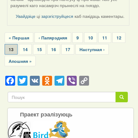
разумелі каго насамрэч прынеслі на гняздо.
Увайдзіце
ці
зарэгіструйцеся
каб пакідаць каментары.
Pagination
First
« Першая
Previous
‹ Папярэдняя
Page
9
Page
10
Page
11
Page
12
page
page
Current
13
Page
14
Page
15
Page
16
Page
17
Next
Наступная ›
page
page
Last
Апошняя »
page
Facebook
Twitter
VK
Odnoklassniki
Telegram
Viber
Copy
Link
Пошук
Пошук
Праект рэалізуюць