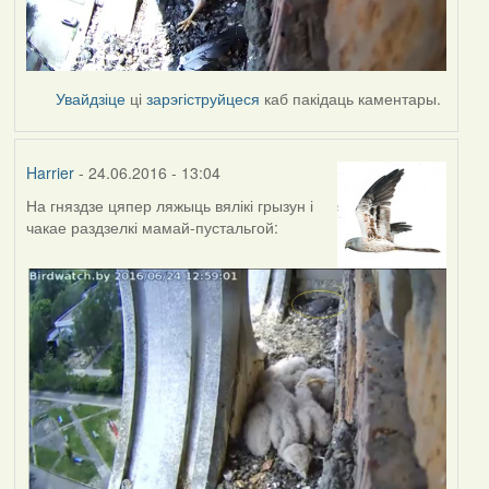
Увайдзіце
ці
зарэгіструйцеся
каб пакідаць каментары.
Harrier
- 24.06.2016 - 13:04
На гняздзе цяпер ляжыць вялікі грызун і
чакае раздзелкі мамай-пустальгой: