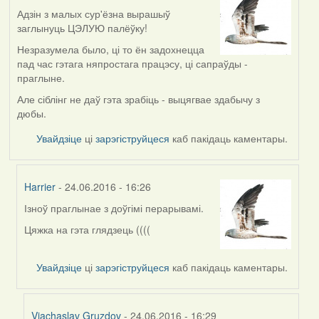
Адзін з малых сур'ёзна вырашыў
заглынуць ЦЭЛУЮ палёўку!
Незразумела было, ці то ён задохнецца
пад час гэтага няпростага працэсу, ці сапраўды -
праглыне.
Але сіблінг не даў гэта зрабіць - выцягвае здабычу з
дюбы.
Увайдзіце
ці
зарэгіструйцеся
каб пакідаць каментары.
Harrier
- 24.06.2016 - 16:26
Ізноў праглынае з доўгімі перарывамі.
In
reply
Цяжка на гэта глядзець ((((
to
by
Увайдзіце
ці
зарэгіструйцеся
каб пакідаць каментары.
Harrier
Viachaslav Gruzdov
- 24.06.2016 - 16:29