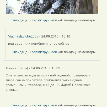
Увайдзіце
ці
зарэгіструйцеся
каб пакідаць каментары.
Viachaslav Gruzdov
- 24.06.2016 - 16:18
или съест или погибнет птенец сейчас
In
reply
Увайдзіце
ці
зарэгіструйцеся
каб пакідаць каментары.
to
by
Harrier
Жанна (госць)
- 24.06.2016 - 16:09
Опять-таки, исходя из моих наблюдений, позавчера и
вчера самка прилетала приблизительно в одном
временном интервале, с 16 до 17. Ждем! Переживаю
очень...
Увайдзіце
ці
зарэгіструйцеся
каб пакідаць каментары.