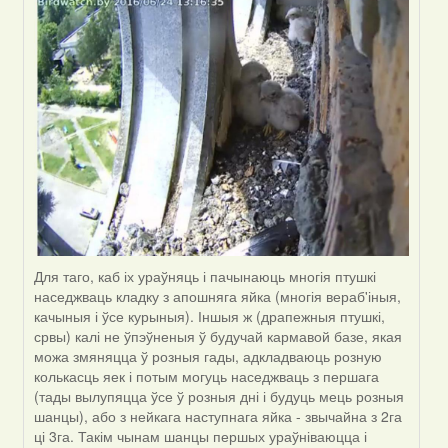
Viachaslav
Gruzdov
Для таго, каб іх ураўняць і пачынаюць многія птушкі
наседжваць кладку з апошняга яйка (многія вераб'іныя,
качыныя і ўсе курыныя). Іншыя ж (драпежныя птушкі,
срвы) калі не ўпэўненыя ў будучай кармавой базе, якая
можа змяняцца ў розныя гады, адкладваюць розную
колькасць яек і потым могуць наседжваць з першага
(тады вылупяцца ўсе ў розныя дні і будуць мець розныя
шанцы), або з нейкага наступнага яйка - звычайна з 2га
ці 3га. Такім чынам шанцы першых ураўніваюцца і