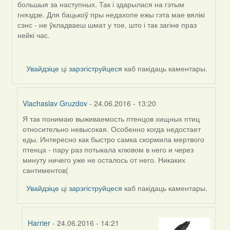
большыя за наступных. Так і здарылася на гэтым
гняздзе. Для бацькоў пры недахопе ежы гэта мае вялікі
сэнс - не ўкладваеш шмат у тое, што і так загіне праз
нейкі час.
Увайдзіце
ці
зарэгіструйцеся
каб пакідаць каментары.
Viachaslav Gruzdov
- 24.06.2016 - 13:20
Я так понимаю выживаемость птенцов хищных птиц
In
относительно невысокая. Особенно когда недостает
reply
еды. Интересно как быстро самка скормила мертвого
to
птенца - пару раз потыкала клювом в него и через
by
минуту ничего уже не осталось от него. Никаких
Harrier
сантиментов(
Увайдзіце
ці
зарэгіструйцеся
каб пакідаць каментары.
Harrier
- 24.06.2016 - 14:21