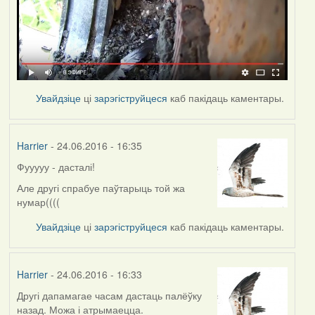
Увайдзіце
ці
зарэгіструйцеся
каб пакідаць каментары.
Harrier
- 24.06.2016 - 16:35
Фууууу - дасталі!
Але другі спрабуе паўтарыць той жа
нумар((((
Увайдзіце
ці
зарэгіструйцеся
каб пакідаць каментары.
Harrier
- 24.06.2016 - 16:33
Другі дапамагае часам дастаць палёўку
назад. Можа і атрымаецца.