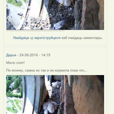
Увайдзіце
ці
зарэгіструйцеся
каб пакідаць каментары.
Дарья
- 24.06.2016 - 14:15
Мило спят!
По-моему, самка их так и не кормила пока что...