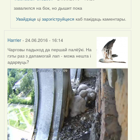
завалился на бок, но дышит пока
In
reply
Увайдзіце
ці
зарэгіструйцеся
каб пакідаць каментары.
to
by
Harrier
Harrier
- 24.06.2016 - 16:14
Чарговы падыход да першай палёўкі. На
гэты раз з дапамогай лап - можа нешта і
адарвуць?