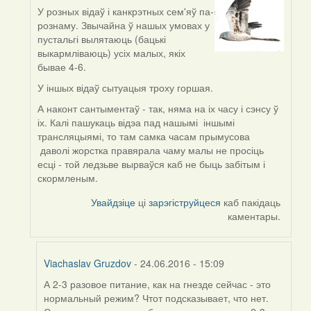
У розных відаў і канкрэтных сем'яў па-
In
рознаму. Звычайна ў нашых умовах у
reply
пустальгі вылятаюць (бацькі
to
выкармліваюць) усіх малых, якіх
by
бывае 4-6.
Viachaslav
Gruzdov
У іншых відаў сытуацыя троху горшая.
А наконт сантыментаў - так, няма на іх часу і сэнсу ў
іх. Калі пашукаць відэа пад нашымі іншымі
трансляцыямі, то там самка часам прымусова
даволі жорстка правярала чаму малы не просіць
есці - той ледзьве вырваўся каб не быць забітым і
скормленым.
Увайдзіце
ці
зарэгіструйцеся
каб пакідаць
каментары.
Viachaslav Gruzdov
- 24.06.2016 - 15:09
А 2-3 разовое питание, как на гнезде сейчас - это
In
нормальный режим? Чтот подсказывает, что нет.
reply