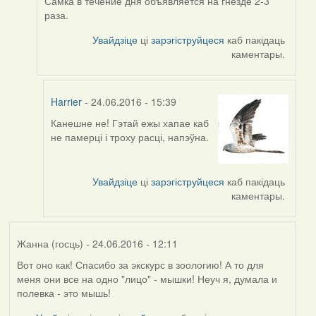
Самка в течение дня объявляется на гнезде 2-3
to
раза.
by
Harrier
Увайдзіце
ці
зарэгіструйцеся
каб пакідаць
каментары.
Harrier
- 24.06.2016 - 15:39
Канешне не! Гэтай ежы хапае каб
In
не памерці і троху расці, напэўна.
reply
to
by
Увайдзіце
ці
зарэгіструйцеся
каб пакідаць
Viachaslav
каментары.
Gruzdov
Жанна (госць)
- 24.06.2016 - 12:11
Вот оно как! Спасибо за экскурс в зоологию! А то для
меня они все на одно "лицо" - мышки! Неуч я, думала и
полевка - это мышь!