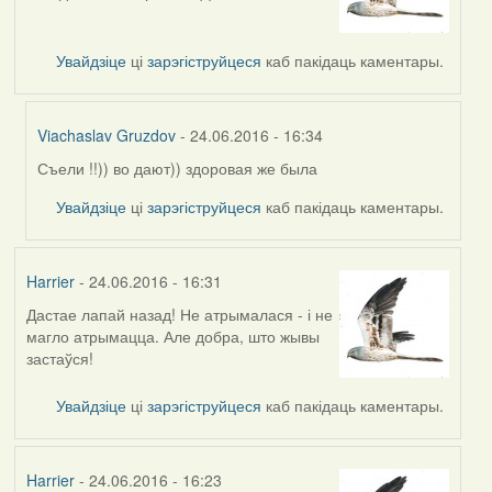
Увайдзіце
ці
зарэгіструйцеся
каб пакідаць каментары.
Viachaslav Gruzdov
- 24.06.2016 - 16:34
Съели !!)) во дают)) здоровая же была
In
reply
Увайдзіце
ці
зарэгіструйцеся
каб пакідаць каментары.
to
by
Harrier
Harrier
- 24.06.2016 - 16:31
Дастае лапай назад! Не атрымалася - і не
магло атрымацца. Але добра, што жывы
застаўся!
Увайдзіце
ці
зарэгіструйцеся
каб пакідаць каментары.
Harrier
- 24.06.2016 - 16:23