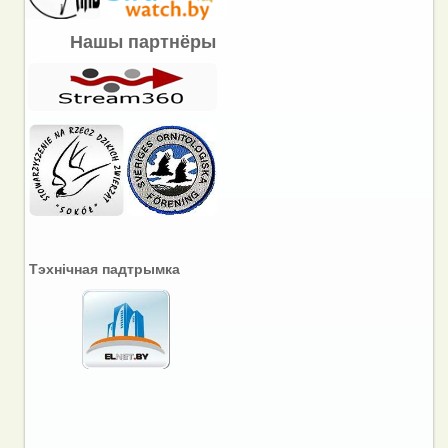
Нашы партнёры
Тэхнічная падтрымка