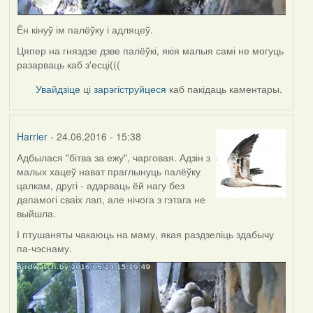
Ён кінуў ім палёўку і адляцеў.
Цяпер на гняздзе дзве палёўкі, якія малыя самі не могуць
разарваць каб з'есці(((
Увайдзіце
ці
зарэгіструйцеся
каб пакідаць каментары.
Harrier
- 24.06.2016 - 15:38
Адбылася "бітва за ежу", чарговая. Адзін з
малых хацеў нават праглынуць палёўку
цалкам, другі - адарваць ёй нагу без
дапамогі сваіх лап, але нічога з гэтага не
выйшла.
І птушаняты чакаюць на маму, якая раздзеліць здабычу
па-чэснаму.