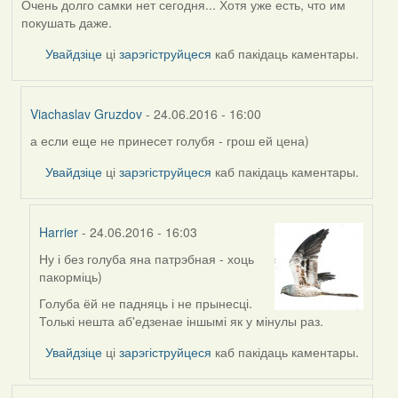
Очень долго самки нет сегодня... Хотя уже есть, что им
покушать даже.
Увайдзіце
ці
зарэгіструйцеся
каб пакідаць каментары.
Viachaslav Gruzdov
- 24.06.2016 - 16:00
а если еще не принесет голубя - грош ей цена)
In
reply
Увайдзіце
ці
зарэгіструйцеся
каб пакідаць каментары.
to
by
Дарья
Harrier
- 24.06.2016 - 16:03
Ну і без голуба яна патрэбная - хоць
In
пакорміць)
reply
to
Голуба ёй не падняць і не прынесці.
by
Толькі нешта аб'едзенае іншымі як у мінулы раз.
Viachaslav
Увайдзіце
ці
зарэгіструйцеся
каб пакідаць каментары.
Gruzdov