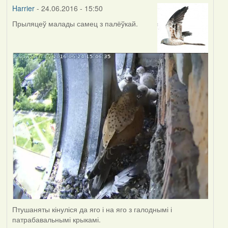
Harrier
- 24.06.2016 - 15:50
Прыляцеў малады самец з палёўкай.
Птушаняты кінуліся да яго і на яго з галоднымі і
патрабавальнымі крыкамі.