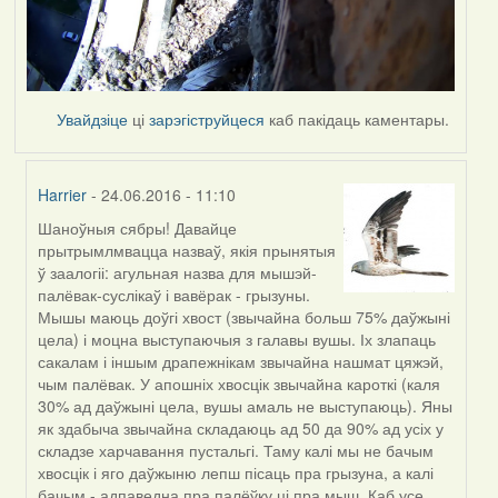
Увайдзіце
ці
зарэгіструйцеся
каб пакідаць каментары.
Harrier
- 24.06.2016 - 11:10
Шаноўныя сябры! Давайце
In
прытрымлмвацца назваў, якія прынятыя
reply
ў заалогіі: агульная назва для мышэй-
to
палёвак-суслікаў і вавёрак - грызуны.
by
Мышы маюць доўгі хвост (звычайна больш 75% даўжыні
Ирина
цела) і моцна выступаючыя з галавы вушы. Іх злапаць
сакалам і іншым драпежнікам звычайна нашмат цяжэй,
чым палёвак. У апошніх хвосцік звычайна кароткі (каля
30% ад даўжыні цела, вушы амаль не выступаюць). Яны
як здабыча звычайна складаюць ад 50 да 90% ад усіх у
складзе харчавання пустальгі. Таму калі мы не бачым
хвосцік і яго даўжыню лепш пісаць пра грызуна, а калі
бачым - адпаведна пра палёўку ці пра мыш. Каб усе