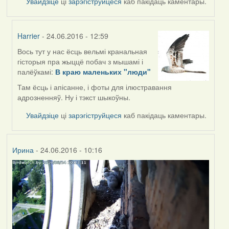
Увайдзіце
ці
зарэгіструйцеся
каб пакідаць каментары.
Harrier
- 24.06.2016 - 12:59
Вось тут у нас ёсць вельмі кранальная
In
гісторыя пра жыццё побач з мышамі і
reply
палёўкамі:
В краю маленьких "люди"
to
by
Там ёсць і апісанне, і фоты для ілюстравання
Жанна
адрозненняў. Ну і тэкст шыкоўны.
(госць)
Увайдзіце
ці
зарэгіструйцеся
каб пакідаць каментары.
Ирина
- 24.06.2016 - 10:16