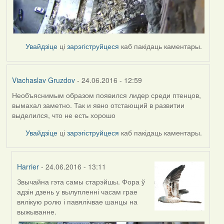
Увайдзіце
ці
зарэгіструйцеся
каб пакідаць каментары.
Viachaslav Gruzdov
- 24.06.2016 - 12:59
Необъяснимым образом появился лидер среди птенцов,
вымахал заметно. Так и явно отстающий в развитии
выделился, что не есть хорошо
Увайдзіце
ці
зарэгіструйцеся
каб пакідаць каментары.
Harrier
- 24.06.2016 - 13:11
Звычайна гэта самы старэйшы. Фора ў
In
адзін дзень у вылупленні часам грае
reply
вялікую ролю і павялічвае шанцы на
to
выжыванне.
by