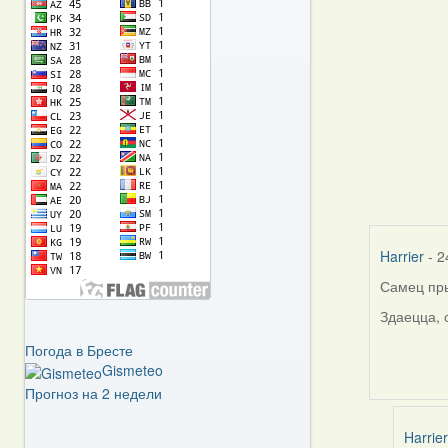
Harrier
- 2
Самец пры
Здаецца, 
Погода в Бресте
Gismeteo
Прогноз на 2 недели
Harrier