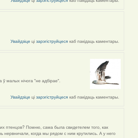
Увайдзіце
ці
зарэгіструйцеся
каб пакідаць каментары.
Увайдзіце
ці
зарэгіструйцеся
каб пакідаць каментары.
 ў малых нічога "не адбірае".
Увайдзіце
ці
зарэгіструйцеся
каб пакідаць каментары.
ших птенцов? Помню, сама была свидетелем того, как
ь нервничали, когда мы рядом с ним крутились. А у него