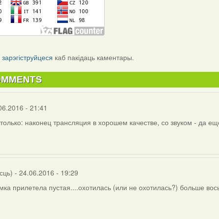
і
зарэгіструйцеся
каб пакідаць каментары.
OMMENTS
06.2016 - 21:41
только: наконец трансляция в хорошем качестве, со звуком - да е
сць)
- 24.06.2016 - 19:29
амка прилетела пустая....охотилась (или не охотилась?) больше вось