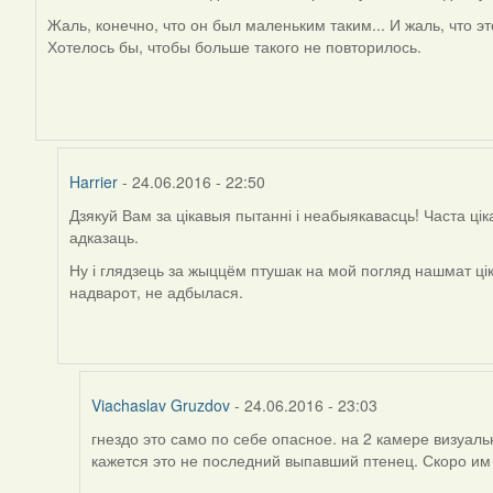
In
reply
Жаль, конечно, что он был маленьким таким... И жаль, что эт
to
Хотелось бы, чтобы больше такого не повторилось.
by
Harrier
Harrier
- 24.06.2016 - 22:50
Дзякуй Вам за цікавыя пытанні і неабыякавасць! Часта ці
In
адказаць.
reply
to
Ну і глядзець за жыццём птушак на мой погляд нашмат ці
by
надварот, не адбылася.
Дарья
Viachaslav Gruzdov
- 24.06.2016 - 23:03
гнездо это само по себе опасное. на 2 камере визуал
In
кажется это не последний выпавший птенец. Скоро им
reply