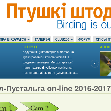
ПРА BIRDWATCH
ГАЛЕРЭЯ
CLUB200
ФОРУМ
СПІСЫ П
CLUB200
АПОШ
Хадулачнік (Himantopus himantopus)
Кулік-гразевік (Limicola falcinellus…
Шчурка-пчалаедка (Merops apiaster)
Чапля-кваква (Nycticorax nycticorax)
Чырвонаваллёвы гагач (Gavia stellata…
л-Пустальга on-line 2016-201