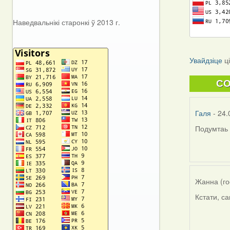
Наведвальнікі старонкі ў 2013 г.
Увайдзіце
ц
C
Галя
- 24.
Подумтаь 
Жанна (го
Кстати, с