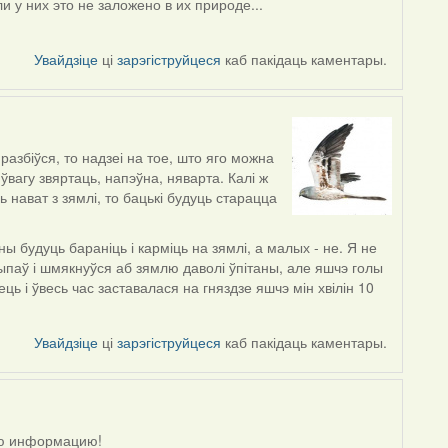
и у них это не заложено в их природе...
Увайдзіце
ці
зарэгіструйцеся
каб пакідаць каментары.
разбіўся, то надзеі на тое, што яго можна
 ўвагу звяртаць, напэўна, няварта. Калі ж
 нават з зямлі, то бацькі будуць старацца
 будуць бараніць і карміць на зямлі, а малых - не. Я не
выпаў і шмякнуўся аб зямлю даволі ўпітаны, але яшчэ голы
ць і ўвесь час заставалася на гняздзе яшчэ мін хвілін 10
Увайдзіце
ці
зарэгіструйцеся
каб пакідаць каментары.
ную информацию!