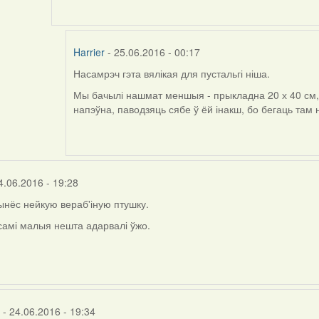
to
by
Harrier
Harrier
- 25.06.2016 - 00:17
Насамрэч гэта вялікая для пустальгі ніша.
In
reply
Мы бачылі нашмат меншыя - прыкладна 20 х 40 см, з
to
напэўна, паводзяць сябе ў ёй інакш, бо бегаць там 
by
Viachaslav
Gruzdov
4.06.2016 - 19:28
нёс нейкую вераб'іную птушку.
самі малыя нешта адарвалі ўжо.
- 24.06.2016 - 19:34