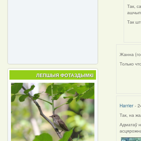
Так, с
In
ашчып
reply
to
Так шт
by
Harrier
Жанна (го
Только что
ЛЕПШЫЯ ФОТАЗДЫМКІ
Harrier
- 2
Так, на жа
Адматаў н
асцярожна