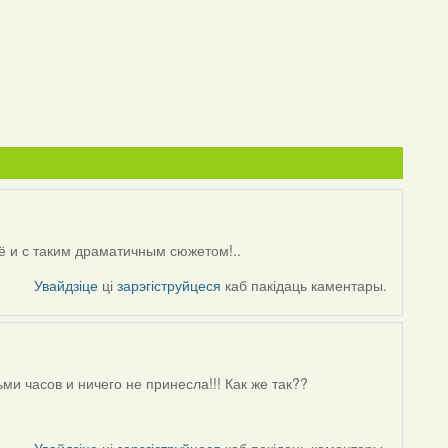
щё и с таким драматичным сюжетом!..
Увайдзіце
ці
зарэгіструйцеся
каб пакідаць каментары.
ми часов и ничего не принесла!!! Как же так??