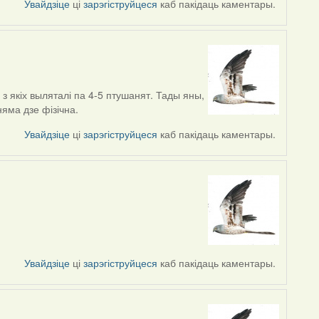
Увайдзіце
ці
зарэгіструйцеся
каб пакідаць каментары.
 якіх выляталі па 4-5 птушанят. Тады яны,
няма дзе фізічна.
Увайдзіце
ці
зарэгіструйцеся
каб пакідаць каментары.
Увайдзіце
ці
зарэгіструйцеся
каб пакідаць каментары.