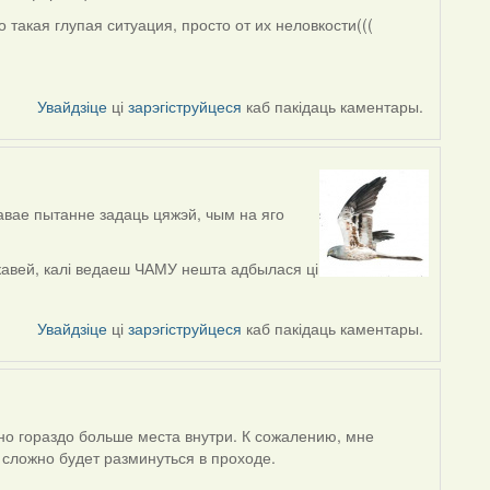
о такая глупая ситуация, просто от их неловкости(((
Увайдзіце
ці
зарэгіструйцеся
каб пакідаць каментары.
кавае пытанне задаць цяжэй, чым на яго
кавей, калі ведаеш ЧАМУ нешта адбылася ці
Увайдзіце
ці
зарэгіструйцеся
каб пакідаць каментары.
ьно гораздо больше места внутри. К сожалению, мне
 сложно будет разминуться в проходе.