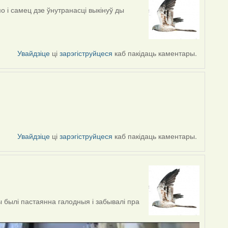
о і самец дзе ўнутранасці выкінуў ды
Увайдзіце
ці
зарэгіструйцеся
каб пакідаць каментары.
Увайдзіце
ці
зарэгіструйцеся
каб пакідаць каментары.
ы былі пастаянна галодныя і забывалі пра