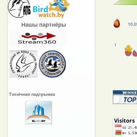
Нашы партнёры
10.0
1
Тэхнічная падтрымка