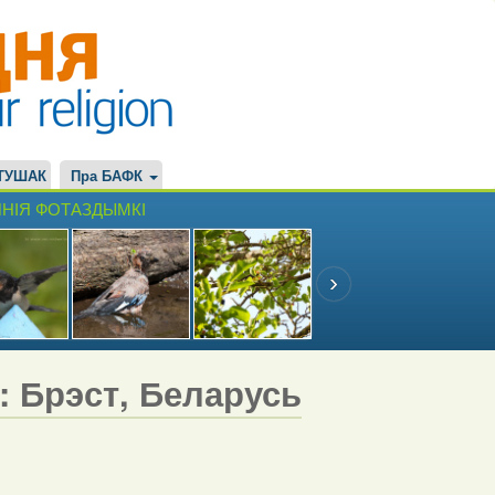
ТУШАК
Пра БАФК
НІЯ ФОТАЗДЫМКІ
7: Брэст, Беларусь