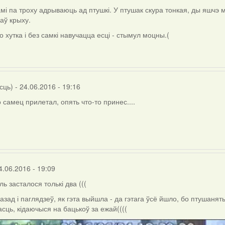
амі па троху адрываюць ад птушкі. У птушак скура тонкая, ды яшчэ м
аў крыху.
о хутка і без самкі навучацца есці - стымул моцны.(
сць)
- 24.06.2016 - 19:16
 самец прилетал, опять что-то принес....
4.06.2016 - 19:09
ль засталося толькі два (((
азад і паглядзеў, як гэта выйшла - да гэтага ўсё йшло, бо птушанят
сць, кідаючыся на бацькоў за ежай((((