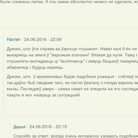
были сломаны лапки. А эта самка абсолютно ничего не сделала, ил
to
by
Harrier
Harrier
- 24.06.2016 - 22:06
Думаю, што ўся справа ва ўзросце птушанят. Нават калі б ён не 
In
выкарміць на зямлі ў "варожым атачэнні" блізкая да нуля. Таму і
reply
птушаняты выпадаюць ці "вылятаюць" і завуць бацькоў пакарміць
to
абараняць і будуць карміць.
by
Дарья
Думаю, што ў крумкачовых будзе падобная рэакцыя - слёткаў яны
так даўно быў сведкам таго, як пасля ўрагану з гнязда вароны 
малы. Паглядзеў уверх - самка нават не зляцела на яго паглядзе
пакуль я мог назіраць за сытуацыяй.
Дарья
- 24.06.2016 - 22:19
Спасибо за ответ, всегда очень интересно узнавать подоб