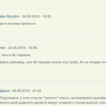
slav Gruzdov
- 24.06.2016 - 19:30
де ж полевку принесла
а
rier
- 24.06.2016 - 19:36
)
, яна ж ёй і карміла.
ly
варта забываць, што ёй таксама нешта есці трэба, бо на гняздзе яна
chaslav
uzdov
Дарья
- 24.06.2016 - 21:42
Подскажите, у этих птиц не "принято" искать, высматривать выпав
In
много дней родители кружили вокруг упавшего птенца-ворона: очен
reply