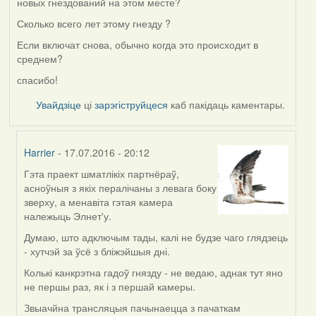
новых гнездований на этом месте?
Сколько всего лет этому гнезду ?
Если включат снова, обычно когда это происходит в
среднем?
спасибо!
Увайдзіце
ці
зарэгіструйцеся
каб пакідаць каментары.
Harrier
- 17.07.2016 - 20:12
Гэта праект шматлікіх партнёраў,
In
асноўныя з якіх пералічаны з левага боку
reply
зверху, а менавіта гэтая камера
to
належыць Элнет'у.
by
VoV
Думаю, што адключым тады, калі не будзе чаго глядзець
- хутчэй за ўсё з бліжэйшыя дні.
Колькі канкрэтна гадоў гнязду - не ведаю, аднак тут яно
не першы раз, як і з першай камеры.
Звыачйна трансляцыя пачынаецца з пачаткам