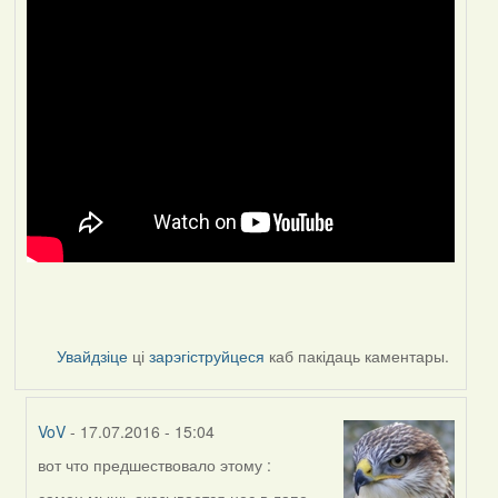
Увайдзіце
ці
зарэгіструйцеся
каб пакідаць каментары.
VoV
- 17.07.2016 - 15:04
вот что предшествовало этому :
In