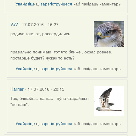
Увайдзіце
ці
зарэгіструйцеся
каб пакідаць каментары.
VoV
- 17.07.2016 - 16:27
родичи гоняют, рассердились
In
reply
to
правильно понимаю, тот что ближе , окрас ровнее,
by
постарше будет? чужак то есть?
Дарья
Увайдзіце
ці
зарэгіструйцеся
каб пакідаць каментары.
Harrier
- 17.07.2016 - 20:15
Так, бліжэйшы да нас - яўна старэйшы і
In
"не наш".
reply
to
by
Увайдзіце
ці
зарэгіструйцеся
каб пакідаць каментары.
Дарья