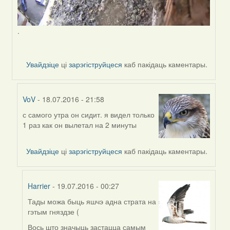
.
Увайдзіце
ці
зарэгіструйцеся
каб пакідаць каментары.
VoV
- 18.07.2016 - 21:58
с самого утра он сидит. я видел только
In
1 раз как он вылетал на 2 минуты
reply
to
by
Увайдзіце
ці
зарэгіструйцеся
каб пакідаць каментары.
Harrier
Harrier
- 19.07.2016 - 00:27
Тады можа быць яшчэ адна страта на
In
гэтым гняздзе (
reply
to
Вось што значыць застацца самым