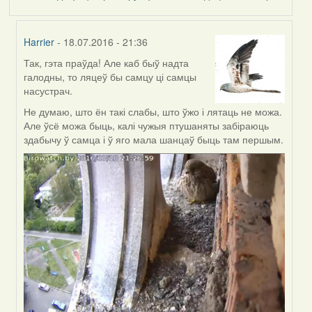
Harrier
- 18.07.2016 - 21:36
Так, гэта праўда! Але каб быў надта
In
галодны, то ляцеў бы самцу ці самцы
reply
насустрач.
to
by
Не думаю, што ён такі слабы, што ўжо і лятаць не можа.
Дарья
Але ўсё можа быць, калі чужыя птушаняты забіраюць
здабычу ў самца і ў яго мала шанцаў быць там першым.