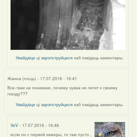
Увайдзіце
ці
зарэгіструйцеся
каб пакідаць каментары.
Жанна (госць)
- 17.07.2016 - 16:41
Все-таки не понимаю, почему чужак не летит к своему
гнезду???
Увайдзіце
ці
зарэгіструйцеся
каб пакідаць каментары.
VoV
- 17.07.2016 - 16:46
если он с первой камеры, то там пусто ,