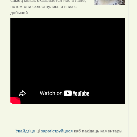
reply
самец мышь оказывается нес в лапе,
to
потом они схлестнулись и вниз с
by
добычей
VoV
Увайдзіце
ці
зарэгіструйцеся
каб пакідаць каментары.