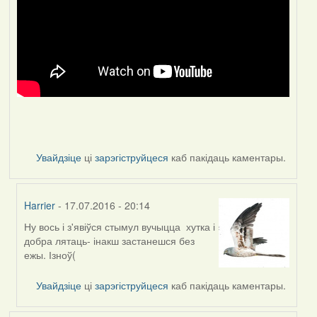
Увайдзіце
ці
зарэгіструйцеся
каб пакідаць каментары.
Harrier
- 17.07.2016 - 20:14
Ну вось і з'явіўся стымул вучыцца хутка і
In
добра лятаць- інакш застанешся без
reply
ежы. Ізноў(
to
by
Увайдзіце
ці
зарэгіструйцеся
каб пакідаць каментары.
VoV