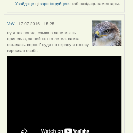
by
Увайдзіце
ці
зарэгіструйцеся
каб пакідаць каментары.
Жанна
(госць)
VoV
- 17.07.2016 - 15:25
ну я так понял, самка в лапе мышь
принесла, за ней кто то летел. самка
осталась. верно? судя по окрасу и голосу -
взрослая особь