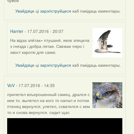
чужой
Увайдзіце
ці
зарэгіструйцеся
каб пакідаць каментары.
Harrier
- 17.07.2016 - 20:07
На відэа злётак= птушанё, якое зляцела
In
з гнязда і добра лятае. Свежае пяро і
reply
хвост кароткі для самкі.
to
by
Увайдзіце
ці
зарэгіструйцеся
каб пакідаць каментары.
VoV
VoV
- 17.07.2016 - 14:35
прилетел взъерошенный самец. дрался с
кем то. вылетел на кого то напал и потом
птенец вернулся, улетел, схватился с кем
то и снова вернулся. сидит щас