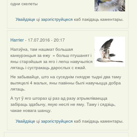
In
одни скелеты
reply
to
by
Увайдзіце
ці
зарэгіструйцеся
каб пакідаць каментары.
Жанна
(госць)
Harrier
- 17.07.2016 - 20:17
Напэўна, там нашмат большая
In
канкурэнцыя за ежу = больш птушанят і
reply
яны старэйшыя за яго і лепш навучыліся
to
лятаць і сустракаць дарослых с ежай.
by
Жанна
Не забывайце, што на суседнім гняздзе тыдні два таму
(госць)
выляцелі 4 малых, яны павінны былі навучыцца добра
лятаць.
А тут ў яго штораз ці раз ад разу атрымліваецца
забіраць здабычу, якую неслі не яму. Таму і сядзіць,
чакае новага шанцу.
Увайдзіце
ці
зарэгіструйцеся
каб пакідаць каментары.