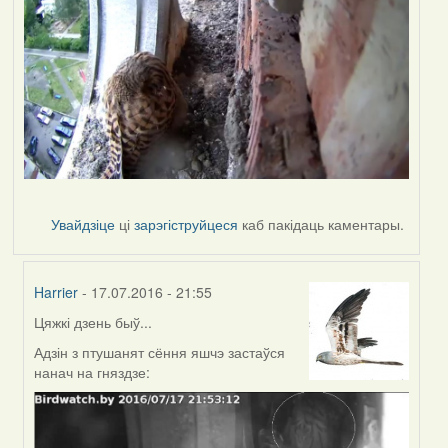
Увайдзіце
ці
зарэгіструйцеся
каб пакідаць каментары.
Harrier
- 17.07.2016 - 21:55
Цяжкі дзень быў...
In
reply
Адзін з птушанят сёння яшчэ застаўся
to
нанач на гняздзе:
by
Дарья