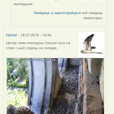
by
малодшым.
VoV
Увайдзіце
ці
зарэгіструйцеся
каб пакідаць
каментары.
Harrier
- 18.07.2016 - 16:34
Цяпер самы малодшы (трошкі пуху на
спіне і шыі) сядзіць на гняздзе.