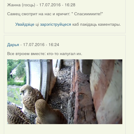
Жанна (госць)
- 17.07.2016 - 16:28
Самец смотрит на нас и кричит: " Спасииииите!"
Увайдзіце
ці
зарэгіструйцеся
каб пакідаць каментары.
Дарья
- 17.07.2016 - 16:24
Все втроем вместе: кто-то напугал их.