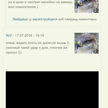
он в шоке и смотрит жалобно на камеру,
In
мол помогитееее )
reply
to
by
Увайдзіце
ці
зарэгіструйцеся
каб пакідаць каментары.
Дарья
VoV
- 17.07.2016 - 16:16
атака. видать опять не донесли мышь ))
смачный такой удар о дом. птенчик аж
присел )))