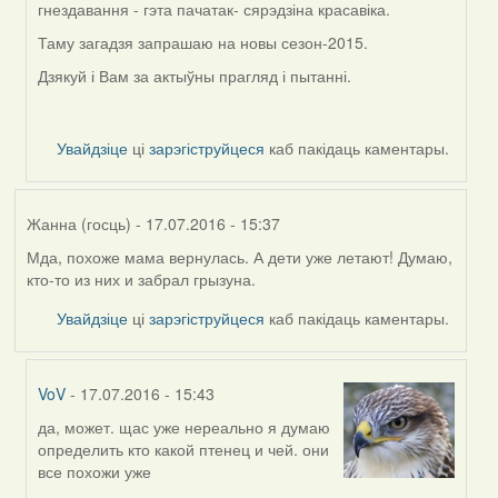
гнездавання - гэта пачатак- сярэдзіна красавіка.
Таму загадзя запрашаю на новы сезон-2015.
Дзякуй і Вам за актыўны прагляд і пытанні.
Увайдзіце
ці
зарэгіструйцеся
каб пакідаць каментары.
Жанна (госць)
- 17.07.2016 - 15:37
Мда, похоже мама вернулась. А дети уже летают! Думаю,
кто-то из них и забрал грызуна.
Увайдзіце
ці
зарэгіструйцеся
каб пакідаць каментары.
VoV
- 17.07.2016 - 15:43
да, может. щас уже нереально я думаю
In
определить кто какой птенец и чей. они
reply
все похожи уже
to