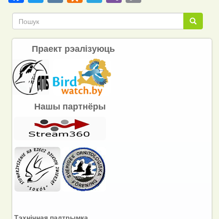
Link
Пошук
Пошук
Праект рэалізуюць
Нашы партнёры
Тэхнічная падтрымка