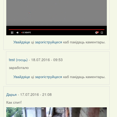
Увайдзіце
ці
зарэгіструйцеся
каб пакідаць каментары.
test (госць)
- 18.07.2016 - 09:53
заработало
In
reply
Увайдзіце
ці
зарэгіструйцеся
каб пакідаць каментары.
to
by
VoV
Дарья
- 17.07.2016 - 21:08
Как спит!