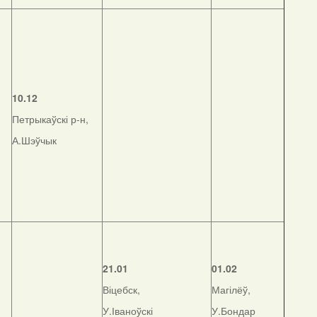
,
10.12
Петрыкаўскі р-н,
А.Шэўчык
21.01
01.02
Віцебск,
Магілёў,
У.Іваноўскі
У.Бондар