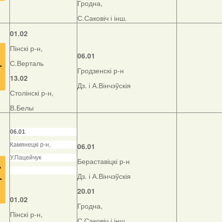
Гродна,
С.Саковіч і інш.
01.02
Пінскі р-н,
06.01
С.Верталь
Гродзенскі р-н
13.02
Дз. і А.Вінчэўскія
Столінскі р-н,
В.Белы
06.01
Камянецкі р-н,
06.01
У.Пацейчук
Бераставіцкі р-н
Дз. і А.Вінчэўскія
20.01
01.02
Гродна,
Пінскі р-н,
С.Саковіч і інш.