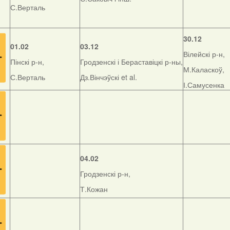
С.Верталь
30.12
01.02
03.12
Вілейскі р-н,
Пінскі р-н,
Гродзенскі і Бераставіцкі р-ны,
М.Каласкоў,
С.Верталь
Дз.Вінчэўскі et al.
І.Самусенка
04.02
Гродзенскі р-н,
Т.Кожан