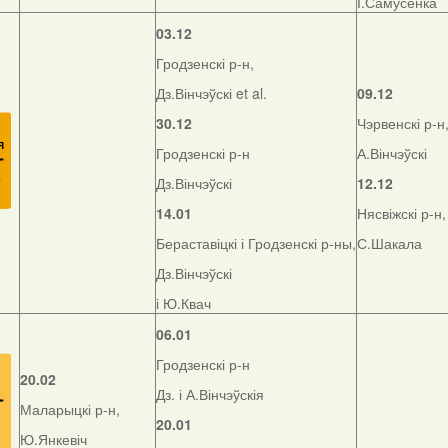
І.Самусенка
03.12
Гродзенскі р-н,
Дз.Вінчэўскі et al.
09.12
30.12
Чэрвенскі р-н
Гродзенскі р-н
А.Вінчэўскі
Дз.Вінчэўскі
12.12
14.01
Нясвіжскі р-н,
Бераставіцкі і Гродзенскі р-ны,
С.Шакала
Дз.Вінчэўскі
і Ю.Квач
06.01
Гродзенскі р-н
20.02
Дз. і А.Вінчэўскія
Маларыцкі р-н,
20.01
Ю.Янкевіч