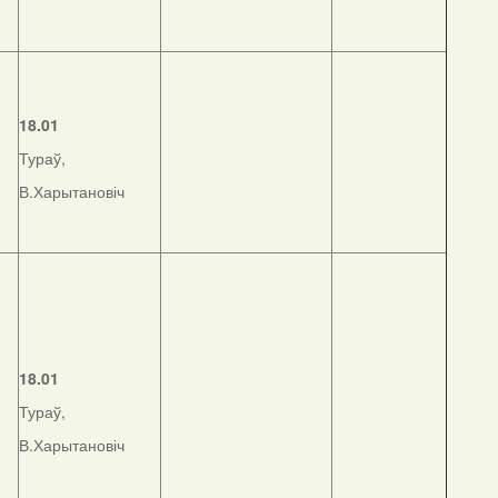
18.01
Тураў,
В.Харытановіч
18.01
Тураў,
В.Харытановіч