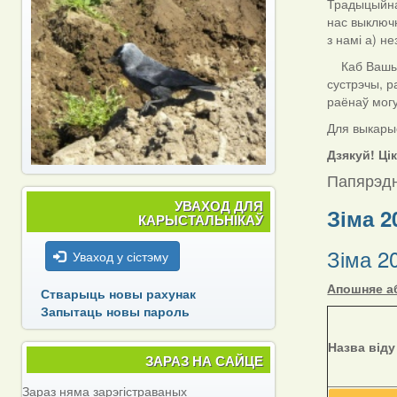
Традыцыйна 
нас выключн
з намі а) н
Каб Вашы да
сустрэчы, р
раёнаў мог
Для выкарыс
Дзякуй! Ці
Папярэдн
УВАХОД ДЛЯ
Зіма 2
КАРЫСТАЛЬНІКАЎ
Зіма 2
Уваход у сістэму
Апошняе аб
Стварыць новы рахунак
Запытаць новы пароль
Назва віду
ЗАРАЗ НА САЙЦЕ
Зараз няма зарэгістраваных