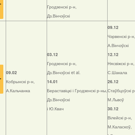
Гродзенскі р-н,
Дз.Вінчэўскі
09.12
Чэрвенскі р-н
А.Вінчэўскі
03.12
12.12
Гродзенскі р-н,
Нясвіжскі р-н,
09.02
Дз.Вінчэўскі et al.
С.Шакала
Кобрынскі р-н,
14.01
26.12
А.Кальчанка
Бераставіцкі і Гродзенскі р-ны,
Стаўбцоўскі р
Дз.Вінчэўскі
М.Львоў
і Ю.Квач
30.12
Вілейскі р-н,
М.Каласкоў,