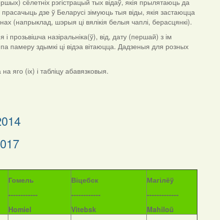
ршых) сёлетніх рэгістрацый тых відаў, якія прылятаюць да
ма прасачыць дзе ў Беларусі зімуюць тыя віды, якія застаюцца
ёнах (напрыклад, шэрыя ці вялікія белыя чаплі, берасцянкі).
 прозьвішча назіральніка(ў), від, дату (першай) з ім
я па памеру здымкі ці відэа вітаюцца. Дадзеныя для розных
а яго (іх) і табліцу абавязковыя.
2014
2017
Гомель
Віцебск
Магілёў
------------
------------
-------------
Homiel
Vitebsk
Mahiloŭ