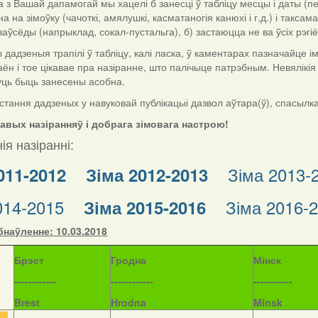
з Вашай дапамогай мы хацелі б занесці ў табліцу месцы і даты (пе
а на зімоўку (чачоткі, амялушкі, касматаногія канюхі і г.д.) і такса
езаўсёды (напрыклад, сокал-пустальга), б) застаюцца не ва ўсіх рэгі
дзеныя трапілі ў табліцу, калі ласка, ў каментарах пазначайце імя і
аён і тое цікавае пра назіранне, што палічыце патрэбным. Невялікі
уць быць занесены асобна.
тання дадзеных у навуковай публікацыі дазвол аўтара(ў), спасылка н
кавых назіранняў і добрага зімовага настрою!
ія назіранні:
Зіма 2013-
011-2012
Зіма 2012-2013
014-2015
Зіма 2016-
Зіма 2015-2016
наўленне: 10.03.2018
Б
рэст
Гродна
Мінск
------------
------------
-----------
Brest
Hrodna
Minsk