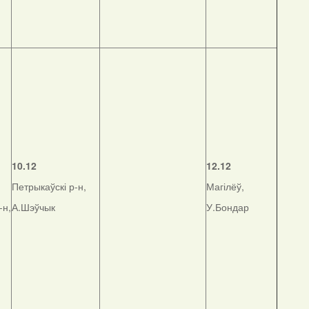
,
10.12
12.12
Петрыкаўскі р-н,
Магілёў,
-н,
А.Шэўчык
У.Бондар