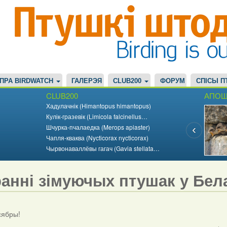
ПРА BIRDWATCH
ГАЛЕРЭЯ
CLUB200
ФОРУМ
СПІСЫ П
CLUB200
АПОШ
Хадулачнік (Himantopus himantopus)
Кулік-гразевік (Limicola falcinellus…
Шчурка-пчалаедка (Merops apiaster)
Чапля-кваква (Nycticorax nycticorax)
Чырвонаваллёвы гагач (Gavia stellata…
ранні зімуючых птушак у Бела
 сябры!