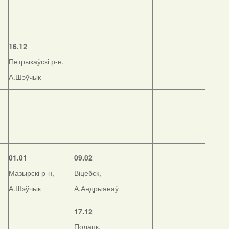
16.12
Петрыкаўскі р-н,
А.Шэўчык
01.01
09.02
Мазырскі р-н,
Віцебск,
А.Шэўчык
А.Андрыянаў
17.12
Полацк,