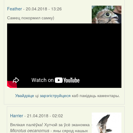
Feather
- 20.04.2018 - 13:26
Самец покормил самку)
Увайдзіце
ці
зарэгіструйцеся
каб пакідаць каментары.
Harrier
- 21.04.2018 - 02:02
Вялікая палёўка! Хутчэй за ўсё эканомка
In
Microtus oecanomus
- яны сярод нашых