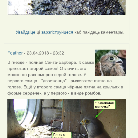
Увайдзіце
ці
зарэгіструйцеся
каб пакідаць каментары.
Feather
- 23.04.2018 - 23:32
В гнезде - полная Санта-Барбара. К самке
прилетает второй самец! Отличить его
можно по равномерно серой голове. У
первого самца - "двоежонца" - рыжеватое пятно на
голове. Ещё у второго самца чёрные пятна на крыльях в
форме сердечек, а у первого - в виде ромбов.