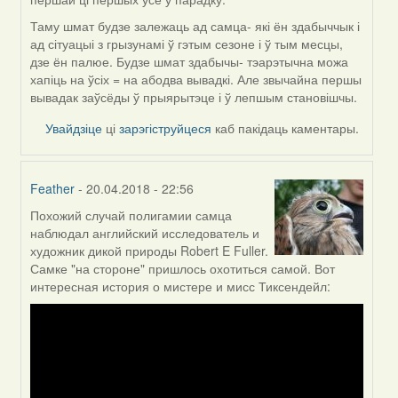
Таму шмат будзе залежаць ад самца- які ён здабыччык і
ад сітуацыі з грызунамі ў гэтым сезоне і ў тым месцы,
дзе ён палюе. Будзе шмат здабычы- тэарэтычна можа
хапіць на ўсіх = на абодва вывадкі. Але звычайна першы
вывадак заўсёды ў прыярытэце і ў лепшым становішчы.
Увайдзіце
ці
зарэгіструйцеся
каб пакідаць каментары.
Feather
- 20.04.2018 - 22:56
Похожий случай полигамии самца
In
наблюдал английский исследователь и
reply
художник дикой природы Robert E Fuller.
to
Самке "на стороне" пришлось охотиться самой. Вот
by
интересная история о мистере и мисс Тиксендейл:
Сэльма
(госць)