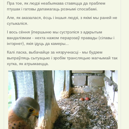
Пра тое, як людзі неабыякава ставяцца да праблем
птушак і гатовы дапамагаць рознымі спосабамі.
Але, як аказалася, ёсць і іншыя людзі, з якімі мы раней не
сутыкаліся.
І вось сёння ўпершыню мы сустрэліся з адкрытым
вандалізмам - нехта нажом перарэзаў правады (сілавы і
інтэрнет), якія ідуць да камеры...
Калі ласка, выбачайце за нязручнасці - мы будзем
выпраўляць сытуацыю і зробім трансляцыю магчымай так
хутка, як атрымаецца.