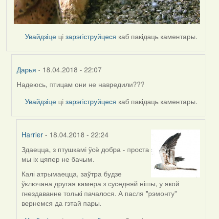
Увайдзіце
ці
зарэгіструйцеся
каб пакідаць каментары.
Дарья
- 18.04.2018 - 22:07
Надеюсь, птицам они не навредили???
In
reply
Увайдзіце
ці
зарэгіструйцеся
каб пакідаць каментары.
to
by
Harrier
Harrier
- 18.04.2018 - 22:24
Здаецца, з птушкамі ўсё добра - проста
In
мы іх цяпер не бачым.
reply
to
Калі атрымаецца, заўтра будзе
by
ўключана другая камера з суседняй нішы, у якой
Дарья
гнездаванне толькі пачалося. А пасля "рэмонту"
вернемся да гэтай пары.