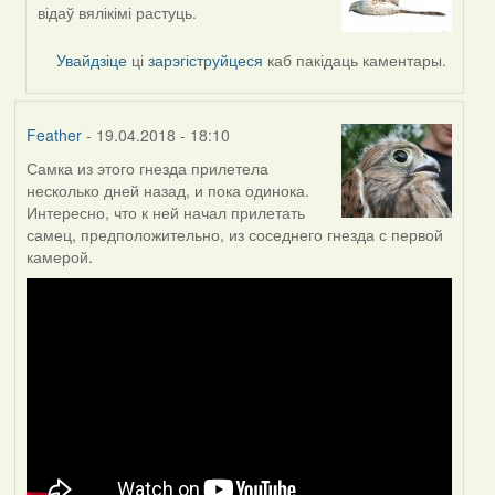
reply
відаў вялікімі растуць.
to
by
Увайдзіце
ці
зарэгіструйцеся
каб пакідаць каментары.
Feather
Feather
- 19.04.2018 - 18:10
Самка из этого гнезда прилетела
несколько дней назад, и пока одинока.
Интересно, что к ней начал прилетать
самец, предположительно, из соседнего гнезда с первой
камерой.