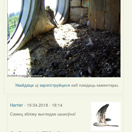
Увайдзіце
ці
зарэгіструйцеся
каб пакідаць каментары.
Harrier
- 19.04.2018 - 18:14
Самец зблізку выглядае шыкоўна!
In
reply
to