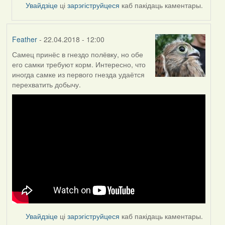
Увайдзіце
ці
зарэгіструйцеся
каб пакідаць каментары.
Feather
- 22.04.2018 - 12:00
Самец принёс в гнездо полёвку, но обе
его самки требуют корм. Интересно, что
иногда самке из первого гнезда удаётся
перехватить добычу.
Увайдзіце
ці
зарэгіструйцеся
каб пакідаць каментары.