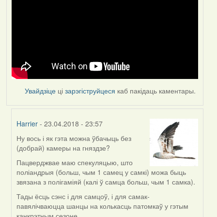
Увайдзіце
ці
зарэгіструйцеся
каб пакідаць каментары.
Harrier
- 23.04.2018 - 23:57
Ну вось і як гэта можна ўбачыць без
In
(добрай) камеры на гняздзе?
reply
to
Пацверджвае маю спекуляцыю, што
by
поліандрыя (больш, чым 1 самец у самкі) можа быць
Feather
звязана з полігаміяй (калі ў самца больш, чым 1 самка).
Тады ёсць сэнс і для самцоў, і для самак-
павялічваюцца шанцы на колькасць патомкаў у гэтым
канкрэтным сезоне.