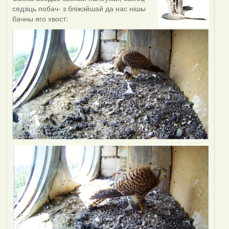
сядзіць побач- з бліжэйшай да нас нішы
бачны яго хвост: