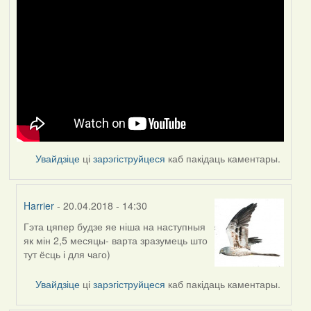
Увайдзіце
ці
зарэгіструйцеся
каб пакідаць каментары.
Harrier
- 20.04.2018 - 14:30
Гэта цяпер будзе яе ніша на наступныя
In
як мін 2,5 месяцы- варта зразумець што
reply
тут ёсць і для чаго)
to
by
Увайдзіце
ці
зарэгіструйцеся
каб пакідаць каментары.
Feather