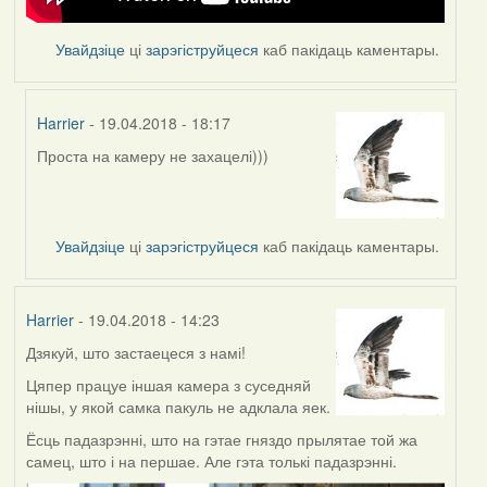
Увайдзіце
ці
зарэгіструйцеся
каб пакідаць каментары.
Harrier
- 19.04.2018 - 18:17
Проста на камеру не захацелі)))
In
reply
to
by
Увайдзіце
ці
зарэгіструйцеся
каб пакідаць каментары.
Feather
Harrier
- 19.04.2018 - 14:23
Дзякуй, што застаецеся з намі!
Цяпер працуе іншая камера з суседняй
нішы, у якой самка пакуль не адклала яек.
Ёсць падазрэнні, што на гэтае гняздо прылятае той жа
самец, што і на першае. Але гэта толькі падазрэнні.