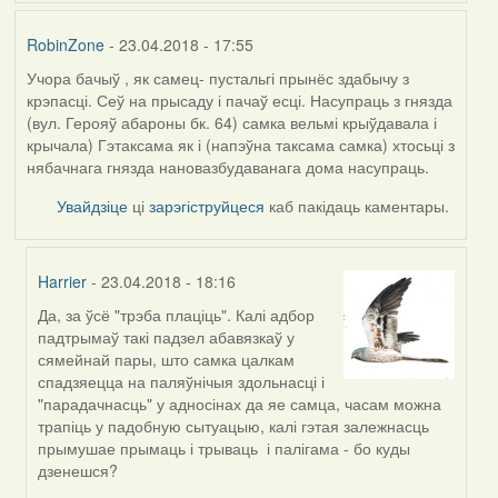
RobinZone
- 23.04.2018 - 17:55
Учора бачыў , як самец- пустальгі прынёс здабычу з
крэпасці. Сеў на прысаду і пачаў есці. Насупраць з гнязда
(вул. Герояў абароны бк. 64) самка вельмі крыўдавала і
крычала) Гэтаксама як і (напэўна таксама самка) хтосьці з
нябачнага гнязда нановазбудаванага дома насупраць.
Увайдзіце
ці
зарэгіструйцеся
каб пакідаць каментары.
Harrier
- 23.04.2018 - 18:16
Да, за ўсё "трэба плаціць". Калі адбор
In
падтрымаў такі падзел абавязкаў у
reply
сямейнай пары, што самка цалкам
to
спадзяецца на паляўнічыя здольнасці і
by
"парадачнасць" у адносінах да яе самца, часам можна
RobinZone
трапіць у падобную сытуацыю, калі гэтая залежнасць
прымушае прымаць і трываць і палігама - бо куды
дзенешся?