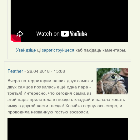
Увайдзіце
ці
зарэгіструйцеся
каб пакідаць каментары.
Feather
- 26.04.2018 - 15:08
Вчера на территории наших двух самок и
двух самцов появилась ещё одна пара -
третья! Интересно, что сегодня самка из
этой пары прилетела в гнездо с кладкой и начала копать
ямку в другой части гнезда! Хозяйка вернулась скоро, и
проводила незванную гостью восвояси.