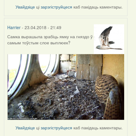
Увайдзіце
ці
зарэгіструйцеся
каб пакідаць каментары.
Harrier
- 23.04.2018 - 21:49
Самка вырашыла зрабіць ямку на гняздо ў
самым тоўстым слое выплюек?
Увайдзіце
ці
зарэгіструйцеся
каб пакідаць каментары.