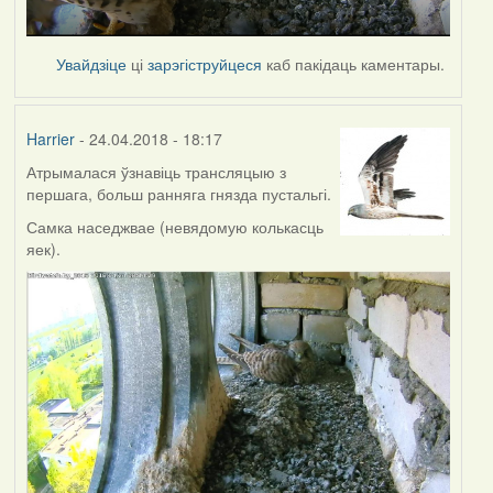
Увайдзіце
ці
зарэгіструйцеся
каб пакідаць каментары.
Harrier
- 24.04.2018 - 18:17
Атрымалася ўзнавіць трансляцыю з
першага, больш ранняга гнязда пустальгі.
Самка наседжвае (невядомую колькасць
яек).