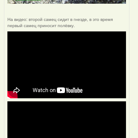
На видео: второй самец сидит в гнезде, в это время
первый самец приносит полёвку.