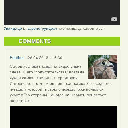
Увайдзіце
ці
зарэгіструйцеся
каб пакідаць каментары.
COMMENTS
Feather
- 26.04.2018 - 16:30
Самец хозяйки гнезда на видео сидит
In
слева. С его "попустительства" влетела
reply
чужая самка - третья на территории.
to
Интересно, что корм он приносит самке из соседнего
by
гнезда, у которой, в свою очередь, тоже появился
Могилев
ухажёр "со стороны". Иногда наш самец прилетает
(госць)
насиживать.