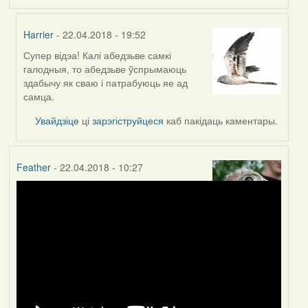
Harrier
- 22.04.2018 - 19:52
Супер відэа! Калі абедзьве самкі
In
галодныя, то абедзьве ўспрымаюць
reply
здабычу як сваю і патрабуюць яе ад
to
самца.
by
Feather
Увайдзіце
ці
зарэгіструйцеся
каб пакідаць каментары.
Feather
- 22.04.2018 - 10:27