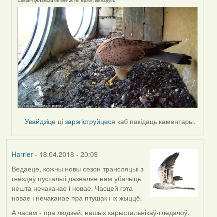
by
Harrier
Увайдзіце
ці
зарэгіструйцеся
каб пакідаць каментары.
Harrier
- 18.04.2018 - 20:09
Ведаеце, кожны новы сезон трансляцыі з
гнёздаў пустальгі дазваляе нам убачыць
нешта нечаканае і новае. Часцей гэта
новае і нечаканае пра птушак і іх жыццё.
А часам - пра людзей, нашых карыстальнікаў-гледачоў.