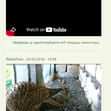
Увайдзіце
ці
зарэгіструйцеся
каб пакідаць каментары.
RobinZone
- 24.04.2018 - 19:38