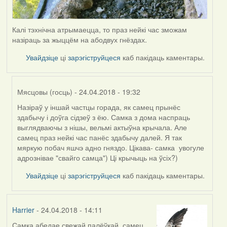
Калі тэхнічна атрымаецца, то праз нейкі час зможам
назіраць за жыццём на абодвух гнёздах.
Увайдзіце
ці
зарэгіструйцеся
каб пакідаць каментары.
Мясцовы (госць)
- 24.04.2018 - 19:32
Назіраў у іншай частцы горада, як самец прынёс
In
здабычу і доўга сідзеў з ёю. Самка з дома наспраць
reply
выглядваючы з нішы, вельмі актыўна крычала. Але
to
самец праз нейкі час панёс здабычу далей. Я так
by
мяркую побач яшчэ адно гняздо. Цікава- самка увогуле
Harrier
адрознівае "свайго самца") Ці крычыць на ўсіх?)
Увайдзіце
ці
зарэгіструйцеся
каб пакідаць каментары.
Harrier
- 24.04.2018 - 14:11
Самка абедае свежай палёўкай, самец