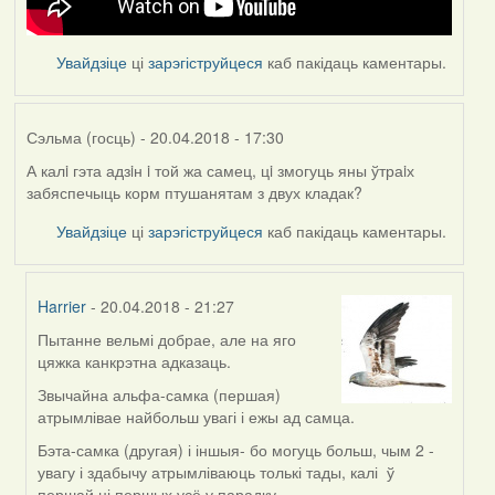
Увайдзіце
ці
зарэгіструйцеся
каб пакідаць каментары.
Сэльма (госць)
- 20.04.2018 - 17:30
А калi гэта адзiн i той жа самец, цi змогуць яны ўтраiх
забяспечыць корм птушанятам з двух кладак?
Увайдзіце
ці
зарэгіструйцеся
каб пакідаць каментары.
Harrier
- 20.04.2018 - 21:27
Пытанне вельмі добрае, але на яго
In
цяжка канкрэтна адказаць.
reply
to
Звычайна альфа-самка (першая)
by
атрымлівае найбольш увагі і ежы ад самца.
Сэльма
Бэта-самка (другая) і іншыя- бо могуць больш, чым 2 -
(госць)
увагу і здабычу атрымліваюць толькі тады, калі ў
першай ці першых усё у парадку.