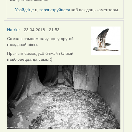
Увайдзіце
ці
зарэгіструйцеся
каб пакідаць каментары.
Harrier
- 23.04.2018 - 21:53
Самка з самцом начуюць у другой
гнездавой нішы.
Прычым самец усё бліжэй і бліжэй
падбіраецца да самкі :)