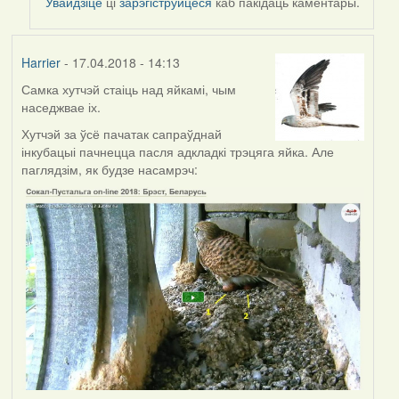
Увайдзіце
ці
зарэгіструйцеся
каб пакідаць каментары.
Harrier
- 17.04.2018 - 14:13
Самка хутчэй стаіць над яйкамі, чым
наседжвае іх.
Хутчэй за ўсё пачатак сапраўднай
інкубацыі пачнецца пасля адкладкі трэцяга яйка. Але
паглядзім, як будзе насамрэч: