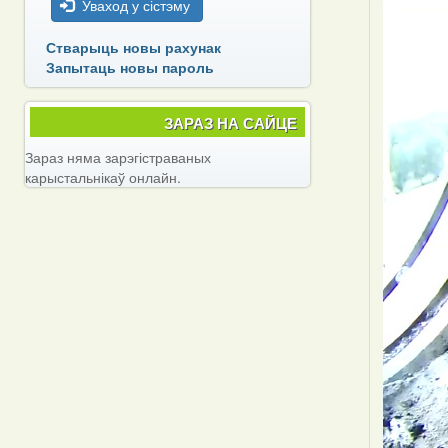
Уваход у сістэму
Стварыць новы рахунак
Запытаць новы пароль
ЗАРАЗ НА САЙЦЕ
Зараз няма зарэгістраваных
карыстальнікаў онлайн.