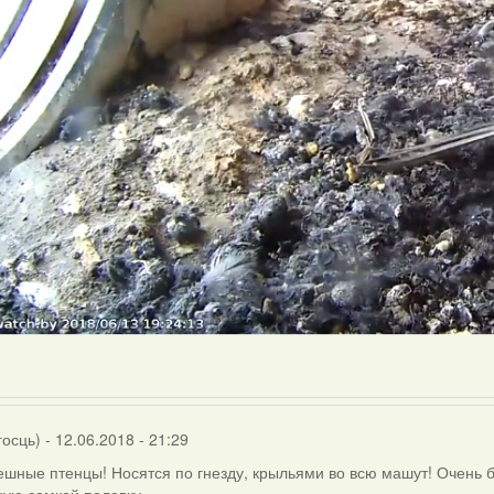
госць)
- 12.06.2018 - 21:29
ешные птенцы! Носятся по гнезду, крыльями во всю машут! Очень б
ую самкой полевку.