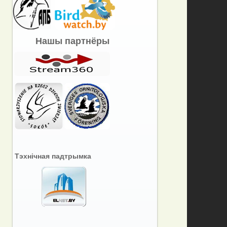
Нашы партнёры
Тэхнічная падтрымка