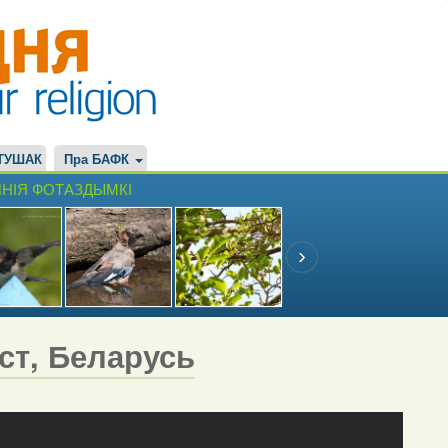
ТУШАК
Пра БАФК
НІЯ ФОТАЗДЫМКІ
эст, Беларусь