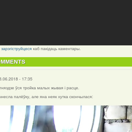
і
зарэгіструйцеся
каб пакідаць каментары.
OMMENTS
3.06.2018 - 17:35
 гняздзе ўся тройка малых жывая і расце.
несла палёўку, але яна неяк хутка скончылася: