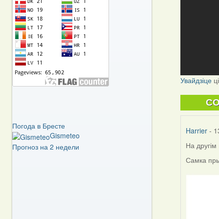
Увайдзіце
ц
C
Погода в Бресте
Harrier
- 1
Gismeteo
На другім
Прогноз на 2 недели
Самка пры