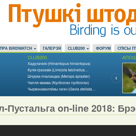
ПРА BIRDWATCH
ГАЛЕРЭЯ
CLUB200
ФОРУМ
СПІСЫ П
CLUB200
АПОШ
Хадулачнік (Himantopus himantopus)
Кулік-гразевік (Limicola falcinellus…
Шчурка-пчалаедка (Merops apiaster)
Чапля-кваква (Nycticorax nycticorax)
Чырвонаваллёвы гагач (Gavia stellata…
л-Пустальга on-line 2018: Бр