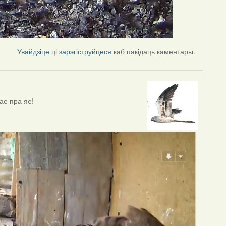
Увайдзіце
ці
зарэгіструйцеся
каб пакідаць каментары.
ае пра яе!