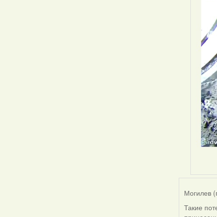
Могилев (
Такие пот
принесенн