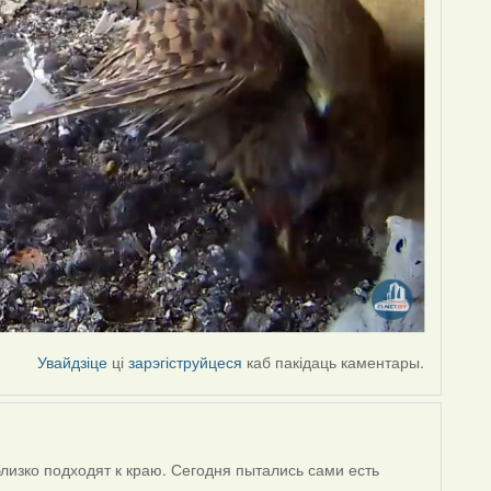
Увайдзіце
ці
зарэгіструйцеся
каб пакідаць каментары.
лизко подходят к краю. Сегодня пытались сами есть