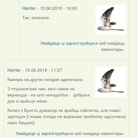
Harrier
- 15.06.2018 - 18:00
Так, канешне.
In
reply
to
by
Увайдзіце
ці
зарэгіструйцеся
каб пакідаць
Виолетта
каментары.
(госць)
Harrier
- 15.06.2018 - 11:27
Камера на другім гняздзе адключана.
З птушанятамі там, калі самка не
вернецца - на што непадобна - добрага
для іх выйсця няма.
Калегі з Брэста думаюць як зрабіць найлепш, але нават
адопцыя ў іншае гняздо не вырашае праблему адсутнасці
сваіх бацькоў.
Увайдзіце
ці
зарэгіструйцеся
каб пакідаць каментары.