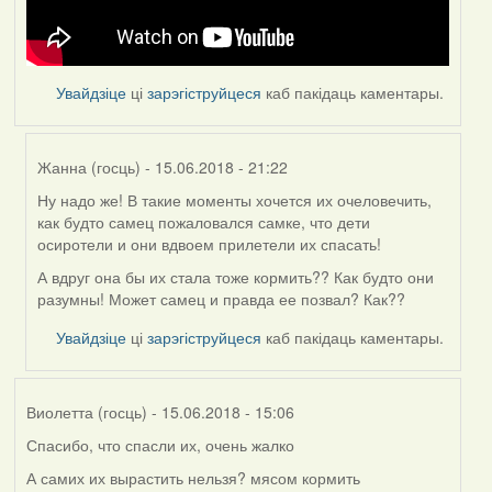
Увайдзіце
ці
зарэгіструйцеся
каб пакідаць каментары.
Жанна (госць)
- 15.06.2018 - 21:22
Ну надо же! В такие моменты хочется их очеловечить,
In
как будто самец пожаловался самке, что дети
reply
осиротели и они вдвоем прилетели их спасать!
to
by
А вдруг она бы их стала тоже кормить?? Как будто они
Feather
разумны! Может самец и правда ее позвал? Как??
Увайдзіце
ці
зарэгіструйцеся
каб пакідаць каментары.
Виолетта (госць)
- 15.06.2018 - 15:06
Спасибо, что спасли их, очень жалко
А самих их вырастить нельзя? мясом кормить