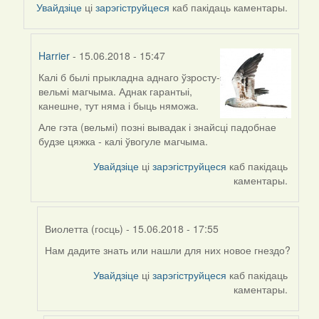
to
Увайдзіце
ці
зарэгіструйцеся
каб пакідаць каментары.
by
Harrier
Harrier
- 15.06.2018 - 15:47
Калі б былі прыкладна аднаго ўзросту-
In
вельмі магчыма. Аднак гарантыі,
reply
канешне, тут няма і быць няможа.
to
by
Але гэта (вельмі) позні вывадак і знайсці падобнае
Виолетта
будзе цяжка - калі ўвогуле магчыма.
(госць)
Увайдзіце
ці
зарэгіструйцеся
каб пакідаць
каментары.
Виолетта (госць)
- 15.06.2018 - 17:55
Нам дадите знать или нашли для них новое гнездо?
In
reply
Увайдзіце
ці
зарэгіструйцеся
каб пакідаць
to
каментары.
by
Harrier