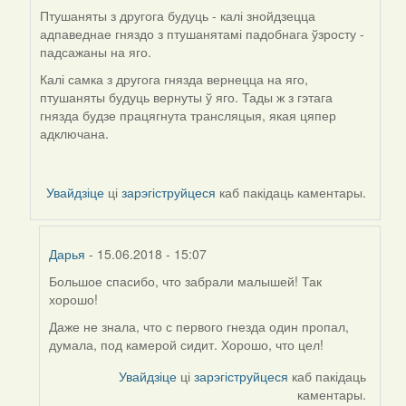
Птушаняты з другога будуць - калі знойдзецца
адпаведнае гняздо з птушанятамі падобнага ўзросту -
падсажаны на яго.
Калі самка з другога гнязда вернецца на яго,
птушаняты будуць вернуты ў яго. Тады ж з гэтага
гнязда будзе працягнута трансляцыя, якая цяпер
адключана.
Увайдзіце
ці
зарэгіструйцеся
каб пакідаць каментары.
Дарья
- 15.06.2018 - 15:07
Большое спасибо, что забрали малышей! Так
In
хорошо!
reply
to
Даже не знала, что с первого гнезда один пропал,
by
думала, под камерой сидит. Хорошо, что цел!
Harrier
Увайдзіце
ці
зарэгіструйцеся
каб пакідаць
каментары.