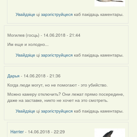
to
by
Увайдзіце
ці
зарэгіструйцеся
каб пакідаць каментары.
Sergei
(госць)
Могилев (госць)
- 14.06.2018 - 21:44
Им еще и холодно...
Увайдзіце
ці
зарэгіструйцеся
каб пакідаць каментары.
Дарья
- 14.06.2018 - 21:36
Когда люди могут, но не помогают - это убийство.
Можно камеру отключить? Они лежат прямо посередине,
даже на заставке, никто не хочет на это смотреть.
Увайдзіце
ці
зарэгіструйцеся
каб пакідаць каментары.
Harrier
- 14.06.2018 - 22:29