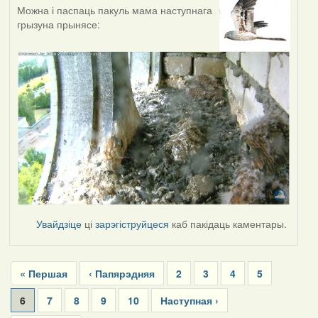
Можна і паспаць пакуль мама наступнага
грызуна прынясе:
Увайдзіце
ці
зарэгіструйцеся
каб пакідаць каментары.
Pagination
First
« Першая
Previous
‹ Папярэдняя
Page
2
Page
3
Page
4
Page
5
page
page
Current
6
Page
7
Page
8
Page
9
Page
10
Next
Наступная ›
page
page