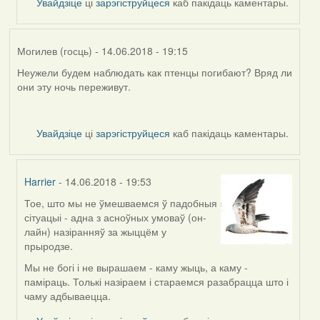
Увайдзіце
ці
зарэгіструйцеся
каб пакідаць каментары.
(госць)
Могилев (госць)
- 14.06.2018 - 19:15
Неужели будем наблюдать как птенцы погибают? Вряд ли
они эту ночь переживут.
Увайдзіце
ці
зарэгіструйцеся
каб пакідаць каментары.
Harrier
- 14.06.2018 - 19:53
Тое, што мы не ўмешваемся ў падобныя
In
сітуацыі - адна з асноўных умоваў (он-
reply
лайн) назіранняў за жыццём у
to
прыродзе.
by
Могилев
Мы не богі і не вырашаем - каму жыць, а каму -
(госць)
паміраць. Толькі назіраем і стараемся разабрацца што і
чаму адбываецца.