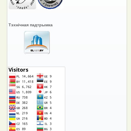
Тэхнічная падтрымка