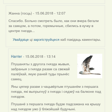
Жанна (госць)
- 15.06.2018 - 12:07
Спасибо. Больно смотреть было, как они вчера бегали
In
за самцом, а потом, горемычные, сбились в кучку в
reply
центре гнезда...
to
by
Увайдзіце
ці
зарэгіструйцеся
каб пакідаць каментары.
Harrier
Harrier
- 15.06.2018 - 13:14
Птушаняты з другога гнязда жывыя,
In
забраныя з гнязда разам са свежай
reply
палёўкай, якую раней туды прынёс
to
самец.
by
Жанна
Яны цяпер разам з чацьвёртым птушанём з першага
(госць)
гнязда, які выпрыгнуў з гнязда і сядзеў на балконе пад
гняздом.
Птушанё з першага гнязда будзе падсажана на крышу
над гняздом ужо ў бліжэйшай будучыні.