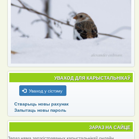
УВАХОД ДЛЯ КАРЫСТАЛЬНІКАЎ
Уваход у сістэму
Стварыць новы рахунак
Запытаць новы пароль
ЗАРАЗ НА САЙЦЕ
Зараз няма зарэгістраваных карыстальнікаў онлайн.