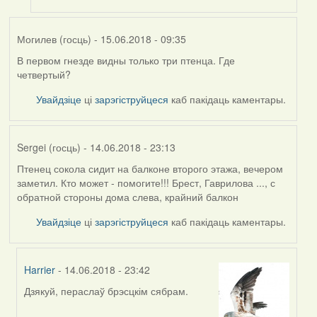
Могилев (госць)
- 15.06.2018 - 09:35
В первом гнезде видны только три птенца. Где
четвертый?
Увайдзіце
ці
зарэгіструйцеся
каб пакідаць каментары.
Sergei (госць)
- 14.06.2018 - 23:13
Птенец сокола сидит на балконе второго этажа, вечером
заметил. Кто может - помогите!!! Брест, Гаврилова ..., с
обратной стороны дома слева, крайний балкон
Увайдзіце
ці
зарэгіструйцеся
каб пакідаць каментары.
Harrier
- 14.06.2018 - 23:42
Дзякуй, пераслаў брэсцкім сябрам.
In
reply