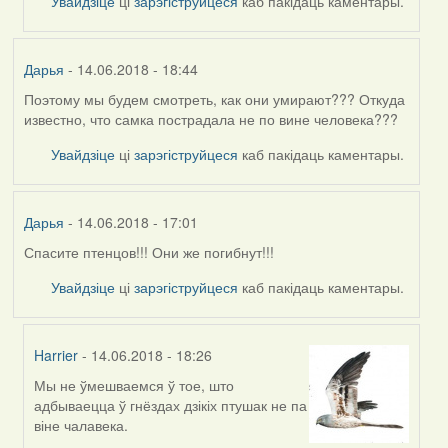
Увайдзіце
ці
зарэгіструйцеся
каб пакідаць каментары.
Дарья
- 14.06.2018 - 18:44
Поэтому мы будем смотреть, как они умирают??? Откуда
известно, что самка пострадала не по вине человека???
Увайдзіце
ці
зарэгіструйцеся
каб пакідаць каментары.
Дарья
- 14.06.2018 - 17:01
Спасите птенцов!!! Они же погибнут!!!
Увайдзіце
ці
зарэгіструйцеся
каб пакідаць каментары.
Harrier
- 14.06.2018 - 18:26
Мы не ўмешваемся ў тое, што
In
адбываецца ў гнёздах дзікіх птушак не па
reply
віне чалавека.
to