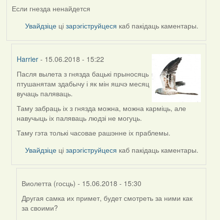
Если гнезда ненайдется
Увайдзіце
ці
зарэгіструйцеся
каб пакідаць каментары.
Harrier
- 15.06.2018 - 15:22
Пасля вылета з гнязда бацькі прыносяць
In
птушанятам здабычу і як мін яшчэ месяц
reply
вучаць паляваць.
to
by
Таму забраць іх з гнязда можна, можна карміць, але
Виолетта
навучыць іх паляваць людзі не могуць.
(госць)
Таму гэта толькі часовае рашэнне іх праблемы.
Увайдзіце
ці
зарэгіструйцеся
каб пакідаць каментары.
Виолетта (госць)
- 15.06.2018 - 15:30
Другая самка их примет, будет смотреть за ними как
In
за своими?
reply