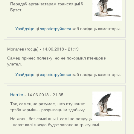
Перадаў арганізатарам трансляцыі ў
In
Брэст.
reply
to
by
Увайдзіце
ці
зарэгіструйцеся
каб пакідаць каментары.
Дарья
Могилев (госць)
- 14.06.2018 - 21:19
Самец принес полевку, но не покормил птенцов и
улетел.
Увайдзіце
ці
зарэгіструйцеся
каб пакідаць каментары.
Harrier
- 14.06.2018 - 21:35
Так, самец не разумее, што птушанят
In
трэба карміць - разрываць ім здабычу.
reply
to
На жаль, без самкі яны і самі не паядуць
by
- нават калі гняздо будзе завалена грызунамі.
Могилев