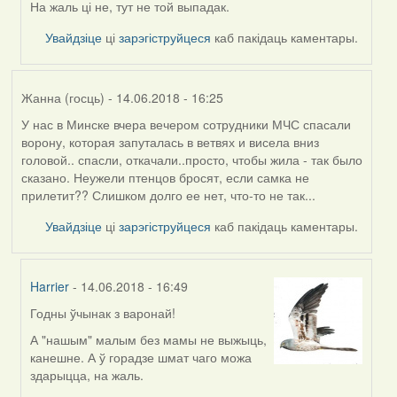
by
На жаль ці не, тут не той выпадак.
Дарья
Увайдзіце
ці
зарэгіструйцеся
каб пакідаць каментары.
Жанна (госць)
- 14.06.2018 - 16:25
У нас в Минске вчера вечером сотрудники МЧС спасали
ворону, которая запуталась в ветвях и висела вниз
головой.. спасли, откачали..просто, чтобы жила - так было
сказано. Неужели птенцов бросят, если самка не
прилетит?? Слишком долго ее нет, что-то не так...
Увайдзіце
ці
зарэгіструйцеся
каб пакідаць каментары.
Harrier
- 14.06.2018 - 16:49
Годны ўчынак з варонай!
In
reply
А "нашым" малым без мамы не выжыць,
to
канешне. А ў горадзе шмат чаго можа
by
здарыцца, на жаль.
Жанна