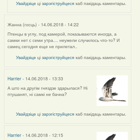
Увайдзіце
ці
зарэгіструйцеся
каб пакідаць каментары.
(госць)
Жанна (госць)
- 14.06.2018 - 14:22
Птенцы в углу, под камерой, показываются иногда, а
самки нет с семи утра.... неужели случилось что-то? И
самец сегодня еще не прилетал..
Увайдзіце
ці
зарэгіструйцеся
каб пакідаць каментары.
Harrier
- 14.06.2018 - 13:33
А што на другім гняздзе здарылася? Ні
птушанят, ні самкі не бачна?
Увайдзіце
ці
зарэгіструйцеся
каб пакідаць каментары.
Harrier
- 14.06.2018 - 12:15