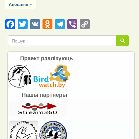
Last
Апошняя »
page
Facebook
Twitter
VK
Odnoklassniki
Telegram
Viber
Copy
Link
Пошук
Пошук
Праект рэалізуюць
Нашы партнёры