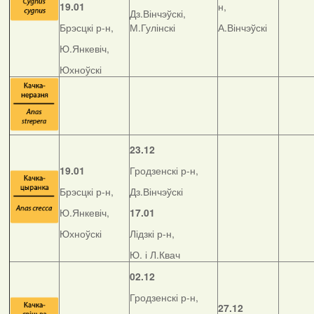
19.01
н,
Дз.Вінчэўскі,
Брэсцкі р-н,
М.Гулінскі
А.Вінчэўскі
Ю.Янкевіч,
Юхноўскі
23.12
19.01
Гродзенскі р-н,
Брэсцкі р-н,
Дз.Вінчэўскі
Ю.Янкевіч,
17.01
Юхноўскі
Лідзкі р-н,
Ю. і Л.Квач
02.12
Гродзенскі р-н,
27.12