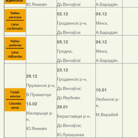
Ю.Янкевіч
Дз.Вінчэўскі
А.Барадзін
02.12
04.12
Гродзенскі р-н,
Мінск,
Дз.Вінчэўскі
А.Барадзін
05.12
04.12
Гродна,
Мінск,
Дз.Вінчэўскі
А.Барадзін
23.12
29.12
Гродзенскі р-н,
Пружанскі р-н,
Дз.Вінчэўскі;
10.01
В.Пракапчук
Дз.Якубовіч
Любанскі р-
13.02
н,
29.01
Маларыцкі р-
М.Верабей
Бераставіцкі р-н,
н,
Дз.Вінчэўскі;
Ю.Янкевіч
Ю.Лукашэнка