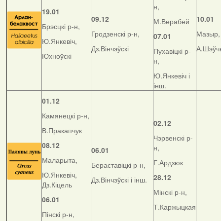
н,
19.01
09.12
10.01
М.Верабей
Брэсцкі р-н,
Гродзенскі р-н,
Мазыр,
07.01
Ю.Янкевіч,
Дз.Вінчэўскі
А.Шэўч
Пухавіцкі р-
Юхноўскі
н,
Ю.Янкевіч і
інш.
01.12
Камянецкі р-н,
02.12
В.Пракапчук
Чэрвенскі р-
08.12
н,
06.01
Маларыта,
Г.Ардзюк
Бераставіцкі р-н,
Ю.Янкевіч,
28.12
Дз.Вінчэўскі і інш.
Дз.Кіцель
Мінскі р-н,
06.01
Т.Каржыцкая
Пінскі р-н,