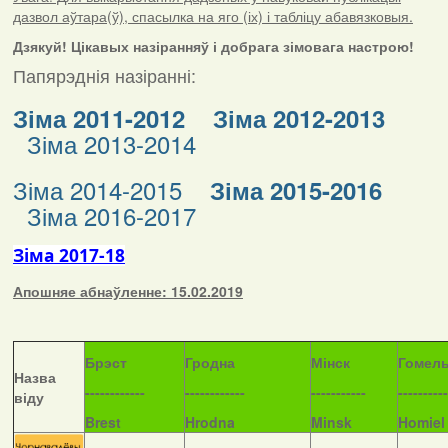
дазвол аўтара(ў), спасылка на яго (іх) і табліцу абавязковыя.
Дзякуй! Цікавых назіранняў і добрага зімовага настрою!
Папярэднія назіранні:
Зіма 2011-2012
Зіма 2012-2013
Зіма 2013-2014
Зіма 2014-2015
Зіма 2015-2016
Зіма 2016-2017
Зіма 2017-18
Апошняе абнаўленне: 15.02.2019
Б
рэст
Гродна
Мінск
Гомел
Назва
------------
------------
-----------
----------
віду
Brest
Hrodna
Minsk
Homiel