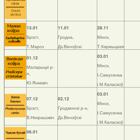
13.01
11.01
28.11
Брэст,
Гродна,
Мінск,
Т.Мароз
Дз.Вінчэўскі
Т.Каржыцкая
03.01
01.12
Мінск,
Маларыцкі р-
н,
І.Самусенка
Ю.Янкевіч
і М.Каласкоў
03.01
07.12
02.12
Мінск,
Брэст,
Гродзенскі р-н,
І.Самусенка
В.Некрашэвіч
Дз.Вінчэўскі
і М.Каласкоў
06.01