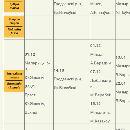
Гродзенскі р-н,
Мінск,
Мазыр,
Дз.Вінчэўскі
А.Вінчэўскі
А.Шэўч
04.12
01.12
Мінск,
13.01
Маларыцкі р-
А.Барадзін
Мазырск
н,
14.10
07.12
Л.Бары
Ю.Янкевіч
Гродзенскі р-н,
Любанскі р-
22.01
07.01
н,
Дз.Вінчэўскі
Мазыр,
Брэст,
М.Верабей
Л.Бары
Ю.Янкевіч,
15.12
Вахній
Мінскі р-н,
М.Казакоў
10.01