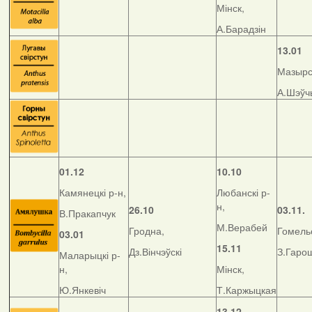
Мінск,
А.Барадзін
13.01
Мазырск
А.Шэўч
01.12
10.10
Камянецкі р-н,
Любанскі р-
н,
26.10
03.11.
В.Пракапчук
М.Верабей
Гродна,
Гомельс
03.01
15.11
Дз.Вінчэўскі
З.Гаро
Маларыцкі р-
н,
Мінск,
Ю.Янкевіч
Т.Каржыцкая
13.12