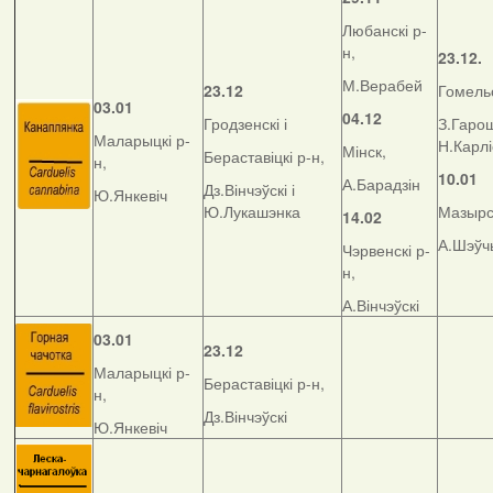
Любанскі р-
н,
23.12.
М.Верабей
23.12
Гомельс
03.01
04.12
Гродзенскі і
З.Гарош
Маларыцкі р-
Н.Карл
Мінск,
Бераставіцкі р-н,
н,
10.01
А.Барадзін
Дз.Вінчэўскі і
Ю.Янкевіч
Ю.Лукашэнка
Мазырск
14.02
А.Шэўч
Чэрвенскі р-
н,
А.Вінчэўскі
03.01
23.12
Маларыцкі р-
Бераставіцкі р-н,
н,
Дз.Вінчэўскі
Ю.Янкевіч