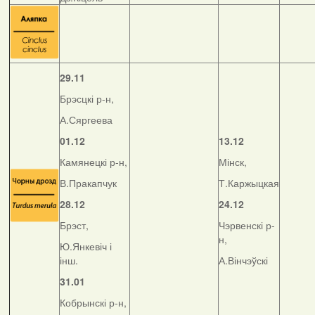
29.11
Брэсцкі р-н,
А.Сяргеева
01.12
13.12
Камянецкі р-н,
Мінск,
В.Пракапчук
Т.Каржыцкая
28.12
24.12
Брэст,
Чэрвенскі р-
н,
Ю.Янкевіч і
інш.
А.Вінчэўскі
31.01
Кобрынскі р-н,