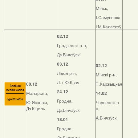
Мінск,
І.Самусенка
і М.Каласкоў
02.12
Гродзенскі р-н,
Дз.Вінчэўскі
03.12
02.12
Лідскі р-н,
Мінскі р-н,
Л. і Ю.Квач
08.12
Т.Каржыцкая
24.12
Маларыта,
14.02
Гродна,
Ю.Янкевіч,
Чэрвенскі р-
Дз.Кіцель
н,
Дз.Вінчэўск
А.Вінчэўскі
18.01
Гродна,
Дз.Вінчэўскі