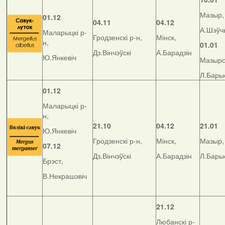
Мазыр,
01.12
04.11
04.12
А.Шэўч
Маларыцкі р-
Гродзенскі р-н,
Мінск,
н,
01.01
Дз.Вінчэўскі
А.Барадзін
Ю.Янкевіч
Мазырск
Л.Бары
01.12
Маларыцкі р-
н,
21.10
04.12
21.01
Ю.Янкевіч
Гродзенскі р-н,
Мінск,
Мазыр,
07.12
Дз.Вінчэўскі
А.Барадзін
Л.Бары
Брэст,
В.Некрашэвіч
21.12
Любанскі р-