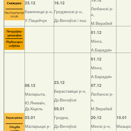
23.12
16.12
Любанскі р-
Камянецкі р-н,
Гродзенскі р-н,
н,
У.Пацейчук
Дз.Вінчэўскі і інш.
М.Верабей
01.12
Мінск,
А.Барадзін
01.12
Мінск,
А.Барадзін
23.12
08.12
07.12
Бераставіцкі р-н,
Маларыта,
Любанскі р-
Дз.Вінчэўскі
н,
Ю.Янкевіч,
Дз.Кіцель
05.01
М.Верабей
03.01
Гродна,
20.12
10.01
Маларыцкі р-
Дз.Вінчэўскі
Мінскі р-н,
Мазырск