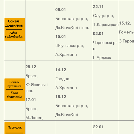
22.11
06.01
Слуцкі р-н,
Бераставіцкі р-н,
15.12.
Т.Каржыцкая
Дз.Вінчэўскі і інш.
Гомельс
02.01
15.01
З.Гаро
Чэрвенскі р-
Шчучынскі р-н,
н,
А.Храмогін
Г.Ардзюк
28.12
14.12
Брэст,
Гродна,
Ю.Янкевіч і
А.Храмогін
інш.
16.12
17.01
Бераставіцкі р-н,
Брэст,
Дз.Вінчэўскі
М.Ланец
22.01