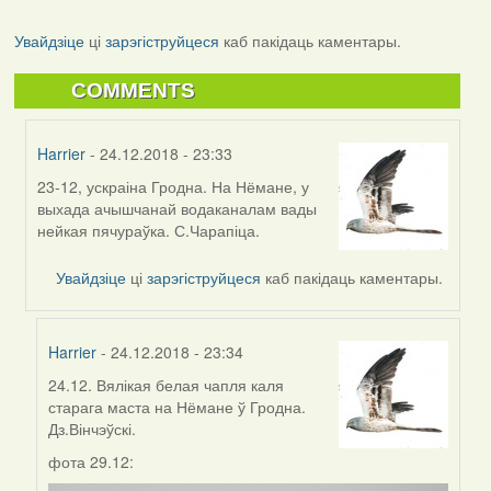
Увайдзіце
ці
зарэгіструйцеся
каб пакідаць каментары.
COMMENTS
Harrier
- 24.12.2018 - 23:33
23-12, ускраіна Гродна. На Нёмане, у
In
выхада ачышчанай водаканалам вады
reply
нейкая пячураўка. С.Чарапіца.
to
by
Увайдзіце
ці
зарэгіструйцеся
каб пакідаць каментары.
Harrier
Harrier
- 24.12.2018 - 23:34
24.12. Вялікая белая чапля каля
In
старага маста на Нёмане ў Гродна.
reply
Дз.Вінчэўскі.
to
by
фота 29.12:
Harrier