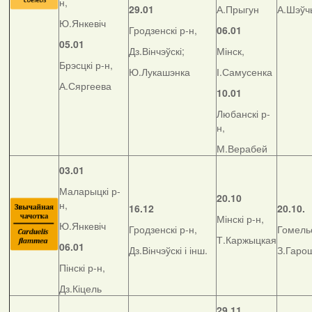
н,
29.01
А.Прыгун
А.Шэўч
Ю.Янкевіч
Гродзенскі р-н,
06.01
05.01
Дз.Вінчэўскі;
Мінск,
Брэсцкі р-н,
Ю.Лукашэнка
І.Самусенка
А.Сяргеева
10.01
Любанскі р-
н,
М.Верабей
03.01
Маларыцкі р-
20.10
н,
16.12
20.10.
Мінскі р-н,
Ю.Янкевіч
Гродзенскі р-н,
Гомельс
Т.Каржыцкая
06.01
Дз.Вінчэўскі і інш.
З.Гаро
Пінскі р-н,
Дз.Кіцель
29.11