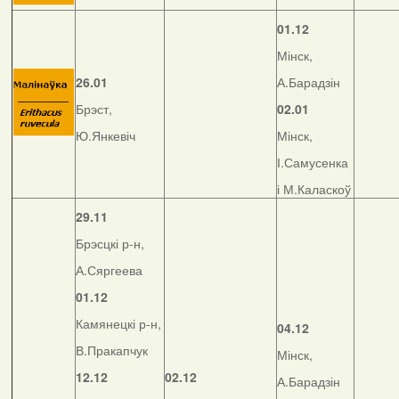
01.12
Мінск,
26.01
А.Барадзін
Брэст,
02.01
Ю.Янкевіч
Мінск,
І.Самусенка
і М.Каласкоў
29.11
Брэсцкі р-н,
А.Сяргеева
01.12
Камянецкі р-н,
04.12
В.Пракапчук
Мінск,
12.12
02.12
А.Барадзін