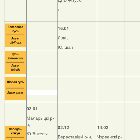
і
16.01
Ліда,
Ю.Квач
03.01
Маларыцкі р-
н,
02.12
14.02
Ю.Янкевіч
Бераставіцкі р-н,
Чэрвенскі р-