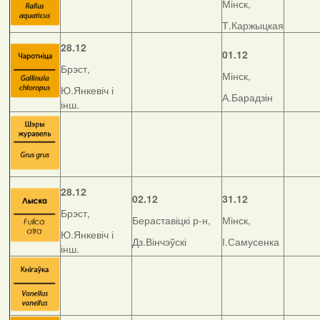
Мінск,
Т.Каржыцкая
28.12
01.12
Брэст,
Мінск,
Ю.Янкевіч і
А.Барадзін
інш.
28.12
02.12
31.12
Брэст,
Бераставіцкі р-н,
Мінск,
Ю.Янкевіч і
Дз.Вінчэўскі
І.Самусенка
інш.