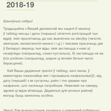
2018-19
Шаноўныя сябры!
Традыцыйна з Вашай дапамогай мы хацелі б занесці
ў табліцу месцы і даты (першых) сёлетніх рэгістрацый тых
відаў, якія прылятаюць да нас выключна на зімоўку (чачоткі,
амялушкі, касматаногія канюхі і г.д.) і таксама прасачыць дзе
ў Беларусі зімуюць тыя віды, якія застаюцца з намі а)
незаўсёды (напрыклад, сокал-пустальга), б) застаюцца не ва
ўсіх рэгіёнах (напрыклад, шэрыя ці вялікія белыя чаплі,
берасцянкі).
Каб Вашы дадзеныя трапілі ў табліцу, калі ласка, ў
каментарах пазначайце імя і прозьвішча назіральніка(ў), від,
дату (першай) з ім сустрэчы, раён і тое цікавае пра
назіранне, што палічыце патрэбным. Невялікія па памеру
здымкі ці відэа вітаюцца. Дадзеныя для розных раёнаў
могуць быць занесены асобна.
Увага! Для выкарыстання дадзеных у навуковай публікацыі