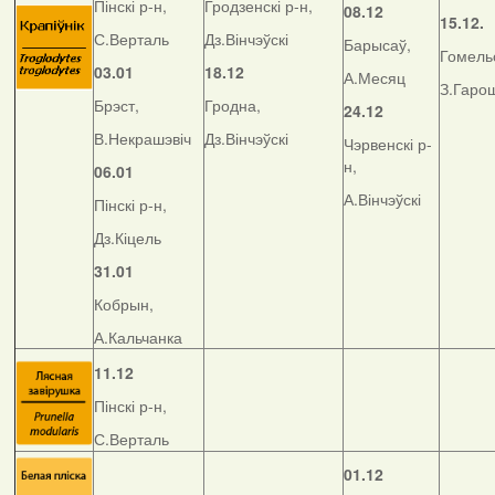
Пінскі р-н,
Гродзенскі р-н,
08.12
15.12.
С.Верталь
Дз.Вінчэўскі
Барысаў,
Гомельс
03.01
18.12
А.Месяц
З.Гаро
Брэст,
Гродна,
24.12
В.Некрашэвіч
Дз.Вінчэўскі
Чэрвенскі р-
н,
06.01
А.Вінчэўскі
Пінскі р-н,
Дз.Кіцель
31.01
Кобрын,
А.Кальчанка
11.12
Пінскі р-н,
С.Верталь
01.12