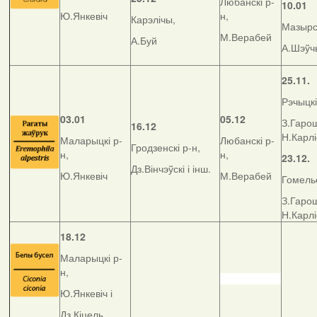
Любанскі р-
10.01
Ю.Янкевіч
н,
Карэлічы,
Мазырск
М.Верабей
А.Буй
А.Шэўч
25.11.
Рэчыцкі
03.01
05.12
З.Гарош
16.12
Н.Карл
Маларыцкі р-
Любанскі р-
Гродзенскі р-н,
н,
н,
23.12.
Дз.Вінчэўскі і інш.
Ю.Янкевіч
М.Верабей
Гомельс
З.Гарош
Н.Карл
18.12
Маларыцкі р-
н,
Ю.Янкевіч і
Дз.Кіцель