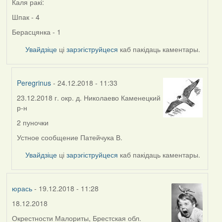
Каля ракі:
Шпак - 4
Берасцянка - 1
Увайдзіце
ці
зарэгіструйцеся
каб пакідаць каментары.
Peregrinus
- 24.12.2018 - 11:33
23.12.2018 г. окр. д. Николаево Каменецкий
In
р-н
reply
to
2 пуночки
by
Устное сообщение Патейчука В.
Vanellus
Увайдзіце
ці
зарэгіструйцеся
каб пакідаць каментары.
юрась
- 19.12.2018 - 11:28
18.12.2018
Окрестности Малориты, Брестская обл.