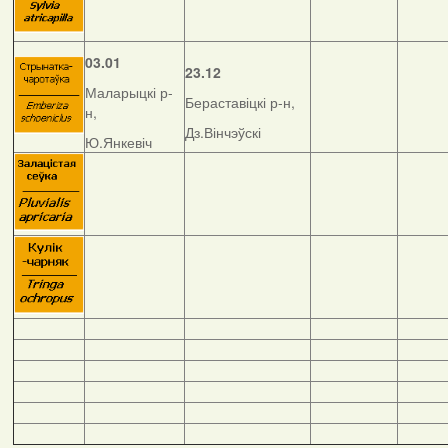
03.01
23.12
Маларыцкі р-
Бераставіцкі р-н,
н,
Дз.Вінчэўскі
Ю.Янкевіч