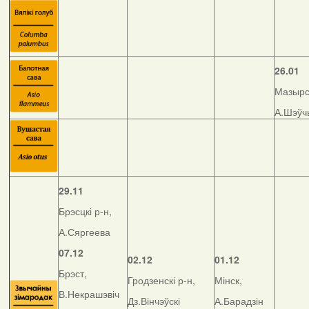
26.01
Мазырск
А.Шэўч
29.11
Брэсцкі р-н,
А.Сяргеева
07.12
02.12
01.12
Брэст,
Гродзенскі р-н,
Мінск,
В.Некрашэвіч
Дз.Вінчэўскі
А.Барадзін