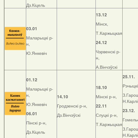
Дз.Кіцель
13.12
Мінск,
03.01
Т.Каржыцкая
Маларыцкі р-
24.12
н,
Чэрвенскі р-
Ю.Янкевіч
н,
А.Вінчэўскі
25.11.
01.12
Рэчыцкі
18.10
Маларыцкі р-
н,
З.Гарош
14.10
Мінскі р-н,
Н.Карл
Ю.Янкевіч
Гродзенскі р-н,
22.11
23.12.
06.01
Дз.Вінчэўскі
Слуцкі р-н,
Гомельс
Пінскі р-н,
Т.Каржыцкая
З.Гарош
Дз.Кіцель
Н.Карл