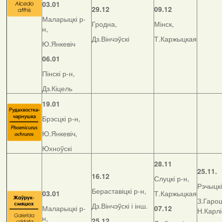
03.01
29.12
09.12
Маларыцкі р-
Гродна,
Мінск,
н,
Дз.Вінчэўскі
Т.Каржыцкая
Ю.Янкевіч
06.01
Пінскі р-н,
Дз.Кіцель
19.01
Брэсцкі р-н,
Ю.Янкевіч,
Юхноўскі
28.11
25.11.
16.12
Слуцкі р-н,
Рэчыцкі
Бераставіцкі р-н,
03.01
Т.Каржыцкая
З.Гарош
Дз.Вінчэўскі і інш.
Маларыцкі р-
07.12
Н.Карл
н,
25.12