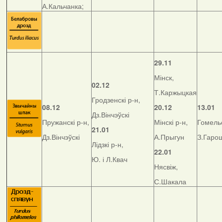
А.Кальчанка;
29.11
Мінск,
02.12
Т.Каржыцкая
Гродзенскі р-н,
08.12
20.12
13.01
Дз.Вінчэўскі
Пружанскі р-н,
Мінскі р-н,
Гомельс
21.01
Дз.Вінчэўскі
А.Прыгун
З.Гаро
Лідзкі р-н,
22.01
Ю. і Л.Квач
Нясвіж,
С.Шакала