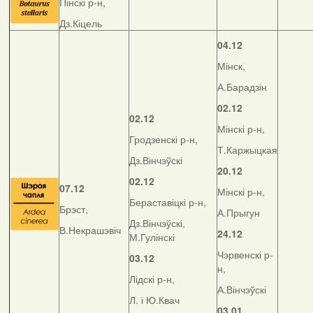
Пінскі р-н,
Дз.Кіцель
04.12
Мінск,
А.Барадзін
02.12
02.12
Мінскі р-н,
Гродзенскі р-н,
Т.Каржыцкая
Дз.Вінчэўскі
20.12
02.12
07.12
Мінскі р-н,
Бераставіцкі р-н,
Брэст,
А.Прыгун
Дз.Вінчэўскі,
В.Некрашэвіч
24.12
М.Гулінскі
Чэрвенскі р-
03.12
н,
Лідскі р-н,
А.Вінчэўскі
Л. і Ю.Квач
03.01