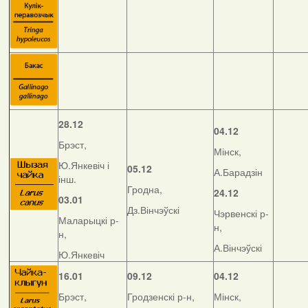
28.12
04.12
Брэст,
Мінск,
Ю.Янкевіч і
05.12
А.Барадзін
інш.
Гродна,
24.12
03.01
Дз.Вінчэўскі
Чэрвенскі р-
Маларыцкі р-
н,
н,
А.Вінчэўскі
Ю.Янкевіч
16.01
09.12
04.12
Брэст,
Гродзенскі р-н,
Мінск,