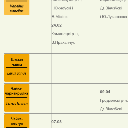
І.Юхноўскі і
Дз.Вінчэўскі
Я.Місіюк
і Ю.Лукашэнка
24.02
Камянецкі р-н,
В.Пракапчук
09.04
Гродзенскі р-н,
Дз.Вінчэўскі
07.03