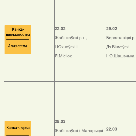
22.02
29.02
Жабінкаўскі р-н,
Бераставіцкі р-
І.Юхноўскі і
Дз.Вінчэўскі
Я.Місіюк
і Ю.Шашэнька
28.03
22.03
Жабінкаўскі і Маларыцкі