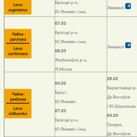
Брэсцкі р-н,
Зімавалі
Ю.Янкевіч і інш.
07.03
Брэсцкі р-н,
Ю.Янкевіч і інш.
Зімавалі
08.03
Жабінкаўскі р-н,
Я.Місіюк
29.02
04.03
Бераставіцкі р-
Брэст,
Дз.Вінчэўскі
Ю.Янкевіч
і Ю.Шашэнька
07.03
04.03
Брэсцкі р-н,
Гродна,
Ю.Янкевіч і інш.
Дз.Вінчэўскі