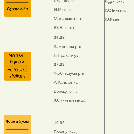
І.Юхноўскі і
Лідзкі р-н,
Я.Місіюк
Ю.Янкевіч,
Маларыцкі р-н,
Ю.Квач
Ю.Янкевіч
24.02
Камянецкі р-н,
В.Пракапчук
07.03
Жабінкаўскі р-н,
А.Кальчанка
Брэсцкі р-н,
Ю.Янкевіч і інш.
19.03
Брэсцкі р-н,