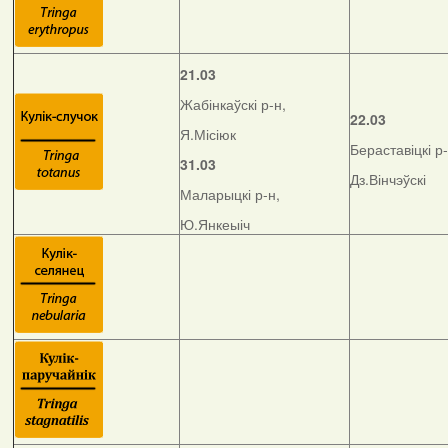
21.03
Жабінкаўскі р-н,
22.03
Я.Місіюк
Бераставіцкі р-
31.03
Дз.Вінчэўскі
Маларыцкі р-н,
Ю.Янкеыіч