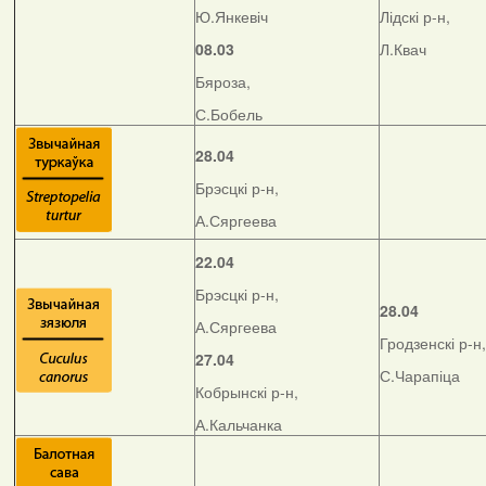
Ю.Янкевіч
Лідскі р-н,
08.03
Л.Квач
Бяроза,
С.Бобель
28.04
Брэсцкі р-н,
А.Сяргеева
22.04
Брэсцкі р-н,
28.04
А.Сяргеева
Гродзенскі р-н,
27.04
С.Чарапіца
Кобрынскі р-н,
А.Кальчанка