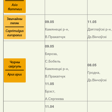
09.05
11.05
Камянецкі р-н,
Дзятлаўскі р-н,
В.Пракапчук
Дз.Вінчэўскі
09.05
Бяроза,
С.Бобель
08.05
Камянецкі р-н,
Гродна,
В.Пракапчук
Дз.Вінчэўскі
11.05
Брэст,
А.Сяргеева
11.04