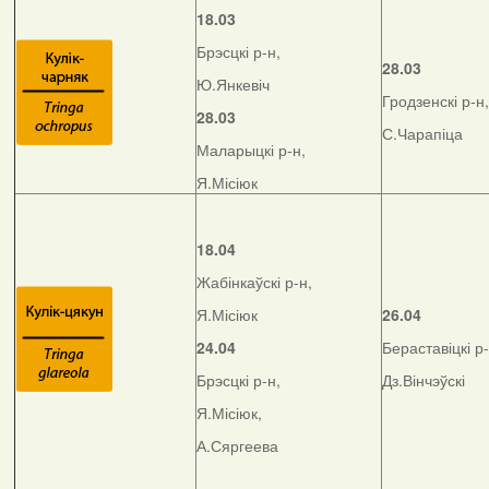
18.03
Брэсцкі р-н,
28.03
Ю.Янкевіч
Гродзенскі р-н,
28.03
С.Чарапіца
Маларыцкі р-н,
Я.Місіюк
18.04
Жабінкаўскі р-н,
Я.Місіюк
26.04
24.04
Бераставіцкі р-
Брэсцкі р-н,
Дз.Вінчэўскі
Я.Місіюк,
А.Сяргеева