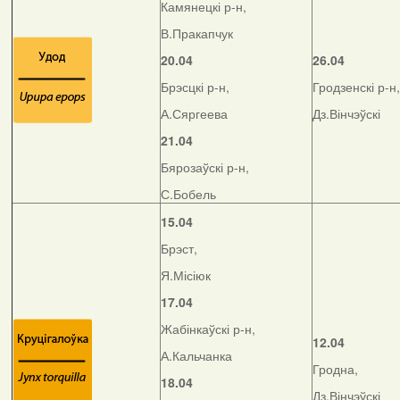
Камянецкі р-н,
В.Пракапчук
20.04
26.04
Брэсцкі р-н,
Гродзенскі р-н,
А.Сяргеева
Дз.Вінчэўскі
21.04
Бярозаўскі р-н,
С.Бобель
15.04
Брэст,
Я.Місіюк
17.04
Жабінкаўскі р-н,
12.04
А.Кальчанка
Гродна,
18.04
Дз.Вінчэўскі