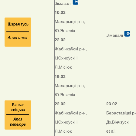
Зімавалі
10.02
Маларыцкі р-н,
Ю.Янкевіч
Зімавалі
22.02
Жабінкаўскі р-н,
І.Юхноўскі і
Я.Місіюк
19.02
Маларыцкі р-н,
Ю.Янкевіч
22.02
23.02
Жабінкаўскі р-н,
Бераставіцкі р-
І.Юхноўскі і
Дз.Вінчэўскі
Я.Місіюк
et al.