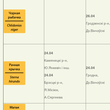
26.04
Гродзенскі р-н,
Дз.Вінчэўскі
24.04
Камянецкі р-н,
Ю.Янкевіч і інш.
24.04
24.04
Гродна,
Брэсцкі р-н,
Дз.Вінчэўскі
Я.Місіюк,
А.Сяргеева