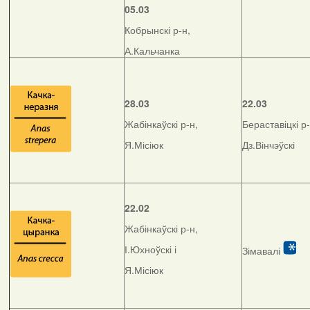
05.03
Кобрынскі р-н,
А.Кальчанка
28.03
22.03
Жабінкаўскі р-н,
Бераставіцкі р-
Я.Місіюк
Дз.Вінчэўскі
22.02
Жабінкаўскі р-н,
І.Юхноўскі і
Зімавалі
Я.Місіюк