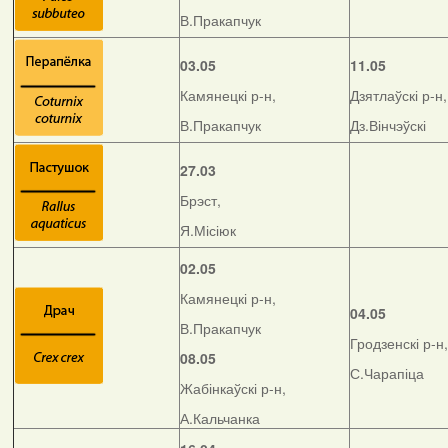
В.Пракапчук
03.05
11.05
Камянецкі р-н,
Дзятлаўскі р-н,
В.Пракапчук
Дз.Вінчэўскі
27.03
Брэст,
Я.Місіюк
02.05
Камянецкі р-н,
04.05
В.Пракапчук
Гродзенскі р-н,
08.05
С.Чарапіца
Жабінкаўскі р-н,
А.Кальчанка