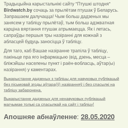
Традыцыйна карыстальнікі сайту "Птушкі штодня"
Birdwatch
.
by
сочаць за прылётам птушак ў Беларусь.
Запрашаем далучацца! Чым больш дадзеных мы
занясем у табліцу прылётаў, тым больш адэкватная
карціна вяртання птушак атрымаецца. Як і летась,
сапраўды першыя тры назіранні для кожнай з
абласцей будуць заносіцца ў табліцу.
Для таго, каб Вашае назіранне трапіла ў табліцу,
пакіньце пра яго інфармацыю (від, дзень, месца –
бліжэйшы населены пункт і раён-вобласць, аўтар(ы)
назірання) у каментарах
.
Выкарыстанне дадзеных з табліцы для навуковых публікацый
без пісьмовай згоды аўтара(ў) назіранняў і без спасылкі на
табліцу забаронена.
Выкарыстанне дадзеных для ненавуковых публікацый
магчымае толькі са спасылкай на сайт і табліцу!
:
Апошняе абнаўленне
28.05.2020