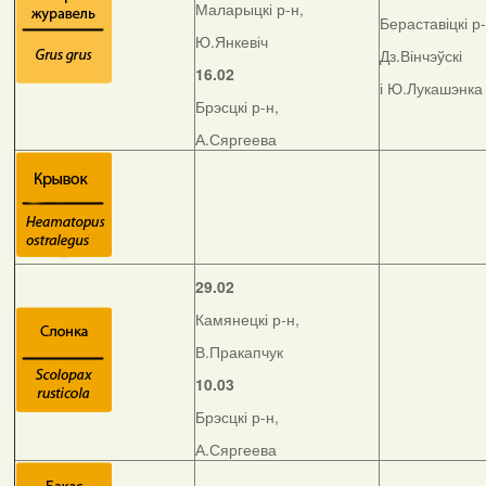
Маларыцкі р-н,
Бераставіцкі р-
Ю.Янкевіч
Дз.Вінчэўскі
16.02
і Ю.Лукашэнка
Брэсцкі р-н,
А.Сяргеева
29.02
Камянецкі р-н,
В.Пракапчук
10.03
Брэсцкі р-н,
А.Сяргеева