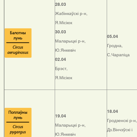
28.03
Жабінкаўскі р-н,
Я.Місіюк
30.03
05.04
Маларыцкі р-н,
Гродна,
Ю.Янкевіч
С.Чарапіца
02.04
Брэст,
Я.Місіюк
18.04
19.04
Гродзенскі р-н,
Маларыцкі р-н,
Дз.Вінчэўскі і
Ю.Янкевіч