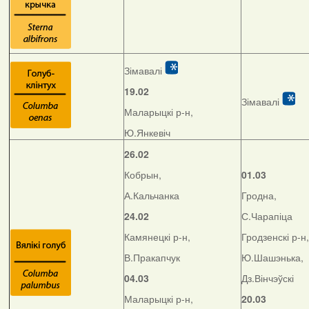
Зімавалі
19.02
Зімавалі
Маларыцкі р-н,
Ю.Янкевіч
26.02
Кобрын,
01.03
А.Кальчанка
Гродна,
24.02
С.Чарапіца
Камянецкі р-н,
Гродзенскі р-н,
В.Пракапчук
Ю.Шашэнька,
04.03
Дз.Вінчэўскі
Маларыцкі р-н,
20.03