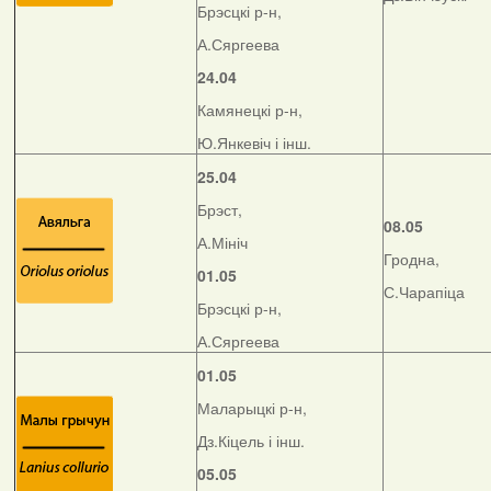
Брэсцкі р-н,
А.Сяргеева
24.04
Камянецкі р-н,
Ю.Янкевіч і інш.
25.04
Брэст,
08.05
А.Мініч
Гродна,
01.05
С.Чарапіца
Брэсцкі р-н,
А.Сяргеева
01.05
Маларыцкі р-н,
Дз.Кіцель і інш.
05.05