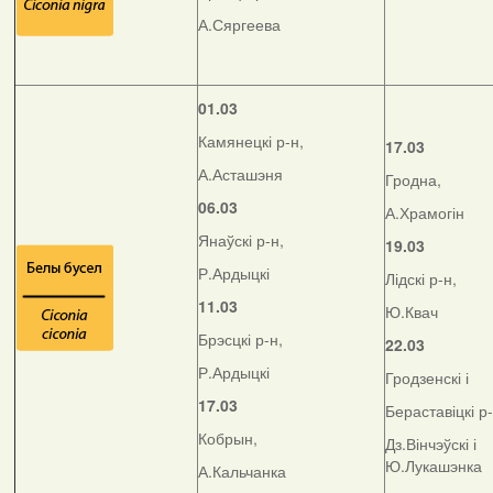
А.Сяргеева
01.03
Камянецкі р-н,
17.03
А.Асташэня
Гродна,
06.03
А.Храмогін
Янаўскі р-н,
19.03
Р.Ардыцкі
Лідскі р-н,
11.03
Ю.Квач
Брэсцкі р-н,
22.03
Р.Ардыцкі
Гродзенскі і
17.03
Бераставіцкі р
Кобрын,
Дз.Вінчэўскі і
Ю.Лукашэнка
А.Кальчанка