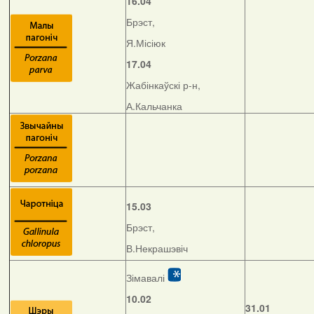
16.04
Брэст,
Я.Місіюк
17.04
Жабінкаўскі р-н,
А.Кальчанка
15.03
Брэст,
В.Некрашэвіч
Зімавалі
10.02
31.01