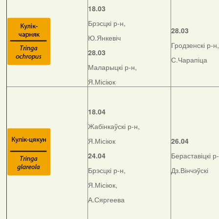
18.03
Брэсцкі р-н,
28.03
Ю.Янкевіч
Гродзенскі р-н,
28.03
С.Чарапіца
Маларыцкі р-н,
Я.Місіюк
18.04
Жабінкаўскі р-н,
Я.Місіюк
26.04
24.04
Бераставіцкі р-
Брэсцкі р-н,
Дз.Вінчэўскі
Я.Місіюк,
А.Сяргеева