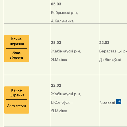
05.03
Кобрынскі р-н,
А.Кальчанка
28.03
22.03
Жабінкаўскі р-н,
Бераставіцкі р-
Я.Місіюк
Дз.Вінчэўскі
22.02
Жабінкаўскі р-н,
І.Юхноўскі і
Зімавалі
Я.Місіюк