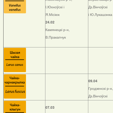
І.Юхноўскі і
Дз.Вінчэўскі
Я.Місіюк
і Ю.Лукашэнка
24.02
Камянецкі р-н,
В.Пракапчук
09.04
Гродзенскі р-н,
Дз.Вінчэўскі
07.03