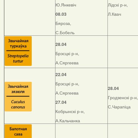
Ю.Янкевіч
Лідскі р-н,
08.03
Л.Квач
Бяроза,
С.Бобель
28.04
Брэсцкі р-н,
А.Сяргеева
22.04
Брэсцкі р-н,
28.04
А.Сяргеева
Гродзенскі р-н,
27.04
С.Чарапіца
Кобрынскі р-н,
А.Кальчанка