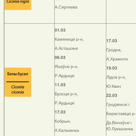
А.Сяргеева
01.03
Камянецкі р-н,
17.03
А.Асташэня
Гродна,
06.03
А.Храмогін
Янаўскі р-н,
19.03
Р.Ардыцкі
Лідскі р-н,
11.03
Ю.Квач
Брэсцкі р-н,
22.03
Р.Ардыцкі
Гродзенскі і
17.03
Бераставіцкі р
Кобрын,
Дз.Вінчэўскі і
Ю.Лукашэнка
А.Кальчанка