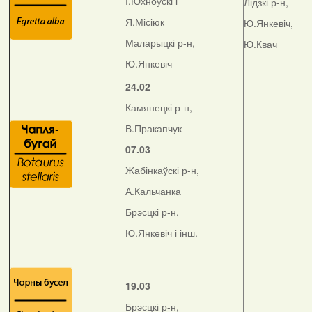
І.Юхноўскі і
Лідзкі р-н,
Я.Місіюк
Ю.Янкевіч,
Маларыцкі р-н,
Ю.Квач
Ю.Янкевіч
24.02
Камянецкі р-н,
В.Пракапчук
07.03
Жабінкаўскі р-н,
А.Кальчанка
Брэсцкі р-н,
Ю.Янкевіч і інш.
19.03
Брэсцкі р-н,