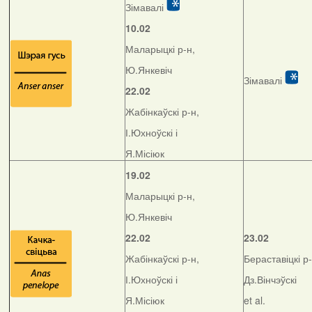
Зімавалі
10.02
Маларыцкі р-н,
Ю.Янкевіч
Зімавалі
22.02
Жабінкаўскі р-н,
І.Юхноўскі і
Я.Місіюк
19.02
Маларыцкі р-н,
Ю.Янкевіч
22.02
23.02
Жабінкаўскі р-н,
Бераставіцкі р-
І.Юхноўскі і
Дз.Вінчэўскі
Я.Місіюк
et al.