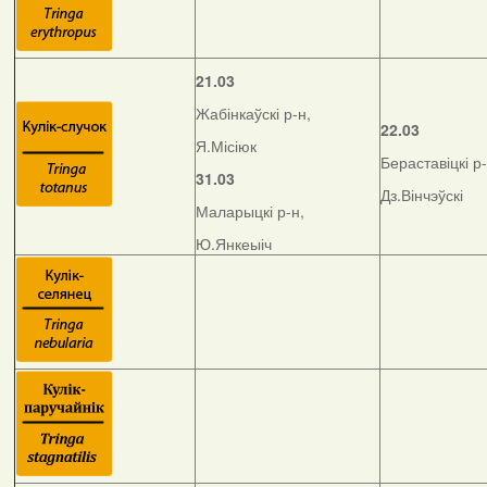
21.03
Жабінкаўскі р-н,
22.03
Я.Місіюк
Бераставіцкі р-
31.03
Дз.Вінчэўскі
Маларыцкі р-н,
Ю.Янкеыіч