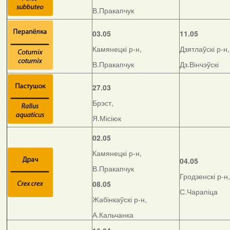
В.Пракапчук
03.05
11.05
Камянецкі р-н,
Дзятлаўскі р-н,
В.Пракапчук
Дз.Вінчэўскі
27.03
Брэст,
Я.Місіюк
02.05
Камянецкі р-н,
04.05
В.Пракапчук
Гродзенскі р-н,
08.05
С.Чарапіца
Жабінкаўскі р-н,
А.Кальчанка