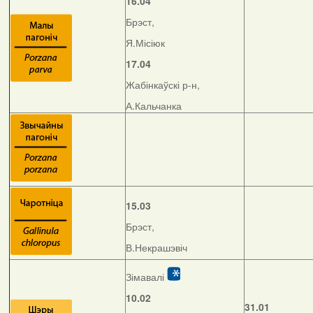
16.04
Брэст,
Я.Місіюк
17.04
Жабінкаўскі р-н,
А.Кальчанка
15.03
Брэст,
В.Некрашэвіч
Зімавалі
10.02
31.01