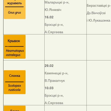
Маларыцкі р-н,
Бераставіцкі р-
Ю.Янкевіч
Дз.Вінчэўскі
16.02
і Ю.Лукашэнка
Брэсцкі р-н,
А.Сяргеева
29.02
Камянецкі р-н,
В.Пракапчук
10.03
Брэсцкі р-н,
А.Сяргеева