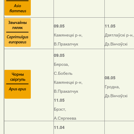
09.05
11.05
Камянецкі р-н,
Дзятлаўскі р-н,
В.Пракапчук
Дз.Вінчэўскі
09.05
Бяроза,
С.Бобель
08.05
Камянецкі р-н,
Гродна,
В.Пракапчук
Дз.Вінчэўскі
11.05
Брэст,
А.Сяргеева
11.04