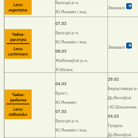
Брэсцкі р-н,
Зімавалі
Ю.Янкевіч і інш.
07.03
Брэсцкі р-н,
Ю.Янкевіч і інш.
Зімавалі
08.03
Жабінкаўскі р-н,
Я.Місіюк
29.02
04.03
Бераставіцкі р-
Брэст,
Дз.Вінчэўскі
Ю.Янкевіч
і Ю.Шашэнька
07.03
04.03
Брэсцкі р-н,
Гродна,
Ю.Янкевіч і інш.
Дз.Вінчэўскі