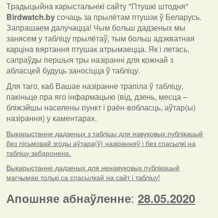
Традыцыйна карыстальнікі сайту "Птушкі штодня"
Birdwatch
.
by
сочаць за прылётам птушак ў Беларусь.
Запрашаем далучацца! Чым больш дадзеных мы
занясем у табліцу прылётаў, тым больш адэкватная
карціна вяртання птушак атрымаецца. Як і летась,
сапраўды першыя тры назіранні для кожнай з
абласцей будуць заносіцца ў табліцу.
Для таго, каб Вашае назіранне трапіла ў табліцу,
пакіньце пра яго інфармацыю (від, дзень, месца –
бліжэйшы населены пункт і раён-вобласць, аўтар(ы)
назірання) у каментарах
.
Выкарыстанне дадзеных з табліцы для навуковых публікацый
без пісьмовай згоды аўтара(ў) назіранняў і без спасылкі на
табліцу забаронена.
Выкарыстанне дадзеных для ненавуковых публікацый
магчымае толькі са спасылкай на сайт і табліцу!
:
Апошняе абнаўленне
28.05.2020