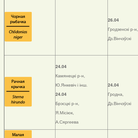
26.04
Гродзенскі р-н,
Дз.Вінчэўскі
24.04
Камянецкі р-н,
Ю.Янкевіч і інш.
24.04
24.04
Гродна,
Брэсцкі р-н,
Дз.Вінчэўскі
Я.Місіюк,
А.Сяргеева