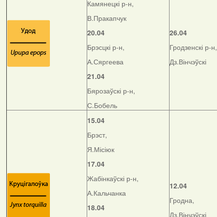
Камянецкі р-н,
В.Пракапчук
20.04
26.04
Брэсцкі р-н,
Гродзенскі р-н,
А.Сяргеева
Дз.Вінчэўскі
21.04
Бярозаўскі р-н,
С.Бобель
15.04
Брэст,
Я.Місіюк
17.04
Жабінкаўскі р-н,
12.04
А.Кальчанка
Гродна,
18.04
Дз.Вінчэўскі