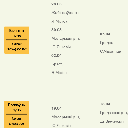
28.03
Жабінкаўскі р-н,
Я.Місіюк
30.03
05.04
Маларыцкі р-н,
Гродна,
Ю.Янкевіч
С.Чарапіца
02.04
Брэст,
Я.Місіюк
18.04
19.04
Гродзенскі р-н,
Маларыцкі р-н,
Дз.Вінчэўскі і
Ю.Янкевіч