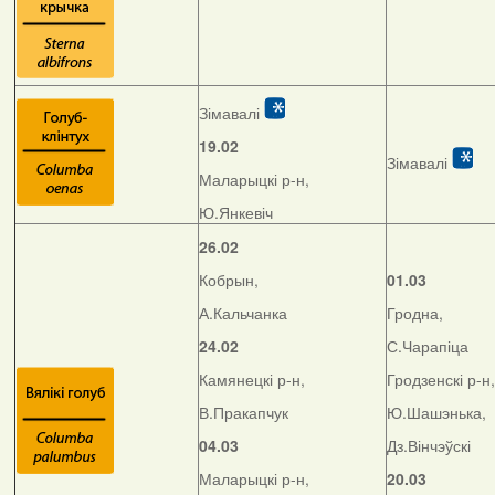
Зімавалі
19.02
Зімавалі
Маларыцкі р-н,
Ю.Янкевіч
26.02
Кобрын,
01.03
А.Кальчанка
Гродна,
24.02
С.Чарапіца
Камянецкі р-н,
Гродзенскі р-н,
В.Пракапчук
Ю.Шашэнька,
04.03
Дз.Вінчэўскі
Маларыцкі р-н,
20.03