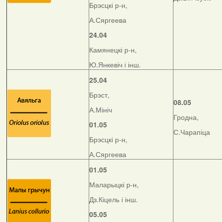
Брэсцкі р-н,
А.Сяргеева
24.04
Камянецкі р-н,
Ю.Янкевіч і інш.
25.04
Брэст,
08.05
А.Мініч
Гродна,
01.05
С.Чарапіца
Брэсцкі р-н,
А.Сяргеева
01.05
Маларыцкі р-н,
Дз.Кіцель і інш.
05.05