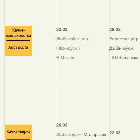
22.02
29.02
Жабінкаўскі р-н,
Бераставіцкі р-
І.Юхноўскі і
Дз.Вінчэўскі
Я.Місіюк
і Ю.Шашэнька
28.03
22.03
Жабінкаўскі і Маларыцкі