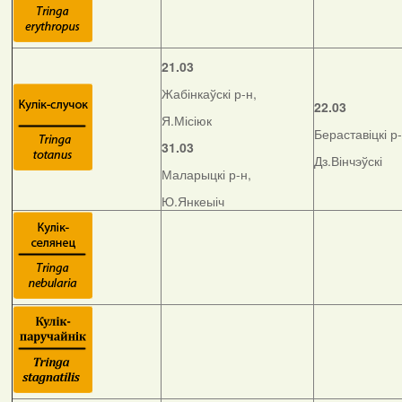
21.03
Жабінкаўскі р-н,
22.03
Я.Місіюк
Бераставіцкі р-
31.03
Дз.Вінчэўскі
Маларыцкі р-н,
Ю.Янкеыіч