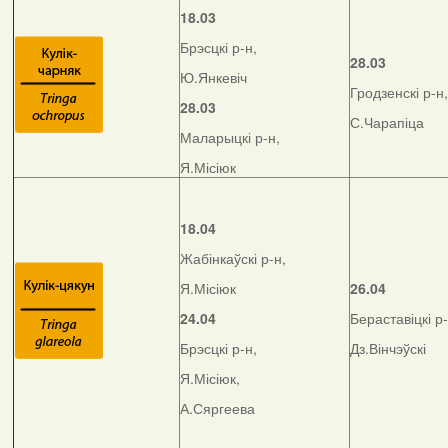
18.03
Брэсцкі р-н,
28.03
Ю.Янкевіч
Гродзенскі р-н,
28.03
С.Чарапіца
Маларыцкі р-н,
Я.Місіюк
18.04
Жабінкаўскі р-н,
Я.Місіюк
26.04
24.04
Бераставіцкі р-
Брэсцкі р-н,
Дз.Вінчэўскі
Я.Місіюк,
А.Сяргеева