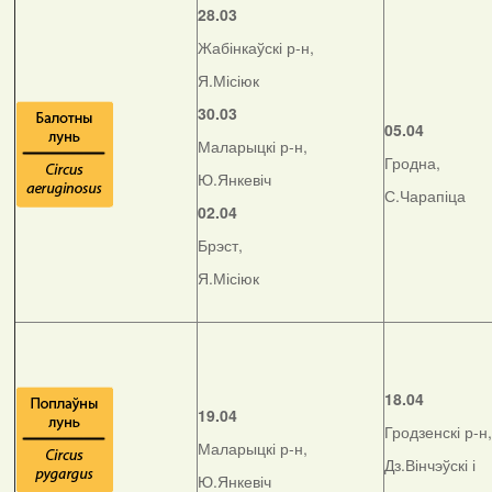
28.03
Жабінкаўскі р-н,
Я.Місіюк
30.03
05.04
Маларыцкі р-н,
Гродна,
Ю.Янкевіч
С.Чарапіца
02.04
Брэст,
Я.Місіюк
18.04
19.04
Гродзенскі р-н,
Маларыцкі р-н,
Дз.Вінчэўскі і
Ю.Янкевіч