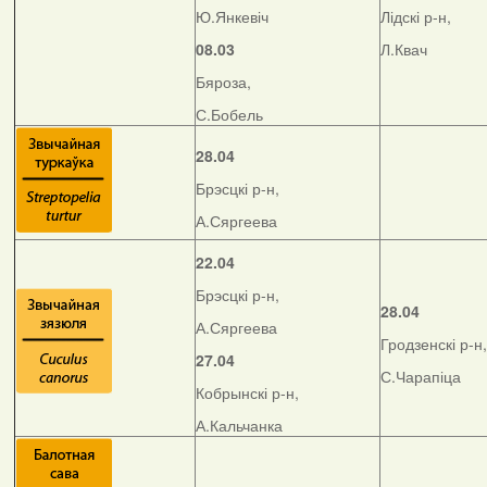
Ю.Янкевіч
Лідскі р-н,
08.03
Л.Квач
Бяроза,
С.Бобель
28.04
Брэсцкі р-н,
А.Сяргеева
22.04
Брэсцкі р-н,
28.04
А.Сяргеева
Гродзенскі р-н,
27.04
С.Чарапіца
Кобрынскі р-н,
А.Кальчанка