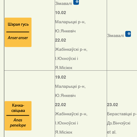
Зімавалі
10.02
Маларыцкі р-н,
Ю.Янкевіч
Зімавалі
22.02
Жабінкаўскі р-н,
І.Юхноўскі і
Я.Місіюк
19.02
Маларыцкі р-н,
Ю.Янкевіч
22.02
23.02
Жабінкаўскі р-н,
Бераставіцкі р-
І.Юхноўскі і
Дз.Вінчэўскі
Я.Місіюк
et al.