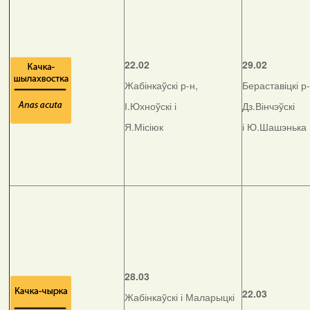
22.02
29.02
Жабінкаўскі р-н,
Бераставіцкі р-
І.Юхноўскі і
Дз.Вінчэўскі
Я.Місіюк
і Ю.Шашэнька
28.03
22.03
Жабінкаўскі і Маларыцкі