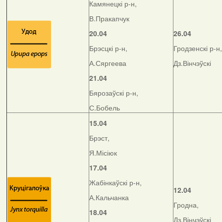
Камянецкі р-н,
В.Пракапчук
20.04
26.04
Брэсцкі р-н,
Гродзенскі р-н,
А.Сяргеева
Дз.Вінчэўскі
21.04
Бярозаўскі р-н,
С.Бобель
15.04
Брэст,
Я.Місіюк
17.04
Жабінкаўскі р-н,
12.04
А.Кальчанка
Гродна,
18.04
Дз.Вінчэўскі