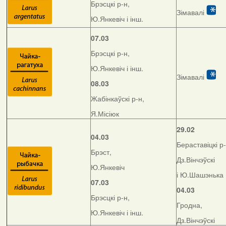
Брэсцкі р-н,
Зімавалі
Ю.Янкевіч і інш.
07.03
Брэсцкі р-н,
Ю.Янкевіч і інш.
Зімавалі
08.03
Жабінкаўскі р-н,
Я.Місіюк
29.02
04.03
Бераставіцкі р-
Брэст,
Дз.Вінчэўскі
Ю.Янкевіч
і Ю.Шашэнька
07.03
04.03
Брэсцкі р-н,
Гродна,
Ю.Янкевіч і інш.
Дз.Вінчэўскі