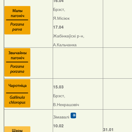
16.04
Брэст,
Я.Місіюк
17.04
Жабінкаўскі р-н,
А.Кальчанка
15.03
Брэст,
В.Некрашэвіч
Зімавалі
10.02
31.01