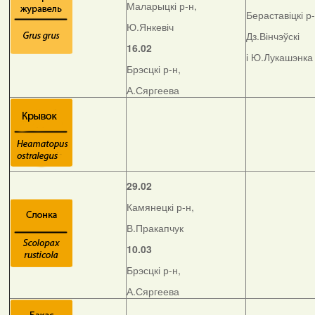
Маларыцкі р-н,
Бераставіцкі р-
Ю.Янкевіч
Дз.Вінчэўскі
16.02
і Ю.Лукашэнка
Брэсцкі р-н,
А.Сяргеева
29.02
Камянецкі р-н,
В.Пракапчук
10.03
Брэсцкі р-н,
А.Сяргеева