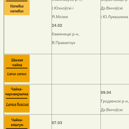
І.Юхноўскі і
Дз.Вінчэўскі
Я.Місіюк
і Ю.Лукашэнка
24.02
Камянецкі р-н,
В.Пракапчук
09.04
Гродзенскі р-н,
Дз.Вінчэўскі
07.03