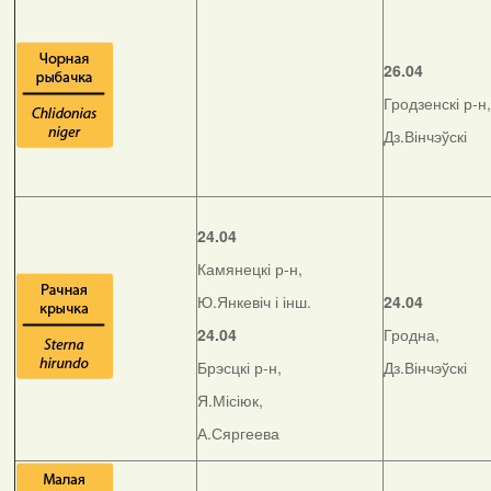
26.04
Гродзенскі р-н,
Дз.Вінчэўскі
24.04
Камянецкі р-н,
Ю.Янкевіч і інш.
24.04
24.04
Гродна,
Брэсцкі р-н,
Дз.Вінчэўскі
Я.Місіюк,
А.Сяргеева