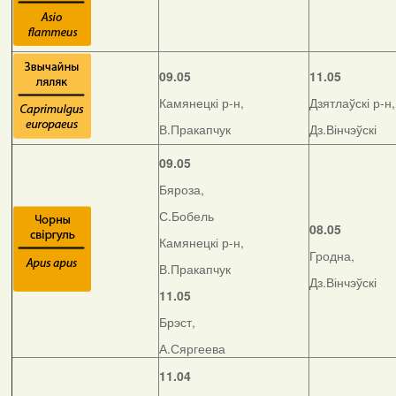
09.05
11.05
Камянецкі р-н,
Дзятлаўскі р-н,
В.Пракапчук
Дз.Вінчэўскі
09.05
Бяроза,
С.Бобель
08.05
Камянецкі р-н,
Гродна,
В.Пракапчук
Дз.Вінчэўскі
11.05
Брэст,
А.Сяргеева
11.04