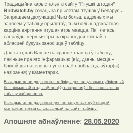
Традыцыйна карыстальнікі сайту "Птушкі штодня"
Birdwatch
.
by
сочаць за прылётам птушак ў Беларусь.
Запрашаем далучацца! Чым больш дадзеных мы
занясем у табліцу прылётаў, тым больш адэкватная
карціна вяртання птушак атрымаецца. Як і летась,
сапраўды першыя тры назіранні для кожнай з
абласцей будуць заносіцца ў табліцу.
Для таго, каб Вашае назіранне трапіла ў табліцу,
пакіньце пра яго інфармацыю (від, дзень, месца –
бліжэйшы населены пункт і раён-вобласць, аўтар(ы)
назірання) у каментарах
.
Выкарыстанне дадзеных з табліцы для навуковых публікацый
без пісьмовай згоды аўтара(ў) назіранняў і без спасылкі на
табліцу забаронена.
Выкарыстанне дадзеных для ненавуковых публікацый
магчымае толькі са спасылкай на сайт і табліцу!
:
Апошняе абнаўленне
28.05.2020