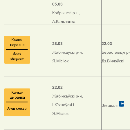
05.03
Кобрынскі р-н,
А.Кальчанка
28.03
22.03
Жабінкаўскі р-н,
Бераставіцкі р-
Я.Місіюк
Дз.Вінчэўскі
22.02
Жабінкаўскі р-н,
І.Юхноўскі і
Зімавалі
Я.Місіюк