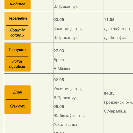
В.Пракапчук
03.05
11.05
Камянецкі р-н,
Дзятлаўскі р-н,
В.Пракапчук
Дз.Вінчэўскі
27.03
Брэст,
Я.Місіюк
02.05
Камянецкі р-н,
04.05
В.Пракапчук
Гродзенскі р-н,
08.05
С.Чарапіца
Жабінкаўскі р-н,
А.Кальчанка