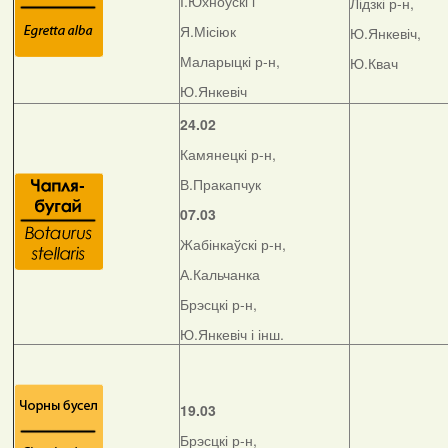
І.Юхноўскі і
Лідзкі р-н,
Я.Місіюк
Ю.Янкевіч,
Маларыцкі р-н,
Ю.Квач
Ю.Янкевіч
24.02
Камянецкі р-н,
В.Пракапчук
07.03
Жабінкаўскі р-н,
А.Кальчанка
Брэсцкі р-н,
Ю.Янкевіч і інш.
19.03
Брэсцкі р-н,