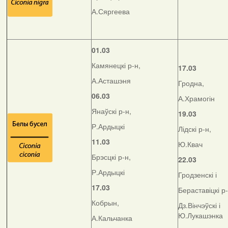
А.Сяргеева
01.03
Камянецкі р-н,
17.03
А.Асташэня
Гродна,
06.03
А.Храмогін
Янаўскі р-н,
19.03
Р.Ардыцкі
Лідскі р-н,
11.03
Ю.Квач
Брэсцкі р-н,
22.03
Р.Ардыцкі
Гродзенскі і
17.03
Бераставіцкі р
Кобрын,
Дз.Вінчэўскі і
Ю.Лукашэнка
А.Кальчанка