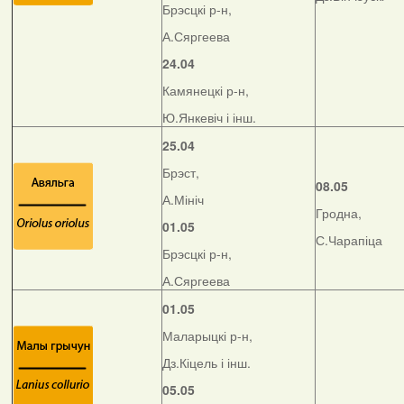
Брэсцкі р-н,
А.Сяргеева
24.04
Камянецкі р-н,
Ю.Янкевіч і інш.
25.04
Брэст,
08.05
А.Мініч
Гродна,
01.05
С.Чарапіца
Брэсцкі р-н,
А.Сяргеева
01.05
Маларыцкі р-н,
Дз.Кіцель і інш.
05.05