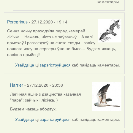
каментары.
Lighty
Peregrinus
- 27.12.2020 - 19:14
Сення ноччу праходзiла перад камерай
лiсiчка... Нажаль, нiхто не заўважыў... А калi
прыехаў i разгледзеў на снезе сляды - запiсу
начнога часу на серверы ўжо не было... Будзем чакаць,
павiнна прыйсцi!
Увайдзіце
ці
зарэгіструйцеся
каб пакідаць каментары.
Harrier
- 27.12.2020 - 23:58
Лагічная яшчэ з дзяцінства казачная
In
"пара": зайчык і лісічка. )
reply
to
Будзем чакаць абодвух.
by
Увайдзіце
ці
зарэгіструйцеся
каб пакідаць каментары.
Peregrinus