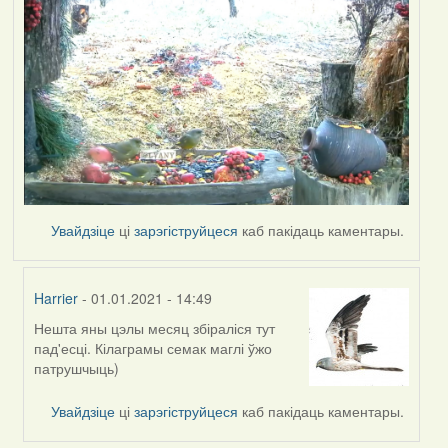
Увайдзіце
ці
зарэгіструйцеся
каб пакідаць каментары.
Harrier
- 01.01.2021 - 14:49
Нешта яны цэлы месяц збіраліся тут
In
пад'есці. Кілаграмы семак маглі ўжо
reply
патрушчыць)
to
by
Увайдзіце
ці
зарэгіструйцеся
каб пакідаць каментары.
Peregrinus