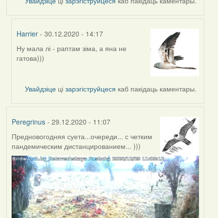
Увайдзіце
ці
зарэгіструйцеся
каб пакідаць каментары.
Harrier
- 30.12.2020 - 14:17
Ну мала лі - раптам зіма, а яна не
In
гатова)))
reply
to
by
Увайдзіце
ці
зарэгіструйцеся
каб пакідаць каментары.
Peregrinus
Peregrinus
- 29.12.2020 - 11:07
Предновогодняя суета...очереди... с четким
пандемическим дистанцированием... )))