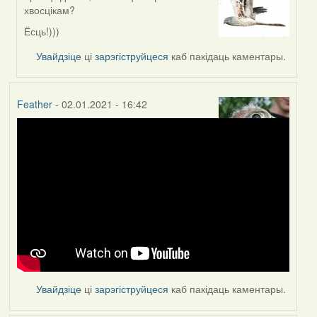
In
хвосцікам?
reply
to
Ёсць!)))
by
Увайдзіце
ці
зарэгіструйцеся
каб пакідаць каментары.
Peregrinus
Feather
- 02.01.2021 - 16:42
Увайдзіце
ці
зарэгіструйцеся
каб пакідаць каментары.