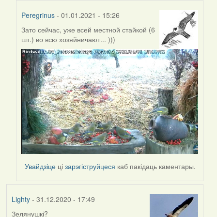
Peregrinus
- 01.01.2021 - 15:26
Зато сейчас, уже всей местной стайкой (6
In
шт.) во всю хозяйничают... )))
reply
to
by
Harrier
Увайдзіце
ці
зарэгіструйцеся
каб пакідаць каментары.
Lighty
- 31.12.2020 - 17:49
Зелянушкі?