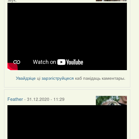
Увайдзіце
ці
зарэгіструйцеся
каб пакідаць каментары.
Feather
- 31.12.2020 - 11:29