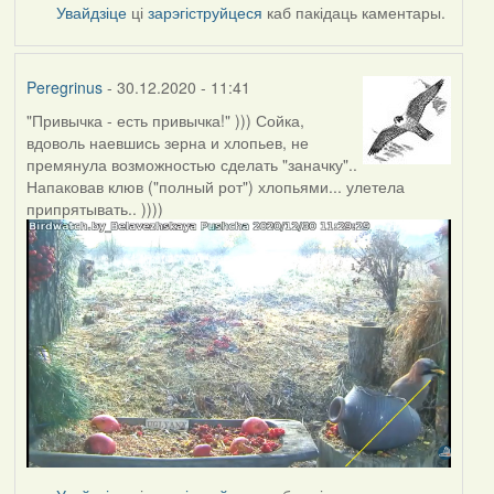
Увайдзіце
ці
зарэгіструйцеся
каб пакідаць каментары.
Peregrinus
- 30.12.2020 - 11:41
"Привычка - есть привычка!" ))) Сойка,
вдоволь наевшись зерна и хлопьев, не
премянула возможностью сделать "заначку"..
Напаковав клюв ("полный рот") хлопьями... улетела
припрятывать.. ))))