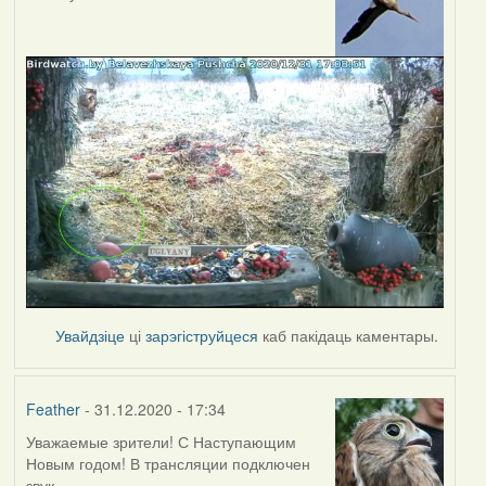
Увайдзіце
ці
зарэгіструйцеся
каб пакідаць каментары.
Feather
- 31.12.2020 - 17:34
Уважаемые зрители! С Наступающим
Новым годом! В трансляции подключен
звук.