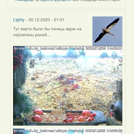
Lighty
- 30.12.2020 - 01:01
Тут варта было бы пачаць відэа на
In
паўхвіліны раней...
reply
to
by
Feather