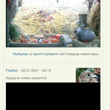
Увайдзіце
ці
зарэгіструйцеся
каб пакідаць каментары.
Feather
- 02.01.2021 - 00:10
Кукуруза сойке нравится)