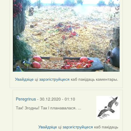
Увайдзіце
ці
зарэгіструйцеся
каб пакідаць каментары.
Peregrinus
- 30.12.2020 - 01:10
Так! Згодны! Так i планавалася. ...
In
reply
to
Увайдзіце
ці
зарэгіструйцеся
каб пакідаць
by