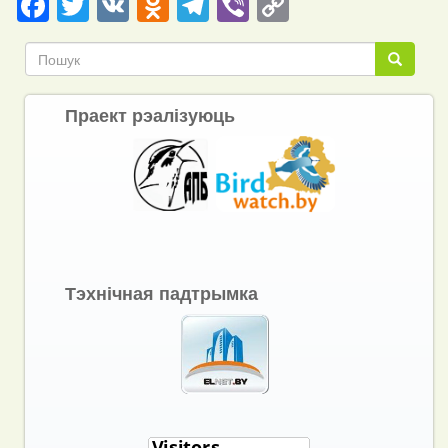
Facebook
Twitter
VK
Odnoklassniki
Telegram
Viber
Copy
Link
Пошук
Пошук
Праект рэалізуюць
Тэхнічная падтрымка