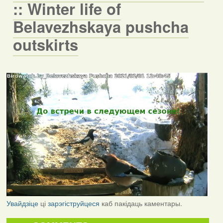
:: Winter life of
Belavezhskaya pushcha
outskirts
Увайдзіце
ці
зарэгіструйцеся
каб пакідаць каментары.