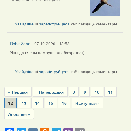
In
reply
to
by
Увайдзіце
ці
зарэгіструйцеся
каб пакідаць каментары.
Peregrinus
RobinZone
- 27.12.2020 - 13:53
Яны да вясны памруць ад абжорства))
In
reply
to
Увайдзіце
ці
зарэгіструйцеся
каб пакідаць каментары.
by
Peregrinus
Pagination
First
« Першая
Previous
‹ Папярэдняя
Page
8
Page
9
Page
10
Page
11
page
page
Current
12
Page
13
Page
14
Page
15
Page
16
Next
Наступная ›
page
page
Last
Апошняя »
page