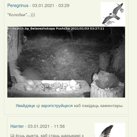
Peregrinus
- 03.01.2021 - 03:29
"Колобки"...)))
Увайдзіце
ці
зарэгіструйцеся
каб пакідаць каментары.
Harrier
- 03.01.2021 - 11:56
Ці ёсць дыета, каб стаць шарыкамі з