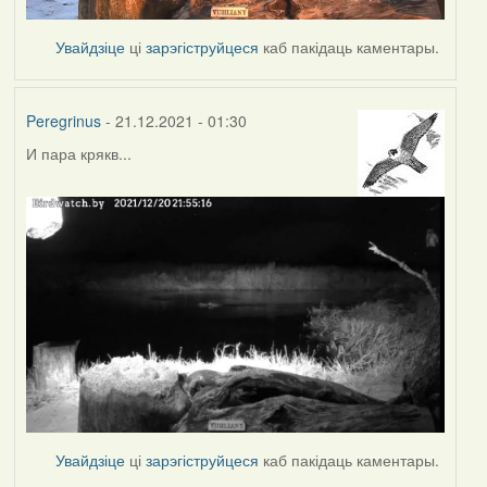
Увайдзіце
ці
зарэгіструйцеся
каб пакідаць каментары.
Peregrinus
- 21.12.2021 - 01:30
И пара крякв...
Увайдзіце
ці
зарэгіструйцеся
каб пакідаць каментары.