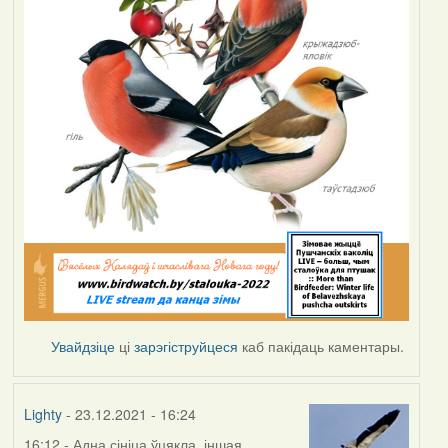
Увайдзіце
ці
зарэгіструйцеся
каб пакідаць каментары.
Lighty
- 23.12.2021 - 16:24
16:12 - Адна сініца ўцякла, іншая