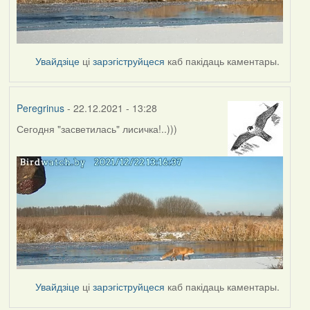
Увайдзіце
ці
зарэгіструйцеся
каб пакідаць каментары.
Peregrinus
- 22.12.2021 - 13:28
Сегодня "засветилась" лисичка!..)))
Увайдзіце
ці
зарэгіструйцеся
каб пакідаць каментары.