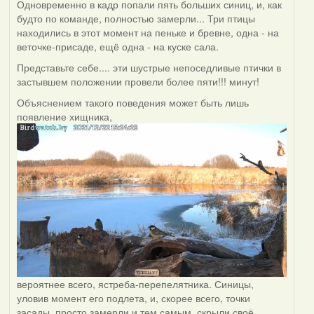
Одновременно в кадр попали пять больших синиц, и, как
будто по команде, полностью замерли... Три птицы
находились в этот момент на пеньке и бревне, одна - на
веточке-присаде, ещё одна - на куске сала.
Представьте себе.... эти шустрые непоседливые птички в
застывшем положении провели более пяти!!! минут!
Объяснением такого поведения может быть лишь
появление хищника,
вероятнее всего, ястреба-перепелятника. Синицы,
уловив момент его подлета, и, скорее всего, точки
засады, просто замерли и тем самым, скрыли своё