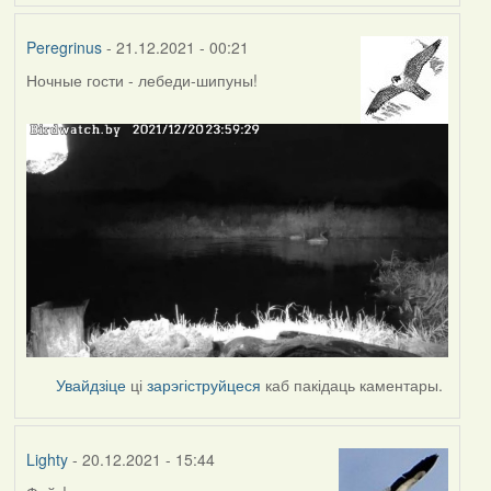
Peregrinus
- 21.12.2021 - 00:21
Ночные гости - лебеди-шипуны!
Увайдзіце
ці
зарэгіструйцеся
каб пакідаць каментары.
Lighty
- 20.12.2021 - 15:44