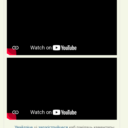
Увайдзіце
ці
зарэгіструйцеся
каб пакідаць каментары.