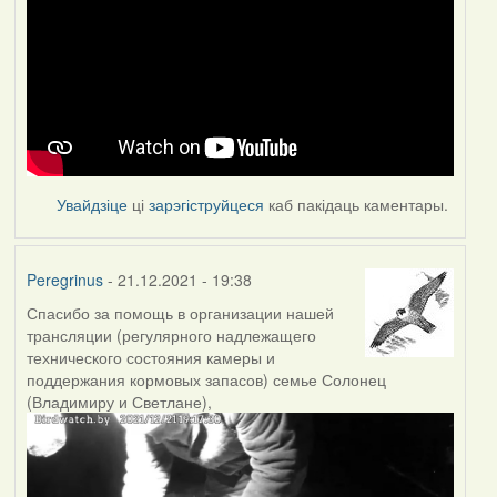
Увайдзіце
ці
зарэгіструйцеся
каб пакідаць каментары.
Peregrinus
- 21.12.2021 - 19:38
Спасибо за помощь в организации нашей
трансляции (регулярного надлежащего
технического состояния камеры и
поддержания кормовых запасов) семье Солонец
(Владимиру и Светлане),