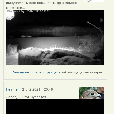
шипунами вместе попали в кадр в момент
кормёжки...
Увайдзіце
ці
зарэгіструйцеся
каб пакідаць каментары.
Feather
- 21.12.2021 - 20:46
Лебедь-шипун купается.