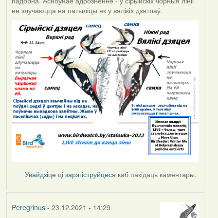
падобна. Асноўнае адрозненне - у сірыйскіх чорныя лініі
не злучаюцца на патыліцы як у вялікіх дзятлаў.
Увайдзіце
ці
зарэгіструйцеся
каб пакідаць каментары.
Peregrinus
- 23.12.2021 - 14:29