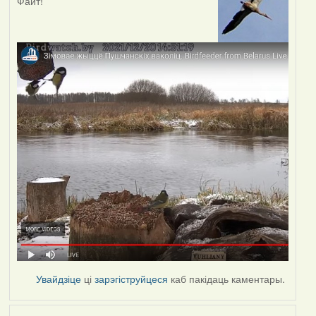
Файт!
Увайдзіце
ці
зарэгіструйцеся
каб пакідаць каментары.