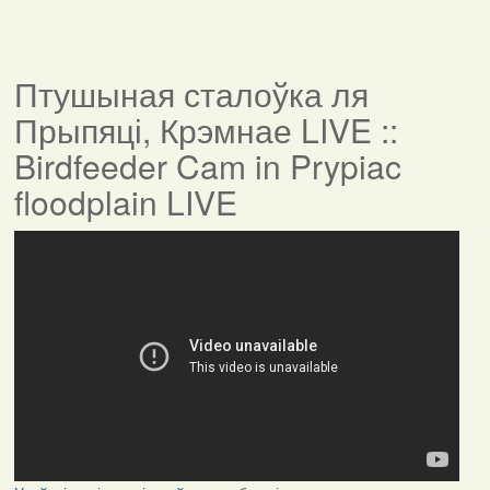
Птушыная сталоўка ля
Прыпяці, Крэмнае LIVE ::
Birdfeeder Cam in Prypiac
floodplain LIVE