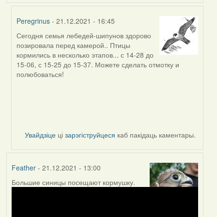
Peregrinus
- 21.12.2021 - 16:45
Сегодня семья лебедей-шипунов здорово
In
позировала перед камерой.. Птицы
reply
кормились в несколько этапов... с 14-28 до
to
15-06, с 15-25 до 15-37. Можете сделать отмотку и
by
полюбоваться!
Peregrinus
Увайдзіце
ці
зарэгіструйцеся
каб пакідаць каментары.
Feather
- 21.12.2021 - 13:00
Большие синицы посещают кормушку.