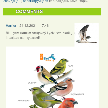
Увайдзіце
ці
зарэгіструйцеся
каб пакідаць каментары.
COMMENTS
Harrier
- 24.12.2021 - 17:46
Віншуем нашых гледачоў і ўсіх, хто любіць
і назірае за птушкамі!