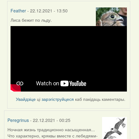
Feather
- 22.12.2021 - 13:50
Лиса бежит по льду.
In
reply
to
by
Peregrinus
Увайдзіце
ці
зарэгіструйцеся
каб пакідаць каментары.
Peregrinus
- 22.12.2021 - 00:25
Ночная жизнь традиционно насыщенная...
Что характерно, кряквы вместе с лебедями-