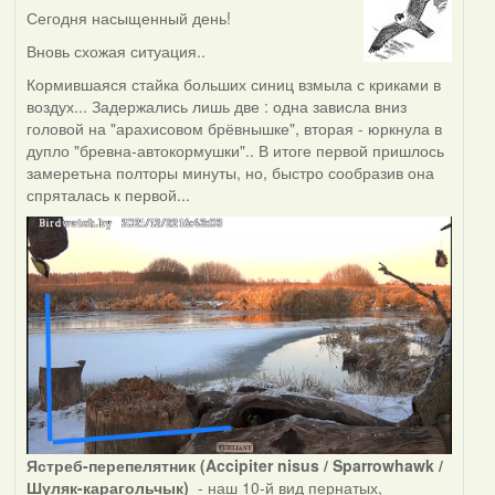
Сегодня насыщенный день!
Вновь схожая ситуация..
Кормившаяся стайка больших синиц взмыла с криками в
воздух... Задержались лишь две : одна зависла вниз
головой на "арахисовом брёвнышке", вторая - юркнула в
дупло "бревна-автокормушки".. В итоге первой пришлось
замеретьна полторы минуты, но, быстро сообразив она
спряталась к первой...
Ястреб-перепелятник (Accipiter nisus / Sparrowhawk /
Шуляк-карагольчык)
- наш 10-й вид пернатых,