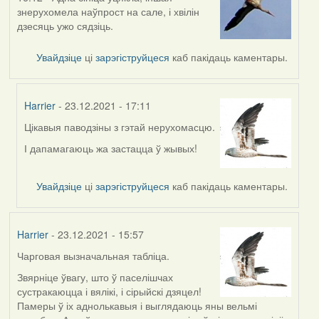
знерухомела наўпрост на сале, і хвілін
дзесяць ужо сядзіць.
Увайдзіце
ці
зарэгіструйцеся
каб пакідаць каментары.
Harrier
- 23.12.2021 - 17:11
Цікавыя паводзіны з гэтай нерухомасцю.
In
reply
І дапамагаюць жа застацца ў жывых!
to
by
Увайдзіце
ці
зарэгіструйцеся
каб пакідаць каментары.
Lighty
Harrier
- 23.12.2021 - 15:57
Чарговая вызначальная табліца.
Звярніце ўвагу, што ў паселішчах
сустракаюцца і вялікі, і сірыйскі дзяцел!
Памеры ў іх аднолькавыя і выглядаюць яны вельмі