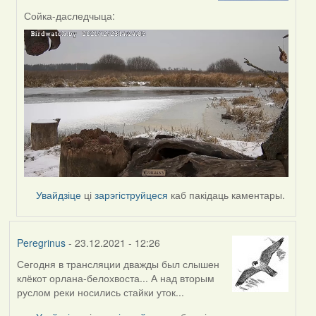
by
Сойка-даследчыца:
Peregrinus
Увайдзіце
ці
зарэгіструйцеся
каб пакідаць каментары.
Peregrinus
- 23.12.2021 - 12:26
Сегодня в трансляции дважды был слышен
клёкот орлана-белохвоста... А над вторым
руслом реки носились стайки уток...