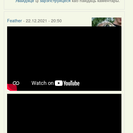
Увайдзіце
ці
зарэгіструйцеся
каб пакідаць каментары.
Feather
- 22.12.2021 - 20:50