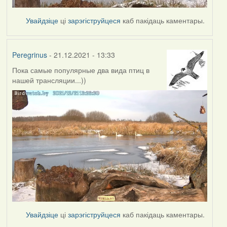
Увайдзіце
ці
зарэгіструйцеся
каб пакідаць каментары.
Peregrinus
- 21.12.2021 - 13:33
Пока самые популярные два вида птиц в
нашей трансляции...))
Увайдзіце
ці
зарэгіструйцеся
каб пакідаць каментары.