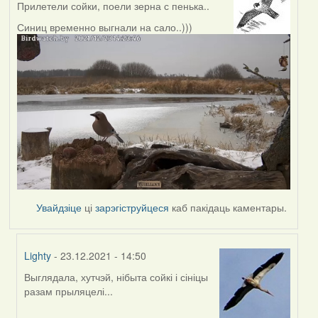
Прилетели сойки, поели зерна с пенька..
Синиц временно выгнали на сало..)))
Увайдзіце
ці
зарэгіструйцеся
каб пакідаць каментары.
Lighty
- 23.12.2021 - 14:50
Выглядала, хутчэй, нібыта сойкі і сініцы
In
разам прыляцелі...
reply
to