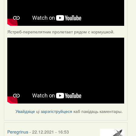
Ястреб-перепелятник пролетает рядом с кормушкой.
Увайдзіце
ці
зарэгіструйцеся
каб пакідаць каментары.
Peregrinus
- 22.12.2021 - 16:53