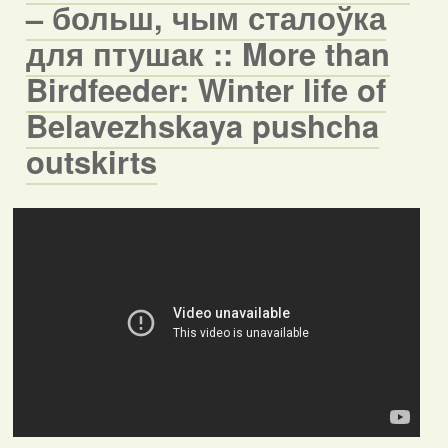
– больш, чым сталоўка
для птушак :: More than
Birdfeeder: Winter life of
Belavezhskaya pushcha
outskirts