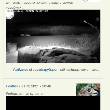
шипунами вместе попали в кадр в момент
кормёжки...
Увайдзіце
ці
зарэгіструйцеся
каб пакідаць каментары.
Feather
- 21.12.2021 - 20:46
Лебедь-шипун купается.