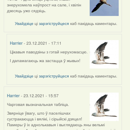
знерухомела наўпрост на сале, і хвілін
дзесяць ужо сядзіць.
Увайдзіце
ці
зарэгіструйцеся
каб пакідаць каментары.
Harrier
- 23.12.2021 - 17:11
Цікавыя паводзіны з гэтай нерухомасцю.
In
reply
І дапамагаюць жа застацца ў жывых!
to
by
Увайдзіце
ці
зарэгіструйцеся
каб пакідаць каментары.
Lighty
Harrier
- 23.12.2021 - 15:57
Чарговая вызначальная табліца.
Звярніце ўвагу, што ў паселішчах
сустракаюцца і вялікі, і сірыйскі дзяцел!
Памеры ў іх аднолькавыя і выглядаюць яны вельмі