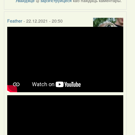
Увайдзіце
ці
зарэгіструйцеся
каб пакідаць каментары.
Feather
- 22.12.2021 - 20:50