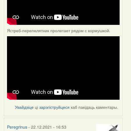
Ястреб-перепелятник пролетает рядом с кормушкой.
Увайдзіце
ці
зарэгіструйцеся
каб пакідаць каментары.
Peregrinus
- 22.12.2021 - 16:53