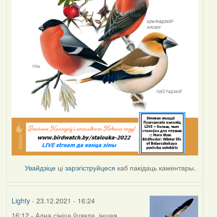
Увайдзіце
ці
зарэгіструйцеся
каб пакідаць каментары.
Lighty
- 23.12.2021 - 16:24
16:12 - Адна сініца ўцякла, іншая