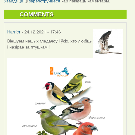
Увайдзіце
ці
зарэгіструйцеся
каб пакідаць каментары.
COMMENTS
Harrier
- 24.12.2021 - 17:46
Віншуем нашых гледачоў і ўсіх, хто любіць
і назірае за птушкамі!