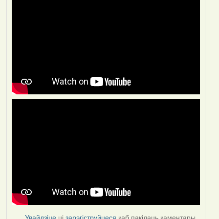
Увайдзіце
ці
зарэгіструйцеся
каб пакідаць каментары.