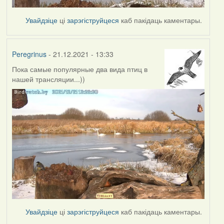
Увайдзіце
ці
зарэгіструйцеся
каб пакідаць каментары.
Peregrinus
- 21.12.2021 - 13:33
Пока самые популярные два вида птиц в
нашей трансляции...))
Увайдзіце
ці
зарэгіструйцеся
каб пакідаць каментары.