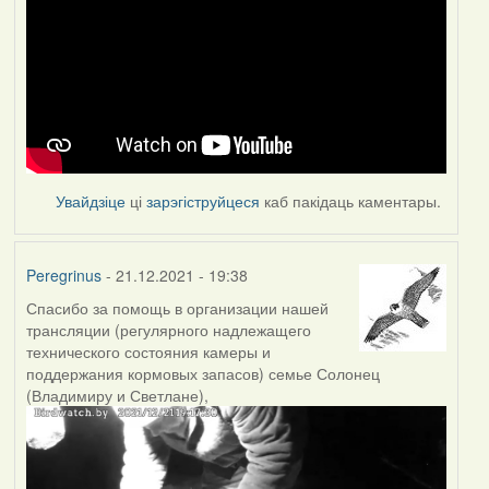
Увайдзіце
ці
зарэгіструйцеся
каб пакідаць каментары.
Peregrinus
- 21.12.2021 - 19:38
Спасибо за помощь в организации нашей
трансляции (регулярного надлежащего
технического состояния камеры и
поддержания кормовых запасов) семье Солонец
(Владимиру и Светлане),