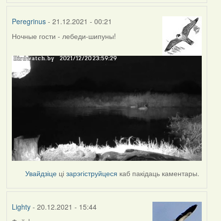
Peregrinus
- 21.12.2021 - 00:21
Ночные гости - лебеди-шипуны!
Увайдзіце
ці
зарэгіструйцеся
каб пакідаць каментары.
Lighty
- 20.12.2021 - 15:44