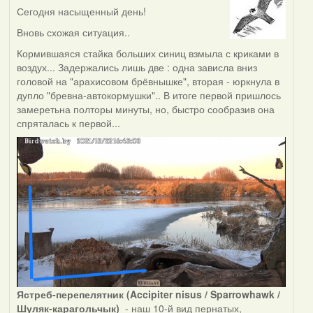
Сегодня насыщенный день!
Вновь схожая ситуация..
Кормившаяся стайка больших синиц взмыла с криками в
воздух... Задержались лишь две : одна зависла вниз
головой на "арахисовом брёвнышке", вторая - юркнула в
дупло "бревна-автокормушки".. В итоге первой пришлось
замеретьна полторы минуты, но, быстро сообразив она
спряталась к первой...
Ястреб-перепелятник (Accipiter nisus / Sparrowhawk /
Шуляк-карагольчык)
- наш 10-й вид пернатых,