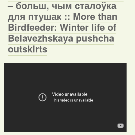
– больш, чым сталоўка
для птушак :: More than
Birdfeeder: Winter life of
Belavezhskaya pushcha
outskirts