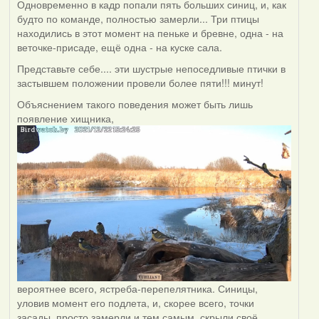
Одновременно в кадр попали пять больших синиц, и, как
будто по команде, полностью замерли... Три птицы
находились в этот момент на пеньке и бревне, одна - на
веточке-присаде, ещё одна - на куске сала.
Представьте себе.... эти шустрые непоседливые птички в
застывшем положении провели более пяти!!! минут!
Объяснением такого поведения может быть лишь
появление хищника,
вероятнее всего, ястреба-перепелятника. Синицы,
уловив момент его подлета, и, скорее всего, точки
засады, просто замерли и тем самым, скрыли своё