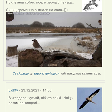
Прилетели сойки, поели зерна с пенька..
Синиц временно выгнали на сало..)))
Увайдзіце
ці
зарэгіструйцеся
каб пакідаць каментары.
Lighty
- 23.12.2021 - 14:50
Выглядала, хутчэй, нібыта сойкі і сініцы
In
разам прыляцелі...
reply
to