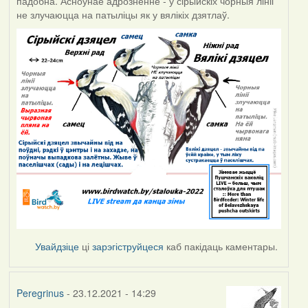
падобна. Асноўнае адрозненне - у сірыйскіх чорныя лініі
не злучаюцца на патыліцы як у вялікіх дзятлаў.
Увайдзіце
ці
зарэгіструйцеся
каб пакідаць каментары.
Peregrinus
- 23.12.2021 - 14:29