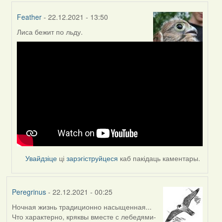
Feather
- 22.12.2021 - 13:50
Лиса бежит по льду.
In
reply
to
by
Peregrinus
Увайдзіце
ці
зарэгіструйцеся
каб пакідаць каментары.
Peregrinus
- 22.12.2021 - 00:25
Ночная жизнь традиционно насыщенная...
Что характерно, кряквы вместе с лебедями-