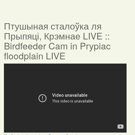
Птушыная сталоўка ля
Прыпяці, Крэмнае LIVE ::
Birdfeeder Cam in Prypiac
floodplain LIVE