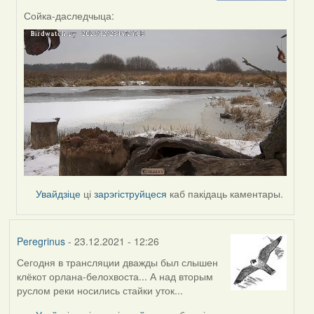
by
Сойка-даследчыца:
Peregrinus
Увайдзіце
ці
зарэгіструйцеся
каб пакідаць каментары.
Peregrinus
- 23.12.2021 - 12:26
Сегодня в трансляции дважды был слышен
клёкот орлана-белохвоста... А над вторым
руслом реки носились стайки уток...