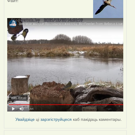
Файт!
Увайдзіце
ці
зарэгіструйцеся
каб пакідаць каментары.