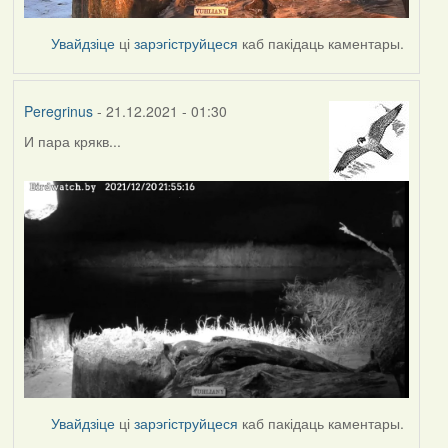
Увайдзіце
ці
зарэгіструйцеся
каб пакідаць каментары.
Peregrinus
- 21.12.2021 - 01:30
И пара крякв...
Увайдзіце
ці
зарэгіструйцеся
каб пакідаць каментары.