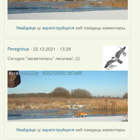
Увайдзіце
ці
зарэгіструйцеся
каб пакідаць каментары.
Peregrinus
- 22.12.2021 - 13:28
Сегодня "засветилась" лисичка!..)))
Увайдзіце
ці
зарэгіструйцеся
каб пакідаць каментары.