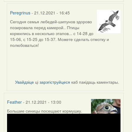
Peregrinus
- 21.12.2021 - 16:45
Сегодня семья лебедей-шипунов здорово
In
позировала перед камерой.. Птицы
reply
кормились в несколько этапов... с 14-28 до
to
15-06, с 15-25 до 15-37. Можете сделать отмотку и
by
полюбоваться!
Peregrinus
Увайдзіце
ці
зарэгіструйцеся
каб пакідаць каментары.
Feather
- 21.12.2021 - 13:00
Большие синицы посещают кормушку.