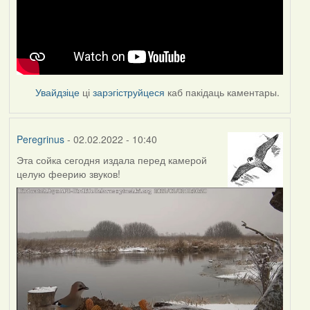
Увайдзіце
ці
зарэгіструйцеся
каб пакідаць каментары.
Peregrinus
- 02.02.2022 - 10:40
Эта сойка сегодня издала перед камерой
целую феерию звуков!