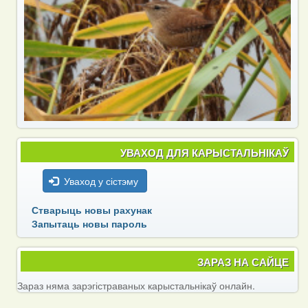
УВАХОД ДЛЯ КАРЫСТАЛЬНІКАЎ
Уваход у сістэму
Стварыць новы рахунак
Запытаць новы пароль
ЗАРАЗ НА САЙЦЕ
Зараз няма зарэгістраваных карыстальнікаў онлайн.