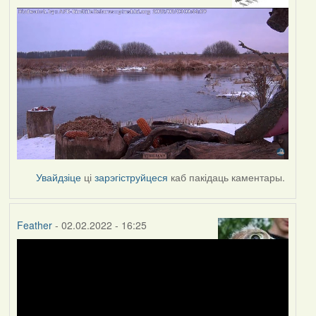
Увайдзіце
ці
зарэгіструйцеся
каб пакідаць каментары.
Feather
- 02.02.2022 - 16:25