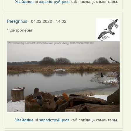
Увайдзіце
ці
зарэгіструйцеся
каб пакідаць каментары.
Peregrinus
- 04.02.2022 - 14:02
"Контролёры"
Увайдзіце
ці
зарэгіструйцеся
каб пакідаць каментары.