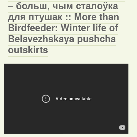
– больш, чым сталоўка
для птушак :: More than
Birdfeeder: Winter life of
Belavezhskaya pushcha
outskirts