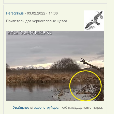
Peregrinus
- 03.02.2022 - 14:36
Прилетели два черноголовых щегла..
Увайдзіце
ці
зарэгіструйцеся
каб пакідаць каментары.