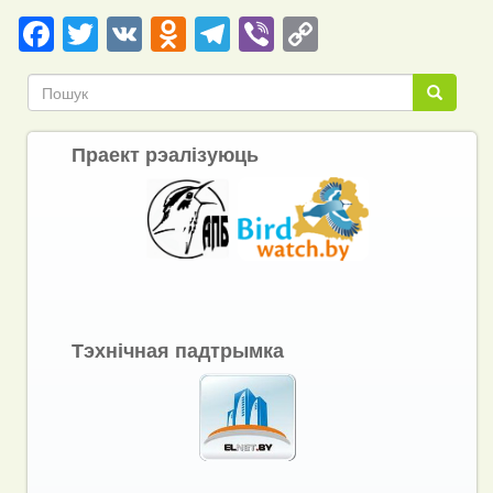
Facebook
Twitter
VK
Odnoklassniki
Telegram
Viber
Copy
Link
Пошук
Пошук
Праект рэалізуюць
Тэхнічная падтрымка