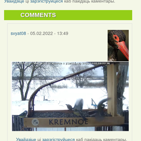
Увайдзіце
ці
зарэгіструйцеся
каб пакідаць каментары.
COMMENTS
svyat08
- 05.02.2022 - 13:49
In
reply
to
by
svyat08
Увайдзіце
ці
зарэгіструйцеся
каб пакідаць каментары.