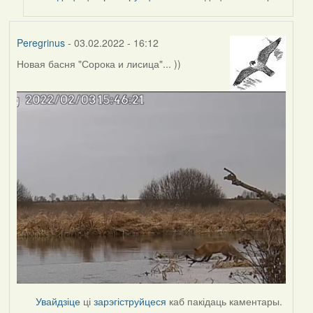
Peregrinus
- 03.02.2022 - 16:12
Новая басня "Сорока и лисица"... ))
Увайдзіце
ці
зарэгіструйцеся
каб пакідаць каментары.