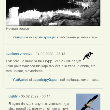
Ночная гостья
Увайдзіце
ці
зарэгіструйцеся
каб пакідаць каментары.
svetlana vranova
- 04.02.2022 - 23:13
Dyk pracuje kamera na Prypjci, ci nie? Na hetym
linku pakazvaiecca niejkaja tablička dlia zapauniennia, što
tam upisac, nieviadoma.
Увайдзіце
ці
зарэгіструйцеся
каб пакідаць каментары.
Lighty
- 05.02.2022 - 00:14
Я відэа бачу... (пакуль заўважыла два
In
віды вераб'ёў, вялікую і сінюю сініцу)