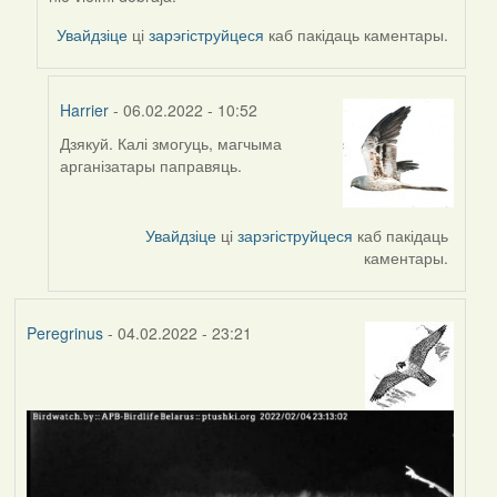
reply
to
Увайдзіце
ці
зарэгіструйцеся
каб пакідаць каментары.
by
Harrier
Harrier
- 06.02.2022 - 10:52
Дзякуй. Калі змогуць, магчыма
In
арганізатары паправяць.
reply
to
by
Увайдзіце
ці
зарэгіструйцеся
каб пакідаць
svetlana
каментары.
vranova
Peregrinus
- 04.02.2022 - 23:21