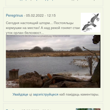
Peregrinus
- 05.02.2022 - 12:15
Сегодня настоящий шторм... Постояльцы
кормушки на местах! А над рекой гоняет стаи
уток орлан-белохвост...
Увайдзіце
ці
зарэгіструйцеся
каб пакідаць каментары.