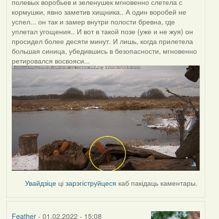
полевых воробьев и зеленушек мгновенно слетела с
кормушки, явно заметив хищника.. А один воробей не
успел... он так и замер внутри полости бревна, где
уплетал угощения.. И вот в такой позе (уже и не жуя) он
просидел более десяти минут. И лишь, когда прилетела
большая синица, убедившись в безопасности, мгновенно
ретировался восвояси...
Увайдзіце
ці
зарэгіструйцеся
каб пакідаць каментары.
Feather
- 01.02.2022 - 15:08