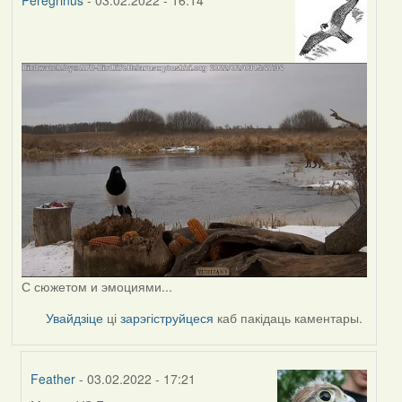
Peregrinus
- 03.02.2022 - 16:14
С сюжетом и эмоциями...
Увайдзіце
ці
зарэгіструйцеся
каб пакідаць каментары.
Feather
- 03.02.2022 - 17:21