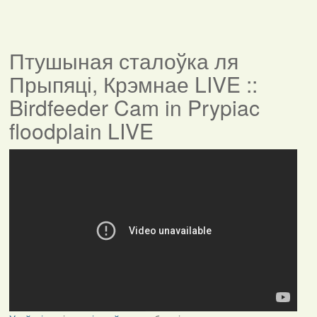
Птушыная сталоўка ля
Прыпяці, Крэмнае LIVE ::
Birdfeeder Cam in Prypiac
floodplain LIVE