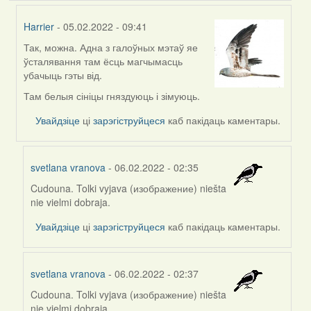
Harrier
- 05.02.2022 - 09:41
Так, можна. Адна з галоўных мэтаў яе
In
ўсталявання там ёсць магчымасць
reply
убачыць гэты від.
to
by
Там белыя сініцы гняздуюць і зімуюць.
svetlana
Увайдзіце
ці
зарэгіструйцеся
каб пакідаць каментары.
vranova
svetlana vranova
- 06.02.2022 - 02:35
Cudouna. Tolki vyjava (изображение) niešta
In
nie vielmi dobraja.
reply
to
Увайдзіце
ці
зарэгіструйцеся
каб пакідаць каментары.
by
Harrier
svetlana vranova
- 06.02.2022 - 02:37
Cudouna. Tolki vyjava (изображение) niešta
In
nie vielmi dobraja.