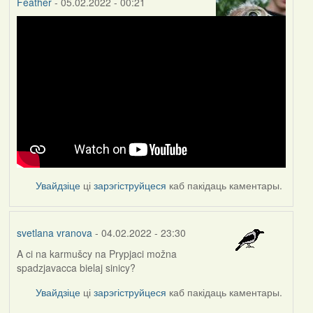
Feather
- 05.02.2022 - 00:21
Увайдзіце
ці
зарэгіструйцеся
каб пакідаць каментары.
svetlana vranova
- 04.02.2022 - 23:30
A ci na karmušcy na Prypjaci možna
spadzjavacca bielaj sinicy?
Увайдзіце
ці
зарэгіструйцеся
каб пакідаць каментары.