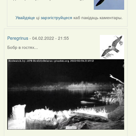
reply
to
by
Увайдзіце
ці
зарэгіструйцеся
каб пакідаць каментары.
svetlana
vranova
Peregrinus
- 04.02.2022 - 21:55
Бобр в гостях...