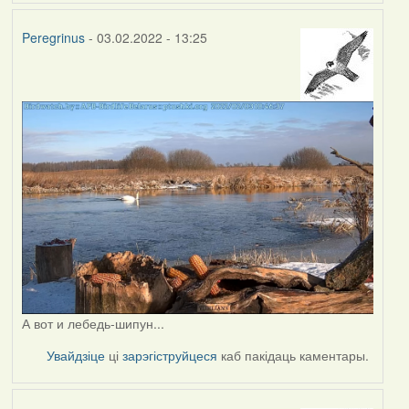
Peregrinus
- 03.02.2022 - 13:25
А вот и лебедь-шипун...
Увайдзіце
ці
зарэгіструйцеся
каб пакідаць каментары.