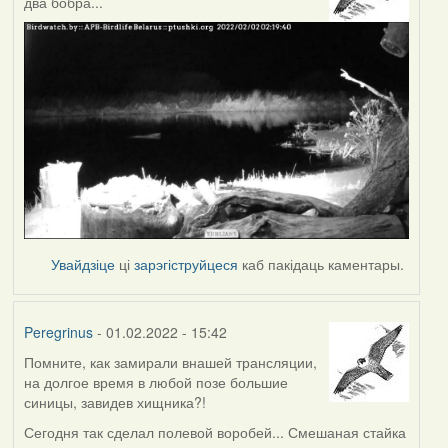
два бобра...
Увайдзіце
ці
зарэгіструйцеся
каб пакідаць каментары.
Peregrinus
- 01.02.2022 - 15:42
Помните, как замирали внашей трансляции,
на долгое время в любой позе большие
синицы, завидев хищника?!
Сегодня так сделал полевой воробей... Смешаная стайка