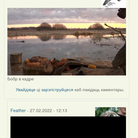
Бобр в кадре
Увайдзіце
ці
зарэгіструйцеся
каб пакідаць каментары.
Feather
- 27.02.2022 - 12:13
In
reply
to