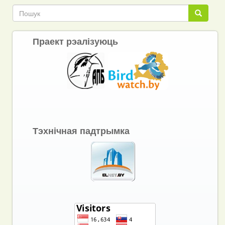
Пошук
Пошук
Праект рэалізуюць
Тэхнічная падтрымка