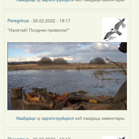
Peregrinus
- 26.02.2022 - 19:17
"Налетай! Полдник привезли!"
Увайдзіце
ці
зарэгіструйцеся
каб пакідаць каментары.