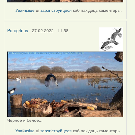
Увайдзіце
ці
зарэгіструйцеся
каб пакідаць каментары.
Peregrinus
- 27.02.2022 - 11:58
Черное и белое...
Увайдзіце
ці
зарэгіструйцеся
каб пакідаць каментары.