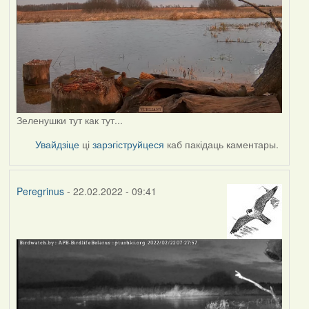
Зеленушки тут как тут...
Увайдзіце
ці
зарэгіструйцеся
каб пакідаць каментары.
Peregrinus
- 22.02.2022 - 09:41