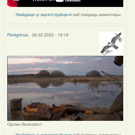
Увайдзіце
ці
зарэгіструйцеся
каб пакідаць каментары.
Peregrinus
- 26.02.2022 - 19:19
Орлан-белохвост
Увайдзіце
ці
зарэгіструйцеся
каб пакідаць каментары.