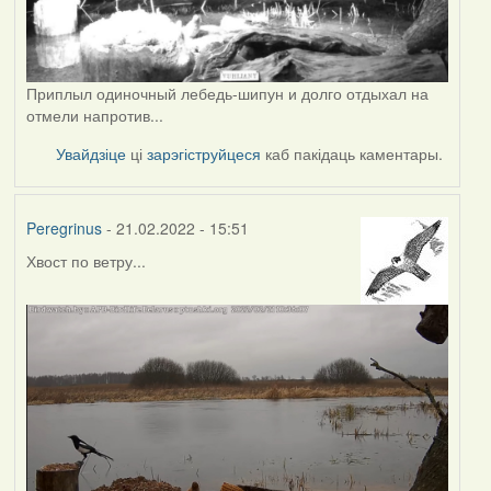
Приплыл одиночный лебедь-шипун и долго отдыхал на
отмели напротив...
Увайдзіце
ці
зарэгіструйцеся
каб пакідаць каментары.
Peregrinus
- 21.02.2022 - 15:51
Хвост по ветру...