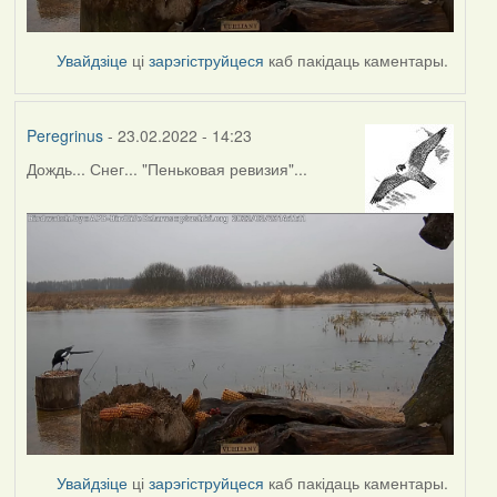
Увайдзіце
ці
зарэгіструйцеся
каб пакідаць каментары.
Peregrinus
- 23.02.2022 - 14:23
Дождь... Снег... "Пеньковая ревизия"...
Увайдзіце
ці
зарэгіструйцеся
каб пакідаць каментары.