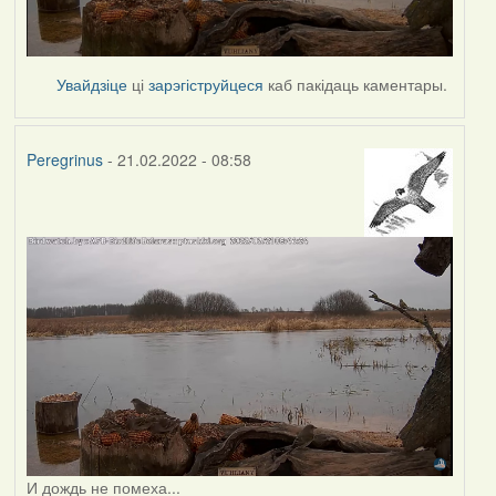
Увайдзіце
ці
зарэгіструйцеся
каб пакідаць каментары.
Peregrinus
- 21.02.2022 - 08:58
И дождь не помеха...