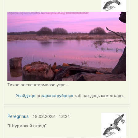
Тихое послештормовое утро...
Увайдзіце
ці
зарэгіструйцеся
каб пакідаць каментары.
Peregrinus
- 19.02.2022 - 12:24
"Штурмовой отряд"