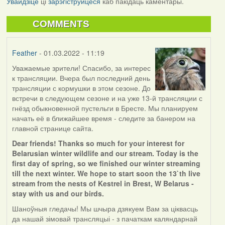
Увайдзіце
ці
зарэгіструйцеся
каб пакідаць каментары.
COMMENTS
Feather
- 01.03.2022 - 11:19
Уважаемые зрители! Спасибо, за интерес
к трансляции. Вчера был последний день
трансляции с кормушки в этом сезоне. До
встречи в следующем сезоне и на уже 13-й трансляции с
гнёзд обыкновенной пустельги в Бресте. Мы планируем
начать её в ближайшее время - следите за банером на
главной странице сайта.
Dear friends! Thanks so much for your interest for
Belarusian winter wildlife and our stream. Today is the
first day of spring, so we finished our winter streaming
till the next winter. We hope to start soon the 13`th live
stream from the nests of Kestrel in Brest, W Belarus -
stay with us and our birds.
Шаноўныя гледачы! Мы шчыра дзякуем Вам за ціквасць
да нашай зімовай трансляцыі - з пачаткам каляндарнай