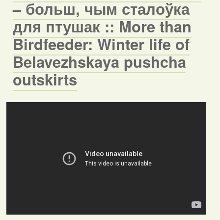
– больш, чым сталоўка
для птушак :: More than
Birdfeeder: Winter life of
Belavezhskaya pushcha
outskirts