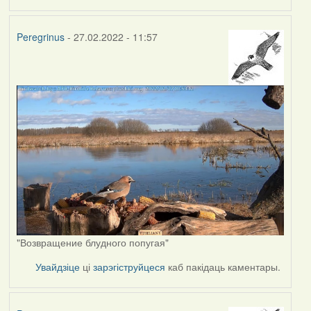
Peregrinus
- 27.02.2022 - 11:57
"Возвращение блудного попугая"
Увайдзіце
ці
зарэгіструйцеся
каб пакідаць каментары.