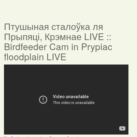
Птушыная сталоўка ля
Прыпяці, Крэмнае LIVE ::
Birdfeeder Cam in Prypiac
floodplain LIVE