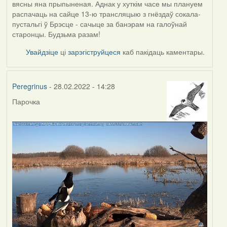
вясны яна прыпыненая. Аднак у хуткім часе мы плануем
распачаць на сайце 13-ю трансляцыю з гнёздаў сокала-
пустальгі ў Брэсце - сачыце за банэрам на галоўнай
старонцы. Будзьма разам!
Увайдзіце
ці
зарэгіструйцеся
каб пакідаць каментары.
Peregrinus
- 28.02.2022 - 14:28
Парочка