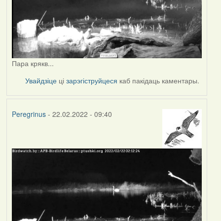
Пара крякв...
Увайдзіце
ці
зарэгіструйцеся
каб пакідаць каментары.
Peregrinus
- 22.02.2022 - 09:40