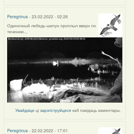
Peregrinus
- 23.02.2022 - 02:26
Одиночный лебедь-шипун проплыл вверх по
течению...
Увайдзіце
ці
зарэгіструйцеся
каб пакідаць каментары.
Peregrinus
- 22.02.2022 - 17:01