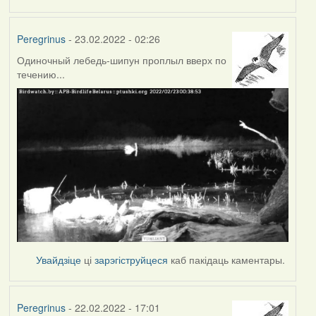
Peregrinus
- 23.02.2022 - 02:26
Одиночный лебедь-шипун проплыл вверх по
течению...
Увайдзіце
ці
зарэгіструйцеся
каб пакідаць каментары.
Peregrinus
- 22.02.2022 - 17:01