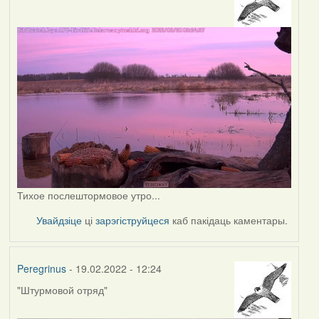
Тихое послештормовое утро...
Увайдзіце
ці
зарэгіструйцеся
каб пакідаць каментары.
Peregrinus
- 19.02.2022 - 12:24
"Штурмовой отряд"