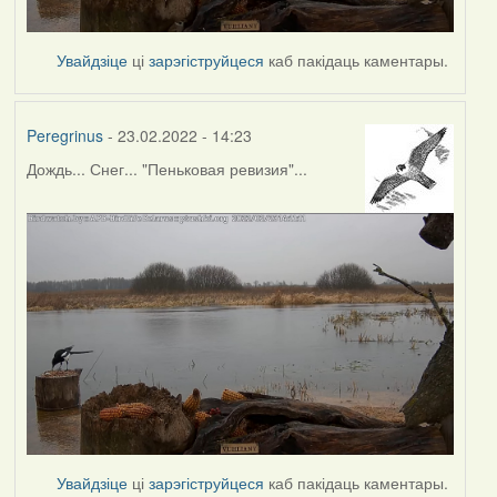
Увайдзіце
ці
зарэгіструйцеся
каб пакідаць каментары.
Peregrinus
- 23.02.2022 - 14:23
Дождь... Снег... "Пеньковая ревизия"...
Увайдзіце
ці
зарэгіструйцеся
каб пакідаць каментары.