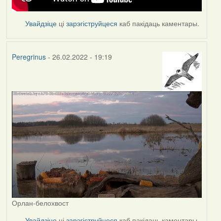
Увайдзіце
ці
зарэгіструйцеся
каб пакідаць каментары.
Peregrinus
- 26.02.2022 - 19:19
Орлан-белохвост
Увайдзіце
ці
зарэгіструйцеся
каб пакідаць каментары.