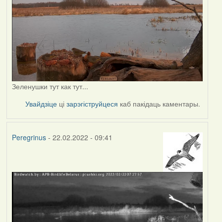
Зеленушки тут как тут...
Увайдзіце
ці
зарэгіструйцеся
каб пакідаць каментары.
Peregrinus
- 22.02.2022 - 09:41