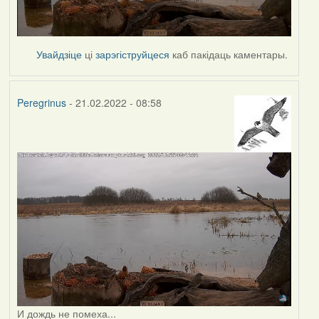
Увайдзіце
ці
зарэгіструйцеся
каб пакідаць каментары.
Peregrinus
- 21.02.2022 - 08:58
И дождь не помеха...