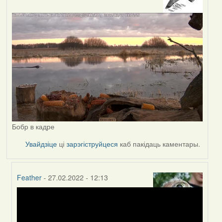
Бобр в кадре
Увайдзіце
ці
зарэгіструйцеся
каб пакідаць каментары.
Feather
- 27.02.2022 - 12:13
In
reply
to