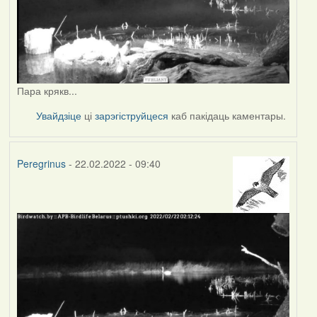
Пара крякв...
Увайдзіце
ці
зарэгіструйцеся
каб пакідаць каментары.
Peregrinus
- 22.02.2022 - 09:40