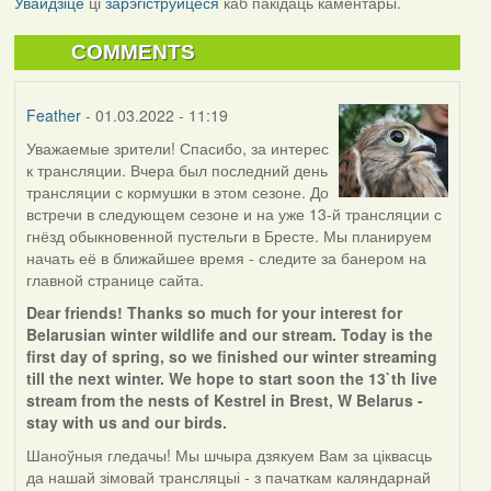
Увайдзіце
ці
зарэгіструйцеся
каб пакідаць каментары.
COMMENTS
Feather
- 01.03.2022 - 11:19
Уважаемые зрители! Спасибо, за интерес
к трансляции. Вчера был последний день
трансляции с кормушки в этом сезоне. До
встречи в следующем сезоне и на уже 13-й трансляции с
гнёзд обыкновенной пустельги в Бресте. Мы планируем
начать её в ближайшее время - следите за банером на
главной странице сайта.
Dear friends! Thanks so much for your interest for
Belarusian winter wildlife and our stream. Today is the
first day of spring, so we finished our winter streaming
till the next winter. We hope to start soon the 13`th live
stream from the nests of Kestrel in Brest, W Belarus -
stay with us and our birds.
Шаноўныя гледачы! Мы шчыра дзякуем Вам за ціквасць
да нашай зімовай трансляцыі - з пачаткам каляндарнай