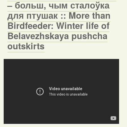
– больш, чым сталоўка
для птушак :: More than
Birdfeeder: Winter life of
Belavezhskaya pushcha
outskirts