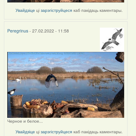
Увайдзіце
ці
зарэгіструйцеся
каб пакідаць каментары.
Peregrinus
- 27.02.2022 - 11:58
Черное и белое...
Увайдзіце
ці
зарэгіструйцеся
каб пакідаць каментары.