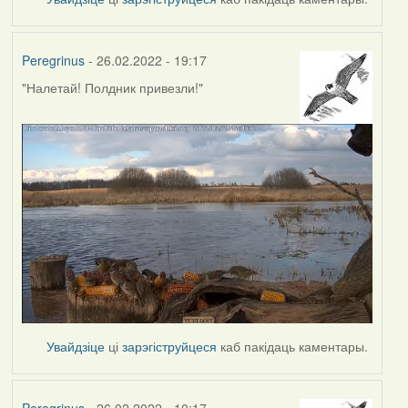
Peregrinus
- 26.02.2022 - 19:17
"Налетай! Полдник привезли!"
Увайдзіце
ці
зарэгіструйцеся
каб пакідаць каментары.