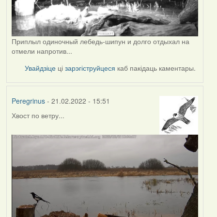
Приплыл одиночный лебедь-шипун и долго отдыхал на
отмели напротив...
Увайдзіце
ці
зарэгіструйцеся
каб пакідаць каментары.
Peregrinus
- 21.02.2022 - 15:51
Хвост по ветру...