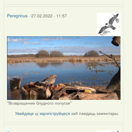
Peregrinus
- 27.02.2022 - 11:57
"Возвращение блудного попугая"
Увайдзіце
ці
зарэгіструйцеся
каб пакідаць каментары.