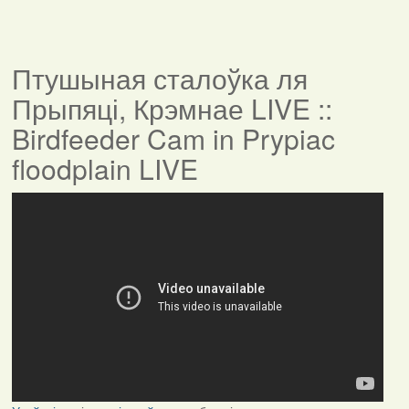
Птушыная сталоўка ля
Прыпяці, Крэмнае LIVE ::
Birdfeeder Cam in Prypiac
floodplain LIVE