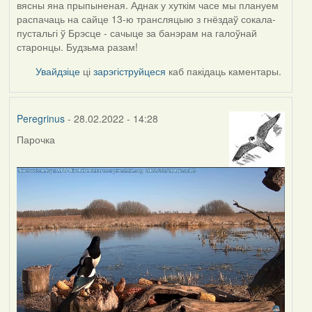
вясны яна прыпыненая. Аднак у хуткім часе мы плануем
распачаць на сайце 13-ю трансляцыю з гнёздаў сокала-
пустальгі ў Брэсце - сачыце за банэрам на галоўнай
старонцы. Будзьма разам!
Увайдзіце
ці
зарэгіструйцеся
каб пакідаць каментары.
Peregrinus
- 28.02.2022 - 14:28
Парочка