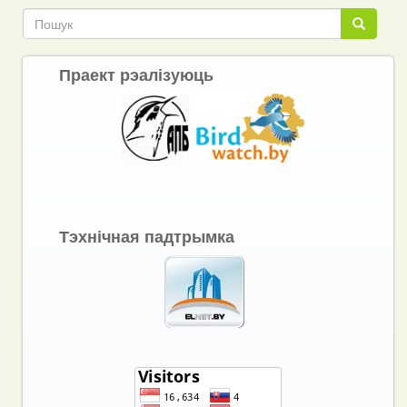
Пошук
Пошук
Праект рэалізуюць
Тэхнічная падтрымка