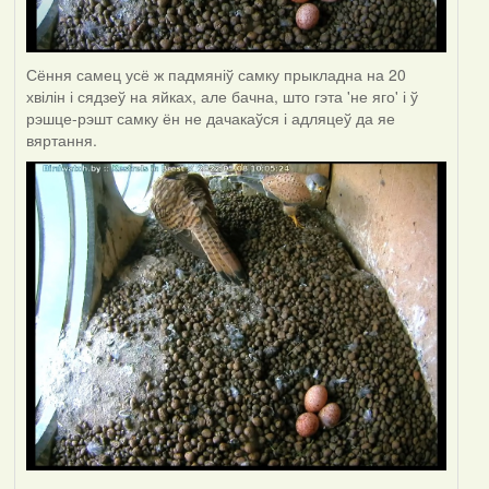
Сёння самец усё ж падмяніў самку прыкладна на 20
хвілін і сядзеў на яйках, але бачна, што гэта 'не яго' і ў
рэшце-рэшт самку ён не дачакаўся і адляцеў да яе
вяртання.