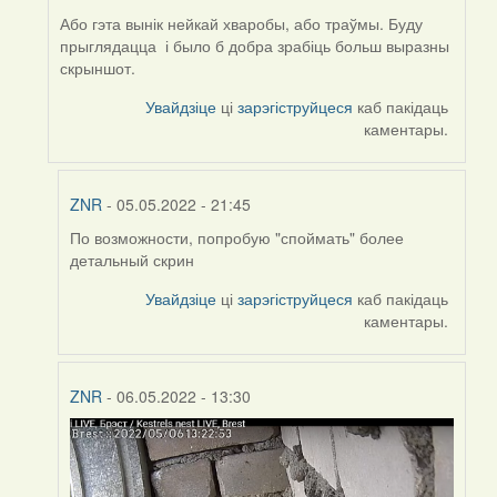
ZNR
Або гэта вынік нейкай хваробы, або траўмы. Буду
прыглядацца і было б добра зрабіць больш выразны
скрыншот.
Увайдзіце
ці
зарэгіструйцеся
каб пакідаць
каментары.
ZNR
- 05.05.2022 - 21:45
По возможности, попробую "споймать" более
In
детальный скрин
reply
to
Увайдзіце
ці
зарэгіструйцеся
каб пакідаць
by
каментары.
Harrier
ZNR
- 06.05.2022 - 13:30
In
reply
to