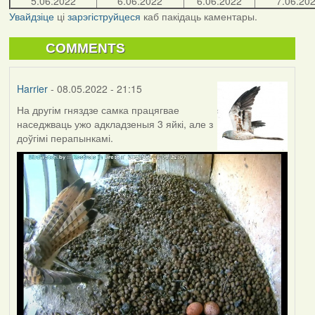
5.06.2022
6.06.2022
6.06.2022
7.06.20
Увайдзіце
ці
зарэгіструйцеся
каб пакідаць каментары.
COMMENTS
Harrier
- 08.05.2022 - 21:15
На другім гняздзе самка працягвае
наседжваць ужо адкладзеныя 3 яйкі, але з
доўгімі перапынкамі.