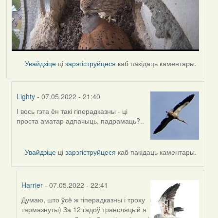
Увайдзіце
ці
зарэгіструйцеся
каб пакідаць каментары.
Lighty
- 07.05.2022 - 21:40
І вось гэта ён такі гіперадказны - ці
In
проста аматар адпачыць, падрамаць?..
reply
to
by
Увайдзіце
ці
зарэгіструйцеся
каб пакідаць каментары.
Harrier
Harrier
- 07.05.2022 - 22:41
Думаю, што ўсё ж гіперадказны і троху
In
тармазнуты) За 12 гадоў трансляцый я
reply