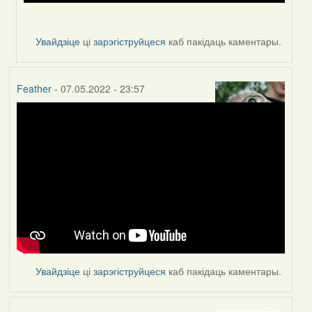
Увайдзіце
ці
зарэгіструйцеся
каб пакідаць каментары.
Feather
- 07.05.2022 - 23:57
Увайдзіце
ці
зарэгіструйцеся
каб пакідаць каментары.