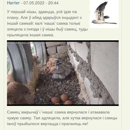
Harrier
- 07.05.2022 - 20:44
У першай нішы, здаецца, усё ідзе па
плану. Але ў абед здарыўся інцыдэнт з
іншай самкай: калі 'наша' самка толькі
зляцела з гнязда і ў нішы быў самец, туды
прыляцела іншая самка.
Самец закрычаў і 'наша' самка вярнулася і атакавала
чужую самку. Тая адляцела, але хутка вярнулася і самцы
ізноў прыйшлося вяртацца і праганяць яе!