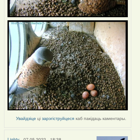
Увайдзіце
ці
зарэгіструйцеся
каб пакідаць каментары.
Lighty
- 07.05.2022 - 18:38