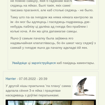
не помню самцоў, якія б гадзінамі маглі
to
сядзець на яйках. Былі такія, якіх самкі
by
таксама праганялі, але каб столькі сядзець - не было.
Lighty
Таму што па-за гняздом жа няма ніякага кантролю за
ім -ён мог бы адляцець і пасядзець-падрамаць дзе-
небудзь паблізу ці далёка ад гнязда без праблем і
колькі хоча. А ён жа ціпа дапамагае самцы.
Яшчэ ў самым пачатку была заўвжна яго
надзвычайная клапатлівасць, бо ён шмат часу сядзеў з
самкай у гняздзе яшчэ да пачатку адкладкі ёй яек.
Увайдзіце
ці
зарэгіструйцеся
каб пакідаць каментары.
Harrier
- 07.05.2022 - 20:39
У другой нішы практычна 'па плану' самка
адклала сёння 3-е яйка і працягвае
наседжваць з доўгімі перапынкамі.