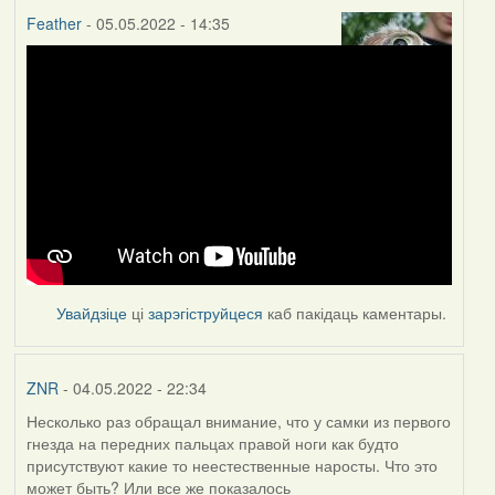
Feather
- 05.05.2022 - 14:35
Увайдзіце
ці
зарэгіструйцеся
каб пакідаць каментары.
ZNR
- 04.05.2022 - 22:34
Несколько раз обращал внимание, что у самки из первого
гнезда на передних пальцах правой ноги как будто
присутствуют какие то неестественные наросты. Что это
может быть? Или все же показалось