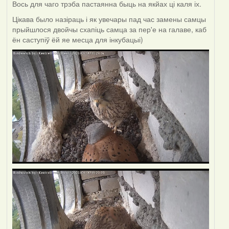
Вось для чаго трэба пастаянна быць на якйах ці каля іх.
Цікава было назіраць і як увечары пад час замены самцы
прыйшлося двойчы схапіць самца за пер'е на галаве, каб
ён саступіў ёй яе месца для інкубацыі)