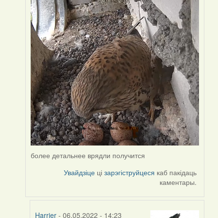
by
Harrier
более детальнее врядли получится
Увайдзіце
ці
зарэгіструйцеся
каб пакідаць
каментары.
Harrier
- 06.05.2022 - 14:23