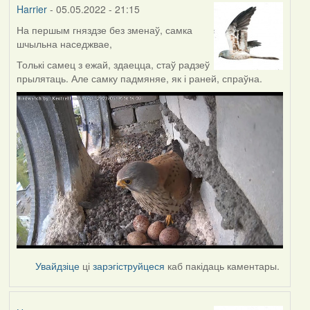
Harrier
- 05.05.2022 - 21:15
На першым гняздзе без зменаў, самка
шчыльна наседжвае,
Толькі самец з ежай, здаецца, стаў радзеў
прылятаць. Але самку падмяняе, як і раней, спраўна.
Увайдзіце
ці
зарэгіструйцеся
каб пакідаць каментары.