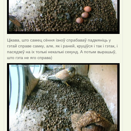
Цікава, што самец сёння ізноў спрабаваў падмяніць у
гэтай справе самку, але, як і раней, круціўся і так і гэтак, і
пасядзеў на іх толькі некалькі секунд. А потым вырашыў,
што гэта не яго справа)