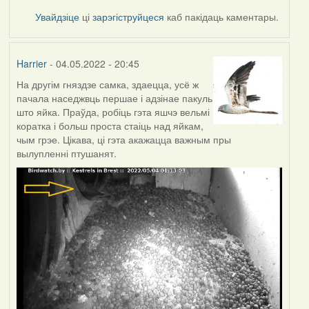
Увайдзіце
ці
зарэгіструйцеся
каб пакідаць каментары.
Harrier
- 04.05.2022 - 20:45
На другім гняздзе самка, здаецца, усё ж
пачала наседжвць першае і адзінае пакуль
што яйка. Праўда, робіць гэта яшчэ вельмі
коратка і больш проста стаіць над яйкам,
чым грэе. Цікава, ці гэта акажацца важным пры
вылупленні птушанят.