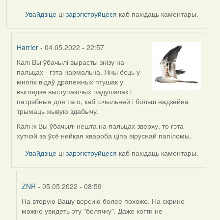
Увайдзіце
ці
зарэгіструйцеся
каб пакідаць каментары.
Harrier
- 04.05.2022 - 22:57
Калі Вы ўбачылі вырасты знізу на
In
пальцах - гэта нармальна. Яны ёсць у
reply
многіх відаў драпежных птушак у
to
выглядзе выступаючых падушачак і
by
патрэбныя для таго, каб шчыльней і больш надзейна
ZNR
трымаць жывую здабычу.
Калі ж Вы ўбачылі нешта на пальцах зверху, то гэта
хутчэй за ўсё нейкая хвароба ціпа віруснай папіломы.
Увайдзіце
ці
зарэгіструйцеся
каб пакідаць каментары.
ZNR
- 05.05.2022 - 08:59
На вторую Вашу версию более похоже. На скрине
In
можно увидеть эту "болячку". Даже когти не
reply