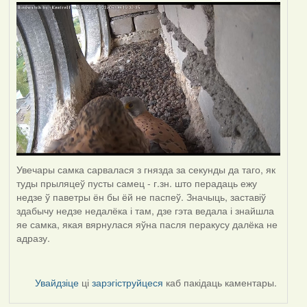
Увечары самка сарвалася з гнязда за секунды да таго, як
туды прыляцеў пусты самец - г.зн. што перадаць ежу
недзе ў паветры ён бы ёй не паспеў. Значыць, заставіў
здабычу недзе недалёка і там, дзе гэта ведала і знайшла
яе самка, якая вярнулася яўна пасля перакусу далёка не
адразу.
Увайдзіце
ці
зарэгіструйцеся
каб пакідаць каментары.