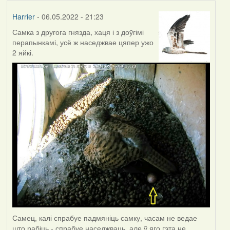
Harrier
- 06.05.2022 - 21:23
Самка з другога гнязда, хаця і з доўгімі
перапынкамі, усё ж наседжвае цяпер ужо
2 яйкі.
Самец, калі спрабуе падмяніць самку, часам не ведае
што рабіць - спрабуе наседжваць, але ў яго гэта не