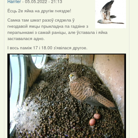
Harrier
- 05.05.2022 - 21:13
Ёсць 2е яйка на другім гняздзе!
Самка там шмат разоў сядзела ў
гнездавой ямцы прыкладна па гадзіне з
перапынкамі з самай раніцы, але ўставала і яйка
заставалася адно.
І вось паміж 17 і 18.00 з'явілася другое.