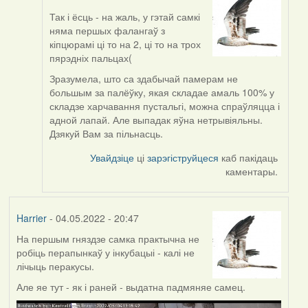
Так і ёсць - на жаль, у гэтай самкі
In
няма першых фалангаў з
reply
кіпцюрамі ці то на 2, ці то на трох
to
пярэдніх пальцах(
by
ZNR
Зразумела, што са здабычай памерам не
большым за палёўку, якая складае амаль 100% у
складзе харчавання пустальгі, можна спраўляцца і
адной лапай. Але выпадак яўна нетрывіяльны.
Дзякуй Вам за пільнасць.
Увайдзіце
ці
зарэгіструйцеся
каб пакідаць
каментары.
Harrier
- 04.05.2022 - 20:47
На першым гняздзе самка практычна не
робіць перапынкаў у інкубацыі - калі не
лічыць перакусы.
Але яе тут - як і раней - выдатна падмяняе самец.