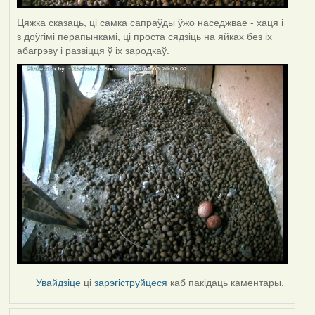
Цяжка сказаць, ці самка сапраўды ўжо наседжвае - хаця і
з доўгімі перапынкамі, ці проста сядзіць на яйках без іх
абагрэву і развіцця ў іх зародкаў.
Увайдзіце
ці
зарэгіструйцеся
каб пакідаць каментары.