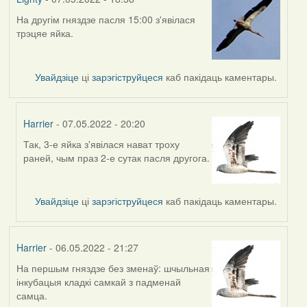
На другім гняздзе пасля 15:00 з'явілася
трэцяе яйка.
Увайдзіце
ці
зарэгіструйцеся
каб пакідаць каментары.
Harrier
- 07.05.2022 - 20:20
Так, 3-е яйка з'явілася нават троху
In
раней, чым праз 2-е сутак пасля другога.
reply
to
by
Увайдзіце
ці
зарэгіструйцеся
каб пакідаць каментары.
Lighty
Harrier
- 06.05.2022 - 21:27
На першым гняздзе без зменаў: шчыльная
інкубацыя кладкі самкай з падменай
самца.