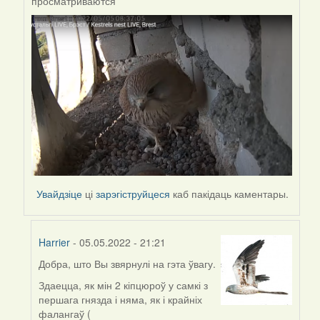
просматриваются
to
by
Harrier
Увайдзіце
ці
зарэгіструйцеся
каб пакідаць каментары.
Harrier
- 05.05.2022 - 21:21
Добра, што Вы звярнулі на гэта ўвагу.
In
reply
Здаецца, як мін 2 кіпцюроў у самкі з
to
першага гнязда і няма, як і крайніх
by
фалангаў (