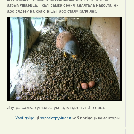
атрымліваецца. І калі самка сёння адлятала надоўга, ён
або сядзеў на краю нішы, або стаяў каля яек.
Заўтра самка хутчэй за ўсё адкладзе тут 3-е яйка.
Увайдзіце
ці
зарэгіструйцеся
каб пакідаць каментары.