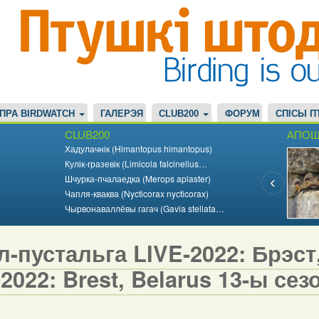
ПРА BIRDWATCH
ГАЛЕРЭЯ
CLUB200
ФОРУМ
СПІСЫ П
CLUB200
АПОШ
Хадулачнік (Himantopus himantopus)
Кулік-гразевік (Limicola falcinellus…
Шчурка-пчалаедка (Merops apiaster)
Чапля-кваква (Nycticorax nycticorax)
Чырвонаваллёвы гагач (Gavia stellata…
-пустальга LIVE-2022: Брэст, 
2022: Brest, Belarus 13-ы сезо