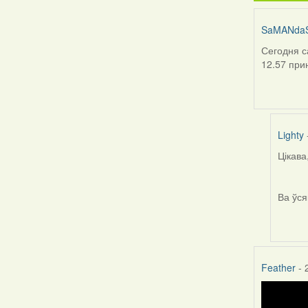
SaMANda
Сегодня с
12.57 при
Lighty
Цікава
In
reply
to
Ва ўся
by
SaMA
Feather
- 