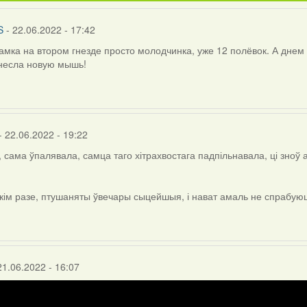
S
- 22.06.2022 - 17:42
амка на втором гнезде просто молодчинка, уже 12 полёвок. А днем 
несла новую мышь!
- 22.06.2022 - 19:22
, сама ўпалявала, самца таго хітрахвостага падпільнавала, ці зноў 
кім разе, птушаняты ўвечары сыцейшыя, і нават амаль не спрабую
NdaS
21.06.2022 - 16:07