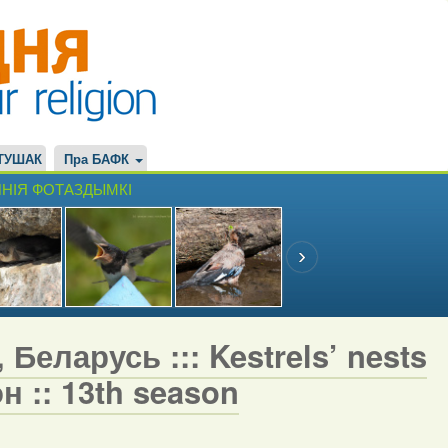
ТУШАК
Пра БАФК
НІЯ ФОТАЗДЫМКІ
Беларусь ::: Kestrels’ nests
н :: 13th season