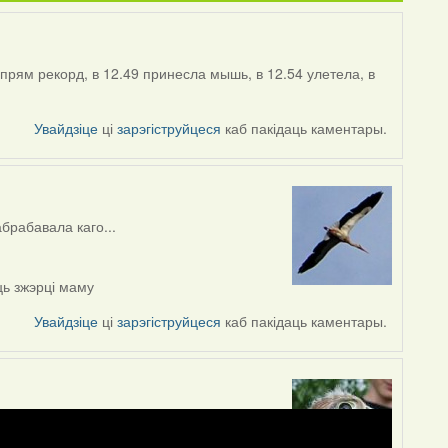
прям рекорд, в 12.49 принесла мышь, в 12.54 улетела, в
Увайдзіце
ці
зарэгіструйцеся
каб пакідаць каментары.
абрабавала каго...
ць зжэрці маму
Увайдзіце
ці
зарэгіструйцеся
каб пакідаць каментары.