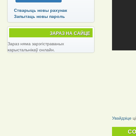
Стварыць новы рахунак
Запытаць новы пароль
ЗАРАЗ НА САЙЦЕ
Зараз няма зарэгістраваных
карыстальнікаў онлайн.
Увайдзіце
ц
C