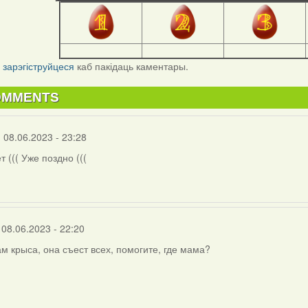
і
зарэгіструйцеся
каб пакідаць каментары.
OMMENTS
 08.06.2023 - 23:28
т ((( Уже поздно (((
на
 08.06.2023 - 22:20
ам крыса, она съест всех, помогите, где мама?