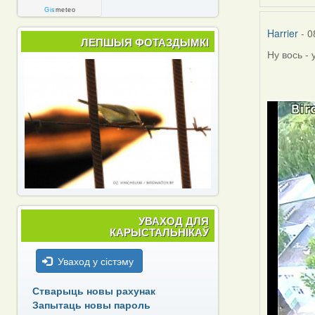
Gis
meteo
Harrier
- 0
ЛЕПШЫЯ ФОТАЗДЫМКІ
Ну вось -
УВАХОД ДЛЯ
КАРЫСТАЛЬНІКАЎ
Уваход у сістэму
Стварыць новы рахунак
Запытаць новы пароль