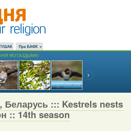
ТУШАК
Пра БАФК
НІЯ ФОТАЗДЫМКІ
 Беларусь ::: Kestrels nests
н :: 14th season