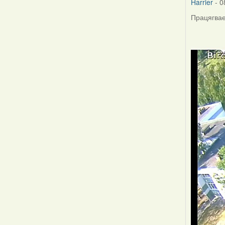
Harrier
- 0
Працягвае