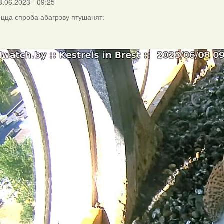
8.06.2023 - 09:25
цца спроба абагрэву птушанят: