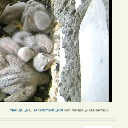
Увайдзіце
ці
зарэгіструйцеся
каб пакідаць каментары.