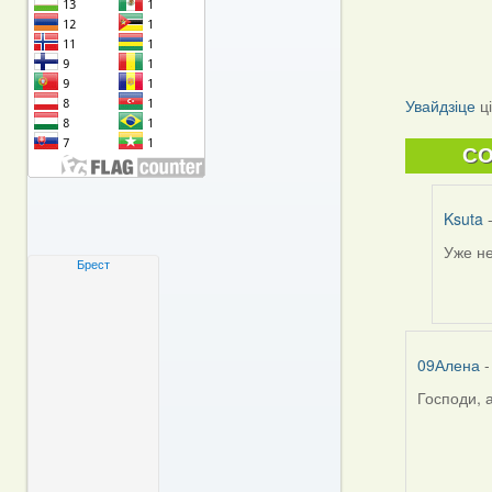
Увайдзіце
ц
C
Ksuta
-
Уже не
In
Брест
reply
to
by
09Але
09Алена
-
Господи, 