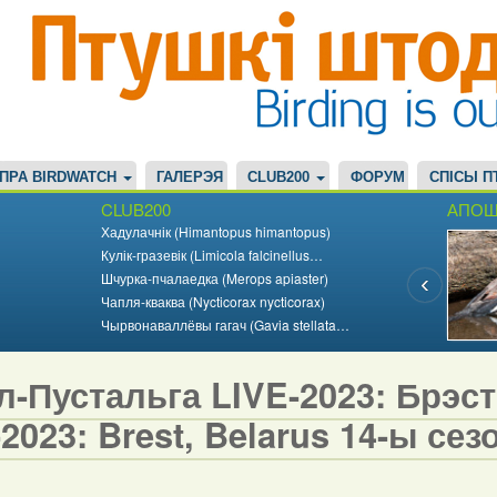
ПРА BIRDWATCH
ГАЛЕРЭЯ
CLUB200
ФОРУМ
СПІСЫ П
CLUB200
АПОШ
Хадулачнік (Himantopus himantopus)
Кулік-гразевік (Limicola falcinellus…
Шчурка-пчалаедка (Merops apiaster)
Чапля-кваква (Nycticorax nycticorax)
Чырвонаваллёвы гагач (Gavia stellata…
-Пустальга LIVE-2023: Брэст,
2023: Brest, Belarus 14-ы сезо