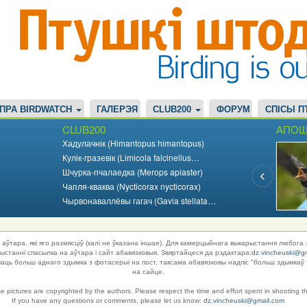
ПРА BIRDWATCH
ГАЛЕРЭЯ
CLUB200
ФОРУМ
СПІСЫ П
CLUB200
АПОШ
Хадулачнік (Himantopus himantopus)
Кулік-гразевік (Limicola falcinellus…
Шчурка-пчалаедка (Merops apiaster)
Чапля-кваква (Nycticorax nycticorax)
Чырвонаваллёвы гагач (Gavia stellata…
аўтара, які яго размясціў (калі не ўказана іншае). Для камерцыйнага выкарыстання любога 
танні спасылка на аўтара і сайт абавязковыя. Звяртайцеся да рэдактара:
dz.vincheuski@g
ць больш аднаго здымка з фотасерыі на пост, таксама абавязковы надпіс "больш здымкаў 
на сайце.
se pictures are copyrighted by the authors. Please respect the time and effort spent in shooting t
If you have any questions or comments, please let us know:
dz.vincheuski@gmail.com