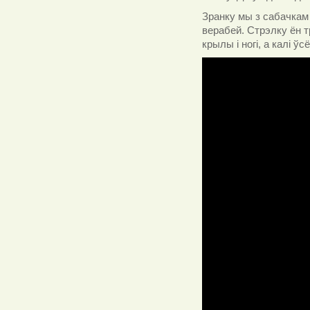
Зранку мы з сабачкам 
верабей. Стрэлку ён т
крылы і ногі, а калі ў