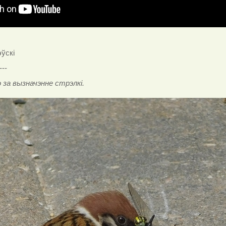
эўскі
---
 за вызначэнне стрэлкі.