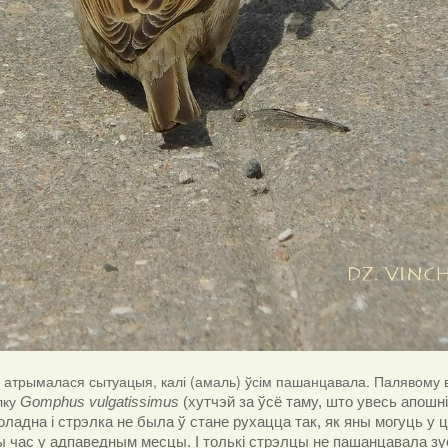
 атрымалася сытуацыя, калі (амаль) ўсім пашанцавала. Палявому 
элку
Gomphus vulgatissimus
(хутчэй за ўсё таму, што увесь апошн
оладна і стрэлка не была ў стане рухацца так, як яны могуць у ц
 час у адпаведным месцы. І толькі стрэлцы не пашанцавала зус