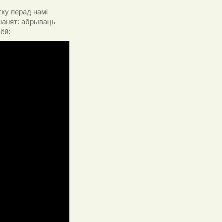
тку перад намі
ушанят: абрываць
 ёй: