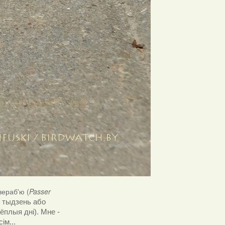
вераб'ю (
Passer
і тыдзень або
ёплыя дні). Мне -
ім...