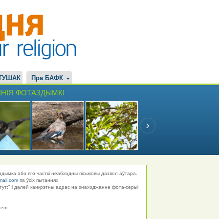
ТУШАК
Пра БАФК
НІЯ ФОТАЗДЫМКІ
здымка або яго часткі неабходны пісьмовы дазвол аўтара.
mail.com
па ўсіх пытаннях
тут:" і далей канкрэтны адрас на знаходжанне фота-серыі
hem.