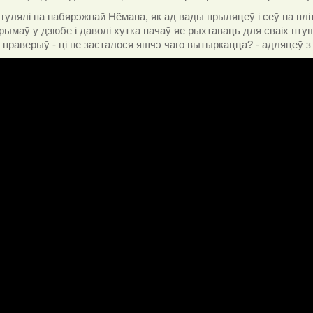
гулялі па набярэжнай Нёмана, як ад вады прыляцеў і сеў на плі
рымаў у дзюбе і даволі хутка пачаў яе рыхтаваць для сваіх пт
сё праверыў - ці не засталося яшчэ чаго вытыркацца? - адляцеў з