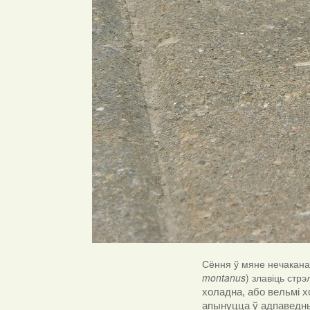
Сёння ў мяне нечакана
montanus
) злавіць стр
холадна, або вельмі х
апынуцца ў адпаведны