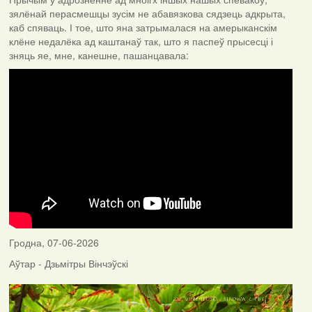
зялёнай перасмешцы зусім не абавязкова сядзець адкрыта,
каб спяваць. І тое, што яна затрымалася на амерыканскім
клёне недалёка ад каштанаў так, што я паспеў прысесці і
зняць яе, мне, канешне, пашанцавала:
Гродна, 07-06-2026
Аўтар - Дзьмітры Вінчэўскі