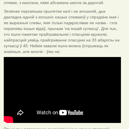
спявае, з каштана, якімі абсажана школа за дарогай.
Зялёная персмешка прылятае калі і не апошняй, дык
дакладна адной з апошніх нашых спевакоў у сярэдзіне мая і
яе выразныя спевы, якія толькі падкрэслівае яе назва - гэта
перапевы іншых відаў, прычым 'на іншай хуткасці'. Для тых,
хто яшчэ памятае прайгравальнікі і пласцінікі-кружэлкі,
найпрасцей уявіць прайграванне пласцінкі на 33 абароты на
хуткасці ў 45. Нейкія кавалкі яшчэ можна ўспрымаць як
знаёмыя, але многія - ўжо не:
Прычым у адрозненне ад мноігх іншых нашых спевакоў,