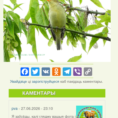
Facebook
Twitter
VK
Odnoklassniki
Telegram
Viber
Copy
Link
Увайдзіце
ці
зарэгіструйцеся
каб пакідаць каментары.
КАМЕНТАРЫ
pva
- 27.06.2026 - 23:10
Я заўсёды, калі гляджу вашыя фота і