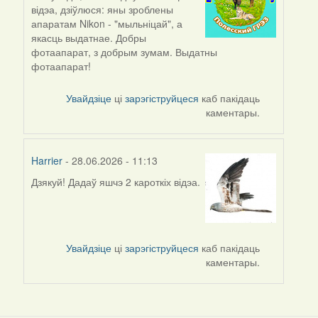
відэа, дзіўлюся: яны зроблены
апаратам Nikon - "мыльніцай", а
якасць выдатнае. Добры
фотаапарат, з добрым зумам. Выдатны
фотаапарат!
Увайдзіце
ці
зарэгіструйцеся
каб пакідаць
каментары.
Harrier
- 28.06.2026 - 11:13
Дзякуй! Дадаў яшчэ 2 кароткіх відэа.
Увайдзіце
ці
зарэгіструйцеся
каб пакідаць
каментары.