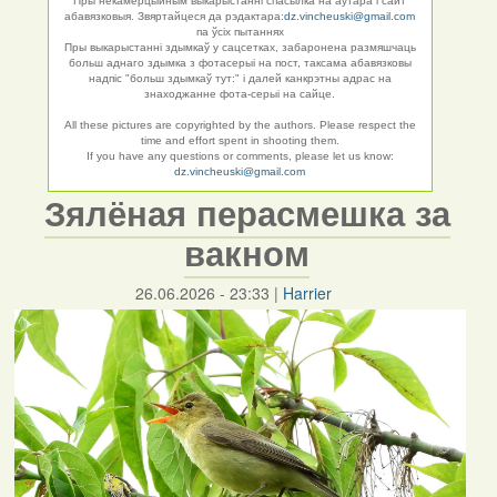
Пры некамерцыйным выкарыстанні спасылка на аўтара і сайт
абавязковыя. Звяртайцеся да рэдактара:
dz.vincheuski@gmail.com
па ўсіх пытаннях
Пры выкарыстанні здымкаў у сацсетках, забаронена размяшчаць
больш аднаго здымка з фотасерыі на пост, таксама абавязковы
надпіс "больш здымкаў тут:" і далей канкрэтны адрас на
знаходжанне фота-серыі на сайце.
All these pictures are copyrighted by the authors. Please respect the
time and effort spent in shooting them.
If you have any questions or comments, please let us know:
dz.vincheuski@gmail.com
Зялёная перасмешка за
вакном
26.06.2026 - 23:33
|
Harrier