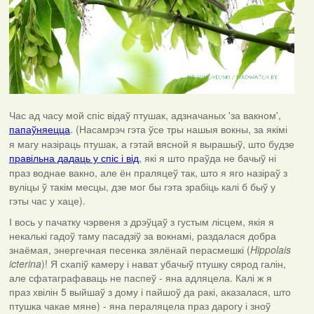
Час ад часу мой спіс відаў птушак, адзначаных 'за вакном',
. (Насамрэч гэта ўсе тры нашыя вокны, за якімі
папаўняецца
я магу назіраць птушак, а гэтай вясной я вырашыў, што будзе
, які я што праўда не бачыў ні
правільна дадаць у спіс і від
праз воднае вакно, але ён праляцеў так, што я яго назіраў з
вуліцы ў такім месцы, дзе мог бы гэта зрабіць калі б быў у
гэты час у хаце).
І вось у пачатку чэрвеня з дрэўцаў з густым лісцем, якія я
некалькі гадоў таму пасадзіў за вокнамі, раздалася добра
знаёмая, энергечная песенка зялёнай перасмешкі (
Hippolais
icterina
)! Я схапіў камеру і нават убачыў птушку сярод галін,
але сфатаграфаваць не паспеў - яна адляцела. Калі ж я
праз хвілін 5 выйшаў з дому і пайшоў да ракі, аказалася, што
птушка чакае мяне) - яна пераляцела праз дарогу і зноў