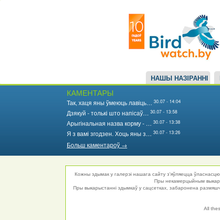
Main
Перайсці
да
navigation
асноўнага
змесціва
НАШЫ НАЗІРАННІ
КАМЕНТАРЫ
30.07 - 14:04
Так, хаця яны ўмеюць лавіць…
30.07 - 13:58
Дзякуй - толькі што напісаў…
30.07 - 13:38
Арыгінальная назва корму - …
30.07 - 13:26
Я з вамі згодзен. Хоць яны з…
Больш каментароў →
Кожны здымак у галерэі нашага сайту з'яўляецца ўласнасцю 
Пры некамерцыйным выкарыс
Пры выкарыстанні здымкаў у сацсетках, забаронена размяшча
All the