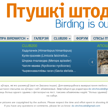
ПРА BIRDWATCH
ГАЛЕРЭЯ
CLUB200
ФОРУМ
СПІСЫ П
CLUB200
АПОШ
Хадулачнік (Himantopus himantopus)
Кулік-гразевік (Limicola falcinellus…
Шчурка-пчалаедка (Merops apiaster)
Чапля-кваква (Nycticorax nycticorax)
Чырвонаваллёвы гагач (Gavia stellata…
аўтара, які яго размясціў (калі не ўказана іншае). Для камерцыйнага выкарыстання любога 
танні спасылка на аўтара і сайт абавязковыя. Звяртайцеся да рэдактара:
dz.vincheuski@g
ць больш аднаго здымка з фотасерыі на пост, таксама абавязковы надпіс "больш здымкаў 
на сайце.
se pictures are copyrighted by the authors. Please respect the time and effort spent in shooting t
If you have any questions or comments, please let us know:
dz.vincheuski@gmail.com