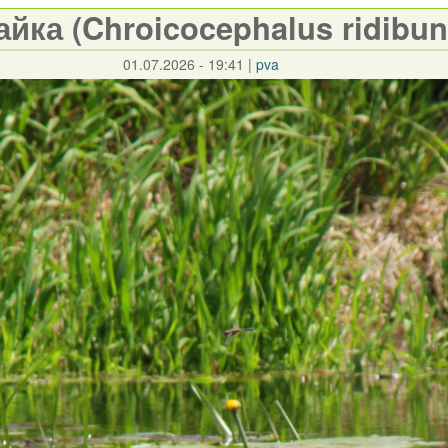
йка (Chroicocephalus ridibun
01.07.2026 - 19:41
|
pva