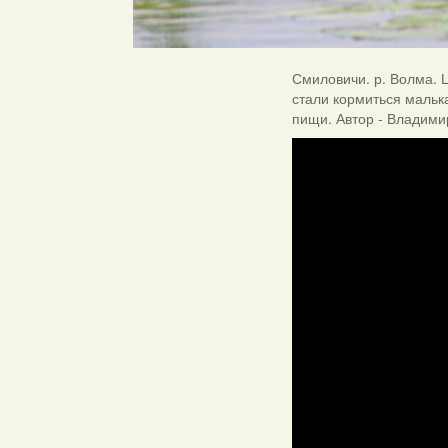
Смиловичи. р. Волма. Ц
стали кормиться мальк
пищи. Автор - Владими