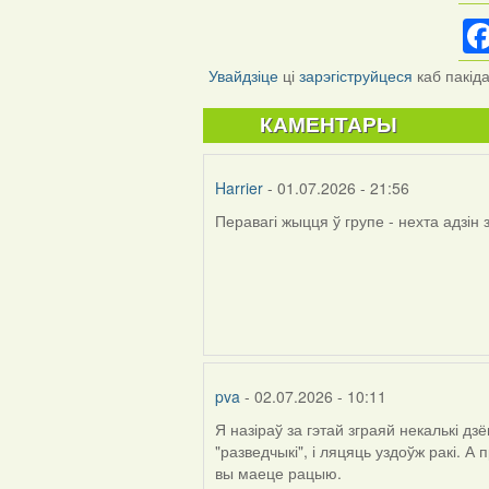
Увайдзіце
ці
зарэгіструйцеся
каб пакід
КАМЕНТАРЫ
Harrier
- 01.07.2026 - 21:56
Перавагі жыцця ў групе - нехта адзін
pva
- 02.07.2026 - 10:11
Я назіраў за гэтай зграяй некалькі д
"разведчыкі", і ляцяць уздоўж ракі. А
вы маеце рацыю.