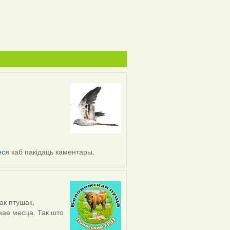
еся
каб пакідаць каментары.
ак птушак,
анае месца. Так што