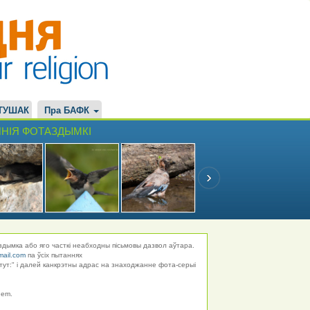
ТУШАК
Пра БАФК
НІЯ ФОТАЗДЫМКІ
здымка або яго часткі неабходны пісьмовы дазвол аўтара.
mail.com
па ўсіх пытаннях
тут:" і далей канкрэтны адрас на знаходжанне фота-серыі
hem.