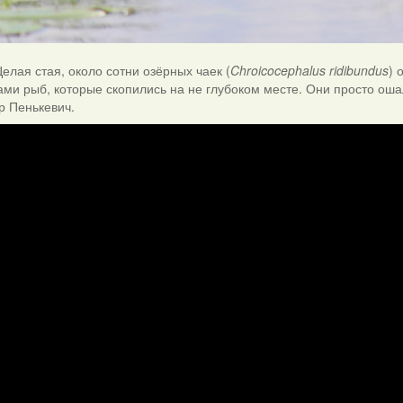
елая стая, около сотни озёрных чаек (
Chroicocephalus ridibundus
) 
ами рыб, которые скопились на не глубоком месте. Они просто ош
р Пенькевич.