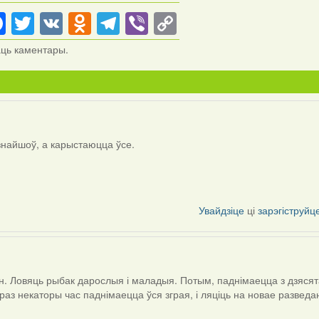
Facebook
Twitter
VK
Odnoklassniki
Telegram
Viber
Copy
Link
аць каментары.
 знайшоў, а карыстаюцца ўсе.
Увайдзіце
ці
зарэгіструйц
зён. Ловяць рыбак дарослыя і маладыя. Потым, паднімаецца з дзясят
 праз некаторы час паднімаецца ўся зграя, і ляціць на новае развед