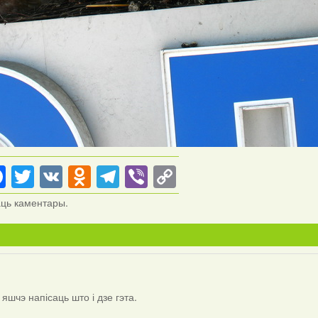
Facebook
Twitter
VK
Odnoklassniki
Telegram
Viber
Copy
Link
аць каментары.
шчэ напісаць што і дзе гэта.