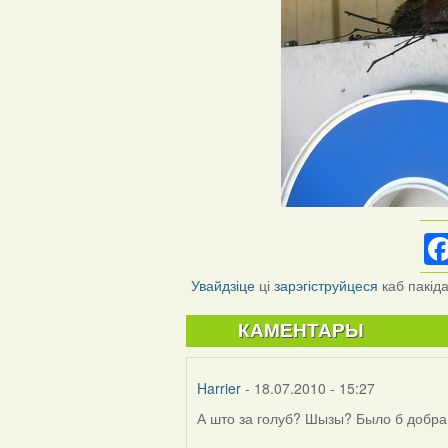
Увайдзіце
ці
зарэгіструйцеся
каб пакід
КАМЕНТАРЫ
Harrier
- 18.07.2010 - 15:27
А што за голуб? Шызы? Было б добра я