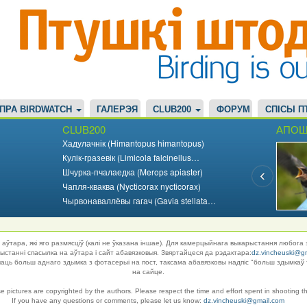
ПРА BIRDWATCH
ГАЛЕРЭЯ
CLUB200
ФОРУМ
СПІСЫ П
CLUB200
АПОШ
Хадулачнік (Himantopus himantopus)
Кулік-гразевік (Limicola falcinellus…
Шчурка-пчалаедка (Merops apiaster)
Чапля-кваква (Nycticorax nycticorax)
Чырвонаваллёвы гагач (Gavia stellata…
аўтара, які яго размясціў (калі не ўказана іншае). Для камерцыйнага выкарыстання любога 
танні спасылка на аўтара і сайт абавязковыя. Звяртайцеся да рэдактара:
dz.vincheuski@g
ць больш аднаго здымка з фотасерыі на пост, таксама абавязковы надпіс "больш здымкаў 
на сайце.
se pictures are copyrighted by the authors. Please respect the time and effort spent in shooting t
If you have any questions or comments, please let us know:
dz.vincheuski@gmail.com