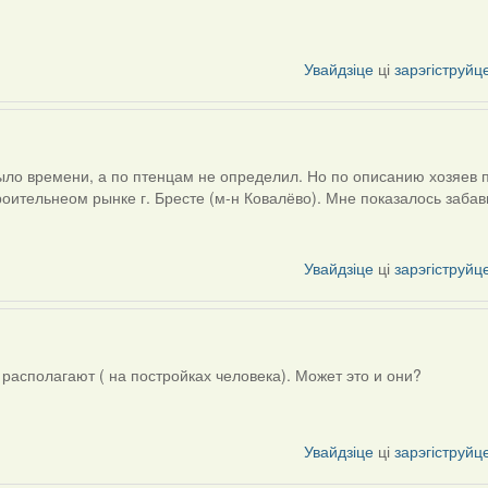
Увайдзіце
ці
зарэгіструйц
было времени, а по птенцам не определил. Но по описанию хозяев 
роительнеом рынке г. Бресте (м-н Ковалёво). Мне показалось забав
Увайдзіце
ці
зарэгіструйц
 располагают ( на постройках человека). Может это и они?
Увайдзіце
ці
зарэгіструйц