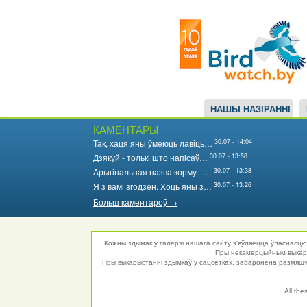
Main
Перайсці
да
navigation
асноўнага
змесціва
НАШЫ НАЗІРАННІ
КАМЕНТАРЫ
30.07 - 14:04
Так, хаця яны ўмеюць лавіць…
30.07 - 13:58
Дзякуй - толькі што напісаў…
30.07 - 13:38
Арыгінальная назва корму - …
30.07 - 13:26
Я з вамі згодзен. Хоць яны з…
Больш каментароў →
Кожны здымак у галерэі нашага сайту з'яўляецца ўласнасцю 
Пры некамерцыйным выкарыс
Пры выкарыстанні здымкаў у сацсетках, забаронена размяшча
All the