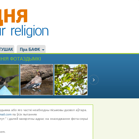
ТУШАК
Пра БАФК
НІЯ ФОТАЗДЫМКІ
здымка або яго часткі неабходны пісьмовы дазвол аўтара.
mail.com
па ўсіх пытаннях
тут:" і далей канкрэтны адрас на знаходжанне фота-серыі
hem.