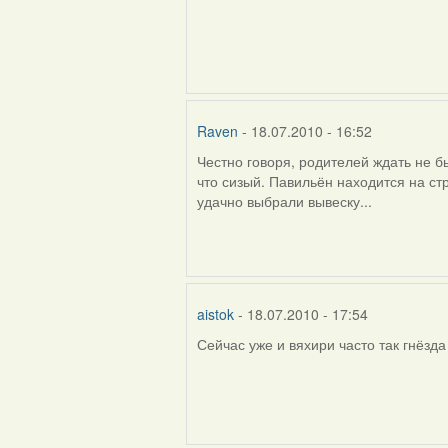
Raven
- 18.07.2010 - 16:52
Честно говоря, родителей ждать не 
In
что сизый. Павильён находится на ст
reply
удачно выбрали вывеску...
to
by
Harrier
aistok
- 18.07.2010 - 17:54
Сейчас уже и вяхири часто так гнёзда
In
reply
to
by
Raven