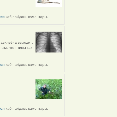
еся
каб пакідаць каментары.
павильёна выходит,
ным, что птицы так
еся
каб пакідаць каментары.
еся
каб пакідаць каментары.