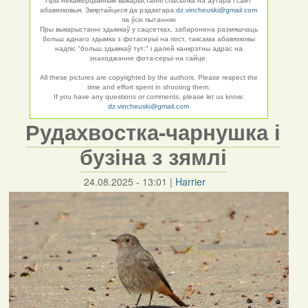
Пры некамерцыйным выкарыстанні спасылка на аўтара і сайт
абавязковыя. Звяртайцеся да рэдактара:
dz.vincheuski@gmail.com
па ўсіх пытаннях
Пры выкарыстанні здымкаў у сацсетках, забаронена размяшчаць
больш аднаго здымка з фотасерыі на пост, таксама абавязковы
надпіс "больш здымкаў тут:" і далей канкрэтны адрас на
знаходжанне фота-серыі на сайце.
All these pictures are copyrighted by the authors. Please respect the
time and effort spent in shooting them.
If you have any questions or comments, please let us know:
dz.vincheuski@gmail.com
Рудахвостка-чарнушка і
бузіна з зямлі
24.08.2025 - 13:01
|
Harrier