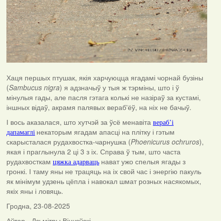
Хаця першых птушак, якія харчуюцца ягадамі чорнай бузіны
(
Sambucus nigra
) я адзначыў у тыя ж тэрміны, што і ў
мінулыя гады, але пасля гэтага колькі не назіраў за кустамі,
іншных відаў, акрамя палявых вераб'ёў, на ніх не бачыў.
І вось аказалася, што хутчэй за ўсё менавіта
вераб’і
некаторым ягадам апасці на плітку і гэтым
дапамаглі
скарысталася рудахвостка-чарнушка (
Phoenicurus ochruros
),
якая і праглынула 2 ці 3 з іх. Справа ў тым, што часта
рудахвосткам
нават ужо спелыя ягады з
цяжка адарваць
гронкі. І таму яны не трацяць на іх свой час і энергію пакуль
як мінімум удзень цёпла і навокал шмат розных насякомых,
якіх яны і ловяць.
Гродна, 23-08-2025
Аўтар - Дзьмітры Вінчэўскі