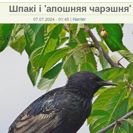
Шпакі і 'апошняя чарэшня'
07.07.2024 - 01:45
|
Harrier