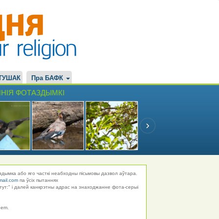
ТУШАК
Пра БАФК
НІЯ ФОТАЗДЫМКІ
здымка або яго часткі неабходны пісьмовы дазвол аўтара.
mail.com
па ўсіх пытаннях
тут:" і далей канкрэтны адрас на знаходжанне фота-серыі
hem.