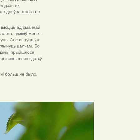
кі дзён як
тае дрэўца нікога не
 ачысціць ад смачнай
тачка, здзівіў мяне -
огуць. Але сытуацыя
глынуць цалкам. Бо
одзіны прыйшлося
і інакш шпак здзівіў
шні больш не было.