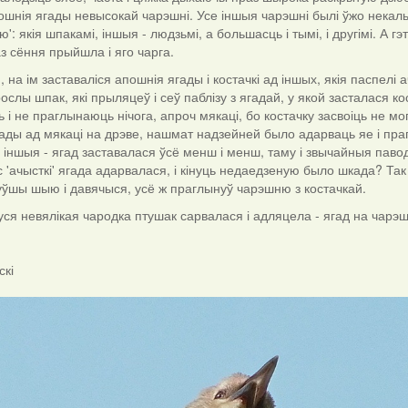
апошнія ягады невысокай чарэшні. Усе іншыя чарэшні былі ўжо некаль
: якія шпакамі, іншыя - людзьмі, а большасць і тымі, і другімі. А гэ
з сёння прыйшла і яго чарга.
 на ім заставаліся апошнія ягады і костачкі ад іншых, якія паспелі
ослы шпак, які прыляцеў і сеў паблізу з ягадай, у якой засталася кос
 і не праглынаюць нічога, апроч мякаці, бо костачку засвоіць не м
ады ад мякаці на дрэве, нашмат надзейней было адарваць яе і пра
ць іншыя - ягад заставалася ўсё менш і менш, таму і звычайныя пав
 'ачысткі' ягада адарвалася, і кінуць недаедзеную было шкада? Так ц
уўшы шыю і давячыся, усё ж праглынуў чарэшню з костачкай.
 уся невялікая чародка птушак сарвалася і адляцела - ягад на чарэ
скі