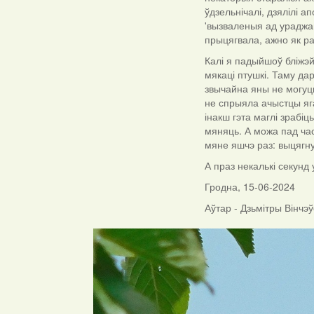
ўдзельнічалі, дзялілі 
'вызваленыя ад ураджаю'
прыцягвала, ажно як ра
Калі я падыйшоў бліжэй,
мякаці птушкі. Таму дар
звычайна яны не могуць
не спрыяла ачыстцы яг
інакш гэта маглі зрабі
мяняць. А можа пад час
мяне яшчэ раз: выцягн
А праз некалькі секунд
Гродна, 15-06-2024
Аўтар - Дзьмітры Вінчэў