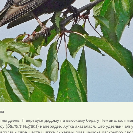
кі
тны дзень. Я вяртаўся дадому па высокаму берагу Нёмана, калі ма
оў (
Sturnus vulgaris
) наперадзе. Хутка аказалася, што ўдзельнічалі ў 
алодзіць сябе, часта і цяжка дыхаючы праз шырока раскрытую дзюб