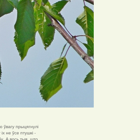
ю ўвагу прыцягнулі
іх не ўсе птушкі -
у. А вось тыя, што