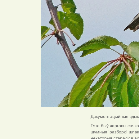
Дакументацыйныя здым
Гэта быў чарговы спяко
шумныя 'разборкі' шпак
некаторыя стараліся ах