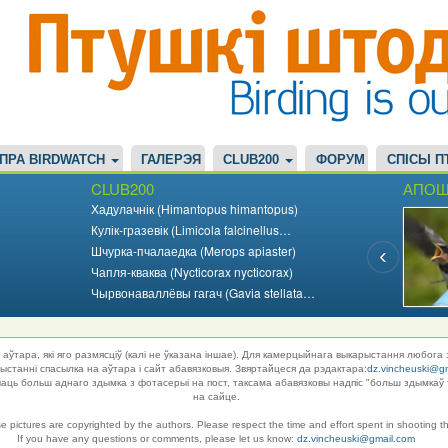
ПРА BIRDWATCH
ГАЛЕРЭЯ
CLUB200
ФОРУМ
СПІСЫ П
CLUB200
АПОШ
Хадулачнік (Himantopus himantopus)
Кулік-гразевік (Limicola falcinellus…
Шчурка-пчалаедка (Merops apiaster)
Чапля-кваква (Nycticorax nycticorax)
Чырвонаваллёвы гагач (Gavia stellata…
аўтара, які яго размясціў (калі не ўказана іншае). Для камерцыйнага выкарыстання любога 
танні спасылка на аўтара і сайт абавязковыя. Звяртайцеся да рэдактара:
dz.vincheuski@g
ць больш аднаго здымка з фотасерыі на пост, таксама абавязковы надпіс "больш здымкаў 
на сайце.
se pictures are copyrighted by the authors. Please respect the time and effort spent in shooting t
If you have any questions or comments, please let us know:
dz.vincheuski@gmail.com