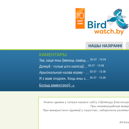
Main
Перайсці
да
navigation
асноўнага
змесціва
НАШЫ НАЗІРАННІ
КАМЕНТАРЫ
30.07 - 14:04
Так, хаця яны ўмеюць лавіць…
30.07 - 13:58
Дзякуй - толькі што напісаў…
30.07 - 13:38
Арыгінальная назва корму - …
30.07 - 13:26
Я з вамі згодзен. Хоць яны з…
Больш каментароў →
Кожны здымак у галерэі нашага сайту з'яўляецца ўласнасцю 
Пры некамерцыйным выкарыс
Пры выкарыстанні здымкаў у сацсетках, забаронена размяшча
All the