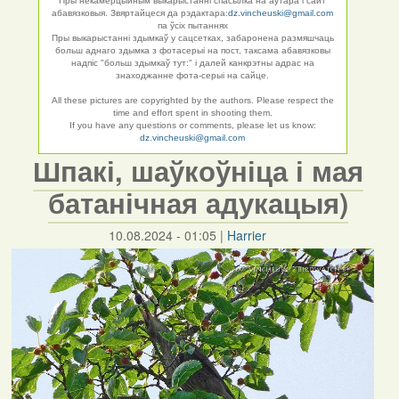
Пры некамерцыйным выкарыстанні спасылка на аўтара і сайт
абавязковыя. Звяртайцеся да рэдактара:
dz.vincheuski@gmail.com
па ўсіх пытаннях
Пры выкарыстанні здымкаў у сацсетках, забаронена размяшчаць
больш аднаго здымка з фотасерыі на пост, таксама абавязковы
надпіс "больш здымкаў тут:" і далей канкрэтны адрас на
знаходжанне фота-серыі на сайце.
All these pictures are copyrighted by the authors. Please respect the
time and effort spent in shooting them.
If you have any questions or comments, please let us know:
dz.vincheuski@gmail.com
Шпакі, шаўкоўніца і мая
батанічная адукацыя)
10.08.2024 - 01:05
|
Harrier