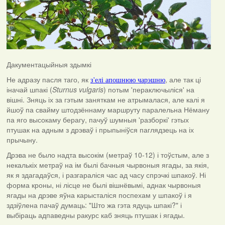
Дакументацыйныя здымкі
Не адразу пасля таго, як
, але так ці
з'елі апошнюю чарэшню
іначай шпакі (
Sturnus vulgaris
) потым 'пераключыліся' на
вішні. Зняць іх за гэтым заняткам не атрымалася, але калі я
йшоў па свайму штодзённаму маршруту паралельна Нёману
па яго высокаму берагу, пачуў шумныя 'разборкі' гэтых
птушак на адным з дрэваў і прыпыніўся паглядзець на іх
прычыну.
Дрэва не было надта высокім (метраў 10-12) і тоўстым, але з
некалькіх метраў на ім былі бачныя чырвоныя ягады, за якія,
як я здагадаўся, і разгараліся час ад часу спрэчкі шпакоў. Ні
форма кроны, ні лісце не былі вішнёвымі, аднак чырвоныя
ягады на дрэве яўна карысталіся поспехам у шпакоў і я
здзіўлена пачаў думаць: "Што жа гэта ядуць шпакі?" і
выбіраць адпаведны ракурс каб зняць птушак і ягады.