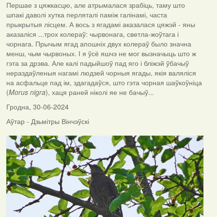
Першае з цяжкасцю, але атрымалася зрабіць, таму што
шпакі даволі хутка перляталі паміж галінамі, часта
прыкрытыя лісцем. А вось з ягадамі аказалася цяжэй - яны
аказаліся ...трох колераў: чырвонага, светла-жоўтага і
чорнага. Прычым ягад апошніх двух колераў было значна
менш, чым чырвоных. І я ўсё яшчэ не мог вызначыць што ж
гэта за дрэва. Але калі падыйшоў пад яго і бліжэй ўбачыў
нераздаўленыя нагамі людзей чорныя ягады, якія валяліся
на асфальце пад ім, здагадаўся, што гэта чорная шаўкоўніца
(
Morus nigra
), хаця раней ніколі яе не бачыў...
Гродна, 30-06-2024
Аўтар - Дзьмітры Вінчэўскі