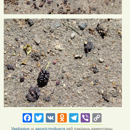
Facebook
Twitter
VK
Odnoklassniki
Telegram
Viber
Copy
Link
Увайдзіце
ці
зарэгіструйцеся
каб пакідаць каментары.