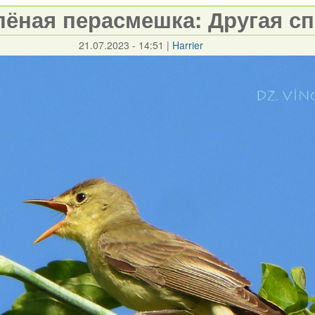
лёная перасмешка: Другая с
21.07.2023 - 14:51
|
Harrier