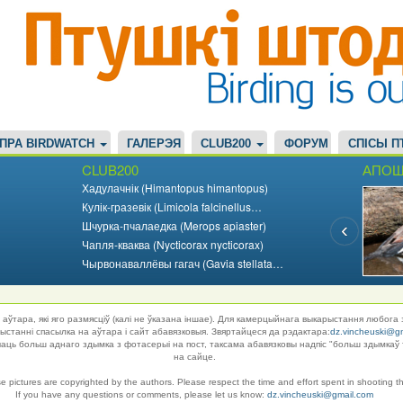
ПРА BIRDWATCH
ГАЛЕРЭЯ
CLUB200
ФОРУМ
СПІСЫ П
CLUB200
АПОШ
Хадулачнік (Himantopus himantopus)
Кулік-гразевік (Limicola falcinellus…
Шчурка-пчалаедка (Merops apiaster)
Чапля-кваква (Nycticorax nycticorax)
Чырвонаваллёвы гагач (Gavia stellata…
аўтара, які яго размясціў (калі не ўказана іншае). Для камерцыйнага выкарыстання любога 
танні спасылка на аўтара і сайт абавязковыя. Звяртайцеся да рэдактара:
dz.vincheuski@g
ць больш аднаго здымка з фотасерыі на пост, таксама абавязковы надпіс "больш здымкаў 
на сайце.
se pictures are copyrighted by the authors. Please respect the time and effort spent in shooting t
If you have any questions or comments, please let us know:
dz.vincheuski@gmail.com