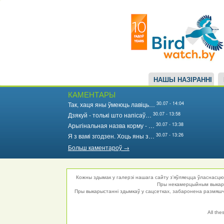
Main
Перайсці
да
navigation
асноўнага
змесціва
НАШЫ НАЗІРАННІ
КАМЕНТАРЫ
30.07 - 14:04
Так, хаця яны ўмеюць лавіць…
30.07 - 13:58
Дзякуй - толькі што напісаў…
30.07 - 13:38
Арыгінальная назва корму - …
30.07 - 13:26
Я з вамі згодзен. Хоць яны з…
Больш каментароў →
Кожны здымак у галерэі нашага сайту з'яўляецца ўласнасцю 
Пры некамерцыйным выкарыс
Пры выкарыстанні здымкаў у сацсетках, забаронена размяшча
All the