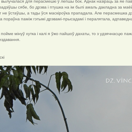
вылучалася для перасмешкі ў лепшы бок. Аднак назіраць за яе пав
зрадзіўшы сябе, бо дрэва і птушка на ім былі амаль дакладна за маё
г не ўстаўшы, а тады ўся маскіроўка прападала. Але перасмешка дз
на пораўна паміж гэтымі дрэвамі-прысадамі і пералятала, адпаведна
 пойме мінуў хутка і калі я ўжо пайшоў дахаты, то з удзячнасцю п
ездавання.
скі