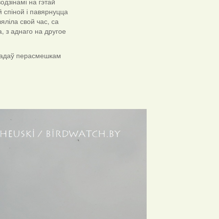
одзінамі на гэтай
й спіной і павярнуцца
яліла свой час, са
, з аднаго на другое
ажадаў перасмешкам