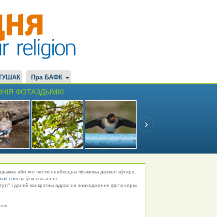
ТУШАК
Пра БАФК
НІЯ ФОТАЗДЫМКІ
здымка або яго часткі неабходны пісьмовы дазвол аўтара.
mail.com
па ўсіх пытаннях
тут:" і далей канкрэтны адрас на знаходжанне фота-серыі
hem.