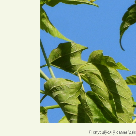
Я спусціўся ў самы 'дзі