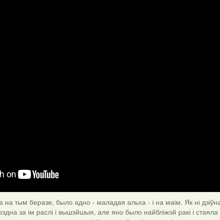
а на тым беразе, было адно - маладая альха - і на маім. Як ні дзіўн
эдна за ім раслі і вышэйшыя, але яно было найбліжэй ракі і стаяла