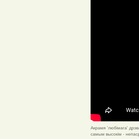
Акрамя 'любімага' дрэв
самым высокім - непаср