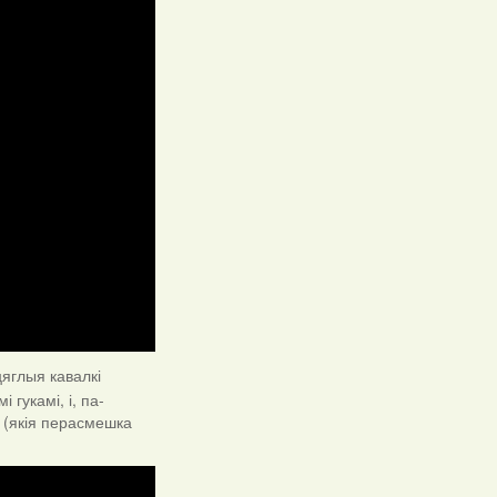
цяглыя кавалкі
гукамі, і, па-
аў (якія перасмешка