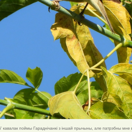
кі' кавалак поймы Гараднічанкі з іншай прычыны, але патрэбны мне в