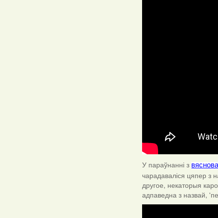
У параўнанні з
вяснова
чарадаваліся цяпер з н
другое, некаторыя карот
адпаведна з назвай, 'пе