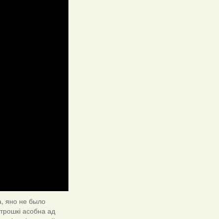
а, яно не было
 трошкі асобна ад