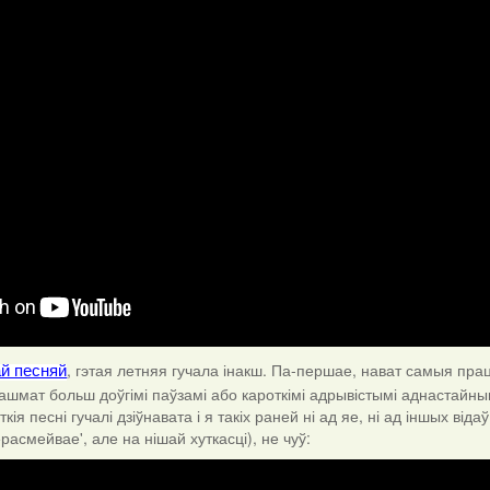
, гэтая летняя гучала інакш. Па-першае, нават самыя пра
й песняй
ашмат больш доўгімі паўзамі або кароткімі адрывістымі аднастайнымі 
кія песні гучалі дзіўнавата і я такіх раней ні ад яе, ні ад іншых від
расмейвае', але на нішай хуткасці), не чуў: