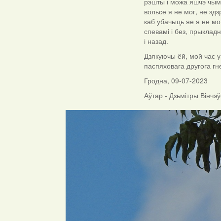
рэшты і можа яшчэ чым 
вольсе я не мог, не зд
каб убачыць яе я не мо
спевамі і без, прыклад
і назад.
Дзякуючы ёй, мой час у
паспяховага другога гн
Гродна, 09-07-2023
Аўтар - Дзьмітры Вінчэў