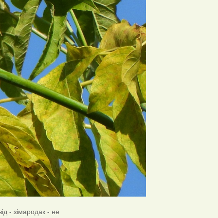
ід - зімародак - не