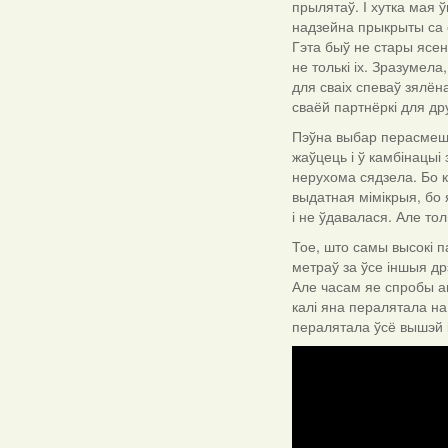
прылятаў. І хутка мая 
надзейна прыкрыты са с
Гэта быў не стары ясене
не толькі іх. Зразумел
для сваіх спеваў зялё
сваёй партнёркі для др
Пэўна выбар перасмешк
жаўцець і ў камбінацыі
нерухома сядзела. Бо 
выдатная мімікрыя, бо 
і не ўдавалася. Але тол
Тое, што самы высокі п
метраў за ўсе іншыя д
Але часам яе спробы а
калі яна пералятала на
пералятала ўсё вышэй 