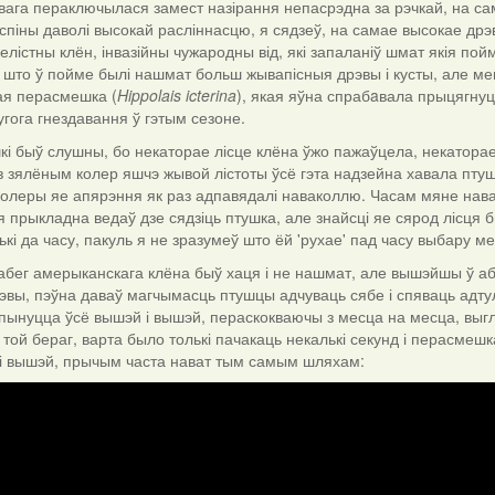
ўвага пераключылася замест назірання непасрэдна за рэчкай, на с
піны даволі высокай расліннасцю, я сядзеў, на самае высокае дрэ
лістны клён, інвазійны чужародны від, які запаланіў шмат якія пойм
а, што ў пойме былі нашмат больш жывапісныя дрэвы і кусты, але ме
ная перасмешка (
Hippolais icterina
), якая яўна спрабaвала прыцягнуц
угога гнездавання ў гэтым сезоне.
і быў слушны, бо некаторае лісце клёна ўжо пажаўцела, некаторае 
 з зялёным колер яшчэ жывой лістоты ўсё гэта надзейна хавала птуш
колеры яе апярэння як раз адпавядалі наваколлю. Часам мяне нава
я прыкладна ведаў дзе сядзіць птушка, але знайсці яе сярод лісця 
ькі да часу, пакуль я не зразумеў што ёй 'рухае' пад часу выбару м
абег амерыканскага клёна быў хаця і не нашмат, але вышэйшы ў або
рэвы, пэўна даваў магчымасць птушцы адчуваць сябе і спяваць адту
пынуцца ўсё вышэй і вышэй, пераскокваючы з месца на месца, выгл
 той бераг, варта было толькі пачакаць некалькі секунд і перасмеш
і вышэй, прычым часта нават тым самым шляхам: