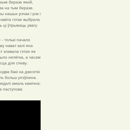
амым беразе якой,
ва на тым беразе.
ы нашых рэчак і рэк і
навіта гэтае выбрала
ь ці ўтрымаць увагу
- толькі пачало
ку нават калі яна
т злавала гэтая яе
было нялёгка, а часам
есца для спеву.
два бакі на дзесяткі
ль больш упэўнена.
ядалі амаль камічна:
ка паступова