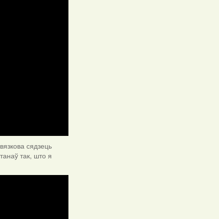
вязкова сядзець
танаў так, што я