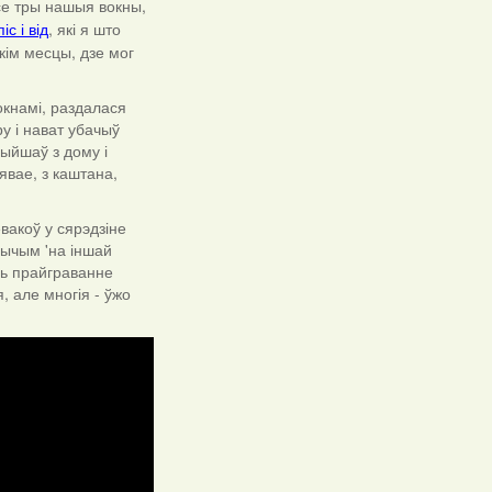
ўсе тры нашыя вокны,
, які я што
с і від
акім месцы, дзе мог
вокнамі, раздалася
ру і нават убачыў
выйшаў з дому і
явае, з каштана,
вакоў у сярэдзіне
прычым 'на іншай
іць прайграванне
, але многія - ўжо