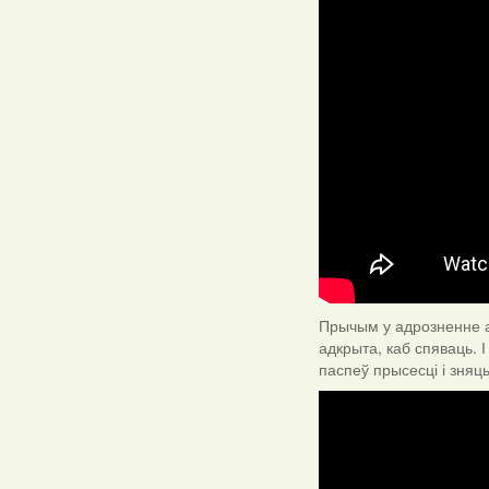
Прычым у адрозненне а
адкрыта, каб спяваць. 
паспеў прысесці і зняц