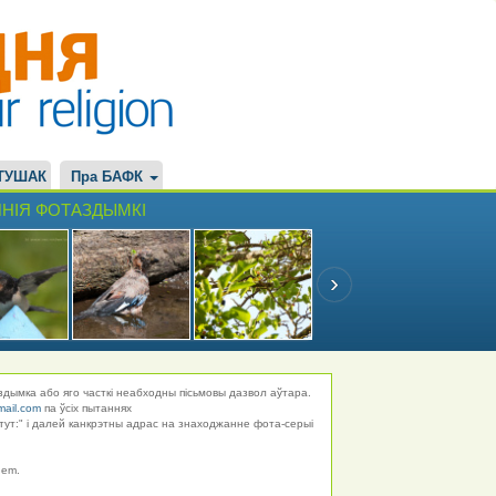
ТУШАК
Пра БАФК
НІЯ ФОТАЗДЫМКІ
здымка або яго часткі неабходны пісьмовы дазвол аўтара.
mail.com
па ўсіх пытаннях
тут:" і далей канкрэтны адрас на знаходжанне фота-серыі
hem.