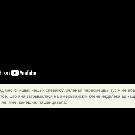
д мноігх іншых нашых спевакоў, зялёнай перасмешцы зусім не аба
І тое, што яна затрымалася на амерыканскім клёне недалёка ад каш
ь яе, мне, канешне, пашанцавала: