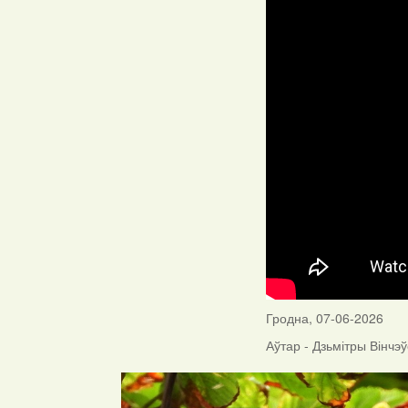
Гродна, 07-06-2026
Аўтар - Дзьмітры Вінчэў