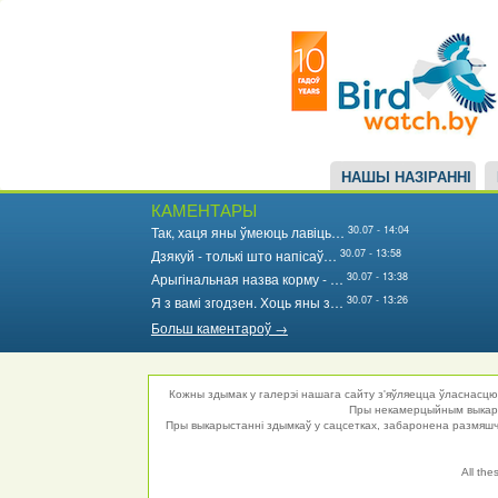
Main
Перайсці
да
navigation
асноўнага
змесціва
НАШЫ НАЗІРАННІ
КАМЕНТАРЫ
30.07 - 14:04
Так, хаця яны ўмеюць лавіць…
30.07 - 13:58
Дзякуй - толькі што напісаў…
30.07 - 13:38
Арыгінальная назва корму - …
30.07 - 13:26
Я з вамі згодзен. Хоць яны з…
Больш каментароў →
Кожны здымак у галерэі нашага сайту з'яўляецца ўласнасцю 
Пры некамерцыйным выкарыс
Пры выкарыстанні здымкаў у сацсетках, забаронена размяшча
All the