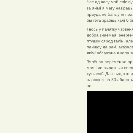
Час ад часу мой спіс ві
за якімі я магу назіра
праўда не бачыў ні праз
бы гэта зрабіць калі б б
І вось у пачатку чэрвен
добра знаёмая, энерге
птушку сярод галін, ал
пайшоў да ракі, аказал
якімі абсажана школа з
Зялёная персмешка пры
мая і яе выразныя спев
хуткасці'. Для тых, хто
пласцінкі на 33 абарот
не: