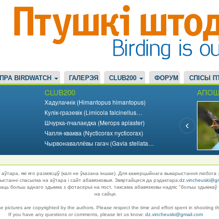
ПРА BIRDWATCH
ГАЛЕРЭЯ
CLUB200
ФОРУМ
СПІСЫ П
CLUB200
АПОШ
Хадулачнік (Himantopus himantopus)
Кулік-гразевік (Limicola falcinellus…
Шчурка-пчалаедка (Merops apiaster)
Чапля-кваква (Nycticorax nycticorax)
Чырвонаваллёвы гагач (Gavia stellata…
аўтара, які яго размясціў (калі не ўказана іншае). Для камерцыйнага выкарыстання любога 
танні спасылка на аўтара і сайт абавязковыя. Звяртайцеся да рэдактара:
dz.vincheuski@g
ць больш аднаго здымка з фотасерыі на пост, таксама абавязковы надпіс "больш здымкаў 
на сайце.
se pictures are copyrighted by the authors. Please respect the time and effort spent in shooting t
If you have any questions or comments, please let us know:
dz.vincheuski@gmail.com