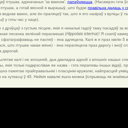
даў птушак, адзначаных 'за вакном',
. (Насамрэч гэта 
папаўняецца
ць птушак, а гэтай вясной я вырашыў, што будзе
правільна дадаць у спі
 воднае вакно, але ён праляцеў так, што я яго назіраў з вуліцы ў т
ыў у гэты час у хаце).
я з дрэўцаў з густым лісцем, якія я некалькі гадоў таму пасадзіў за 
чная песенка зялёнай перасмешкі (
Hippolais icterina
)! Я схапіў каме
е сфатаграфаваць не паспеў - яна адляцела. Калі ж я праз хвілін 5 
ася, што птушка чакае мяне) - яна пераляцела праз дарогу і зноў сп
а дарогай.
лятае калі і не апошняй, дык дакладна адной з апошніх нашых спе
ы, якія толькі падкрэслівае яе назва - гэта перапевы іншых відаў, 
 яшчэ памятае прайгравальнікі і пласцінікі-кружэлкі, найпрасцей уяв
ы на хуткасці ў 45. Нейкія кавалкі яшчэ можна ўспрымаць як знаёмыя