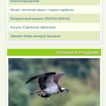
Клептопаразитизм
Шпакі: няспелая вішня і падзел здабычы
Канареечный вьюрок (Serinus serinus)
Косуля (Capreоlus capreоlus)
Зімовая бойка качароў крыжанкі
ЛЕПШЫЯ ФОТАЗДЫМКІ