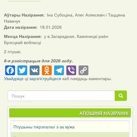
Аўтары Назірання
Іна Субоціна, Алег Аляксевіч і Таццяна
Навачук
Дата назірання
18.01.2026
Месца Назірання
у в.Загарадная, Камянецкі раён
Брэсцкай вобласці
2 птушкі.
6-я рэгістрацыя для 2026 году.
Facebook
Twitter
VK
Odnoklassniki
Telegram
Viber
Copy
Link
Увайдзіце
ці
зарэгіструйцеся
каб пакідаць каментары.
Пошук
Пошук
АПОШНІЯ НАЗІРАННІ
Птушыны пярэпалах з-за вужа