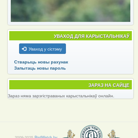
УВАХОД ДЛЯ КАРЫСТАЛЬНІКАЎ
Уваход у сістэму
Стварыць новы рахунак
Запытаць новы пароль
ЗАРАЗ НА САЙЦЕ
Зараз няма зарэгістраваных карыстальнікаў онлайн.
2009-2025
BirdWatch.by
.