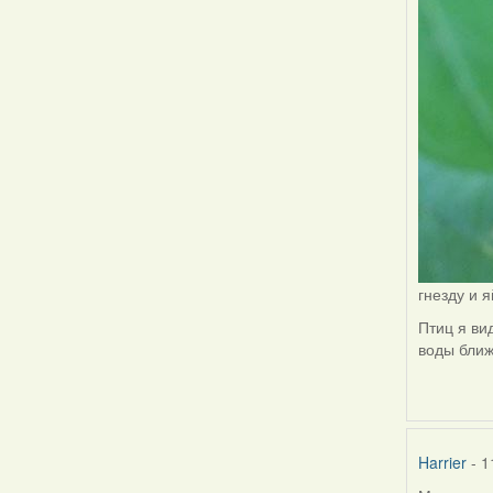
гнезду и 
Птиц я ви
воды ближ
Harrier
- 1