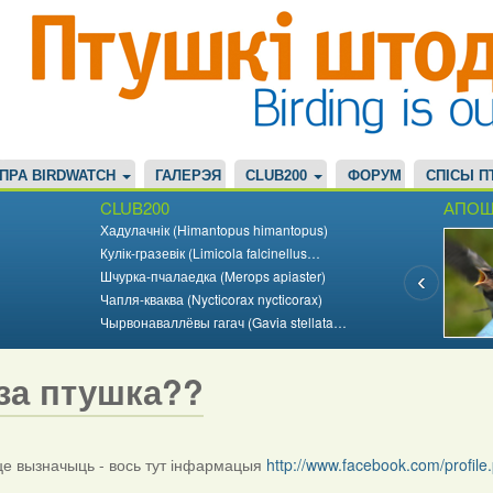
ПРА BIRDWATCH
ГАЛЕРЭЯ
CLUB200
ФОРУМ
СПІСЫ П
CLUB200
АПОШ
Хадулачнік (Himantopus himantopus)
Кулік-гразевік (Limicola falcinellus…
Шчурка-пчалаедка (Merops apiaster)
Чапля-кваква (Nycticorax nycticorax)
Чырвонаваллёвы гагач (Gavia stellata…
за птушка??
 вызначыць - вось тут інфармацыя
http://www.facebook.com/profi