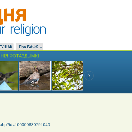
ТУШАК
Пра БАФК
НІЯ ФОТАЗДЫМКІ
le.php?id=100000630791043