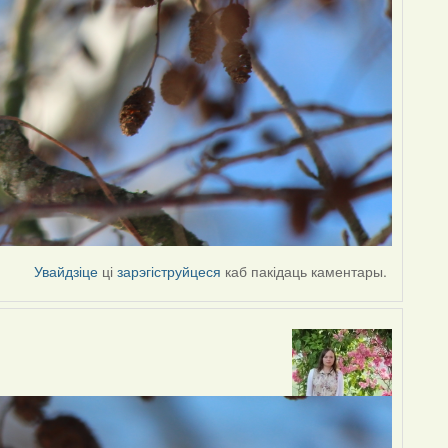
Увайдзіце
ці
зарэгіструйцеся
каб пакідаць каментары.