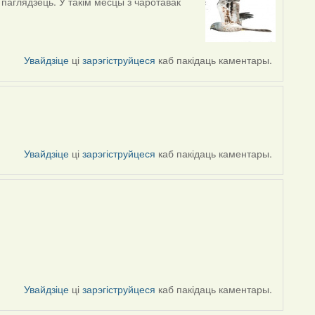
паглядзець. У такім месцы з чаротавак
Увайдзіце
ці
зарэгіструйцеся
каб пакідаць каментары.
Увайдзіце
ці
зарэгіструйцеся
каб пакідаць каментары.
Увайдзіце
ці
зарэгіструйцеся
каб пакідаць каментары.