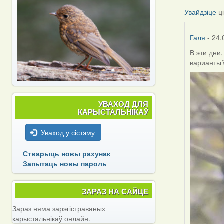
Увайдзіце
ц
Галя
- 24.
В эти дни
варианты
УВАХОД ДЛЯ
КАРЫСТАЛЬНІКАЎ
Уваход у сістэму
Стварыць новы рахунак
Запытаць новы пароль
ЗАРАЗ НА САЙЦЕ
Зараз няма зарэгістраваных
карыстальнікаў онлайн.