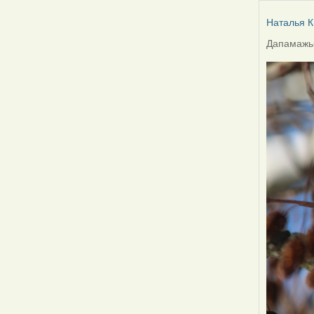
Наталья К
Дапамажыц