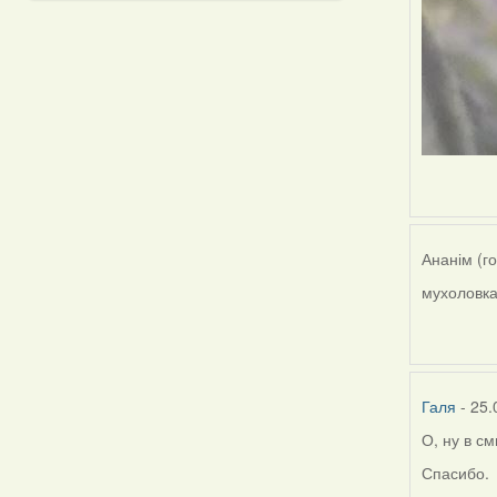
Ананім (г
мухоловка
Галя
- 25.
О, ну в с
Спасибо.