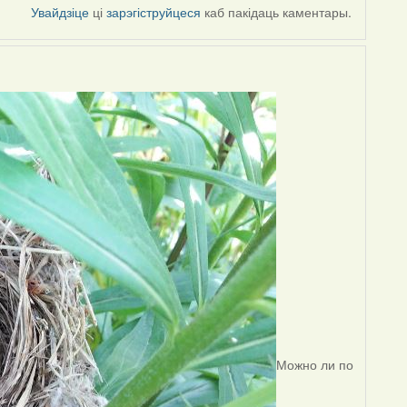
Увайдзіце
ці
зарэгіструйцеся
каб пакідаць каментары.
Можно ли по