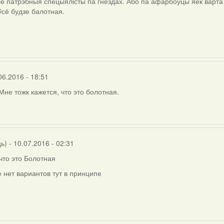
е патрэбныя спецыялісты па гнёздах. Або па афарбоўцы яек варта 
 ўсё будзе балотная.
06.2016 - 18:51
Мне тожк кажется, что это болотная.
ць)
- 10.07.2016 - 02:31
что это Болотная
 нет вариантов тут в принципе