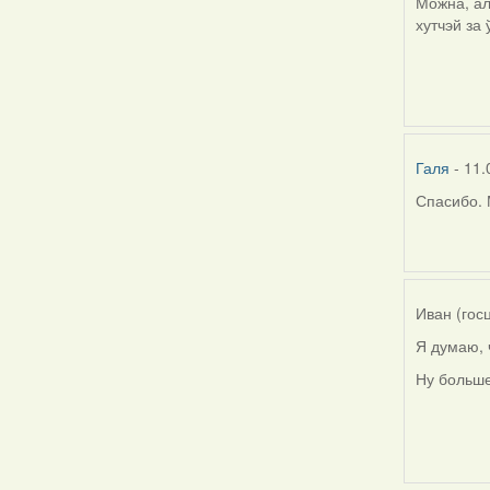
Можна, ал
хутчэй за
Галя
- 11.
Спасибо. 
In
reply
to
by
Harrier
Иван (гос
Я думаю, 
Ну больше