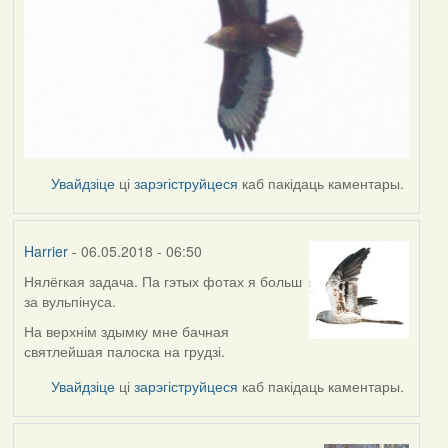
Увайдзіце
ці
зарэгіструйцеся
каб пакідаць каментары.
Harrier
- 06.05.2018 - 06:50
Нялёгкая задача. Па гэтых фотах я больш
за вульпінуса.
На верхнім здымку мне бачная
святлейшая палоска на грудзі.
Увайдзіце
ці
зарэгіструйцеся
каб пакідаць каментары.