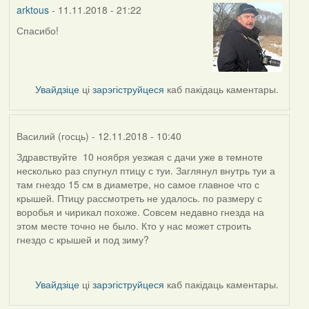
arktous
- 11.11.2018 - 21:22
Спасибо!
In
reply
to
by
Увайдзіце
ці
зарэгіструйцеся
каб пакідаць каментары.
Harrier
Василий (госць)
- 12.11.2018 - 10:40
Здравствуйте 10 ноября уезжая с дачи уже в темноте
несколько раз спугнул птицу с туи. Заглянул внутрь туи а
там гнездо 15 см в диаметре, но самое главное что с
крышей. Птицу рассмотреть не удалось. по размеру с
воробья и чирикал похоже. Совсем недавно гнезда на
этом месте точно не было. Кто у нас может строить
гнездо с крышей и под зиму?
Увайдзіце
ці
зарэгіструйцеся
каб пакідаць каментары.