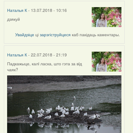
Наталья К
- 13.07.2018 - 10:16
дзякуй
Увайдзіце
ці
зарэгіструйцеся
каб пакідаць каментары.
Наталья К
- 22.07.2018 - 21:19
Падкажыце, калi ласка, што гэта за вiд
чаяк?