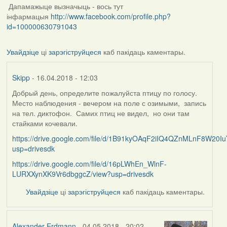
Дапамажыце вызначыць - вось тут
інфармацыя
http://www.facebook.com/profile.php?
id=100000630791043
Увайдзіце
ці
зарэгіструйцеся
каб пакідаць каментары.
Skipp
- 16.04.2018 - 12:03
Добрый день, определите пожалуйста птицу по голосу.
Место наблюдения - вечером на поле с озимыми, запись
на тел. диктофон. Самих птиц не видел, но они там
стайками кочевали.
https://drive.google.com/file/d/1B91kyOAqF2iIQ4QZnMLnF8W20Iu
usp=drivesdk
https://drive.google.com/file/d/16pLWhEn_WlnF-
LURXXynXK9Vr6dbggcZ/view?usp=drivesdk
Увайдзіце
ці
зарэгіструйцеся
каб пакідаць каментары.
Alexander Erdmann
- 04.05.2018 - 20:02