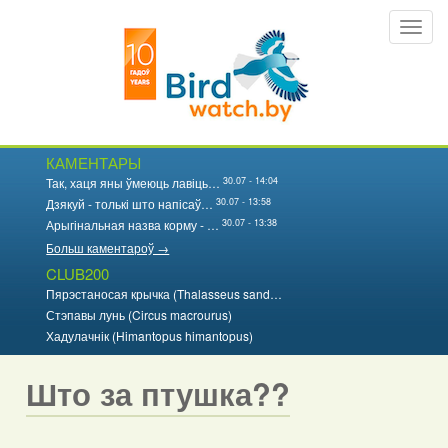
Перайсці
Toggl
да
navig
асноўнага
змесціва
КАМЕНТАРЫ
30.07 - 14:04
Так, хаця яны ўмеюць лавіць…
30.07 - 13:58
Дзякуй - толькі што напісаў…
30.07 - 13:38
Арыгінальная назва корму - …
Больш каментароў →
CLUB200
Пярэстаносая крычка (Thalasseus sand…
Стэпавы лунь (Circus macrourus)
Хадулачнік (Himantopus himantopus)
Што за птушка??