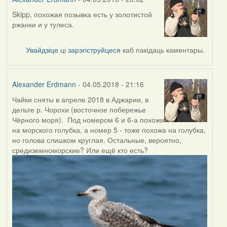
Skipp, похожая позывка есть у золотистой
In
ржанки и у тулеса.
reply
to
by
Увайдзіце
ці
зарэгіструйцеся
каб пакідаць каментары.
Skipp
Alexander Erdmann
- 04.05.2018 - 21:16
Чайки сняты в апреле 2018 в Аджарии, в
дельте р. Чорохи (восточное побережье
Чёрного моря). Под номером 6 и 6-а похожи
на морского голубка, а номер 5 - тоже похожа на голубка,
но голова слишком круглая. Остальные, вероятно,
средиземноморские? Или ещё кто есть?