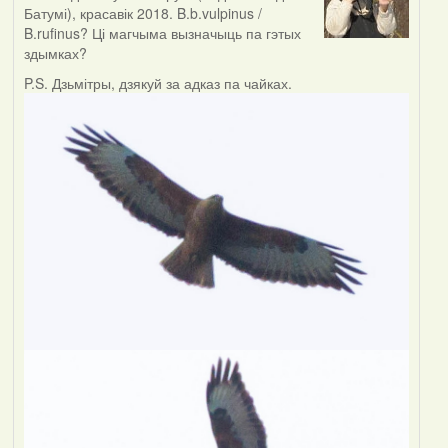
Батумі), красавік 2018. B.b.vulpinus /
B.rufinus? Ці магчыма вызначыць па гэтых
здымках?
P.S. Дзьмітры, дзякуй за адказ па чайках.