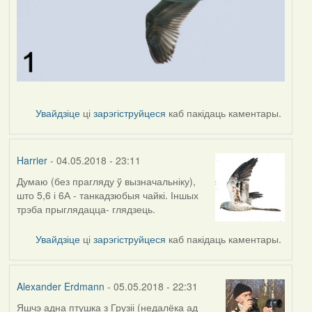
Увайдзіце
ці
зарэгіструйцеся
каб пакідаць каментары.
Harrier
- 04.05.2018 - 23:11
Думаю (без прагляду ў вызначальніку),
што 5,6 і 6А - танкадзюбыя чайкі. Іншых
трэба прыглядацца- глядзець.
Увайдзіце
ці
зарэгіструйцеся
каб пакідаць каментары.
Alexander Erdmann
- 05.05.2018 - 22:31
Яшчэ адна птушка з Грузіі (недалёка ад