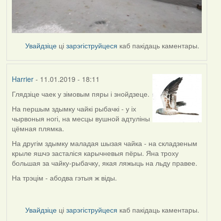
Увайдзіце
ці
зарэгіструйцеся
каб пакідаць каментары.
Harrier
- 11.01.2019 - 18:11
Глядзіце чаек у зімовым пяры і знойдзеце.
In
reply
На першым здымку чайкі рыбачкі - у іх
to
чырвоныя ногі, на месцы вушной адтуліны
by
цёмная плямка.
buzuk
На другім здымку маладая шызая чайка - на складзеным
крыле яшчэ засталіся карычневыя пёры. Яна троху
большая за чайку-рыбачку, якая ляжыць на льду правее.
На трэцім - абодва гэтыя ж віды.
Увайдзіце
ці
зарэгіструйцеся
каб пакідаць каментары.