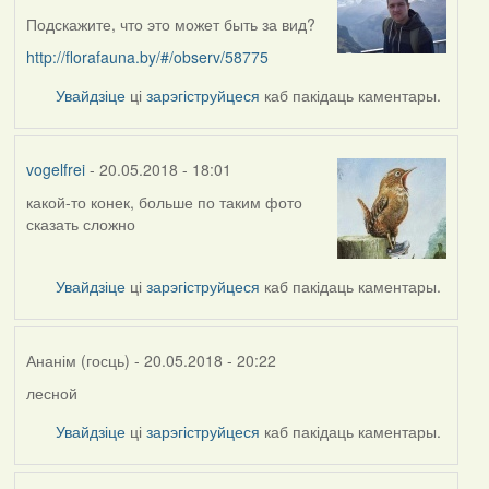
Подскажите, что это может быть за вид?
http://florafauna.by/#/observ/58775
Увайдзіце
ці
зарэгіструйцеся
каб пакідаць каментары.
vogelfrei
- 20.05.2018 - 18:01
какой-то конек, больше по таким фото
In
сказать сложно
reply
to
by
Увайдзіце
ці
зарэгіструйцеся
каб пакідаць каментары.
skinner
Ананім (госць)
- 20.05.2018 - 20:22
лесной
In
reply
Увайдзіце
ці
зарэгіструйцеся
каб пакідаць каментары.
to
by