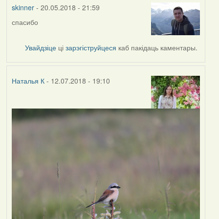
vogelfrei
skinner
- 20.05.2018 - 21:59
спасибо
Увайдзіце
ці
зарэгіструйцеся
каб пакідаць каментары.
Наталья К
- 12.07.2018 - 19:10