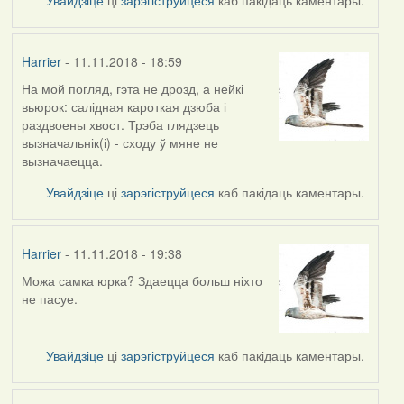
Harrier
- 11.11.2018 - 18:59
На мой погляд, гэта не дрозд, а нейкі
In
вьюрок: салідная кароткая дзюба і
reply
раздвоены хвост. Трэба глядзець
to
вызначальнік(і) - сходу ў мяне не
by
вызначаецца.
arktous
Увайдзіце
ці
зарэгіструйцеся
каб пакідаць каментары.
Harrier
- 11.11.2018 - 19:38
Можа самка юрка? Здаецца больш ніхто
In
не пасуе.
reply
to
by
Увайдзіце
ці
зарэгіструйцеся
каб пакідаць каментары.
Harrier