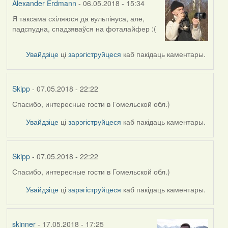
Alexander Erdmann
- 06.05.2018 - 15:34
Я таксама схіляюся да вульпінуса, але,
In
падспудна, спадзяваўся на фоталайфер :(
reply
to
by
Увайдзіце
ці
зарэгіструйцеся
каб пакідаць каментары.
Harrier
Skipp
- 07.05.2018 - 22:22
Спасибо, интересные гости в Гомельской обл.)
In
reply
Увайдзіце
ці
зарэгіструйцеся
каб пакідаць каментары.
to
by
Alexander
Skipp
- 07.05.2018 - 22:22
Erdmann
Спасибо, интересные гости в Гомельской обл.)
In
reply
Увайдзіце
ці
зарэгіструйцеся
каб пакідаць каментары.
to
by
Alexander
skinner
- 17.05.2018 - 17:25
Erdmann