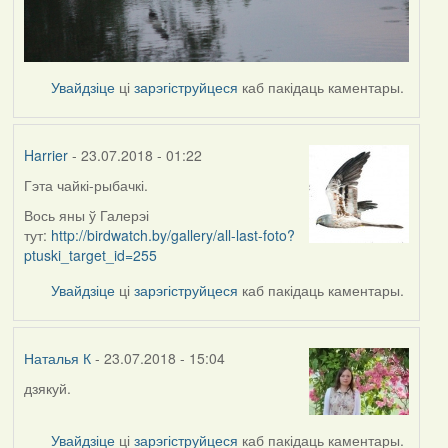
Увайдзіце
ці
зарэгіструйцеся
каб пакідаць каментары.
Harrier
- 23.07.2018 - 01:22
Гэта чайкі-рыбачкі.
In
reply
Вось яны ў Галерэі
to
тут:
http://birdwatch.by/gallery/all-last-foto?
by
ptuski_target_id=255
Наталья
Увайдзіце
ці
зарэгіструйцеся
каб пакідаць каментары.
К
Наталья К
- 23.07.2018 - 15:04
дзякуй.
In
reply
to
Увайдзіце
ці
зарэгіструйцеся
каб пакідаць каментары.