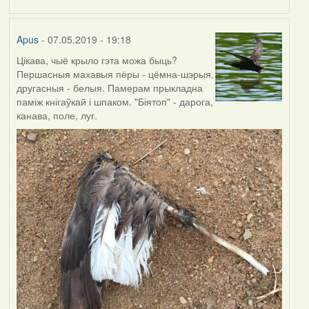
by
Harrier
Apus
- 07.05.2019 - 19:18
Цікава, чыё крыло гэта можа быць?
Першасныя махавыя пёры - цёмна-шэрыя,
другасныя - белыя. Памерам прыкладна
паміж кнігаўкай і шпаком. "Біятоп" - дарога,
канава, поле, луг.