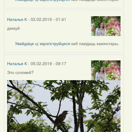
Наталья
К
Наталья К
- 02.02.2019 - 01:41
дзякуй
In
reply
to
Увайдзіце
ці
зарэгіструйцеся
каб пакідаць каментары.
by
Harrier
Наталья К
- 05.02.2019 - 09:17
Это соловей?