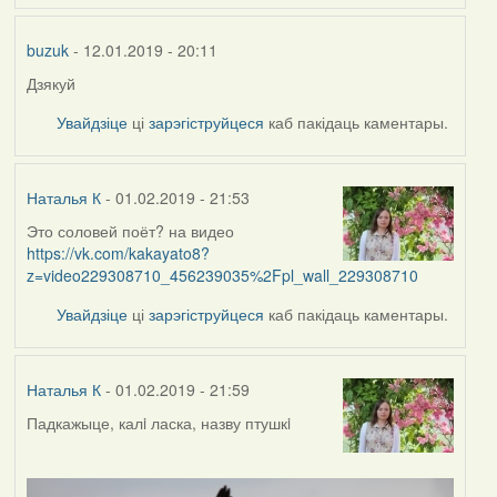
buzuk
- 12.01.2019 - 20:11
Дзякуй
Увайдзіце
ці
зарэгіструйцеся
каб пакідаць каментары.
Наталья К
- 01.02.2019 - 21:53
Это соловей поёт? на видео
https://vk.com/kakayato8?
z=video229308710_456239035%2Fpl_wall_229308710
Увайдзіце
ці
зарэгіструйцеся
каб пакідаць каментары.
Наталья К
- 01.02.2019 - 21:59
Падкажыце, калi ласка, назву птушкi