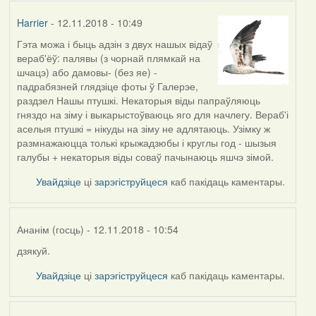
Harrier
- 12.11.2018 - 10:49
Гэта можа і быць адзін з двух нашых відаў
вераб'ёў: палявы (з чорнай плямкай на
шчацэ) або дамовы- (без яе) -
падрабязней глядзіце фоты ў Галерэе,
раздзел Нашы птушкі. Некаторыя віды папраўляюць
гняздо на зіму і выкарыстоўваюць яго для начлегу. Вераб'і
аселыя птушкі = нікуды на зіму не адлятаюць. Узімку ж
размнажаюцца толькі крыжадзюбы і круглы год - шызыя
галубы + некаторыя віды соваў пачынаюць яшчэ зімой.
Увайдзіце
ці
зарэгіструйцеся
каб пакідаць каментары.
Ананім (госць)
- 12.11.2018 - 10:54
дзякуй.
In
reply
Увайдзіце
ці
зарэгіструйцеся
каб пакідаць каментары.
to
by
Harrier