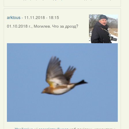
by
Harrier
arktous
- 11.11.2018 - 18:15
01.10.2018 г., Могилев. Что за дрозд?
Увайдзіце
ці
зарэгіструйцеся
каб пакідаць каментары.