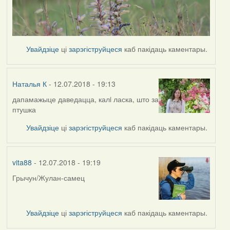
Увайдзіце
ці
зарэгіструйцеся
каб пакідаць каментары.
Наталья К
- 12.07.2018 - 19:13
дапамажыце даведацца, калi ласка, што за
птушка
Увайдзіце
ці
зарэгіструйцеся
каб пакідаць каментары.
vita88
- 12.07.2018 - 19:19
Грычун/Жулан-самец
Увайдзіце
ці
зарэгіструйцеся
каб пакідаць каментары.