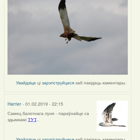
Увайдзіце
ці
зарэгіструйцеся
каб пакідаць каментары.
Harrier
- 01.02.2019 - 22:15
Самец балотнага луня - параўнайце са
In
здымкамі
.
ТУТ
.
reply
to
by
Увайдзіце
ці
зарэгіструйцеся
каб пакідаць каментары.