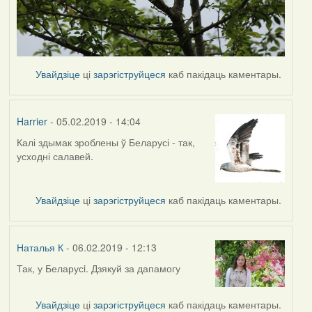
Увайдзіце
ці
зарэгіструйцеся
каб пакідаць каментары.
Harrier
- 05.02.2019 - 14:04
Калі здымак зроблены ў Беларусі - так,
In
усходні салавей.
reply
to
by
Увайдзіце
ці
зарэгіструйцеся
каб пакідаць каментары.
Наталья
К
Наталья К
- 06.02.2019 - 12:13
Так, у Беларусi. Дзякуй за дапамогу
In
reply
to
Увайдзіце
ці
зарэгіструйцеся
каб пакідаць каментары.