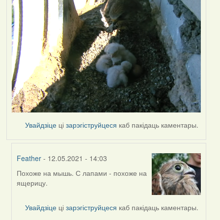
Увайдзіце
ці
зарэгіструйцеся
каб пакідаць каментары.
Feather
- 12.05.2021 - 14:03
Похоже на мышь. С лапами - похоже на
In
ящерицу.
reply
to
by
Увайдзіце
ці
зарэгіструйцеся
каб пакідаць каментары.
Lighty