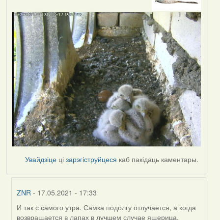
Увайдзіце
ці
зарэгіструйцеся
каб пакідаць каментары.
ZNR
- 17.05.2021 - 17:33
И так с самого утра. Самка подолгу отлучается, а когда
In
возвращается в лапах в лучшем случае ящерица.