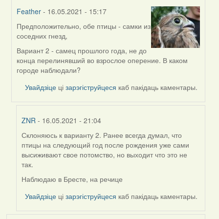
Feather
- 16.05.2021 - 15:17
Предположительно, обе птицы - самки из
In
соседних гнезд,
reply
to
Вариант 2 - самец прошлого года, не до
by
конца перелинявший во взрослое оперение. В каком
ZNR
городе наблюдали?
Увайдзіце
ці
зарэгіструйцеся
каб пакідаць каментары.
ZNR
- 16.05.2021 - 21:04
Склоняюсь к варианту 2. Ранее всегда думал, что
In
птицы на следующий год после рождения уже сами
reply
высиживают свое потомство, но выходит что это не
to
так.
by
Feather
Наблюдаю в Бресте, на речице
Увайдзіце
ці
зарэгіструйцеся
каб пакідаць каментары.