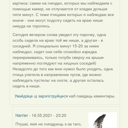
картина: самки на гнездах, которых мы наблюдаем с
reply
помощью камер, не отлучаются от кладки дольше
to
пяти минут. С теми птицами которых я наблюдаю все
by
иначе - они могут подолгу сидеть на краю ниши
Harrier
никуда не торопясь.
Сегодня вечером снова увидел эту парочку, одна
особь сидела на краю той же ниши, а другая - в
соседней. Я специально минут 15-20 за ними
наблюдал, сидят они себе спокойно изредка
перекрикиваясь, только голуби сверху на крыше
напряженно поглядуют на хищных соседей)
Незадолго до того как мне нужно было уходить, одна
птица улетела в направлении лугов, где можно
наблюдать пустельг на охоте, а другая осталась
сидеть в нише.
Увайдзіце
ці
зарэгіструйцеся
каб пакідаць каментары.
Harrier
- 16.05.2021 - 23:20
Птушкі, якія не гняздуюць з-за таго,
In