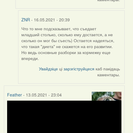
ZNR
- 16.05.2021 - 20:39
Что то мне подсказывает, что съедает
In
младший столько, сколько ему достается, а не
reply
сколько он мог бы съесть) Остается надеяться,
to
что такая "диета" не скажется на его развитии.
by
Но ведь основные разборки за кормежку еще
Harrier
впереди.
Увайдзіце
ці
зарэгіструйцеся
каб пакідаць
каментары.
Feather
- 13.05.2021 - 23:04