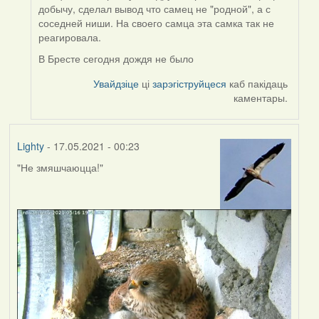
to
добычу, сделал вывод что самец не "родной", а с
by
соседней ниши. На своего самца эта самка так не
Lighty
реагировала.
В Бресте сегодня дождя не было
Увайдзіце
ці
зарэгіструйцеся
каб пакідаць
каментары.
Lighty
- 17.05.2021 - 00:23
"Не змяшчаюцца!"