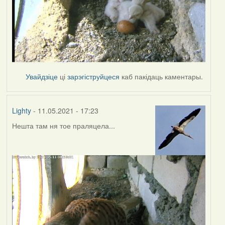
Увайдзіце
ці
зарэгіструйцеся
каб пакідаць каментары.
Lighty
- 11.05.2021 - 17:23
Нешта там ня тое праляцела...