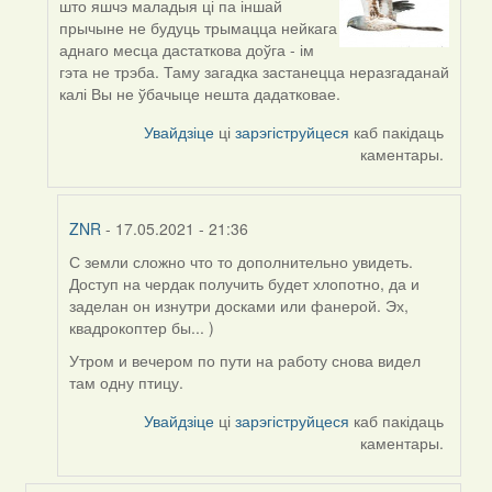
што яшчэ маладыя ці па іншай
reply
прычыне не будуць трымацца нейкага
to
аднаго месца дастаткова доўга - ім
by
гэта не трэба. Таму загадка застанецца неразгаданай
ZNR
калі Вы не ўбачыце нешта дадатковае.
Увайдзіце
ці
зарэгіструйцеся
каб пакідаць
каментары.
ZNR
- 17.05.2021 - 21:36
С земли сложно что то дополнительно увидеть.
In
Доступ на чердак получить будет хлопотно, да и
reply
заделан он изнутри досками или фанерой. Эх,
to
квадрокоптер бы... )
by
Harrier
Утром и вечером по пути на работу снова видел
там одну птицу.
Увайдзіце
ці
зарэгіструйцеся
каб пакідаць
каментары.