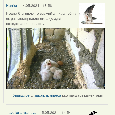
Harrier
- 14.05.2021 - 18:56
Нешта 6-ы яшчэ не вылупіўся, хаця сёння
як раз месяц пасля яго адкладкі і
наседжвання прайшоў:
Увайдзіце
ці
зарэгіструйцеся
каб пакідаць каментары.
svetlana vranova
- 15.05.2021 - 14:54