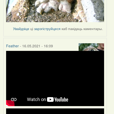
Увайдзіце
ці
зарэгіструйцеся
каб пакідаць каментары.
Feather
- 16.05.2021 - 16:09