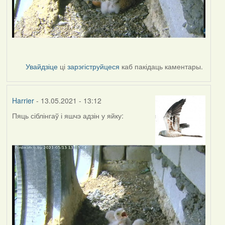
Увайдзіце
ці
зарэгіструйцеся
каб пакідаць каментары.
Harrier
- 13.05.2021 - 13:12
Пяць сіблінгаў і яшчэ адзін у яйку: