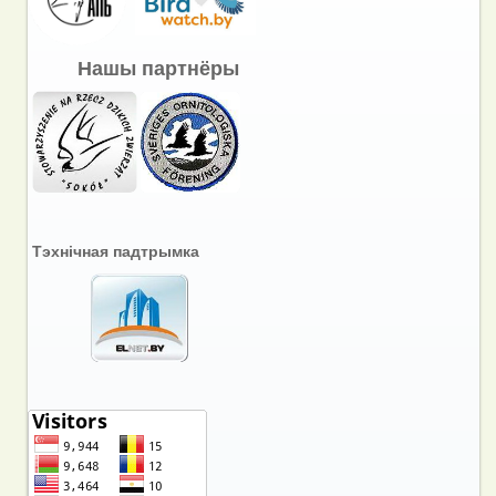
Нашы партнёры
Тэхнічная падтрымка