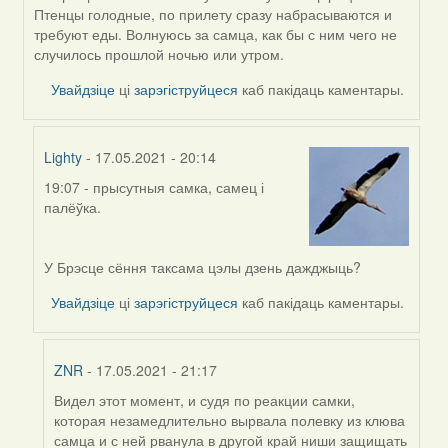
reply
Птенцы голодные, по прилету сразу набрасываются и
to
требуют еды. Волнуюсь за самца, как бы с ним чего не
by
случилось прошлой ночью или утром.
Harrier
Увайдзіце
ці
зарэгіструйцеся
каб пакідаць каментары.
Lighty
- 17.05.2021 - 20:14
19:07 - прысутныя самка, самец і
In
палёўка.
reply
to
by
У Брэсце сёння таксама цэлы дзень дажджыць?
ZNR
Увайдзіце
ці
зарэгіструйцеся
каб пакідаць каментары.
ZNR
- 17.05.2021 - 21:17
Видел этот момент, и судя по реакции самки,
In
которая незамедлительно вырвала полевку из клюва
reply
самца и с ней рванула в другой край ниши защищать