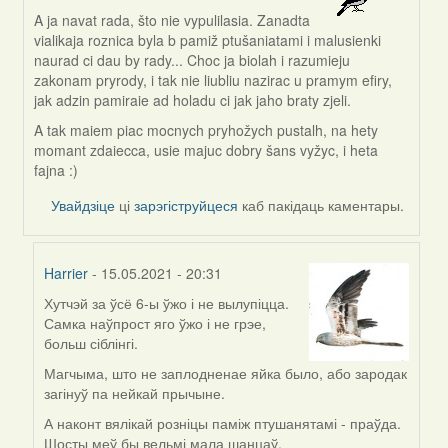
A ja navat rada, što nie vypulilasia. Zanadta
In
vialikaja roznica byla b pamiž ptušaniatami i malusienki
reply
naurad ci dau by rady... Choc ja biolah i razumieju
to
zakonam pryrody, i tak nie liubliu nazirac u pramym efiry,
by
jak adzin pamiraie ad holadu ci jak jaho braty zjeli.
Harrier
A tak maiem piac mocnych pryhožych pustalh, na hety
momant zdaiecca, usie majuc dobry šans vyžyc, i heta
fajna :)
Увайдзіце
ці
зарэгіструйцеся
каб пакідаць каментары.
Harrier
- 15.05.2021 - 20:31
Хутчэй за ўсё 6-ы ўжо і не вылупіцца.
In
Самка наўпрост яго ўжо і не грэе,
reply
больш сіблінгі.
to
by
Магчыма, што не заплодненае яйка было, або зародак
svetlana
загінуў па нейкай прычыне.
vranova
А наконт вялікай розніцы паміж птушанятамі - праўда.
Шосты меў бы вельмі мала шанцаў.