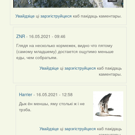
Увайдзіце
ці
зарэгіструйцеся
каб пакідаць каментары.
ZNR
- 16.05.2021 - 09:46
Глядя на несколько кормежек, видно что пятому
In
(самому младшему) достается ощутимо меньше
reply
еды, чем собратьям.
to
by
Увайдзіце
ці
зарэгіструйцеся
каб пакідаць
Harrier
каментары.
Harrier
- 16.05.2021 - 12:58
Дык ён меншы, яму столькі ж і не
In
трэба.
reply
to
by
Увайдзіце
ці
зарэгіструйцеся
каб пакідаць
ZNR
каментары.