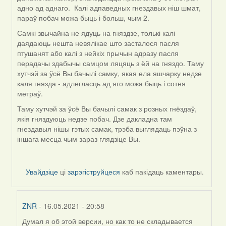
адно ад аднаго. Калі адпаведных гнездавых ніш шмат,
параў побач можа быць і больш, чым 2.
Самкі звычайна не ядуць на гняздзе, толькі калі
даядаюць нешта невялікае што засталося пасля
птушанят або калі з нейкіх прычын адразу пасля
перадачы здабычы самцом ляцяць з ёй на гняздо. Таму
хутчэй за ўсё Вы бачылі самку, якая ела яшчарку недзе
каля гнязда - адлегласць ад яго можа быць і сотня
метраў.
Таму хутчэй за ўсё Вы бачылі самак з розных гнёздаў,
якія гняздуюць недзе побач. Дзе дакладна там
гнездавыя нішы гэтых самак, трэба выглядаць пэўна з
іншага месца чым зараз глядзіце Вы.
Увайдзіце
ці
зарэгіструйцеся
каб пакідаць каментары.
ZNR
- 16.05.2021 - 20:58
Думал я об этой версии, но как то не складывается
In