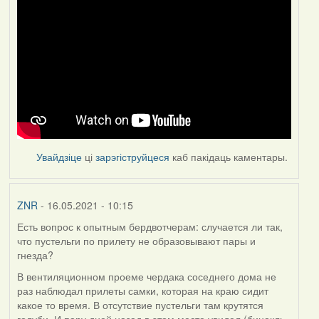
Увайдзіце
ці
зарэгіструйцеся
каб пакідаць каментары.
ZNR
- 16.05.2021 - 10:15
Есть вопрос к опытным бердвотчерам: случается ли так,
что пустельги по прилету не образовывают пары и
гнезда?
В вентиляционном проеме чердака соседнего дома не
раз наблюдал прилеты самки, которая на краю сидит
какое то время. В отсутствие пустельги там крутятся
голуби. И пару дней назад в этом месте увидел (бинокль