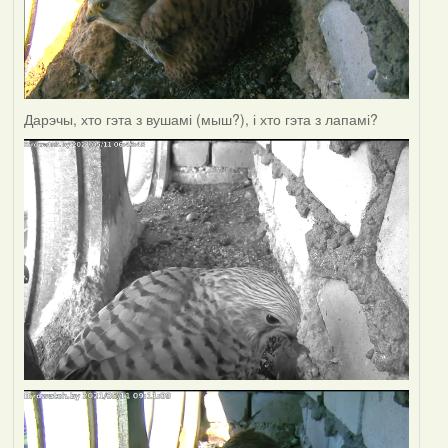
Дарэчы, хто гэта з вушамі (мыш?), і хто гэта з лапамі?