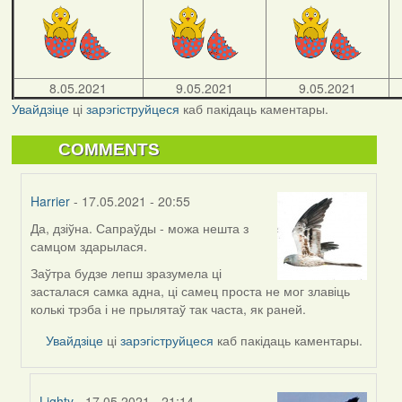
8.05.2021
9.05.2021
9.05.2021
Увайдзіце
ці
зарэгіструйцеся
каб пакідаць каментары.
COMMENTS
Harrier
- 17.05.2021 - 20:55
Да, дзіўна. Сапраўды - можа нешта з
In
самцом здарылася.
reply
to
Заўтра будзе лепш зразумела ці
by
засталася самка адна, ці самец проста не мог злавіць
09Алена
колькі трэба і не прылятаў так часта, як раней.
Увайдзіце
ці
зарэгіструйцеся
каб пакідаць каментары.
Lighty
- 17.05.2021 - 21:14