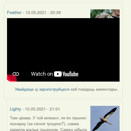
Feather
- 10.05.2021 - 20:39
Увайдзіце
ці
зарэгіструйцеся
каб пакідаць каментары.
Lighty
- 10.05.2021 - 21:01
Там цікава. У той момант, як ён прынес
In
яшчарку (за сёння трэцюю?), самка
reply
карміла малых грызуном. Самец нібыта