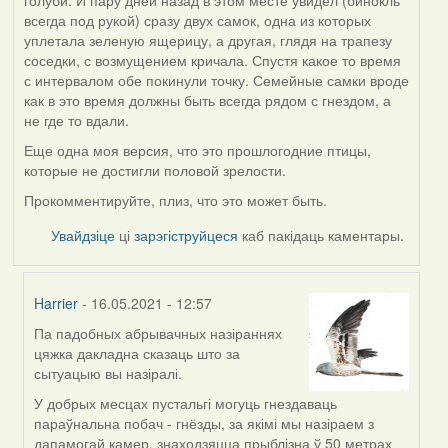
всегда под рукой) сразу двух самок, одна из которых
уплетала зеленую ящерицу, а другая, глядя на трапезу
соседки, с возмущением кричала. Спустя какое то время
с интервалом обе покинули точку. Семейные самки вроде
как в это время должны быть всегда рядом с гнездом, а
не где то вдали.
Еще одна моя версия, что это прошлогодние птицы,
которые не достигли половой зрелости.
Прокомментируйте, плиз, что это может быть.
Увайдзіце
ці
зарэгіструйцеся
каб пакідаць каментары.
Harrier
- 16.05.2021 - 12:57
Па падобных абрывачных назіраннях
In
цяжка дакладна сказаць што за
reply
сытуацыю вы назіралі.
to
by
У добрых месцах пустальгі могуць гнездаваць
ZNR
параўнальна побач - гнёзды, за якімі мы назіраем з
дапамогай камер, знаходзяцца прыблізна ў 50 метрах