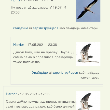
Ну прылятаў жа самец! У 19:07 і ў
In
20:53!
reply
to
by
Увайдзіце
ці
зарэгіструйцеся
каб пакідаць каментары.
Harrier
Harrier
- 17.05.2021 - 23:38
Дзякуй богу, што не прапаў. Наўрацці
In
самка сама б справілася пракарміць
reply
такое патомства.
to
by
Увайдзіце
ці
зарэгіструйцеся
каб пакідаць
Lighty
каментары.
Harrier
- 17.05.2021 - 17:08
Самка даўно некуды адляцела, птушаняты
самі і трымаюцца разам, каб было цяплей: