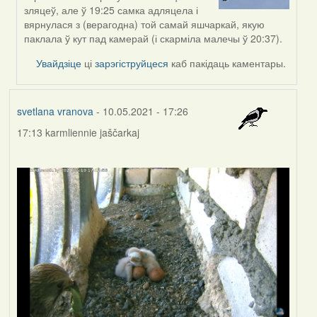
to
зляцеў, але ў 19:25 самка адляцела і
by
вярнулася з (верагодна) той самай яшчаркай, якую
Feather
паклала ў кут пад камерай (і скарміла малечы ў 20:37).
Увайдзіце
ці
зарэгіструйцеся
каб пакідаць каментары.
svetlana vranova
- 10.05.2021 - 17:26
17:13 karmliennie jaščarkaj