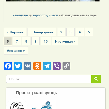
Увайдзіце
ці
зарэгіструйцеся
каб пакідаць каментары.
Pagination
First
« Першая
Previous
‹ Папярэдняя
Page
2
Page
3
Page
4
Page
5
page
page
Current
6
Page
7
Page
8
Page
9
Page
10
Next
Наступная ›
page
page
Last
Апошняя »
page
Facebook
Twitter
VK
Odnoklassniki
Telegram
Viber
Copy
Link
Пошук
Пошук
Праект рэалізуюць