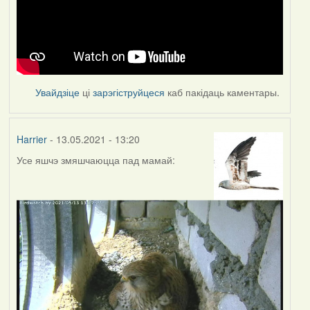
Увайдзіце
ці
зарэгіструйцеся
каб пакідаць каментары.
Harrier
- 13.05.2021 - 13:20
Усе яшчэ змяшчаюцца пад мамай: