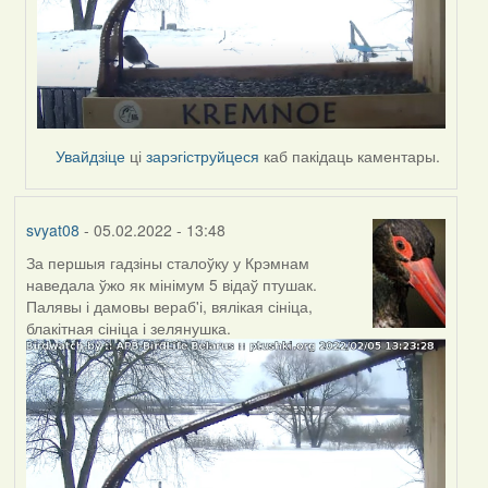
Увайдзіце
ці
зарэгіструйцеся
каб пакідаць каментары.
svyat08
- 05.02.2022 - 13:48
За першыя гадзіны сталоўку у Крэмнам
наведала ўжо як мінімум 5 відаў птушак.
Палявы і дамовы вераб'і, вялікая сініца,
блакітная сініца і зелянушка.