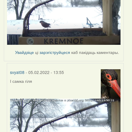
Увайдзіце
ці
зарэгіструйцеся
каб пакідаць каментары.
svyat08
- 05.02.2022 - 13:55
І самка гіля
In
reply
to
by
svyat08