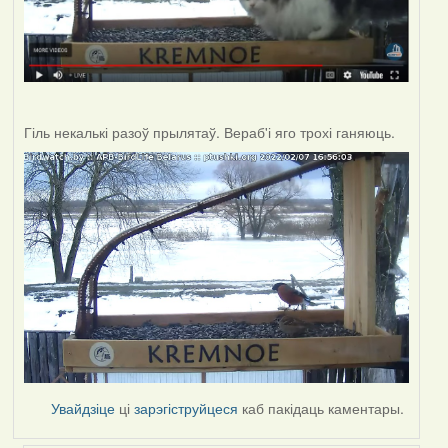
Гіль некалькі разоў прылятаў. Вераб'і яго трохі ганяюць.
Увайдзіце
ці
зарэгіструйцеся
каб пакідаць каментары.