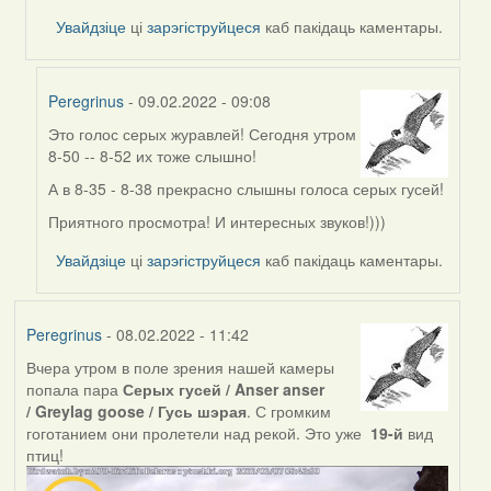
by
Увайдзіце
ці
зарэгіструйцеся
каб пакідаць каментары.
Feather
Peregrinus
- 09.02.2022 - 09:08
Это голос серых журавлей! Сегодня утром
In
8-50 -- 8-52 их тоже слышно!
reply
to
А в 8-35 - 8-38 прекрасно слышны голоса серых гусей!
by
Приятного просмотра! И интересных звуков!)))
Peregrinus
Увайдзіце
ці
зарэгіструйцеся
каб пакідаць каментары.
Peregrinus
- 08.02.2022 - 11:42
Вчера утром в поле зрения нашей камеры
попала пара
Серых гусей / Anser anser
/ Greylag goose / Гусь шэрая
. С громким
гоготанием они пролетели над рекой. Это уже
19-й
вид
птиц!