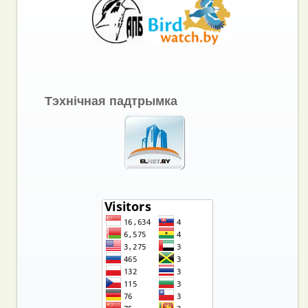
Тэхнічная падтрымка