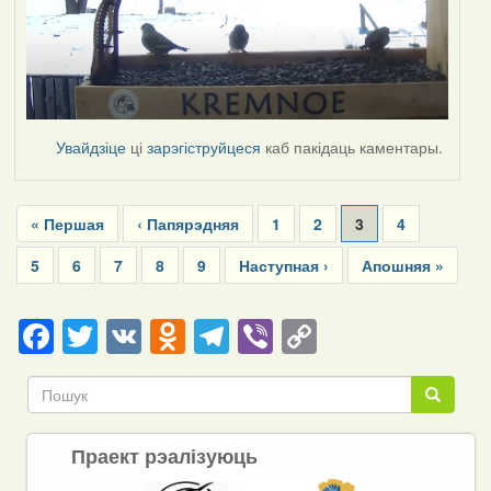
Увайдзіце
ці
зарэгіструйцеся
каб пакідаць каментары.
Pagination
First
« Першая
Previous
‹ Папярэдняя
Page
1
Page
2
Current
3
Page
4
page
page
page
Page
5
Page
6
Page
7
Page
8
Page
9
Next
Наступная ›
Last
Апошняя »
page
page
Facebook
Twitter
VK
Odnoklassniki
Telegram
Viber
Copy
Link
Пошук
Пошук
Праект рэалізуюць