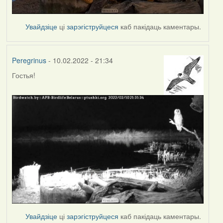
Увайдзіце
ці
зарэгіструйцеся
каб пакідаць каментары.
Peregrinus
- 10.02.2022 - 21:34
Гостья!
Увайдзіце
ці
зарэгіструйцеся
каб пакідаць каментары.