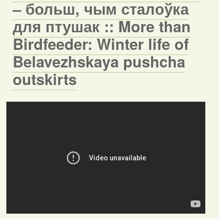
– больш, чым сталоўка
для птушак :: More than
Birdfeeder: Winter life of
Belavezhskaya pushcha
outskirts