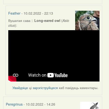
Feather
- 10.02.2022 - 22:13
Вушатая сава ::
Long-eared owl
(
Asio
In
otus
):
reply
to
by
Peregrinus
Увайдзіце
ці
зарэгіструйцеся
каб пакідаць каментары.
Peregrinus
- 10.02.2022 - 14:26