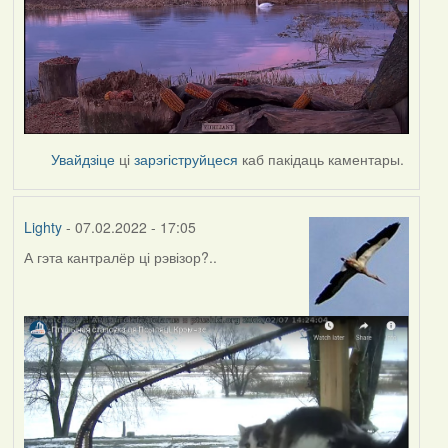
Увайдзіце
ці
зарэгіструйцеся
каб пакідаць каментары.
Lighty
- 07.02.2022 - 17:05
А гэта кантралёр ці рэвізор?..