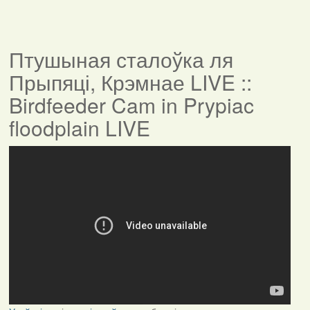
Птушыная сталоўка ля
Прыпяці, Крэмнае LIVE ::
Birdfeeder Cam in Prypiac
floodplain LIVE