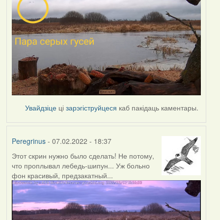
Увайдзіце
ці
зарэгіструйцеся
каб пакідаць каментары.
Peregrinus
- 07.02.2022 - 18:37
Этот скрин нужно было сделать! Не потому,
что проплывал лебедь-шипун... Уж больно
фон красивый, предзакатный...