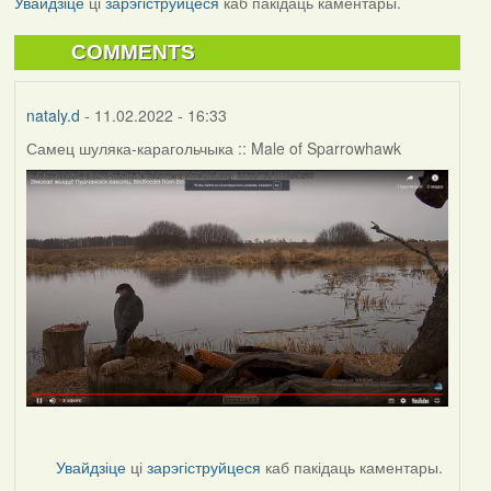
Увайдзіце
ці
зарэгіструйцеся
каб пакідаць каментары.
COMMENTS
nataly.d
- 11.02.2022 - 16:33
Самец шуляка-карагольчыка :: Male of Sparrowhawk
Увайдзіце
ці
зарэгіструйцеся
каб пакідаць каментары.