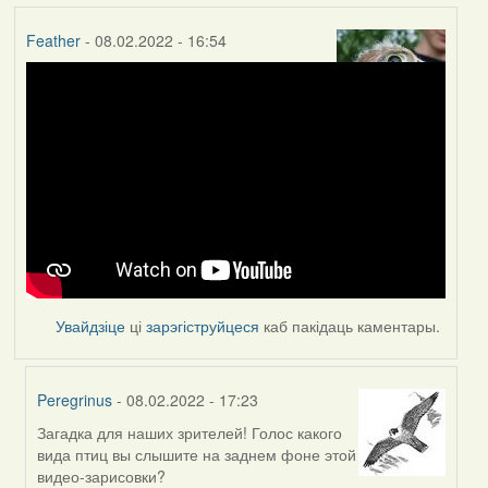
Feather
- 08.02.2022 - 16:54
Увайдзіце
ці
зарэгіструйцеся
каб пакідаць каментары.
Peregrinus
- 08.02.2022 - 17:23
Загадка для наших зрителей! Голос какого
In
вида птиц вы слышите на заднем фоне этой
reply
видео-зарисовки?
to