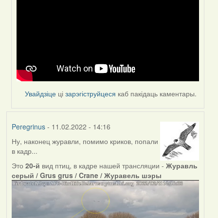
to
by
Peregrinus
Увайдзіце
ці
зарэгіструйцеся
каб пакідаць каментары.
Peregrinus
- 11.02.2022 - 14:16
Ну, наконец журавли, помимо криков, попали
в кадр...
Это
20-й
вид птиц, в кадре нашей трансляции -
Журавль
серый / Grus grus / Crane / Журавель шэры