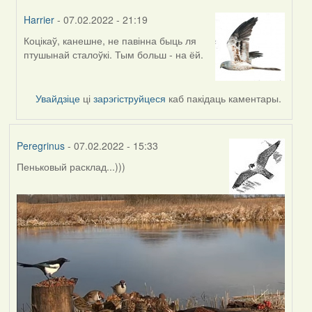
Harrier
- 07.02.2022 - 21:19
Коцікаў, канешне, не павінна быць ля
In
птушынай сталоўкі. Тым больш - на ёй.
reply
to
by
Увайдзіце
ці
зарэгіструйцеся
каб пакідаць каментары.
Lighty
Peregrinus
- 07.02.2022 - 15:33
Пеньковый расклад...)))