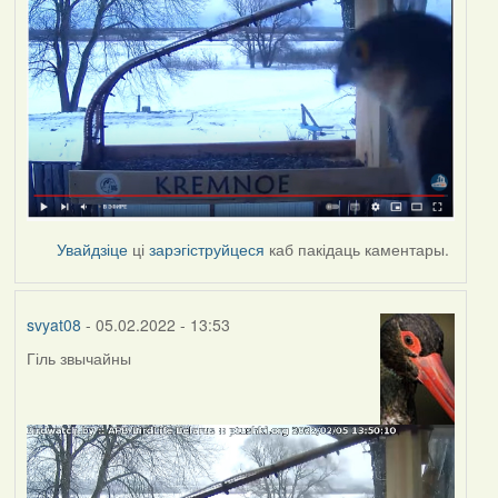
Увайдзіце
ці
зарэгіструйцеся
каб пакідаць каментары.
svyat08
- 05.02.2022 - 13:53
Гіль звычайны