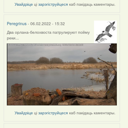
Увайдзіце
ці
зарэгіструйцеся
каб пакідаць каментары.
Peregrinus
- 06.02.2022 - 15:32
Два орлана-белохвоста патрулируют пойму
реки...
Увайдзіце
ці
зарэгіструйцеся
каб пакідаць каментары.