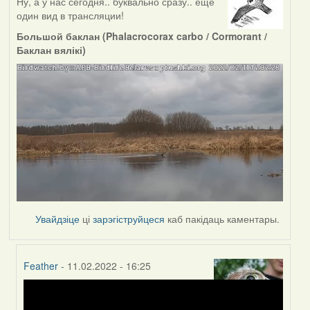
Ну, а у нас сегодня.. буквально сразу.. ещё
один вид в трансляции!
Большой баклан (Phalacrocorax carbo / Cormorant /
Баклан вялікі)
Увайдзіце
ці
зарэгіструйцеся
каб пакідаць каментары.
Feather
- 11.02.2022 - 16:25
In
reply