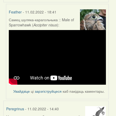
Feather
- 11.02.2022 - 18:41
Самец шуляка-карагольчыка :: Male of
In
Sparrowhawk (
Accipiter nisus
):
reply
to
by
nataly.d
Увайдзіце
ці
зарэгіструйцеся
каб пакідаць каментары.
Peregrinus
- 11.02.2022 - 14:40