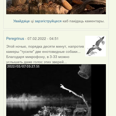
Увайдзіце
ці
зарэгіструйцеся
каб пакідаць каментары.
Peregrinus
- 07.02.2022 - 04:51
Этой ночью, порядка десяти минут, напротив
камеры "тусили" две енотовидные собаки...
Благодаря микрофону, в 3-33 можно
услышать даже голос этих зверей...