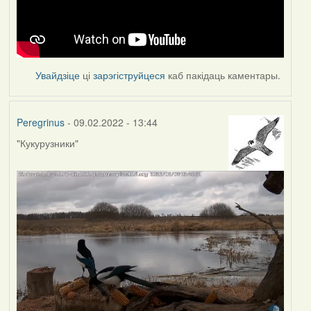
Увайдзіце
ці
зарэгіструйцеся
каб пакідаць каментары.
Peregrinus
- 09.02.2022 - 13:44
"Кукурузники"