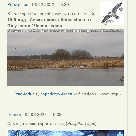
Peregrinus
- 06.02.2022 - 15:30
В поле зрения нашей камеры попал новый,
18-й вид - Серая цапля / Ardea cinerea /
Grey heron / Чапля шэрая
Увайдзіце
ці
зарэгіструйцеся
каб пакідаць каментары.
Homsa
- 05.02.2022 - 18:09
Самец шуляка-карагольчыка (
Accipiter nisus
):