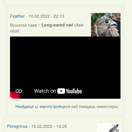
Feather
- 10.02.2022 - 22:13
Вушатая сава ::
Long-eared owl
(
Asio
In
otus
):
reply
to
by
Peregrinus
Увайдзіце
ці
зарэгіструйцеся
каб пакідаць каментары.
Peregrinus
- 10.02.2022 - 14:26