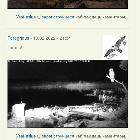
Увайдзіце
ці
зарэгіструйцеся
каб пакідаць каментары.
Peregrinus
- 10.02.2022 - 21:34
Гостья!
Увайдзіце
ці
зарэгіструйцеся
каб пакідаць каментары.