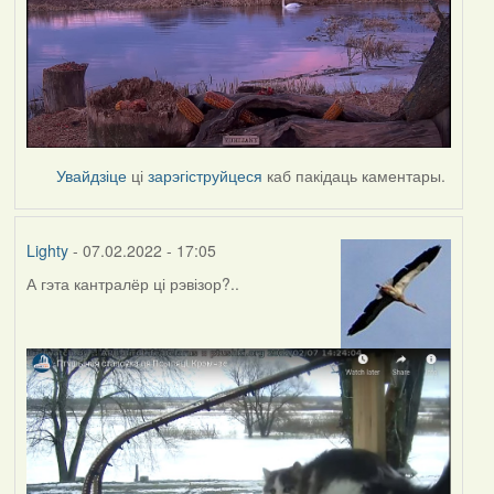
Увайдзіце
ці
зарэгіструйцеся
каб пакідаць каментары.
Lighty
- 07.02.2022 - 17:05
А гэта кантралёр ці рэвізор?..