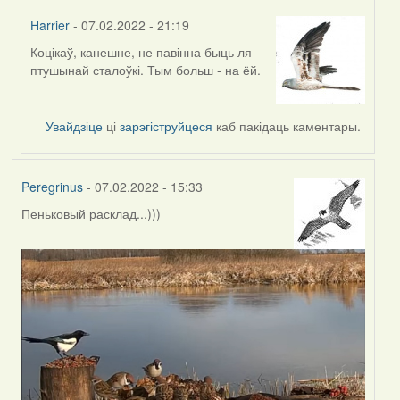
Harrier
- 07.02.2022 - 21:19
Коцікаў, канешне, не павінна быць ля
In
птушынай сталоўкі. Тым больш - на ёй.
reply
to
by
Увайдзіце
ці
зарэгіструйцеся
каб пакідаць каментары.
Lighty
Peregrinus
- 07.02.2022 - 15:33
Пеньковый расклад...)))