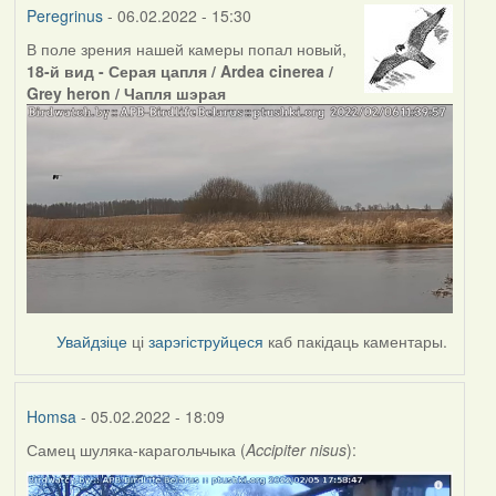
Peregrinus
- 06.02.2022 - 15:30
В поле зрения нашей камеры попал новый,
18-й вид - Серая цапля / Ardea cinerea /
Grey heron / Чапля шэрая
Увайдзіце
ці
зарэгіструйцеся
каб пакідаць каментары.
Homsa
- 05.02.2022 - 18:09
Самец шуляка-карагольчыка (
Accipiter nisus
):