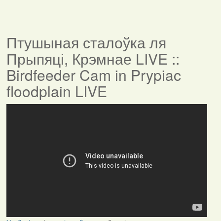
Птушыная сталоўка ля
Прыпяці, Крэмнае LIVE ::
Birdfeeder Cam in Prypiac
floodplain LIVE