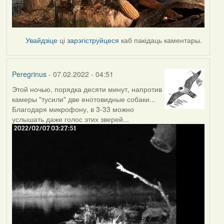
Увайдзіце
ці
зарэгіструйцеся
каб пакідаць каментары.
Peregrinus
- 07.02.2022 - 04:51
Этой ночью, порядка десяти минут, напротив
камеры "тусили" две енотовидные собаки...
Благодаря микрофону, в 3-33 можно
услышать даже голос этих зверей...