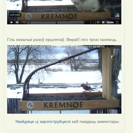
Гіль некалькі разоў прылятаў. Вераб'і яго трохі ганяюць.
Увайдзіце
ці
зарэгіструйцеся
каб пакідаць каментары.