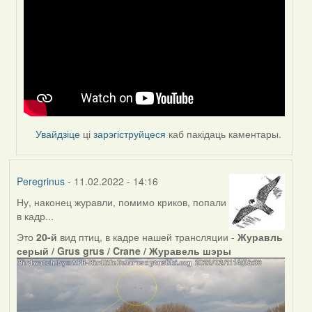
to
by
Peregrinus
Увайдзіце
ці
зарэгіструйцеся
каб пакідаць каментары.
Peregrinus
- 11.02.2022 - 14:16
Ну, наконец журавли, помимо криков, попали
в кадр...
Это
20-й
вид птиц, в кадре нашей трансляции -
Журавль
серый / Grus grus / Crane / Журавель шэры