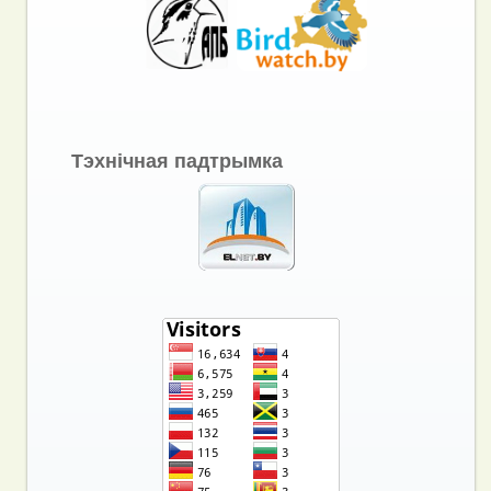
Тэхнічная падтрымка