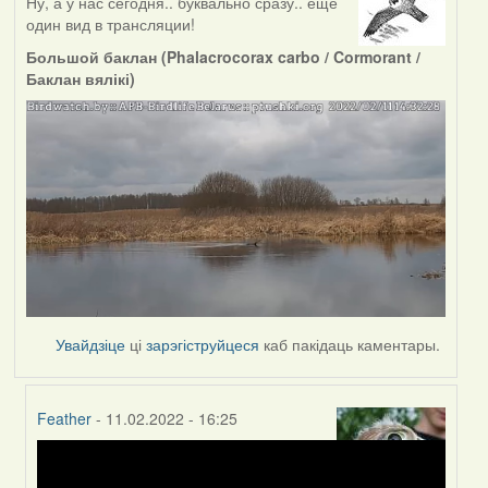
Ну, а у нас сегодня.. буквально сразу.. ещё
один вид в трансляции!
Большой баклан (Phalacrocorax carbo / Cormorant /
Баклан вялікі)
Увайдзіце
ці
зарэгіструйцеся
каб пакідаць каментары.
Feather
- 11.02.2022 - 16:25
In
reply