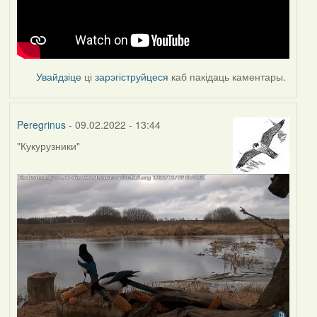
Увайдзіце
ці
зарэгіструйцеся
каб пакідаць каментары.
Peregrinus
- 09.02.2022 - 13:44
"Кукурузники"