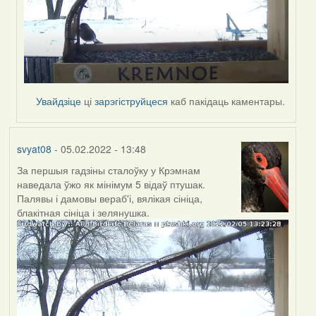
Увайдзіце
ці
зарэгіструйцеся
каб пакідаць каментары.
svyat08
- 05.02.2022 - 13:48
За першыя гадзіны сталоўку у Крэмнам
наведала ўжо як мінімум 5 відаў птушак.
Палявы і дамовы вераб'і, вялікая сініца,
блакітная сініца і зелянушка.