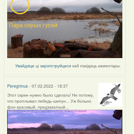
Увайдзіце
ці
зарэгіструйцеся
каб пакідаць каментары.
Peregrinus
- 07.02.2022 - 18:37
Этот скрин нужно было сделать! Не потому,
что проплывал лебедь-шипун... Уж больно
фон красивый, предзакатный...