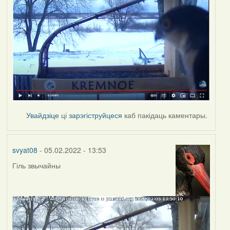
Увайдзіце
ці
зарэгіструйцеся
каб пакідаць каментары.
svyat08
- 05.02.2022 - 13:53
Гіль звычайны