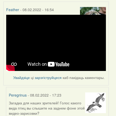
Feather
- 08.02.2022 - 16:54
Увайдзіце
ці
зарэгіструйцеся
каб пакідаць каментары.
Peregrinus
- 08.02.2022 - 17:23
Загадка для наших зрителей! Голос какого
In
вида птиц вы слышите на заднем фоне этой
reply
видео-зарисовки?
to