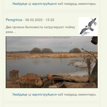
Увайдзіце
ці
зарэгіструйцеся
каб пакідаць каментары.
Peregrinus
- 06.02.2022 - 15:32
Два орлана-белохвоста патрулируют пойму
реки...
Увайдзіце
ці
зарэгіструйцеся
каб пакідаць каментары.