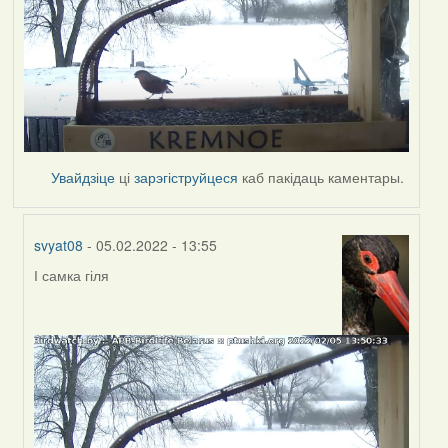
Увайдзіце
ці
зарэгіструйцеся
каб пакідаць каментары.
svyat08
- 05.02.2022 - 13:55
І самка гіля
In
reply
to
by
svyat08