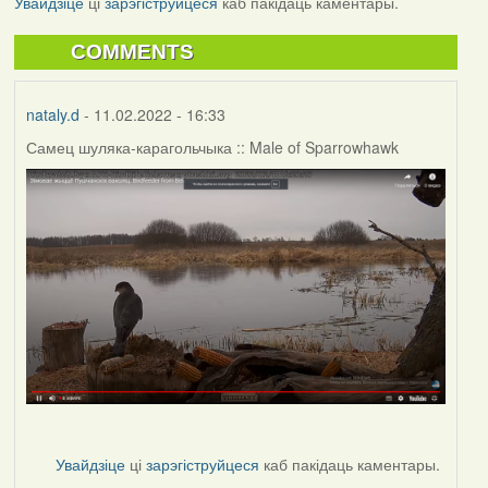
Увайдзіце
ці
зарэгіструйцеся
каб пакідаць каментары.
COMMENTS
nataly.d
- 11.02.2022 - 16:33
Самец шуляка-карагольчыка :: Male of Sparrowhawk
Увайдзіце
ці
зарэгіструйцеся
каб пакідаць каментары.