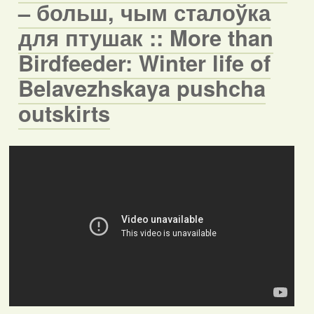
– больш, чым сталоўка
для птушак :: More than
Birdfeeder: Winter life of
Belavezhskaya pushcha
outskirts