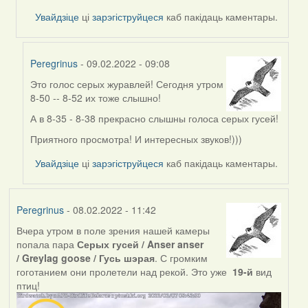
by
Увайдзіце
ці
зарэгіструйцеся
каб пакідаць каментары.
Feather
Peregrinus
- 09.02.2022 - 09:08
Это голос серых журавлей! Сегодня утром
In
8-50 -- 8-52 их тоже слышно!
reply
to
А в 8-35 - 8-38 прекрасно слышны голоса серых гусей!
by
Приятного просмотра! И интересных звуков!)))
Peregrinus
Увайдзіце
ці
зарэгіструйцеся
каб пакідаць каментары.
Peregrinus
- 08.02.2022 - 11:42
Вчера утром в поле зрения нашей камеры
попала пара
Серых гусей / Anser anser
/ Greylag goose / Гусь шэрая
. С громким
гоготанием они пролетели над рекой. Это уже
19-й
вид
птиц!