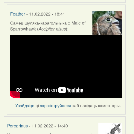
Feather
- 11.02.2022 - 18:41
Самец шуляка-карагольчыка :: Male of
In
Sparrowhawk (
Accipiter nisus
):
reply
to
by
nataly.d
Увайдзіце
ці
зарэгіструйцеся
каб пакідаць каментары.
Peregrinus
- 11.02.2022 - 14:40