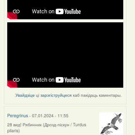
Увайдзіце
ці
зарэгіструйцеся
каб пакідаць каментары.
Peregrinus
- 07.01.2024 - 11:55
28 вид! Рябинник (Дрозд-піскун / Turdus
pilaris)