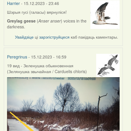
Harrier
- 15.12.2023 - 23:46
Шэрыя гусі (галасы) вярнуліся!
Greylag geese
(
Anser anser
) voices in the
darkness.
Увайдзіце
ці
зарэгіструйцеся
каб пакідаць каментары.
Peregrinus
- 15.12.2023 - 16:59
19 вид - Зеленушка обыкновенная
(Зелянушка звычайная / Carduelis chloris)