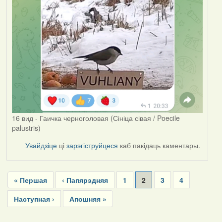
16 вид - Гаичка черноголовая (Сініца сівая / Poecile
palustris)
Увайдзіце
ці
зарэгіструйцеся
каб пакідаць каментары.
Pagination
First
« Першая
Previous
‹ Папярэдняя
Page
1
Current
2
Page
3
Page
4
page
page
page
Next
Наступная ›
Last
Апошняя »
page
page