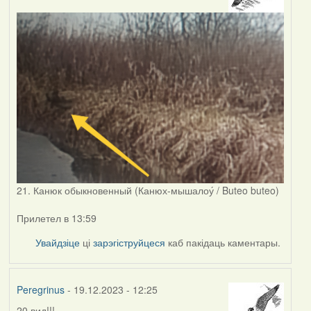
21. Канюк обыкновенный (Канюх-мышалоу́ / Buteo buteo)
Прилетел в 13:59
Увайдзіце
ці
зарэгіструйцеся
каб пакідаць каментары.
Peregrinus
- 19.12.2023 - 12:25
20 вид!!!