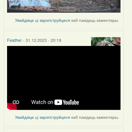
Увайдзіце
ці
зарэгіструйцеся
каб пакідаць каментары.
Feather
- 31.12.2023 - 20:19
Увайдзіце
ці
зарэгіструйцеся
каб пакідаць каментары.