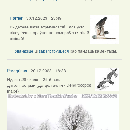
Feather
Harrier
- 30.12.2023 - 23:49
Выдатнае відэа атрымалася! І для ўсіх
In
відаў ёсць параўнанне памераў з вялікай
reply
сініцай!
to
by
Увайдзіце
ці
зарэгіструйцеся
каб пакідаць каментары.
Feather
Peregrinus
- 26.12.2023 - 18:38
Ну, вот 26 числа .. 25-й вид...
Дятел пёстрый (Дзяцел вялікі / Dendrocopos
major)