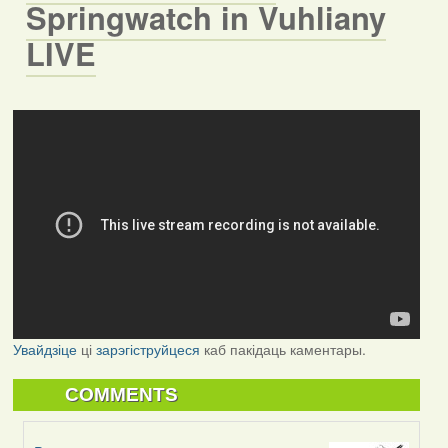
Springwatch in Vuhliany
LIVE
Увайдзіце
ці
зарэгіструйцеся
каб пакідаць каментары.
COMMENTS