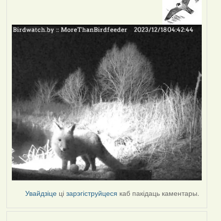
Увайдзіце
ці
зарэгіструйцеся
каб пакідаць каментары.