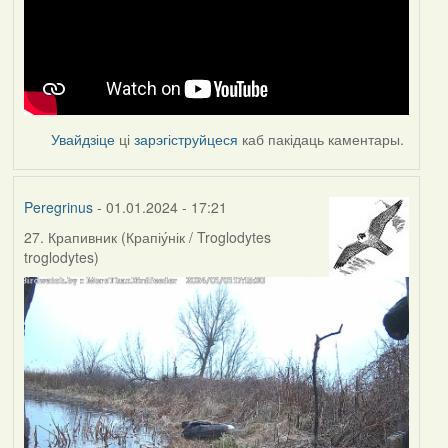
Увайдзіце
ці
зарэгіструйцеся
каб пакідаць каментары.
Peregrinus
- 01.01.2024 - 17:21
27. Крапивник (Крапіу́нік / Troglodytes
troglodytes)