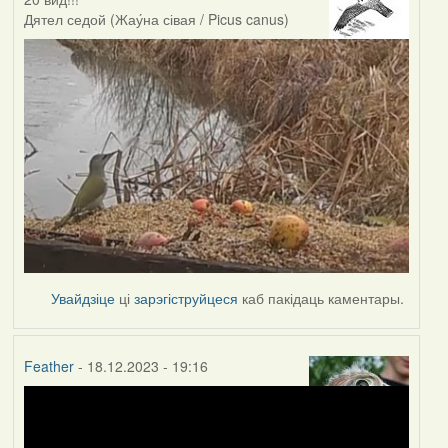
Дятел седой (Жау́на сівая / Picus canus)
Увайдзіце
ці
зарэгіструйцеся
каб пакідаць каментары.
Feather
- 18.12.2023 - 19:16