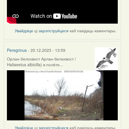
Увайдзіце
ці
зарэгіструйцеся
каб пакідаць каментары.
Peregrinus
- 20.12.2023 - 13:59
Орлан-белохвост Арлан-белахвост /
Haliaeetus albicilla) в полёте...
Увайдзіце
ці
зарэгіструйцеся
каб пакідаць каментары.