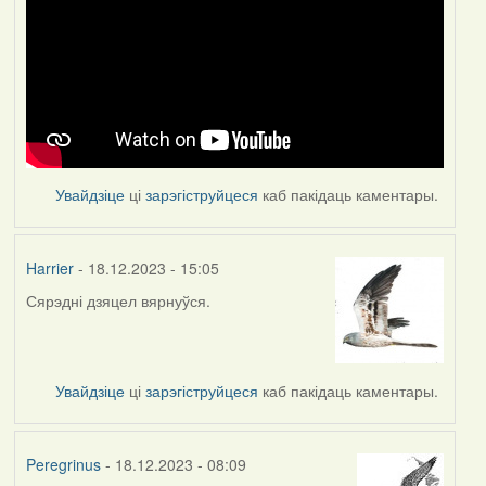
Увайдзіце
ці
зарэгіструйцеся
каб пакідаць каментары.
Harrier
- 18.12.2023 - 15:05
Сярэдні дзяцел вярнуўся.
Увайдзіце
ці
зарэгіструйцеся
каб пакідаць каментары.
Peregrinus
- 18.12.2023 - 08:09