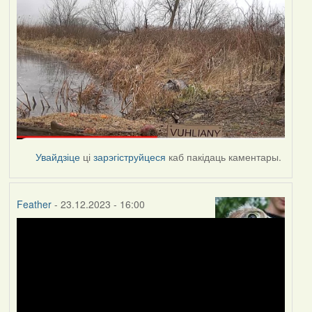
Увайдзіце
ці
зарэгіструйцеся
каб пакідаць каментары.
Feather
- 23.12.2023 - 16:00