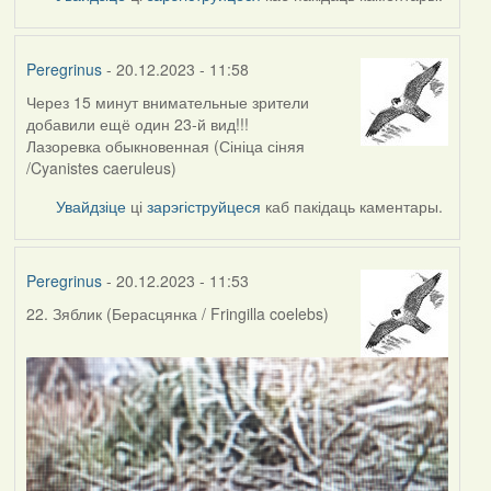
Peregrinus
- 20.12.2023 - 11:58
Через 15 минут внимательные зрители
добавили ещё один 23-й вид!!!
Лазоревка обыкновенная (Сініца сіняя
/Cyanistes caeruleus)
Увайдзіце
ці
зарэгіструйцеся
каб пакідаць каментары.
Peregrinus
- 20.12.2023 - 11:53
22. Зяблик (Берасцянка / Fringilla coelebs)