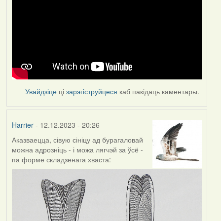
Увайдзіце
ці
зарэгіструйцеся
каб пакідаць каментары.
Harrier
- 12.12.2023 - 20:26
Аказваецца, сівую сініцу ад бурагаловай
можна адрозніць - і можа лягчэй за ўсё -
па форме складзенага хваста: