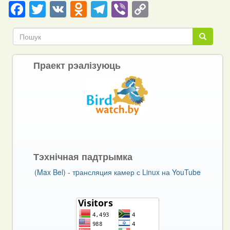
Facebook
Twitter
VK
Odnoklassniki
Telegram
Viber
Copy
Link
Пошук
Пошук
Праект рэалізуюць
Тэхнічная падтрымка
(Max Bel) - тpансляция камер с Linux на YouTube