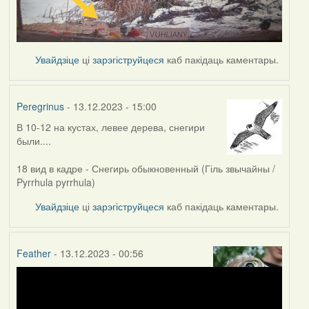
Увайдзіце
ці
зарэгіструйцеся
каб пакідаць каментары.
Peregrinus
- 13.12.2023 - 15:00
В 10-12 на кустах, левее дерева, снегири
были....
18 вид в кадре - Снегирь обыкновенный (Гіль звычайны /
Pyrrhula pyrrhula)
Увайдзіце
ці
зарэгіструйцеся
каб пакідаць каментары.
Feather
- 13.12.2023 - 00:56