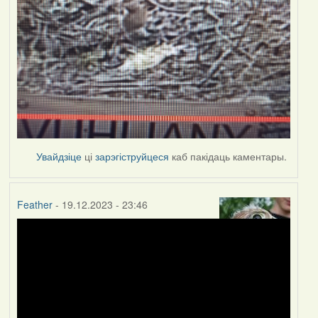
Увайдзіце
ці
зарэгіструйцеся
каб пакідаць каментары.
Feather
- 19.12.2023 - 23:46