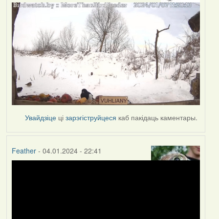
Увайдзіце
ці
зарэгіструйцеся
каб пакідаць каментары.
Feather
- 04.01.2024 - 22:41