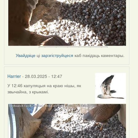
Увайдзіце
ці
зарэгіструйцеся
каб пакідаць каментары.
Harrier
- 28.03.2025 - 12:47
У 12:46 капуляцыя на краю нішы, як
звычайна, з крыкамі.