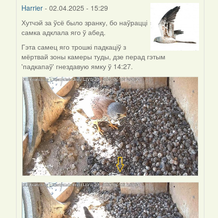
Harrier
- 02.04.2025 - 15:29
Хутчэй за ўсё было зранку, бо наўрацці
In
самка адклала яго ў абед.
reply
to
Гэта самец яго трошкі падкаціў з
by
мёртвай зоны камеры туды, дзе перад гэтым
AV
'падкапаў' гнездавую ямку ў 14:27.