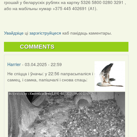
грошай у беларускіх рублях на картку 5326 5800 0280 3291 ,
або на мабільны нумар +375 445 402691 (А1).
Увайдзіце
ці
зарэгіструйцеся
каб пакідаць каментары.
COMMENTS
Harrier
- 03.04.2025 - 22:59
Не спіцца і ўначы: у 22:56 папрасыпаліся і
самец, і самка, папішчалі і снова спаць: