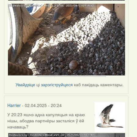
Увайдзіце
ці
зарэгіструйцеся
каб пакідаць каментары.
Harrier
- 02.04.2025 - 20:24
У 20:23 яшчэ адна капуляцыя на краю
нішы, абодва партнёры засталіся ў ёй
начаваць?