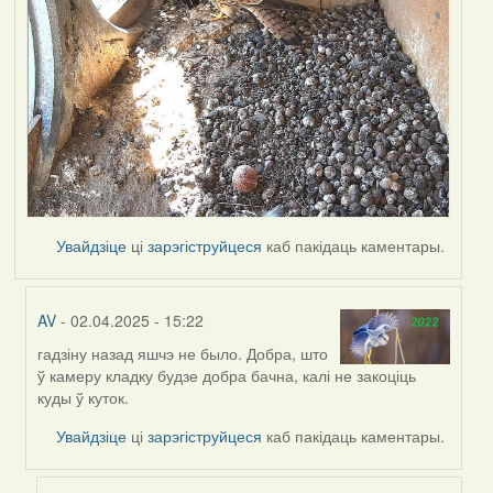
Увайдзіце
ці
зарэгіструйцеся
каб пакідаць каментары.
AV
- 02.04.2025 - 15:22
гадзіну назад яшчэ не было. Добра, што
In
ў камеру кладку будзе добра бачна, калі не закоціць
reply
куды ў куток.
to
by
Увайдзіце
ці
зарэгіструйцеся
каб пакідаць каментары.
Harrier