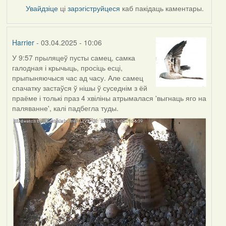
Увайдзіце
ці
зарэгіструйцеся
каб пакідаць каментары.
Harrier
- 03.04.2025 - 10:06
У 9:57 прыляцеў пусты самец, самка
галодная і крычыць, просіць есці,
прыпыняючыся час ад часу. Але самец
спачатку застаўся ў нішы ў суседнім з ёй
праёме і толькі праз 4 хвіліны атрымалася 'выгнаць яго на
паляванне', калі падбегла туды.