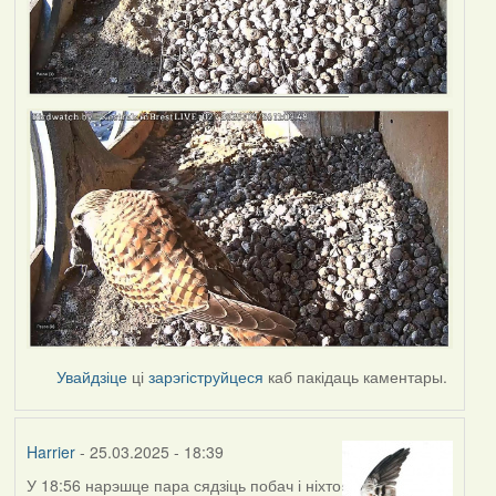
Увайдзіце
ці
зарэгіструйцеся
каб пакідаць каментары.
Harrier
- 25.03.2025 - 18:39
У 18:56 нарэшце пара сядзіць побач і ніхто