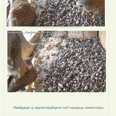
Увайдзіце
ці
зарэгіструйцеся
каб пакідаць каментары.