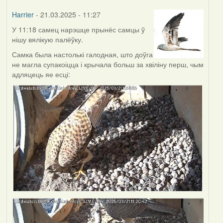
Harrier
- 21.03.2025 - 11:27
У 11:18 самец нарэшце прынёс самцы ў
нішу вялікую палёўку.
Самка была настолькі галодная, што доўга
не магла супакоіцца і крычала больш за хвіліну перш, чым
адляцець яе есці: