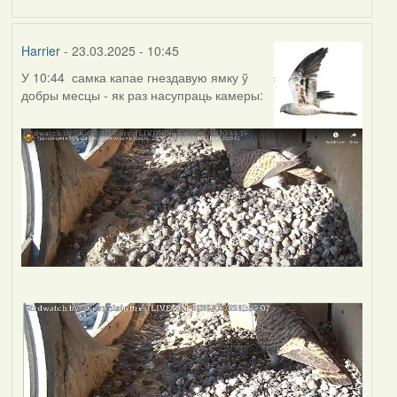
Harrier
- 23.03.2025 - 10:45
У 10:44 самка капае гнездавую ямку ў
добры месцы - як раз насупраць камеры: