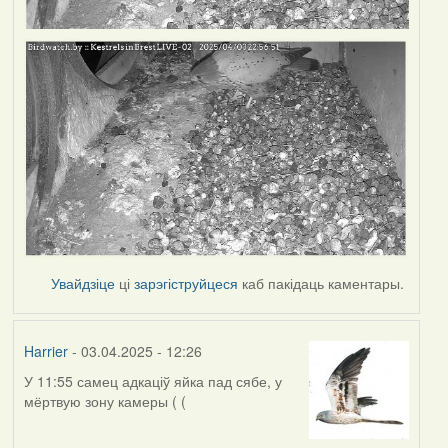
Увайдзіце
ці
зарэгіструйцеся
каб пакідаць каментары.
Harrier
- 03.04.2025 - 12:26
У 11:55 самец адкаціў яйка пад сябе, у
мёртвую зону камеры ( (