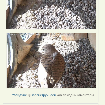
Увайдзіце
ці
зарэгіструйцеся
каб пакідаць каментары.