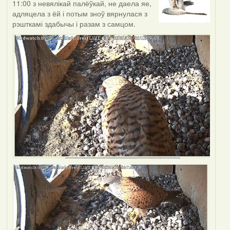
11:00 з невялікай палёўкай, не даела яе,
адляцела з ёй і потым зноў вярнулася з
рэшткамі здабычы і разам з самцом.