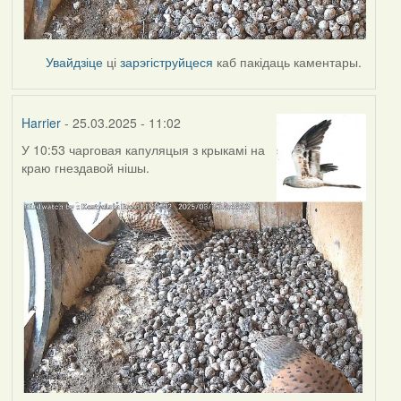
Увайдзіце
ці
зарэгіструйцеся
каб пакідаць каментары.
Harrier
- 25.03.2025 - 11:02
У 10:53 чарговая капуляцыя з крыкамі на
краю гнездавой нішы.