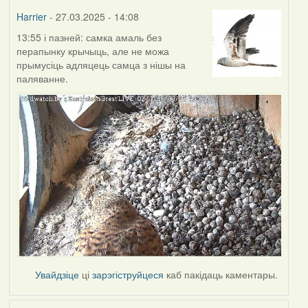
Harrier
- 27.03.2025 - 14:08
13:55 і пазней: самка амаль без
перапынку крычыць, але не можа
прымусіць адляцець самца з нішы на
паляванне.
Увайдзіце
ці
зарэгіструйцеся
каб пакідаць каментары.