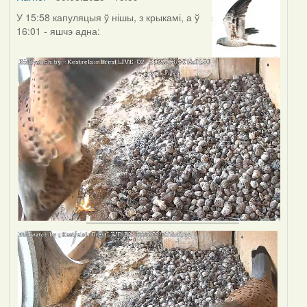
У 15:58 капуляцыя ў нішы, з крыкамі, а ў
16:01 - яшчэ адна: