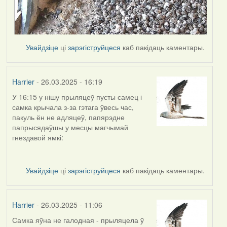
Увайдзіце
ці
зарэгіструйцеся
каб пакідаць каментары.
Harrier
- 26.03.2025 - 16:19
У 16:15 у нішу прыляцеў пусты самец і
самка крычала з-за гэтага ўвесь час,
пакуль ён не адляцеў, папярэдне
папрысядаўшы у месцы магчымай
гнездавой ямкі:
Увайдзіце
ці
зарэгіструйцеся
каб пакідаць каментары.
Harrier
- 26.03.2025 - 11:06
Самка яўна не галодная - прыляцела ў