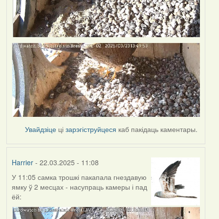
Увайдзіце
ці
зарэгіструйцеся
каб пакідаць каментары.
Harrier
- 22.03.2025 - 11:08
У 11:05 самка трошкі пакапала гнездавую
ямку ў 2 месцах - насупраць камеры і пад
ёй: