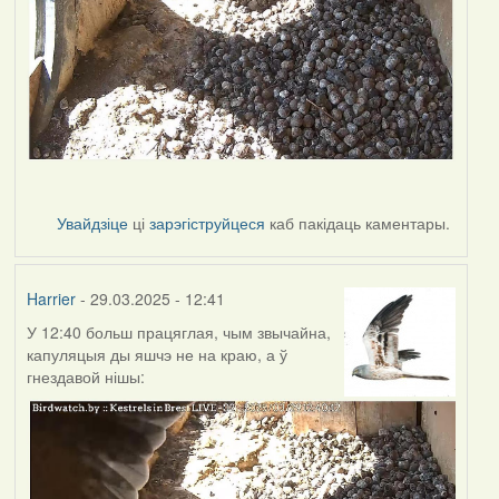
Увайдзіце
ці
зарэгіструйцеся
каб пакідаць каментары.
Harrier
- 29.03.2025 - 12:41
У 12:40 больш працяглая, чым звычайна,
капуляцыя ды яшчэ не на краю, а ў
гнездавой нішы: