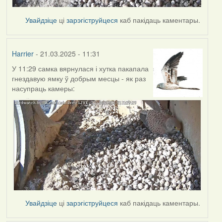
Увайдзіце
ці
зарэгіструйцеся
каб пакідаць каментары.
Harrier
- 21.03.2025 - 11:31
У 11:29 самка вярнулася і хутка пакапала
гнездавую ямку ў добрым месцы - як раз
насупраць камеры:
Увайдзіце
ці
зарэгіструйцеся
каб пакідаць каментары.