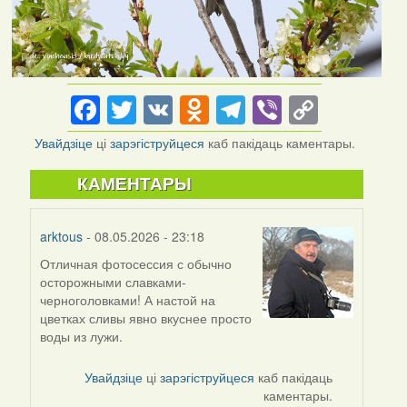
Facebook
Twitter
VK
Odnoklassniki
Telegram
Viber
Copy
Link
Увайдзіце
ці
зарэгіструйцеся
каб пакідаць каментары.
КАМЕНТАРЫ
arktous
- 08.05.2026 - 23:18
Отличная фотосессия с обычно
осторожными славками-
черноголовками! А настой на
цветках сливы явно вкуснее просто
воды из лужи.
Увайдзіце
ці
зарэгіструйцеся
каб пакідаць
каментары.