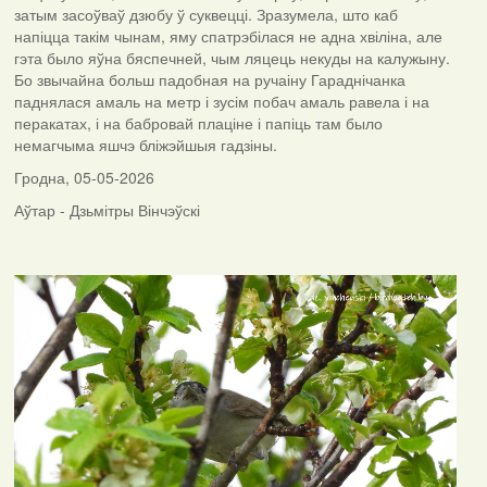
затым засоўваў дзюбу ў суквецці. Зразумела, што каб
напіцца такім чынам, яму спатрэбілася не адна хвіліна, але
гэта было яўна бяспечней, чым ляцець некуды на калужыну.
Бо звычайна больш падобная на ручаіну Гараднічанка
паднялася амаль на метр і зусім побач амаль равела і на
перакатах, і на бабровай плаціне і папіць там было
немагчыма яшчэ бліжэйшыя гадзіны.
Гродна, 05-05-2026
Аўтар - Дзьмітры Вінчэўскі