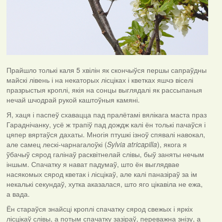
Прайшло толькі каля 5 хвілін як скончыўся першы сапраўдны
майскі лівень і на некаторых лісціках і кветках яшчэ віселі
празрыстыя кроплі, якія на сонцы выглядалі як рассыпаныя
нечай шчодрай рукой каштоўныя камяні.
Я, хаця і паспеў схавацца пад пралётамі вялікага маста праз
Гараднічанку, усё ж трапіў пад дождж калі ён толькі пачаўся і
цяпер вяртаўся дахаты. Многія птушкі ізноў спявалі навокал,
але самец лескі-чарнагалоўкі (
Sylvia atricapilla
), якога я
ўбачыў сярод галінаў расквітнелай слівы, быў заняты нечым
іншым. Спачатку я нават падумаў, што ён выглядвае
насякомых сярод кветак і лісцікаў, але калі паназіраў за ім
некалькі секундаў, хутка аказалася, што яго цікавіла не ежа,
а вада.
Ён стараўся знайсці кроплі спачатку сярод свежых і яркіх
лісцікаў слівы, а потым спачатку зазіраў, переважна знізу, а