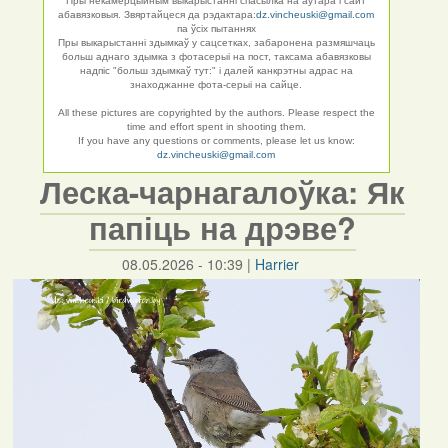
Пры некамерцыйным выкарыстанні спасылка на аўтара і сайт
абавязковыя. Звяртайцеся да рэдактара:
dz.vincheuski@gmail.com
па ўсіх пытаннях
Пры выкарыстанні здымкаў у сацсетках, забаронена размяшчаць
больш аднаго здымка з фотасерыі на пост, таксама абавязковы
надпіс "больш здымкаў тут:" і далей канкрэтны адрас на
знаходжанне фота-серыі на сайце.
All these pictures are copyrighted by the authors. Please respect the
time and effort spent in shooting them.
If you have any questions or comments, please let us know:
dz.vincheuski@gmail.com
Леска-чарнагалоўка: Як
папіць на дрэве?
08.05.2026 - 10:39
|
Harrier